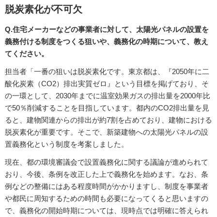
脱炭素化が不可欠
Q.住宅メーカーなどの事業者に対して、太陽光パネルの設置を
義務付ける制度をつくる狙いや、義務化の時期について、教え
てください。
担当者「一番の狙いは脱炭素化です。東京都は、『2050年に二
酸化炭素（CO2）排出実質ゼロ』という目標を掲げており、そ
の一環として、2030年までに温室効果ガスの排出量を2000年比
で50％削減することを目指しています。都内のCO2排出量を見
ると、建物関連からの排出が約7割を占めており、建物における
脱炭素化が重要です。そこで、新築建物への太陽光パネルの設
置義務化という制度を考案しました。
現在、都の環境審議会で設置義務化に関する議論が進められて
おり、今後、条例を改正した上で義務化を始めます。なお、条
例などの整備にはある程度時間がかかりますし、制度を事業者
や都民に周知するための時間も必要になってくると思いますの
で、義務化の開始時期については、現時点では明確に答えられ