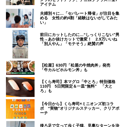
アイテム
夫婦別々に…「セパレート帰省」が注目を集
める 女性の約4割「経験はないがしてみた
い」
前日にカットしたのに…“しっくりこない”男
性→あか抜けカットで激変！ 2.9万いいね
「別人やん」「モテそう」絶賛の声
【松屋】630円「松屋の牛焼肉丼」発売
「牛カルビホルモン丼」も
【くら寿司】本マグロ「中とろ」特別価格
110円 5日間限定＆一皿“無料” 「大と
ろ」も
【今日から】くら寿司×ミニオンズ初コラ
ボ “実物”オリジナルステッカー、クリアポ
ーチ
後ろ足で立って歩く子猫、見事なターンを決