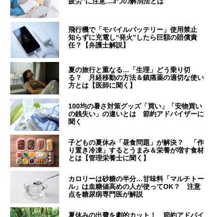
疲労”に注意…3つの解消法とは
飛行機で「モバイルバッテリー」使用禁止
知らずに充電し“発火”したら巨額の賠償責
任？【弁護士解説】
夏の旅行と重なる…「生理」どう乗り切
る？ 月経移動の方法＆鎮痛薬の適切な使い
方とは【医師に聞く】
100均の暑さ対策グッズ「買い」「安物買い
の銭失い」の違いとは 節約アドバイザーに
聞く
子どもの夏休み「昼食問題」が解決？ 「作
り置き冷凍」するとうまみ＆栄養が増す食材
とは【管理栄養士に聞く】
カロリーは砂糖の半分…甘味料「マルチトー
ル」は血糖値高めの人が使ってOK？ 注意
点を糖尿病専門医が解説
夏休みの出費を劇的カット！ 節約アドバイ