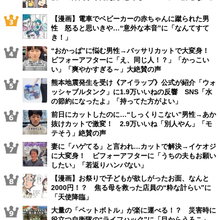
【漫画】電車でベビーカーの赤ちゃんに蹴られた男
性 怒ると思いきや…“意外な本音”に「なんてすて
き！」
“おかっぱ”に悩む男性→バッサリカットで大変身！
ビフォーアフターに「え、同じ人！？」「かっこい
い」「爽やかすぎる～」大絶賛の声
熊本地震発生を受け《アイラップ》公式が紹介「ウォ
ッシャブルタンク」に1.9万いいねの反響 SNS「水
の節約になったよ」「持ってた方がよい」
前日にカットしたのに…“しっくりこない”男性→あか
抜けカットで激変！ 2.9万いいね「別人やん」「モ
テそう」絶賛の声
妻に「ハゲてる」と言われ…カットで解決→イケオジ
に大変身！ ビフォーアフターに「うちの夫もお願い
したい」「若返りハンパない」
【漫画】お祭りで子どもが欲しがったお面、なんと
2000円！？ 焦る母を救った店員の“粋な計らい”に
「天使降臨」
大量の「ペットボトル」が楽に運べる！？ 災害時に
役立つ自衛隊の“ライフハック”に「目からうろこ」