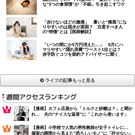
な“3つの食習慣”が「不眠」引き起こすワケ
「歩けないほどの激痛」 暑いと“痛風”にな
りやすいのは脱水が原因？ 注意すべき人
の“特徴”とは【医師解説】
「いつの間にか5万円消えた…」 8月にハ
マりやすい“隠れ浪費”ワースト1位とは？
赤字防ぐコツを節約アドバイザーに聞く
ライフの記事もっと見る
週間アクセスランキング
【漫画】カフェ店員から「ミルクと砂糖は？」と聞か
れ… 夫の“ナイスな返答”に「これから使います」
【漫画】小学校で人気の男性教師が女子トイレに…
個室の隙間から見えた“恐ろしいモノ”に「許せない」