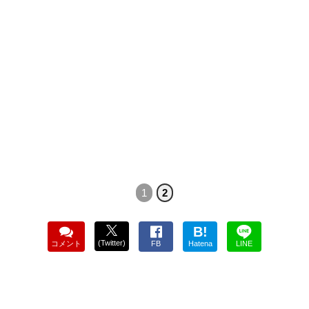
1
2
B!
(Twitter)
コメント
FB
Hatena
LINE