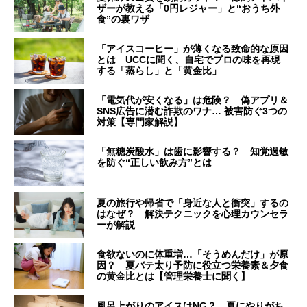
ザーが教える「0円レジャー」と“おうち外
食”の裏ワザ
「アイスコーヒー」が薄くなる致命的な原因
とは UCCに聞く、自宅でプロの味を再現
する「蒸らし」と「黄金比」
「電気代が安くなる」は危険？ 偽アプリ＆
SNS広告に潜む詐欺のワナ… 被害防ぐ3つの
対策【専門家解説】
「無糖炭酸水」は歯に影響する？ 知覚過敏
を防ぐ“正しい飲み方”とは
夏の旅行や帰省で「身近な人と衝突」するの
はなぜ？ 解決テクニックを心理カウンセラ
ーが解説
食欲ないのに体重増…「そうめんだけ」が原
因？ 夏バテ太り予防に役立つ栄養素＆夕食
の黄金比とは【管理栄養士に聞く】
風呂上がりのアイスはNG？ 夏にやりがち