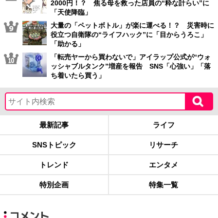
2000円！？ 焦る母を救った店員の“粋な計らい”に
「天使降臨」
大量の「ペットボトル」が楽に運べる！？ 災害時に
役立つ自衛隊の“ライフハック”に「目からうろこ」
「助かる」
「転売ヤーから買わないで」アイラップ公式が“ウォ
ッシャブルタンク”増産を報告 SNS「心強い」「落
ち着いたら買う」
最新記事
ライフ
SNSトピック
リサーチ
トレンド
エンタメ
特別企画
特集一覧
コメント