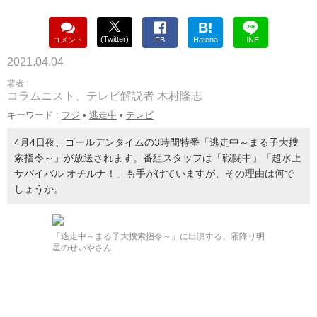
B!
(Twitter)
コメント
FB
Hatena
LINE
2021.04.04
著者 :
コラムニスト、テレビ解説者 木村隆志
キーワード :
フジ
•
逃走中
•
テレビ
4月4日夜、ゴールデンタイムの3時間特番「逃走中～まる子大捜
索指令～」が放送されます。番組スタッフは「戦闘中」「超水上
サバイバル オチルナ！」も手がけていますが、その理由は何で
しょうか。
「逃走中～まる子大捜索指令～」に出演する、霜降り明
星のせいやさん