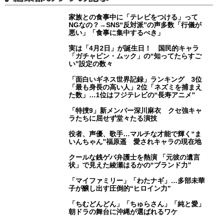
家族との食事中に「テレビをつける」って
NGなの？→SNS“反対派”の声多数「行儀が
悪い」「食事に集中するべき」
実は「4月2日」が誕生日！ 国民的キャラ
「ガチャピン・ムック」の“知ってたらすご
い”設定の数々
「面白いギネス世界記録」ランキング 3位
「最も身長の高い人」2位「ネズミを捕まえ
た数」…1位はフジテレビの“長寿アニメ”
「特捜9」新メンバー深川麻衣 クセ強キャ
ラたちに屈せず堂々たる演技
役者、声優、歌手…マルチな才能で輝く“ま
いんちゃん”福原遥 愛されキャラの現在地
クールな銭ゲバ弁護士を熱演 「元彼の遺言
状」で見えた綾瀬はるかの“ブランド力”
「マイファミリー」「わたナギ」…多部未華
子が醸し出す圧倒的“ヒロイン力”
「ちむどんどん」「ちゅらさん」「純と愛」
朝ドラの舞台に沖縄が選ばれるワケ