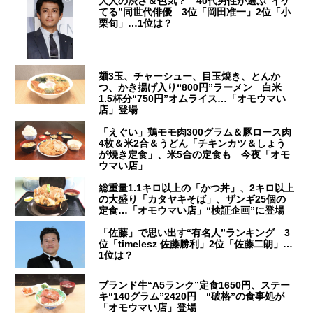
大人の渋さ＆色気？ 40代男性が選ぶ“イケ
てる”同世代俳優 3位「岡田准一」2位「小
栗旬」…1位は？
麺3玉、チャーシュー、目玉焼き、とんか
つ、かき揚げ入り“800円”ラーメン 白米
1.5杯分“750円”オムライス…「オモウマい
店」登場
「えぐい」鶏モモ肉300グラム＆豚ロース肉
4枚＆米2合＆うどん「チキンカツ＆しょう
が焼き定食」、米5合の定食も 今夜「オモ
ウマい店」
総重量1.1キロ以上の「かつ丼」、2キロ以上
の大盛り「カタヤキそば」、ザンギ25個の
定食…「オモウマい店」“検証企画”に登場
「佐藤」で思い出す“有名人”ランキング 3
位「timelesz 佐藤勝利」2位「佐藤二朗」…
1位は？
ブランド牛“A5ランク”定食1650円、ステー
キ“140グラム”2420円 “破格”の食事処が
「オモウマい店」登場