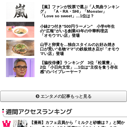
【嵐】ファンが投票で選ぶ「人気曲ランキン
グ」 「A・RA・SHI」「Monster」
「Love so sweet」…1位は？
小鉢2つ付き“500円ラーメン” 小学4年生
の“広報”がいる創業43年の中華料理店
「オモウマい店」登場
山芋と卵黄を…独自スタイルのお好み焼き
口が荒い“名物ママ”の鉄板焼き店が「オモウ
マい店」登場
【脇役俳優】ランキング 3位「松重豊」、
2位「小日向文世」…1位は“主役を食う存在
感”のバイプレーヤー？
エンタメの記事もっと見る
週間アクセスランキング
【漫画】カフェ店員から「ミルクと砂糖は？」と聞か