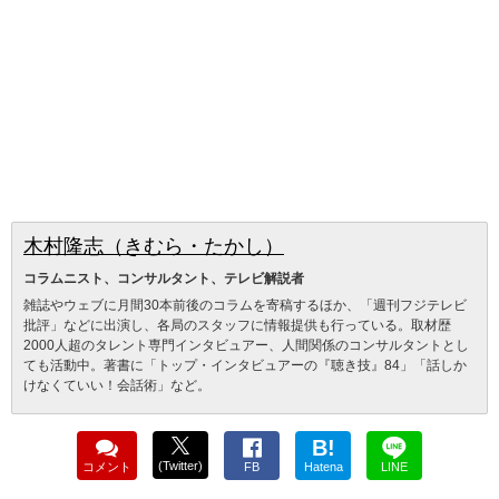
木村隆志（きむら・たかし）
コラムニスト、コンサルタント、テレビ解説者
雑誌やウェブに月間30本前後のコラムを寄稿するほか、「週刊フジテレビ
批評」などに出演し、各局のスタッフに情報提供も行っている。取材歴
2000人超のタレント専門インタビュアー、人間関係のコンサルタントとし
ても活動中。著書に「トップ・インタビュアーの『聴き技』84」「話しか
けなくていい！会話術」など。
B!
(Twitter)
コメント
FB
Hatena
LINE