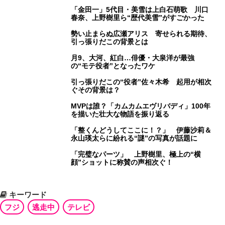
「金田一」5代目・美雪は上白石萌歌 川口
春奈、上野樹里ら“歴代美雪”がすごかった
勢い止まらぬ広瀬アリス 寄せられる期待、
引っ張りだこの背景とは
月9、大河、紅白…俳優・大泉洋が最強
の“モテ役者”となったワケ
引っ張りだこの“役者”佐々木希 起用が相次
ぐその背景は？
MVPは誰？「カムカムエヴリバディ」100年
を描いた壮大な物語を振り返る
「整くんどうしてここに！？」 伊藤沙莉＆
永山瑛太らに紛れる“謎”の写真が話題に
「完璧なパーツ」 上野樹里、極上の“横
顔”ショットに称賛の声相次ぐ！
キーワード
フジ
逃走中
テレビ