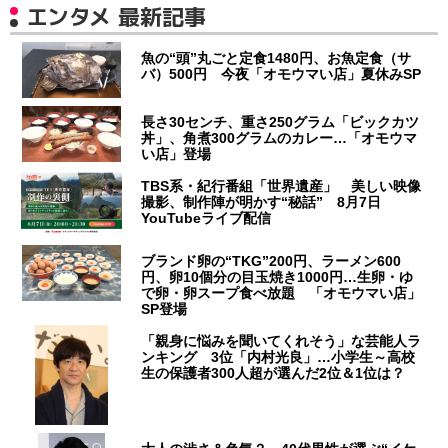
エンタメ 最新記事
魚の“頭”丸ごと定食1480円、お魚定食（サ
バ）500円 今夜「オモウマい店」夏休みSP
長さ30センチ、重さ250グラム「ビックカツ
丼」、角煮300グラムのカレー…「オモウマ
い店」登場
TBS系・紀行番組「世界遺産」 美しい映像
撮影、制作陣が明かす“秘話” 8月7日
YouTubeライブ配信
ブランド卵の“TKG”200円、ラーメン600
円、卵10個分の目玉焼き1000円…生卵・ゆ
で卵・卵スープ食べ放題 「オモウマい店」
SP登場
「親身に悩みを聞いてくれそう」な芸能人ラ
ンキング 3位「内村光良」…小学生～高校
生の保護者300人超が選んだ2位＆1位は？