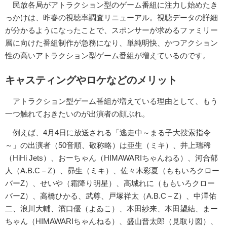
民放各局がアトラクション型のゲーム番組に注力し始めたき
っかけは、昨春の視聴率調査リニューアル。視聴データの詳細
が分かるようになったことで、スポンサーが求めるファミリー
層に向けた番組制作が急務になり、単純明快、かつアクション
性の高いアトラクション型ゲーム番組が増えているのです。
キャスティングやロケなどのメリット
アトラクション型ゲーム番組が増えている理由として、もう
一つ触れておきたいのが出演者の顔ぶれ。
例えば、4月4日に放送される「逃走中～まる子大捜索指令
～」の出演者（50音順、敬称略）は亜生（ミキ）、井上瑞稀
（HiHi Jets）、おーちゃん（HIMAWARIちゃんねる）、河合郁
人（A.B.C－Z）、昴生（ミキ）、佐々木彩夏（ももいろクロー
バーZ）、せいや（霜降り明星）、高城れに（ももいろクロー
バーZ）、高橋ひかる、武尊、戸塚祥太（A.B.C－Z）、中澤佑
二、浪川大輔、濱口優（よゐこ）、本田紗来、本田望結、まー
ちゃん（HIMAWARIちゃんねる）、盛山晋太郎（見取り図）、