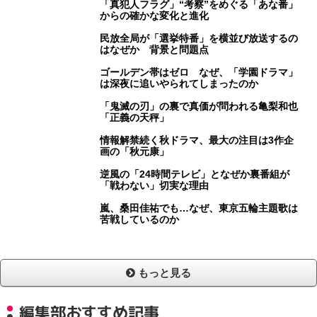
「真犯人フラグ」“考察”をめぐる「あな番」
からの確かな変化と進化
民放全局が「選挙特番」を横並び放送するの
はなぜか 背景と問題点
ゴールデン帯はゼロ なぜ、「学園ドラマ」
は深夜に追いやられてしまったのか
「鬼滅の刃」の裏で真価が問われる亀梨和也
「正義の天秤」
情報解禁続く秋ドラマ、最大の注目は3作企
画の「秋元康」
逆風の「24時間テレビ」となぜか裏番組が
「戦わない」切実な理由
嵐、桑田佳祐でも…なぜ、東京五輪主題歌は
苦戦しているのか
もっと見る
編集部おすすめ記事