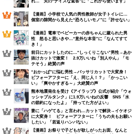
れ… 夫の“ナイスな返答”に「これから使います」
【漫画】小学校で人気の男性教師が女子トイレに…
個室の隙間から見えた“恐ろしいモノ”に「許せない」
【漫画】電車でベビーカーの赤ちゃんに蹴られた男
性 怒ると思いきや…“意外な本音”に「なんてすて
き！」
前日にカットしたのに…“しっくりこない”男性→あか
抜けカットで激変！ 2.9万いいね「別人やん」「モ
テそう」絶賛の声
“おかっぱ”に悩む男性→バッサリカットで大変身！
ビフォーアフターに「え、同じ人！？」「かっこい
い」「爽やかすぎる～」大絶賛の声
熊本地震発生を受け《アイラップ》公式が紹介「ウォ
ッシャブルタンク」に1.9万いいねの反響 SNS「水
の節約になったよ」「持ってた方がよい」
妻に「ハゲてる」と言われ…カットで解決→イケオジ
に大変身！ ビフォーアフターに「うちの夫もお願い
したい」「若返りハンパない」
【漫画】お祭りで子どもが欲しがったお面、なんと