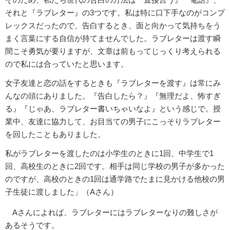
それと『ラブレター』の3つです。私は特に口下手なのがコンプ
レックスだったので、告白するとき、面と向かって気持ちをう
まく言葉にする自信が持てませんでした。ラブレターは渡す瞬
間こそ勇気が要りますが、文章は前もってじっくり考えられる
ので私には合っていたと思います。
女子友達と恋の話をするときも『ラブレターを渡す』は常にみ
んなの頭にありました。『告白したら？』『無理だよ、怖すぎ
る』『じゃあ、ラブレター書いちゃいなよ』という感じで。授
業中、友達に協力して、お目当ての男子にこっそりラブレター
を回したこともありました。
私がラブレターを渡したのは小学生のときに1回、中学生で1
回、高校生のときに2回です。相手は同じ学校の男子が多かった
のですが、高校のときの1回は通学路でたまに見かける他校の男
子生徒に渡しました」（Aさん）
Aさんによれば、ラブレターにはラブレターなりの難しさが
あるそうです。