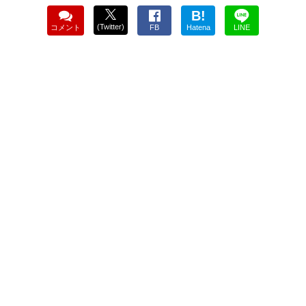
B!
(Twitter)
コメント
FB
Hatena
LINE