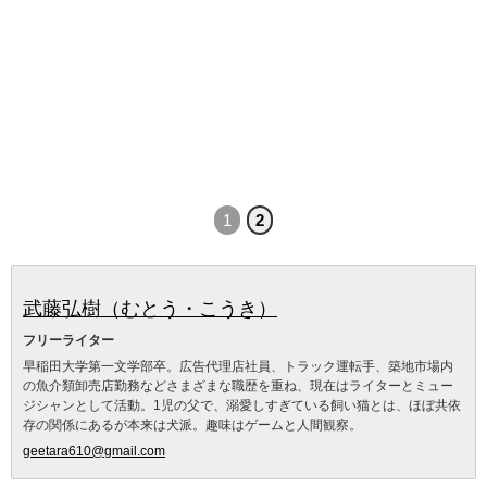
1
2
武藤弘樹（むとう・こうき）
フリーライター
早稲田大学第一文学部卒。広告代理店社員、トラック運転手、築地市場内
の魚介類卸売店勤務などさまざまな職歴を重ね、現在はライターとミュー
ジシャンとして活動。1児の父で、溺愛しすぎている飼い猫とは、ほぼ共依
存の関係にあるが本来は犬派。趣味はゲームと人間観察。
geetara610@gmail.com