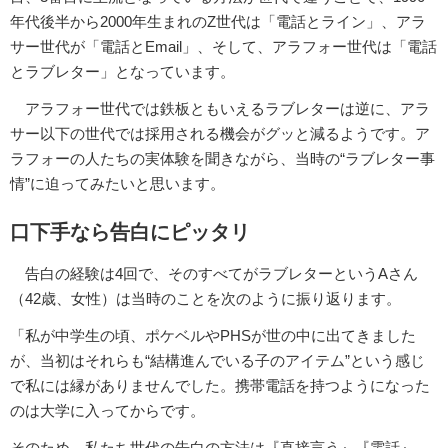
年代後半から2000年生まれのZ世代は「電話とライン」、アラ
サー世代が「電話とEmail」、そして、アラフォー世代は「電話
とラブレター」となっています。
アラフォー世代では鉄板ともいえるラブレターは逆に、アラ
サー以下の世代では採用される機会がグッと減るようです。ア
ラフォーの人たちの実体験を聞きながら、当時の“ラブレター事
情”に迫ってみたいと思います。
口下手なら告白にピッタリ
告白の経験は4回で、そのすべてがラブレターというAさん
（42歳、女性）は当時のことを次のように振り返ります。
「私が中学生の頃、ポケベルやPHSが世の中に出てきました
が、当初はそれらも“結構進んでいる子のアイテム”という感じ
で私には縁がありませんでした。携帯電話を持つようになった
のは大学に入ってからです。
そのため、私たち世代の告白の方法は『直接言う』『電話』、