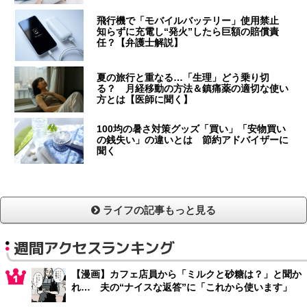
飛行機で「モバイルバッテリー」使用禁止
知らずに充電し“発火”したら巨額の賠償責
任？【弁護士解説】
夏の旅行と重なる…「生理」どう乗り切
る？ 月経移動の方法＆鎮痛薬の適切な使い
方とは【医師に聞く】
100均の暑さ対策グッズ「買い」「安物買い
の銭失い」の違いとは 節約アドバイザーに
聞く
ライフの記事もっと見る
週間アクセスランキング
【漫画】カフェ店員から「ミルクと砂糖は？」と聞か
れ… 夫の“ナイスな返答”に「これから使います」