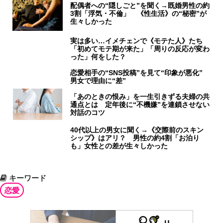
配偶者への“隠しごと”を聞く→既婚男性の約
3割「浮気・不倫」 《性生活》の“秘密”が
生々しかった
実は多い…イメチェンで《モテた人》たち
「初めてモテ期が来た」「周りの反応が変わ
った」何をした？
恋愛相手の“SNS投稿”を見て“印象が悪化”
男女で理由に“差”
「あのときの恨み」を一生引きずる夫婦の共
通点とは 定年後に“不機嫌”を連鎖させない
対話のコツ
40代以上の男女に聞く→《交際前のスキン
シップ》はアリ？ 男性の約4割「お泊り
も」女性との差が生々しかった
キーワード
恋愛