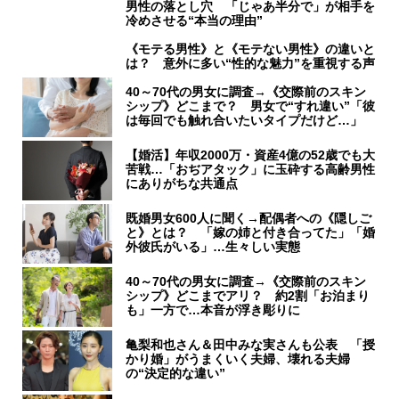
男性の落とし穴 「じゃあ半分で」が相手を
冷めさせる“本当の理由”
《モテる男性》と《モテない男性》の違いと
は？ 意外に多い“性的な魅力”を重視する声
40～70代の男女に調査→《交際前のスキン
シップ》どこまで？ 男女で“すれ違い”「彼
は毎回でも触れ合いたいタイプだけど…」
【婚活】年収2000万・資産4億の52歳でも大
苦戦…「おぢアタック」に玉砕する高齢男性
にありがちな共通点
既婚男女600人に聞く→配偶者への《隠しご
と》とは？ 「嫁の姉と付き合ってた」「婚
外彼氏がいる」…生々しい実態
40～70代の男女に調査→《交際前のスキン
シップ》どこまでアリ？ 約2割「お泊まり
も」一方で…本音が浮き彫りに
亀梨和也さん＆田中みな実さんも公表 「授
かり婚」がうまくいく夫婦、壊れる夫婦
の“決定的な違い”