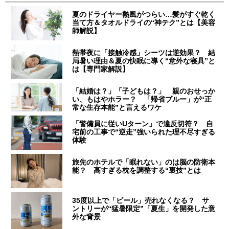
夏のドライヤー熱風がつらい…髪がすぐ乾く
当て方＆タオルドライの“神テク”とは【美容
師解説】
熱帯夜に「接触冷感」シーツは逆効果？ 結
局暑い理由＆夏の快眠に導く“意外な寝具”と
は【専門家解説】
「結婚は？」「子どもは？」 親のおせっか
い、もはやホラー？ 「帰省ブルー」が“正
常な生存本能”と言えるワケ
「警備員に従いUターン」で違反切符？ 自
宅前の工事で“逆走”強いられた理不尽すぎる
体験
旅先のホテルで「眠れない」のは脳の防衛本
能？ 高すぎる枕を調整する“裏技”とは
35度以上で「ビール」売れなくなる？ サ
ントリーが“猛暑限定”「夏生」を開発した意
外な背景