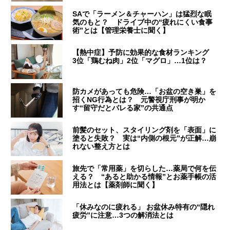
SAで「ラーメン＆チャーハン」は猛烈な眠
気のもと？ ドライブ中の“疲れにくい食事
術”とは【管理栄養士に聞く】
【熱中症】予防に効果的な食材ランキング
3位「鶏むね肉」2位「マグロ」…1位は？
防カメがあっても危険…「お盆の空き巣」を
招くNG行為とは？ 元警視庁刑事が明か
す“留守だとバレる家”の共通点
前髪のセット、スタイリング剤を「表面」に
塗ると失敗？ 実は“内側の根元”が正解…崩
れない整え方とは
旅先で「常用薬」を切らした…薬局で何を伝
える？ “あると助かる情報”とお薬手帳の活
用法とは【薬剤師に聞く】
「休みなのに疲れる」 お盆休み特有の“隠れ
疲労”に注意…3つの解消法とは