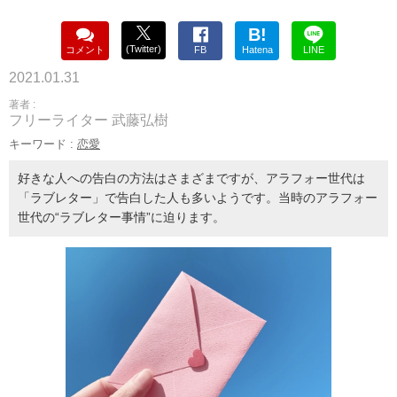
B!
(Twitter)
コメント
FB
Hatena
LINE
2021.01.31
著者 :
フリーライター 武藤弘樹
キーワード :
恋愛
好きな人への告白の方法はさまざまですが、アラフォー世代は
「ラブレター」で告白した人も多いようです。当時のアラフォー
世代の“ラブレター事情”に迫ります。