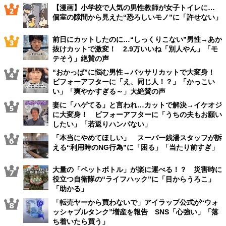
【漫画】小学校で人気の男性教師が女子トイレに…
個室の隙間から見えた“恐ろしいモノ”に「許せない」
前日にカットしたのに…“しっくりこない”男性→あか
抜けカットで激変！ 2.9万いいね「別人やん」「モ
テそう」絶賛の声
“おかっぱ”に悩む男性→バッサリカットで大変身！
ビフォーアフターに「え、同じ人！？」「かっこい
い」「爽やかすぎる～」大絶賛の声
妻に「ハゲてる」と言われ…カットで解決→イケオジ
に大変身！ ビフォーアフターに「うちの夫もお願い
したい」「若返りハンパない」
「本当にやめてほしい」 スーパー銭湯スタッフが訴
える“利用時のNG行為”に「困る」「当たり前すぎ」
大量の「ペットボトル」が楽に運べる！？ 災害時に
役立つ自衛隊の“ライフハック”に「目からうろこ」
「助かる」
「転売ヤーから買わないで」アイラップ公式が“ウォ
ッシャブルタンク”増産を報告 SNS「心強い」「落
ち着いたら買う」