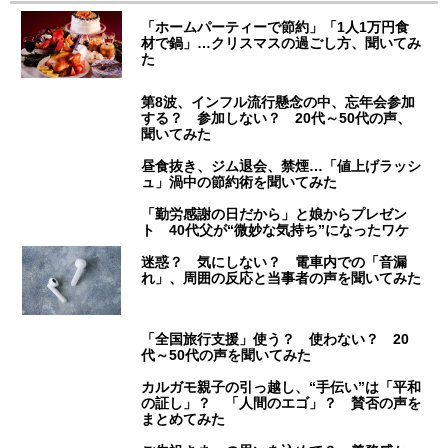
「ホームパーティーで節約」「1人1万円食
材で鍋」…クリスマスの過ごし方、聞いてみ
た
第8波、インフル流行懸念の中、忘年会参加
する？ 参加しない？ 20代～50代の声、
聞いてみた
昼食抜き、ジム退会、禁煙…「値上げラッシ
ュ」渦中の節約術を聞いてみた
「勤労感謝の日だから」と娘からプレゼン
ト 40代父が“微妙な気持ち”になったワケ
迷惑？ 気にしない？ 電車内での「音漏
れ」、周囲の反応と当事者の声を聞いてみた
「全国旅行支援」使う？ 使わない？ 20
代～50代の声を聞いてみた
カルガモ親子の引っ越し、“手伝い”は「平和
の証し」？ 「人間のエゴ」？ 賛否の声を
まとめてみた