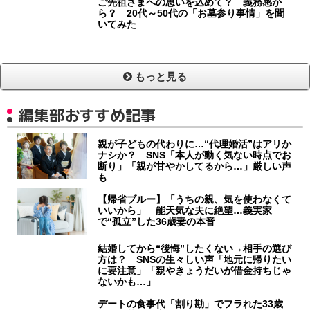
ご先祖さまへの思いを込めて？ 義務感か
ら？ 20代～50代の「お墓参り事情」を聞
いてみた
もっと見る
編集部おすすめ記事
親が子どもの代わりに…“代理婚活”はアリか
ナシか？ SNS「本人が動く気ない時点でお
断り」「親が甘やかしてるから…」厳しい声
も
【帰省ブルー】「うちの親、気を使わなくて
いいから」 能天気な夫に絶望…義実家
で“孤立”した36歳妻の本音
結婚してから“後悔”したくない→相手の選び
方は？ SNSの生々しい声「地元に帰りたい
に要注意」「親やきょうだいが借金持ちじゃ
ないかも…」
デートの食事代「割り勘」でフラれた33歳