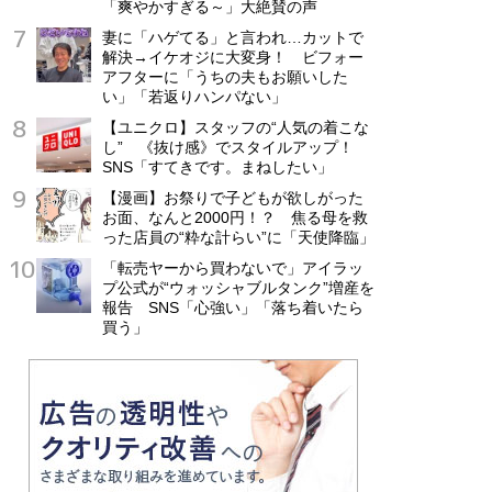
「爽やかすぎる～」大絶賛の声
妻に「ハゲてる」と言われ…カットで
解決→イケオジに大変身！ ビフォー
アフターに「うちの夫もお願いした
い」「若返りハンパない」
【ユニクロ】スタッフの“人気の着こな
し” 《抜け感》でスタイルアップ！
SNS「すてきです。まねしたい」
【漫画】お祭りで子どもが欲しがった
お面、なんと2000円！？ 焦る母を救
った店員の“粋な計らい”に「天使降臨」
「転売ヤーから買わないで」アイラッ
プ公式が“ウォッシャブルタンク”増産を
報告 SNS「心強い」「落ち着いたら
買う」