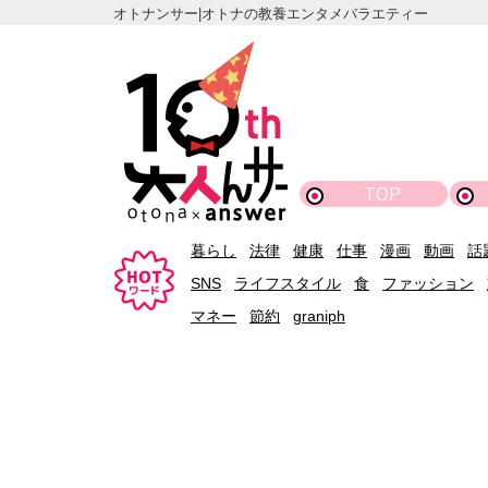
オトナンサー|オトナの教養エンタメバラエティー
TOP
暮らし
法律
健康
仕事
漫画
動画
話
SNS
ライフスタイル
食
ファッション
マネー
節約
graniph