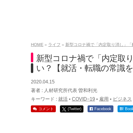
HOME
ライフ
新型コロナ禍で「内定取り消し」「
新型コロナ禍で「内定取
い？【就活・転職の常識
2020.04.15
著者 :
人材研究所代表 曽和利光
キーワード :
就活
•
COVID−19
•
雇用
•
ビジネス
コメント
(Twitter)
Facebook
B!
Boo