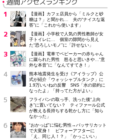
週間アクセスランキング
【漫画】カフェ店員から「ミルクと砂
糖は？」と聞かれ… 夫の“ナイスな返
答”に「これから使います」
【漫画】小学校で人気の男性教師が女
子トイレに… 個室の隙間から見え
た“恐ろしいモノ”に「許せない」
【漫画】電車でベビーカーの赤ちゃん
に蹴られた男性 怒ると思いきや…“意
外な本音”に「なんてすてき！」
熊本地震発生を受け《アイラップ》公
式が紹介「ウォッシャブルタンク」に
1.9万いいねの反響 SNS「水の節約に
なったよ」「持ってた方がよい」
フライパンの取っ手、洗った後“上向
き”に置いてない？ ティファール公式
が教える長持ちする乾かし方に「知ら
なかった」
“おかっぱ”に悩む男性→バッサリカット
で大変身！ ビフォーアフターに
「え、同じ人！？」「かっこいい」