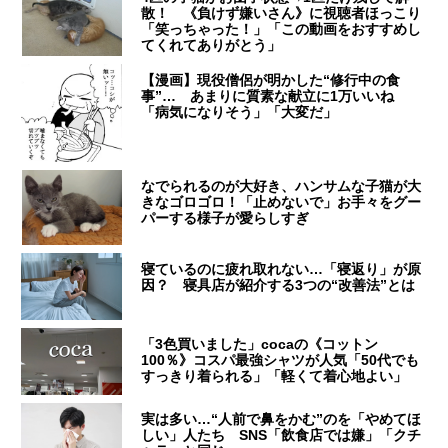
散！ 《負けず嫌いさん》に視聴者ほっこり
「笑っちゃった！」「この動画をおすすめし
てくれてありがとう」
【漫画】現役僧侶が明かした“修行中の食
事”… あまりに質素な献立に1万いいね
「病気になりそう」「大変だ」
なでられるのが大好き、ハンサムな子猫が大
きなゴロゴロ！「止めないで」お手々をグー
パーする様子が愛らしすぎ
寝ているのに疲れ取れない…「寝返り」が原
因？ 寝具店が紹介する3つの“改善法”とは
「3色買いました」cocaの《コットン
100％》コスパ最強シャツが人気「50代でも
すっきり着られる」「軽くて着心地よい」
実は多い…“人前で鼻をかむ”のを「やめてほ
しい」人たち SNS「飲食店では嫌」「クチ