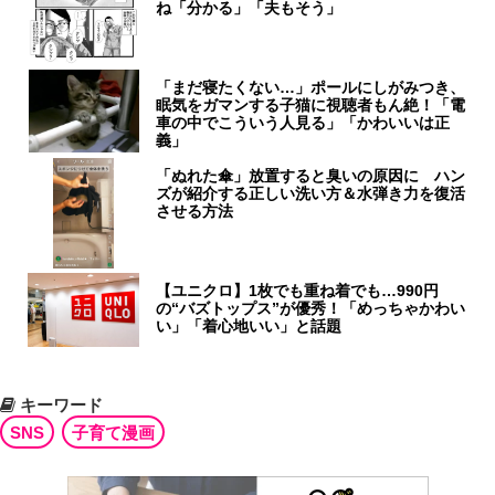
ね「分かる」「夫もそう」
「まだ寝たくない…」ポールにしがみつき、
眠気をガマンする子猫に視聴者もん絶！「電
車の中でこういう人見る」「かわいいは正
義」
「ぬれた傘」放置すると臭いの原因に ハン
ズが紹介する正しい洗い方＆水弾き力を復活
させる方法
【ユニクロ】1枚でも重ね着でも…990円
の“バズトップス”が優秀！「めっちゃかわい
い」「着心地いい」と話題
キーワード
SNS
子育て漫画