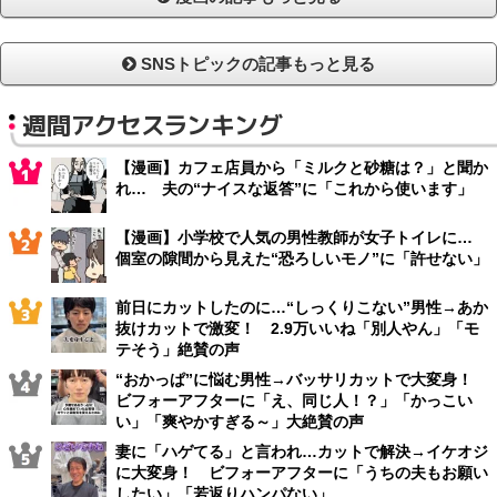
SNSトピックの記事もっと見る
週間アクセスランキング
【漫画】カフェ店員から「ミルクと砂糖は？」と聞か
れ… 夫の“ナイスな返答”に「これから使います」
【漫画】小学校で人気の男性教師が女子トイレに…
個室の隙間から見えた“恐ろしいモノ”に「許せない」
前日にカットしたのに…“しっくりこない”男性→あか
抜けカットで激変！ 2.9万いいね「別人やん」「モ
テそう」絶賛の声
“おかっぱ”に悩む男性→バッサリカットで大変身！
ビフォーアフターに「え、同じ人！？」「かっこい
い」「爽やかすぎる～」大絶賛の声
妻に「ハゲてる」と言われ…カットで解決→イケオジ
に大変身！ ビフォーアフターに「うちの夫もお願い
したい」「若返りハンパない」