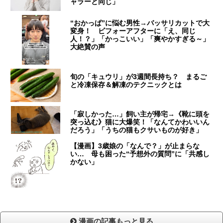
ャラーと同じ」
“おかっぱ”に悩む男性→バッサリカットで大
変身！ ビフォーアフターに「え、同じ
人！？」「かっこいい」「爽やかすぎる～」
大絶賛の声
旬の「キュウリ」が3週間長持ち？ まるご
と冷凍保存＆解凍のテクニックとは
「寂しかった…」飼い主が帰宅→《靴に頭を
突っ込む》猫に大爆笑！「なんてかわいいん
だろう」「うちの猫もクサいものが好き」
【漫画】3歳娘の「なんで？」が止まらな
い… 母も困った“予想外の質問”に「共感し
かない」
漫画の記事もっと見る