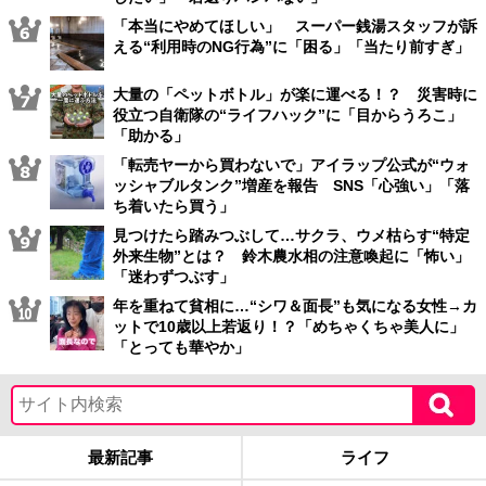
「本当にやめてほしい」 スーパー銭湯スタッフが訴
える“利用時のNG行為”に「困る」「当たり前すぎ」
大量の「ペットボトル」が楽に運べる！？ 災害時に
役立つ自衛隊の“ライフハック”に「目からうろこ」
「助かる」
「転売ヤーから買わないで」アイラップ公式が“ウォ
ッシャブルタンク”増産を報告 SNS「心強い」「落
ち着いたら買う」
見つけたら踏みつぶして…サクラ、ウメ枯らす“特定
外来生物”とは？ 鈴木農水相の注意喚起に「怖い」
「迷わずつぶす」
年を重ねて貧相に…“シワ＆面長”も気になる女性→カ
ットで10歳以上若返り！？「めちゃくちゃ美人に」
「とっても華やか」
最新記事
ライフ