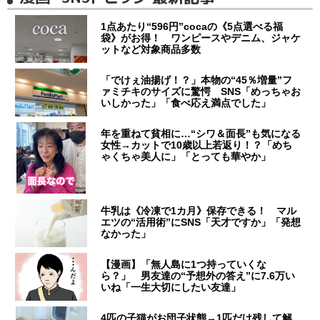
1点あたり“596円”cocaの《5点選べる福
袋》がお得！ ワンピースやデニム、ジャケ
ットなど対象商品多数
「でけぇ油揚げ！？」本物の“45％増量”フ
ァミチキのサイズに驚愕 SNS「めっちゃお
いしかった」「食べ応え満点でした」
年を重ねて貧相に…“シワ＆面長”も気になる
女性→カットで10歳以上若返り！？「めち
ゃくちゃ美人に」「とっても華やか」
牛乳は《冷凍で1カ月》保存できる！ マル
エツの“活用術”にSNS「天才ですか」「発想
なかった」
【漫画】「無人島に1つ持っていくな
ら？」 男友達の“予想外の答え”に7.6万い
いね「一生大切にしたい友達」
4匹の子猫がお団子状態→1匹だけ残して解