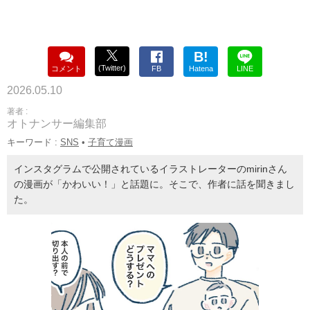
B!
(Twitter)
コメント
FB
Hatena
LINE
2026.05.10
著者 :
オトナンサー編集部
キーワード :
SNS
•
子育て漫画
インスタグラムで公開されているイラストレーターのmirinさん
の漫画が「かわいい！」と話題に。そこで、作者に話を聞きまし
た。