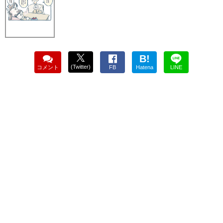
B!
(Twitter)
コメント
FB
Hatena
LINE