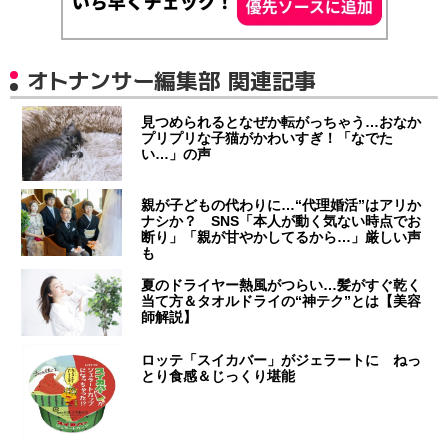
オトナンサー編集部 関連記事
見つめられるとなぜか転がっちゃう…おなか
プリプリな子猫がかわいすぎ！「なでた
い…」の声
親が子どもの代わりに…“代理婚活”はアリか
ナシか？ SNS「本人が動く気ない時点でお
断り」「親が甘やかしてるから…」厳しい声
も
夏のドライヤー熱風がつらい…髪がすぐ乾く
当て方＆タオルドライの“神テク”とは【美容
師解説】
ロッテ「スイカバー」がジェラートに ねっ
とり食感＆じっくり堪能