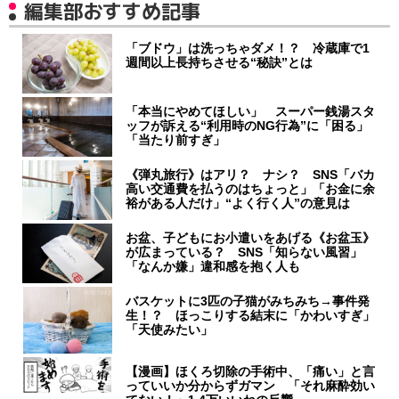
編集部おすすめ記事
「ブドウ」は洗っちゃダメ！？ 冷蔵庫で1
週間以上長持ちさせる“秘訣”とは
「本当にやめてほしい」 スーパー銭湯スタ
ッフが訴える“利用時のNG行為”に「困る」
「当たり前すぎ」
《弾丸旅行》はアリ？ ナシ？ SNS「バカ
高い交通費を払うのはちょっと」「お金に余
裕がある人だけ」“よく行く人”の意見は
お盆、子どもにお小遣いをあげる《お盆玉》
が広まっている？ SNS「知らない風習」
「なんか嫌」違和感を抱く人も
バスケットに3匹の子猫がみちみち→事件発
生！？ ほっこりする結末に「かわいすぎ」
「天使みたい」
【漫画】ほくろ切除の手術中、「痛い」と言
っていいか分からずガマン 「それ麻酔効い