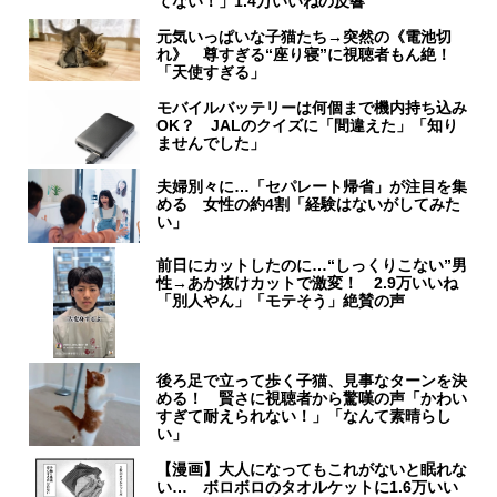
てない！」1.4万いいねの反響
元気いっぱいな子猫たち→突然の《電池切
れ》 尊すぎる“座り寝”に視聴者もん絶！
「天使すぎる」
モバイルバッテリーは何個まで機内持ち込み
OK？ JALのクイズに「間違えた」「知り
ませんでした」
夫婦別々に…「セパレート帰省」が注目を集
める 女性の約4割「経験はないがしてみた
い」
前日にカットしたのに…“しっくりこない”男
性→あか抜けカットで激変！ 2.9万いいね
「別人やん」「モテそう」絶賛の声
後ろ足で立って歩く子猫、見事なターンを決
める！ 賢さに視聴者から驚嘆の声「かわい
すぎて耐えられない！」「なんて素晴らし
い」
【漫画】大人になってもこれがないと眠れな
い… ボロボロのタオルケットに1.6万いい