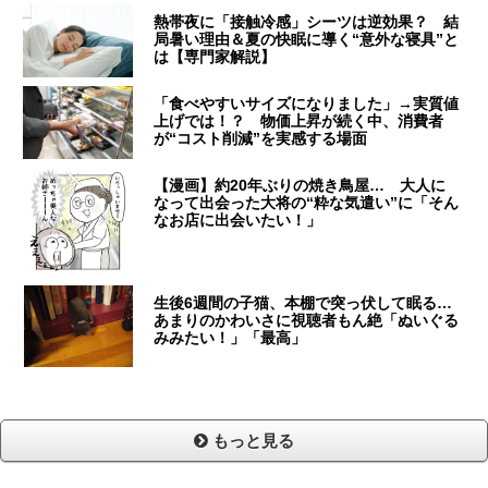
熱帯夜に「接触冷感」シーツは逆効果？ 結
局暑い理由＆夏の快眠に導く“意外な寝具”と
は【専門家解説】
「食べやすいサイズになりました」→実質値
上げでは！？ 物価上昇が続く中、消費者
が“コスト削減”を実感する場面
【漫画】約20年ぶりの焼き鳥屋… 大人に
なって出会った大将の“粋な気遣い”に「そん
なお店に出会いたい！」
生後6週間の子猫、本棚で突っ伏して眠る…
あまりのかわいさに視聴者もん絶「ぬいぐる
みみたい！」「最高」
もっと見る