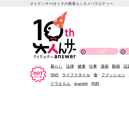
オトナンサー|オトナの教養エンタメバラエティー
TOP
暮らし
法律
健康
仕事
漫画
動画
話
SNS
ライフスタイル
食
ファッション
ドラえもん
graniph
内科