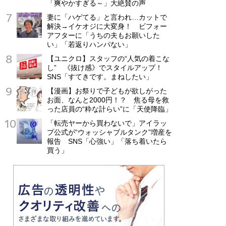
「爽やかすぎる～」大絶賛の声
妻に「ハゲてる」と言われ…カットで
解決→イケオジに大変身！ ビフォー
アフターに「うちの夫もお願いした
い」「若返りハンパない」
【ユニクロ】スタッフの“人気の着こな
し” 《抜け感》でスタイルアップ！
SNS「すてきです。まねしたい」
【漫画】お祭りで子どもが欲しがった
お面、なんと2000円！？ 焦る母を救
った店員の“粋な計らい”に「天使降臨」
「転売ヤーから買わないで」アイラッ
プ公式が“ウォッシャブルタンク”増産を
報告 SNS「心強い」「落ち着いたら
買う」