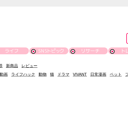
ライフ
SNSトピック
リサーチ
ト
題
新商品
レビュー
動画
ライフハック
動物
猫
ドラマ
VIVANT
日常漫画
ペット