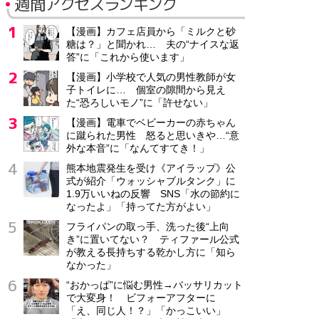
週間アクセスランキング
【漫画】カフェ店員から「ミルクと砂
糖は？」と聞かれ… 夫の“ナイスな返
答”に「これから使います」
【漫画】小学校で人気の男性教師が女
子トイレに… 個室の隙間から見え
た“恐ろしいモノ”に「許せない」
【漫画】電車でベビーカーの赤ちゃん
に蹴られた男性 怒ると思いきや…“意
外な本音”に「なんてすてき！」
熊本地震発生を受け《アイラップ》公
式が紹介「ウォッシャブルタンク」に
1.9万いいねの反響 SNS「水の節約に
なったよ」「持ってた方がよい」
フライパンの取っ手、洗った後“上向
き”に置いてない？ ティファール公式
が教える長持ちする乾かし方に「知ら
なかった」
“おかっぱ”に悩む男性→バッサリカット
で大変身！ ビフォーアフターに
「え、同じ人！？」「かっこいい」