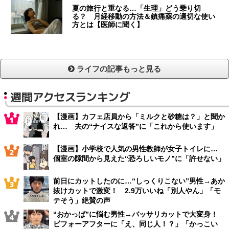
夏の旅行と重なる…「生理」どう乗り切
る？ 月経移動の方法＆鎮痛薬の適切な使い
方とは【医師に聞く】
ライフの記事もっと見る
週間アクセスランキング
【漫画】カフェ店員から「ミルクと砂糖は？」と聞か
れ… 夫の“ナイスな返答”に「これから使います」
【漫画】小学校で人気の男性教師が女子トイレに…
個室の隙間から見えた“恐ろしいモノ”に「許せない」
前日にカットしたのに…“しっくりこない”男性→あか
抜けカットで激変！ 2.9万いいね「別人やん」「モ
テそう」絶賛の声
“おかっぱ”に悩む男性→バッサリカットで大変身！
ビフォーアフターに「え、同じ人！？」「かっこい