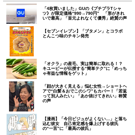
「4枚買いました」GUの《プチプラTシャ
ツ》が限定価格“990→790円” 「形がきれ
いで最高」「首元よれなくて優秀」絶賛の声
【セブンイレブン】「ブタメン」とコラボ
とんこつ味のチキン発売
「オクラ」の産毛、実は簡単に取れる！？
キユーピーが伝授する“簡単テク”に「めっち
ゃ有益な情報をゲット」
「顔が大きく見える」悩む女性→ショートヘ
アで“白髪＆おでこのシワ”もカバー！「若返
って別人みたい」「あか抜けてきれい」称賛
の声
【漫画】「今日ビジュがよくない…」と落ち
込む彼女 自己肯定感を爆上げする彼氏
の“一言”に「最高の彼氏」