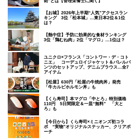
術”とは【管理栄養士に聞く】
【お城】2026年上半期“人気”アクセスラン
キング 3位「松本城」…東日本2位＆1位
は？
【熱中症】予防に効果的な食材ランキング
3位「鶏むね肉」2位「マグロ」…1位は？
ユニクロ×フランス「コントワー・デ・コト
ニエ」 コーデュロイジャケット＆バレルパ
ンツのセットアップ、デニムブラウス…全7
アイテム
【松屋】630円「松屋の牛焼肉丼」発売
「牛カルビホルモン丼」も
【くら寿司】本マグロ「中とろ」特別価格
110円 5日間限定＆一皿“無料” 「大と
ろ」も
【今日から】くら寿司×ミニオンズ初コラ
ボ “実物”オリジナルステッカー、クリアポ
ーチ