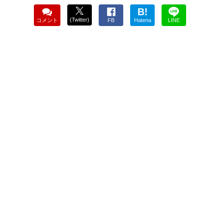
B!
(Twitter)
コメント
FB
Hatena
LINE