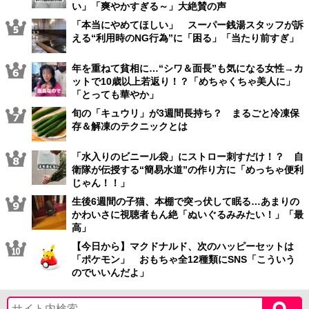
い」「爽やかすぎる～」大絶賛の声
「本当にやめてほしい」 スーパー銭湯スタッフが訴
える“利用時のNG行為”に「困る」「当たり前すぎ」
年を重ねて貧相に…“シワ＆面長”も気になる女性→カ
ットで10歳以上若返り！？「めちゃくちゃ美人に」
「とっても華やか」
旬の「キュウリ」が3週間長持ち？ まるごと冷凍保
存＆解凍のテクニックとは
「水入りのビニール袋」にストロー刺すだけ！？ 自
衛隊が伝授する“簡易水道”の作り方に「めっちゃ便利
じゃん！！」
生後6週間の子猫、本棚で突っ伏して眠る…あまりの
かわいさに視聴者もん絶「ぬいぐるみみたい！」「最
高」
【今日から】マクドナルド、次のハッピーセットは
「ポケモン」 おもちゃ全12種類にSNS「こういう
のでいいんだよ」