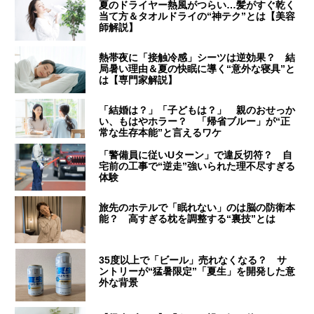
夏のドライヤー熱風がつらい…髪がすぐ乾く
当て方＆タオルドライの“神テク”とは【美容
師解説】
熱帯夜に「接触冷感」シーツは逆効果？ 結
局暑い理由＆夏の快眠に導く“意外な寝具”と
は【専門家解説】
「結婚は？」「子どもは？」 親のおせっか
い、もはやホラー？ 「帰省ブルー」が“正
常な生存本能”と言えるワケ
「警備員に従いUターン」で違反切符？ 自
宅前の工事で“逆走”強いられた理不尽すぎる
体験
旅先のホテルで「眠れない」のは脳の防衛本
能？ 高すぎる枕を調整する“裏技”とは
35度以上で「ビール」売れなくなる？ サ
ントリーが“猛暑限定”「夏生」を開発した意
外な背景