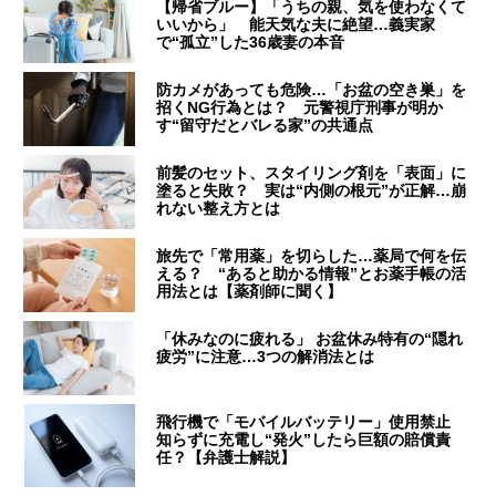
【帰省ブルー】「うちの親、気を使わなくて
いいから」 能天気な夫に絶望…義実家
で“孤立”した36歳妻の本音
防カメがあっても危険…「お盆の空き巣」を
招くNG行為とは？ 元警視庁刑事が明か
す“留守だとバレる家”の共通点
前髪のセット、スタイリング剤を「表面」に
塗ると失敗？ 実は“内側の根元”が正解…崩
れない整え方とは
旅先で「常用薬」を切らした…薬局で何を伝
える？ “あると助かる情報”とお薬手帳の活
用法とは【薬剤師に聞く】
「休みなのに疲れる」 お盆休み特有の“隠れ
疲労”に注意…3つの解消法とは
飛行機で「モバイルバッテリー」使用禁止
知らずに充電し“発火”したら巨額の賠償責
任？【弁護士解説】