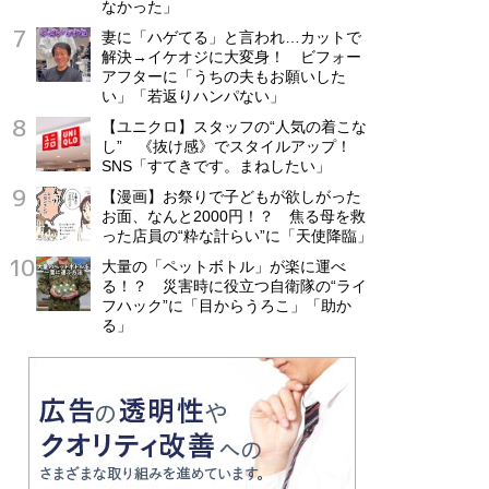
なかった」
妻に「ハゲてる」と言われ…カットで
解決→イケオジに大変身！ ビフォー
アフターに「うちの夫もお願いした
い」「若返りハンパない」
【ユニクロ】スタッフの“人気の着こな
し” 《抜け感》でスタイルアップ！
SNS「すてきです。まねしたい」
【漫画】お祭りで子どもが欲しがった
お面、なんと2000円！？ 焦る母を救
った店員の“粋な計らい”に「天使降臨」
大量の「ペットボトル」が楽に運べ
る！？ 災害時に役立つ自衛隊の“ライ
フハック”に「目からうろこ」「助か
る」