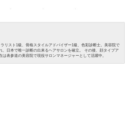
ラリスト1級、骨格スタイルアドバイザー1級、色彩診断士。美容院で
れ、日本で唯一診断の出来るヘアサロンを確立。 その後、顔タイプア
在は表参道の美容院で現役サロンマネージャーとして活躍中。