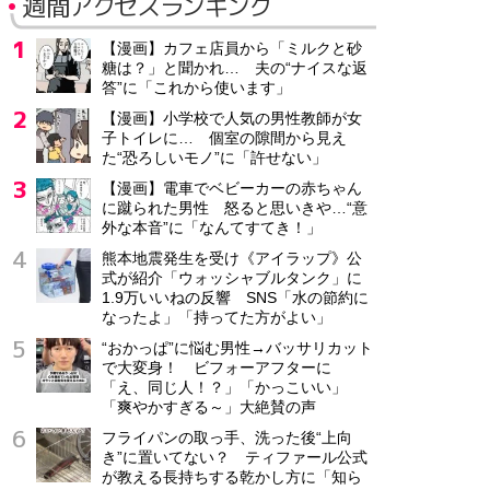
週間アクセスランキング
【漫画】カフェ店員から「ミルクと砂
糖は？」と聞かれ… 夫の“ナイスな返
答”に「これから使います」
【漫画】小学校で人気の男性教師が女
子トイレに… 個室の隙間から見え
た“恐ろしいモノ”に「許せない」
【漫画】電車でベビーカーの赤ちゃん
に蹴られた男性 怒ると思いきや…“意
外な本音”に「なんてすてき！」
熊本地震発生を受け《アイラップ》公
式が紹介「ウォッシャブルタンク」に
1.9万いいねの反響 SNS「水の節約に
なったよ」「持ってた方がよい」
“おかっぱ”に悩む男性→バッサリカット
で大変身！ ビフォーアフターに
「え、同じ人！？」「かっこいい」
「爽やかすぎる～」大絶賛の声
フライパンの取っ手、洗った後“上向
き”に置いてない？ ティファール公式
が教える長持ちする乾かし方に「知ら