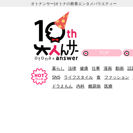
オトナンサー|オトナの教養エンタメバラエティー
TOP
暮らし
法律
健康
仕事
漫画
動画
話
SNS
ライフスタイル
食
ファッション
ドラえもん
内科
糖尿病
医療