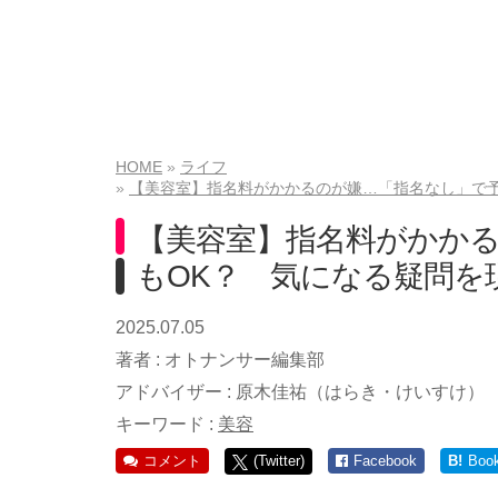
HOME
ライフ
【美容室】指名料がかかるのが嫌…「指名なし」で
【美容室】指名料がかか
もOK？ 気になる疑問を
2025.07.05
著者 :
オトナンサー編集部
アドバイザー :
原木佳祐（はらき・けいすけ）
キーワード :
美容
コメント
(Twitter)
Facebook
B!
Boo