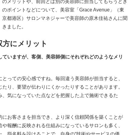
のメリットや、前回とは別の美容師に担当してもらうとき
のポイントなどについて、美容室「Grace Avenue」（東
京都港区）サロンマネジャーで美容師の原木佳祐さんに聞
きました。
双方にメリット
入していますが、客側、美容師側にそれぞれどのようなメリ
にとっての安心感ですね。毎回違う美容師が担当すると、
じたり、要望が伝わりにくかったりすることがあります。
み、気になっていた点などを把握した上で施術できるた
的にお客さまを担当でき、より深く信頼関係を築くことが
給や報酬に反映される仕組みになっているサロンも多く、
た、指名料を設けることで、自身の“技術やサービスの価