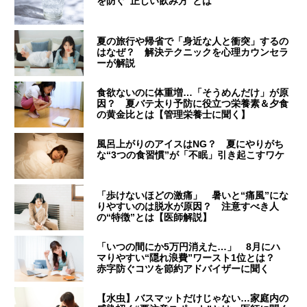
を防ぐ“正しい飲み方”とは
夏の旅行や帰省で「身近な人と衝突」するの
はなぜ？ 解決テクニックを心理カウンセラ
ーが解説
食欲ないのに体重増…「そうめんだけ」が原
因？ 夏バテ太り予防に役立つ栄養素＆夕食
の黄金比とは【管理栄養士に聞く】
風呂上がりのアイスはNG？ 夏にやりがち
な“3つの食習慣”が「不眠」引き起こすワケ
「歩けないほどの激痛」 暑いと“痛風”にな
りやすいのは脱水が原因？ 注意すべき人
の“特徴”とは【医師解説】
「いつの間にか5万円消えた…」 8月にハ
マりやすい“隠れ浪費”ワースト1位とは？
赤字防ぐコツを節約アドバイザーに聞く
【水虫】バスマットだけじゃない…家庭内の