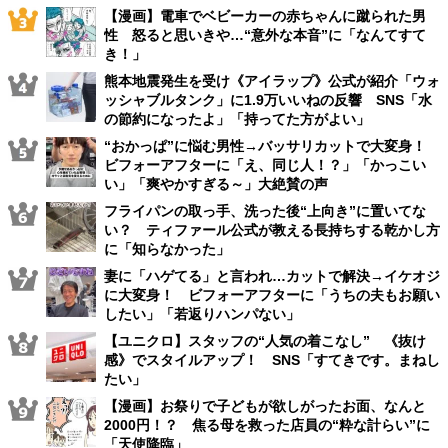
【漫画】電車でベビーカーの赤ちゃんに蹴られた男
性 怒ると思いきや…“意外な本音”に「なんてすて
き！」
熊本地震発生を受け《アイラップ》公式が紹介「ウォ
ッシャブルタンク」に1.9万いいねの反響 SNS「水
の節約になったよ」「持ってた方がよい」
“おかっぱ”に悩む男性→バッサリカットで大変身！
ビフォーアフターに「え、同じ人！？」「かっこい
い」「爽やかすぎる～」大絶賛の声
フライパンの取っ手、洗った後“上向き”に置いてな
い？ ティファール公式が教える長持ちする乾かし方
に「知らなかった」
妻に「ハゲてる」と言われ…カットで解決→イケオジ
に大変身！ ビフォーアフターに「うちの夫もお願い
したい」「若返りハンパない」
【ユニクロ】スタッフの“人気の着こなし” 《抜け
感》でスタイルアップ！ SNS「すてきです。まねし
たい」
【漫画】お祭りで子どもが欲しがったお面、なんと
2000円！？ 焦る母を救った店員の“粋な計らい”に
「天使降臨」