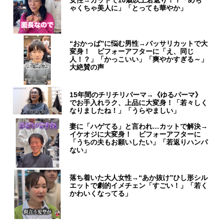
女性→カットで10歳以上若返り！？「めち
ゃくちゃ美人に」「とっても華やか」
“おかっぱ”に悩む男性→バッサリカットで大
変身！ ビフォーアフターに「え、同じ
人！？」「かっこいい」「爽やかすぎる～」
大絶賛の声
15年間のチリチリパーマ→《ゆるパーマ》
でお手入れラク、上品に大変身！「若々しく
なりましたね！」「うらやましい」
妻に「ハゲてる」と言われ…カットで解決→
イケオジに大変身！ ビフォーアフターに
「うちの夫もお願いしたい」「若返りハンパ
ない」
落ち着いた大人女性→“あか抜け”ひし形シル
エットで劇的イメチェン「すごい！」「若く
かわいくなってる」