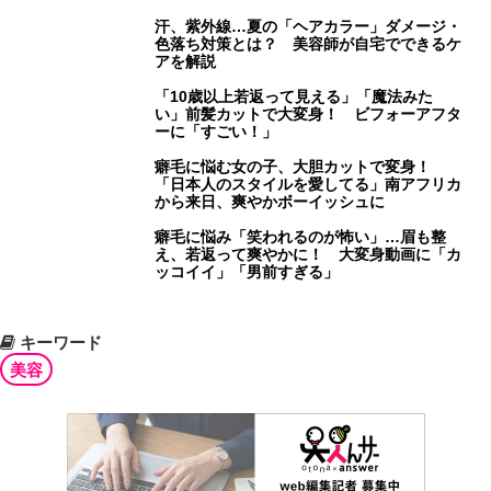
汗、紫外線…夏の「ヘアカラー」ダメージ・
色落ち対策とは？ 美容師が自宅でできるケ
アを解説
「10歳以上若返って見える」「魔法みた
い」前髪カットで大変身！ ビフォーアフタ
ーに「すごい！」
癖毛に悩む女の子、大胆カットで変身！
「日本人のスタイルを愛してる」南アフリカ
から来日、爽やかボーイッシュに
癖毛に悩み「笑われるのが怖い」…眉も整
え、若返って爽やかに！ 大変身動画に「カ
ッコイイ」「男前すぎる」
キーワード
美容