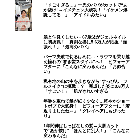
「すごすぎる…」一児のパパがカットで“あ
か抜け”→イメチェン大成功！「イケメン爆
誕してる…」「アイドルみたい」
娘と仲良くしたい→67歳父がジェルネイル
に初挑戦！ 真剣な姿に5.6万人が応援「頑
張れ！」「最高のパパ」
パーマ失敗で切るはめに…トラウマを乗り越
え憧れの“巻き髪スタイル”へ！ ビフォーア
フターに「こんなに変わるんだ」「お似合
い」
私有地の山の中を歩きながら“すっぴん→フ
ルメイク”に挑戦！？ 完成した姿に3.6万人
「すごい！」「肌がきれいすぎる」
年齢を重ねて髪が細く少なく…軽やかショー
トボブで大変身！ ビフォーアフターに「若
返りましたね～」「グレイヘアにもぴった
り」
1年間伸ばしっぱなしの髪→大胆カット
で“あか抜け”「ほんとに別人！」「こんなに
変わるんだ」