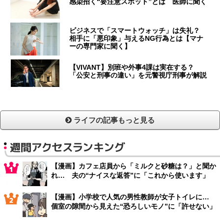
感染招く“要注意スポット”とは 医師に聞く
ビジネスで「スマートウォッチ」は失礼？
相手に「悪印象」与えるNG行為とは【マナ
ーの専門家に聞く】
【VIVANT】別班や外事4課は実在する？
「公安と刑事の違い」を元警視庁刑事が解説
ライフの記事もっと見る
週間アクセスランキング
【漫画】カフェ店員から「ミルクと砂糖は？」と聞か
れ… 夫の“ナイスな返答”に「これから使います」
【漫画】小学校で人気の男性教師が女子トイレに…
個室の隙間から見えた“恐ろしいモノ”に「許せない」