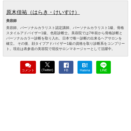
原木佳祐（はらき・けいすけ）
美容師
美容師、パーソナルカラリスト認定講師、パーソナルカラリスト1級、骨格
スタイルアドバイザー1級、色彩診断士。美容院では7年前から骨格診断と
パーソナルカラー診断を取り入れ、日本で唯一診断の出来るヘアサロンを
確立。 その後、顔タイプアドバイザー1級の資格を取り診断系をコンプリー
ト。現在は表参道の美容院で現役サロンマネージャーとして活躍中。
B!
(Twitter)
コメント
FB
Hatena
LINE