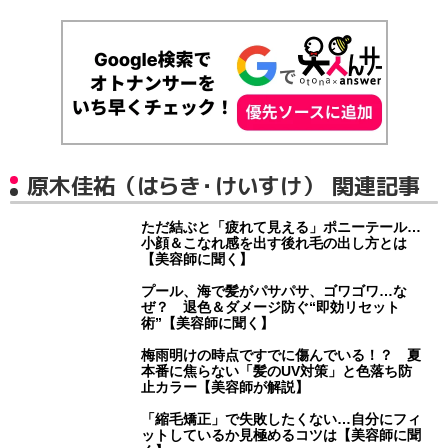
原木佳祐（はらき・けいすけ） 関連記事
ただ結ぶと「疲れて見える」ポニーテール…
小顔＆こなれ感を出す後れ毛の出し方とは
【美容師に聞く】
プール、海で髪がパサパサ、ゴワゴワ…な
ぜ？ 退色＆ダメージ防ぐ“即効リセット
術”【美容師に聞く】
梅雨明けの時点ですでに傷んでいる！？ 夏
本番に焦らない「髪のUV対策」と色落ち防
止カラー【美容師が解説】
「縮毛矯正」で失敗したくない…自分にフィ
ットしているか見極めるコツは【美容師に聞