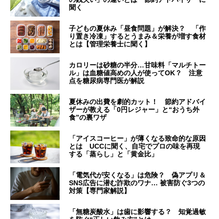
聞く
子どもの夏休み「昼食問題」が解決？ 「作
り置き冷凍」するとうまみ＆栄養が増す食材
とは【管理栄養士に聞く】
カロリーは砂糖の半分…甘味料「マルチトー
ル」は血糖値高めの人が使ってOK？ 注意
点を糖尿病専門医が解説
夏休みの出費を劇的カット！ 節約アドバイ
ザーが教える「0円レジャー」と“おうち外
食”の裏ワザ
「アイスコーヒー」が薄くなる致命的な原因
とは UCCに聞く、自宅でプロの味を再現
する「蒸らし」と「黄金比」
「電気代が安くなる」は危険？ 偽アプリ＆
SNS広告に潜む詐欺のワナ… 被害防ぐ3つの
対策【専門家解説】
「無糖炭酸水」は歯に影響する？ 知覚過敏