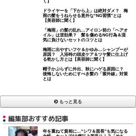
く】
ドライヤーを「下から上」は絶対ダメ？ 梅
雨の髪をうねらせる意外な“NG習慣”とは
【美容師に聞く】
「梅雨」の髪の乱れ…アイロン前の「ヘアオ
イル」は逆効果？ 髪を傷めるNG行為＆湿
気に負けないセットのコツとは
梅雨に出やすいフケ＆かゆみ…シャンプーが
原因？ 入浴時の頭皮ケア＆ツヤ髪に仕上げ
る乾かし方とは【美容師に聞く】
帽子かぶらずに外出、秋にハゲる原因に？
後悔しないためにすべき髪の「紫外線」対策
とは
もっと見る
編集部おすすめ記事
年を重ねて貧相に…“シワ＆面長”も気になる