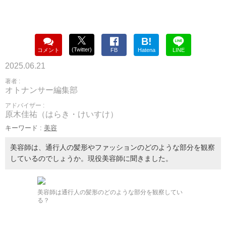
B!
(Twitter)
コメント
FB
Hatena
LINE
2025.06.21
著者 :
オトナンサー編集部
アドバイザー :
原木佳祐（はらき・けいすけ）
キーワード :
美容
美容師は、通行人の髪形やファッションのどのような部分を観察
しているのでしょうか。現役美容師に聞きました。
美容師は通行人の髪形のどのような部分を観察してい
る？