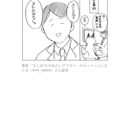
漫画「“まじめ”をやめたいアラサー」のカット＝にいさ
とる（＠nii_satoru）さん提供