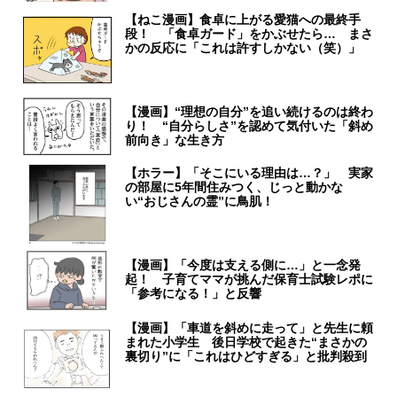
【ねこ漫画】食卓に上がる愛猫への最終手
段！ 「食卓ガード」をかぶせたら… まさ
かの反応に「これは許すしかない（笑）」
【漫画】“理想の自分”を追い続けるのは終わ
り！ “自分らしさ”を認めて気付いた「斜め
前向き」な生き方
【ホラー】「そこにいる理由は…？」 実家
の部屋に5年間住みつく、じっと動かな
い“おじさんの霊”に鳥肌！
【漫画】「今度は支える側に…」と一念発
起！ 子育てママが挑んだ保育士試験レポに
「参考になる！」と反響
【漫画】「車道を斜めに走って」と先生に頼
まれた小学生 後日学校で起きた“まさかの
裏切り”に「これはひどすぎる」と批判殺到