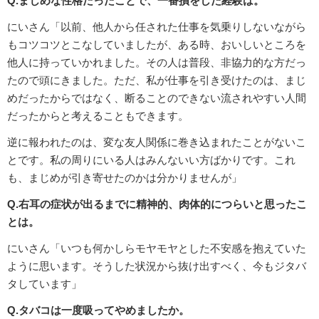
Q.まじめな性格だったことで、一番損をした経験は。
にいさん「以前、他人から任された仕事を気乗りしないながら
もコツコツとこなしていましたが、ある時、おいしいところを
他人に持っていかれました。その人は普段、非協力的な方だっ
たので頭にきました。ただ、私が仕事を引き受けたのは、まじ
めだったからではなく、断ることのできない流されやすい人間
だったからと考えることもできます。
逆に報われたのは、変な友人関係に巻き込まれたことがないこ
とです。私の周りにいる人はみんないい方ばかりです。これ
も、まじめが引き寄せたのかは分かりませんが」
Q.右耳の症状が出るまでに精神的、肉体的につらいと思ったこ
とは。
にいさん「いつも何かしらモヤモヤとした不安感を抱えていた
ように思います。そうした状況から抜け出すべく、今もジタバ
タしています」
Q.タバコは一度吸ってやめましたか。