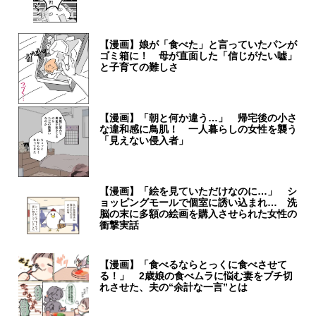
【漫画】娘が「食べた」と言っていたパンが
ゴミ箱に！ 母が直面した「信じがたい嘘」
と子育ての難しさ
【漫画】「朝と何か違う…」 帰宅後の小さ
な違和感に鳥肌！ 一人暮らしの女性を襲う
「見えない侵入者」
【漫画】「絵を見ていただけなのに…」 シ
ョッピングモールで個室に誘い込まれ… 洗
脳の末に多額の絵画を購入させられた女性の
衝撃実話
【漫画】「食べるならとっくに食べさせて
る！」 2歳娘の食べムラに悩む妻をブチ切
れさせた、夫の“余計な一言”とは