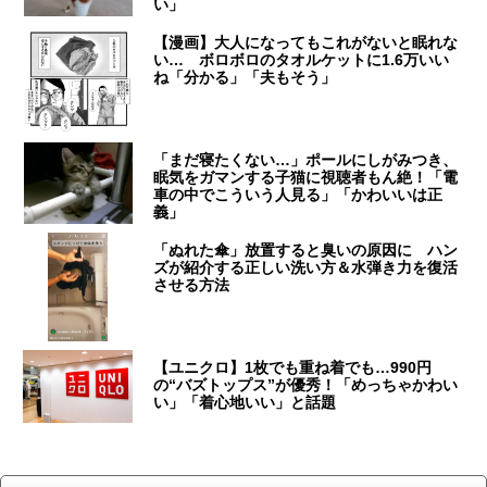
い」
【漫画】大人になってもこれがないと眠れな
い… ボロボロのタオルケットに1.6万いい
ね「分かる」「夫もそう」
「まだ寝たくない…」ポールにしがみつき、
眠気をガマンする子猫に視聴者もん絶！「電
車の中でこういう人見る」「かわいいは正
義」
「ぬれた傘」放置すると臭いの原因に ハン
ズが紹介する正しい洗い方＆水弾き力を復活
させる方法
【ユニクロ】1枚でも重ね着でも…990円
の“バズトップス”が優秀！「めっちゃかわい
い」「着心地いい」と話題