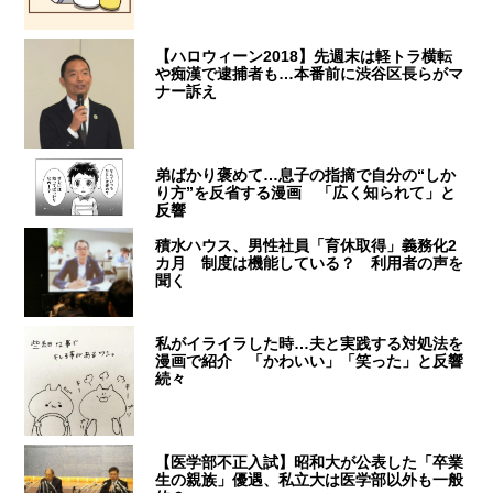
【ハロウィーン2018】先週末は軽トラ横転
や痴漢で逮捕者も…本番前に渋谷区長らがマ
ナー訴え
弟ばかり褒めて…息子の指摘で自分の“しか
り方”を反省する漫画 「広く知られて」と
反響
積水ハウス、男性社員「育休取得」義務化2
カ月 制度は機能している？ 利用者の声を
聞く
私がイライラした時…夫と実践する対処法を
漫画で紹介 「かわいい」「笑った」と反響
続々
【医学部不正入試】昭和大が公表した「卒業
生の親族」優遇、私立大は医学部以外も一般