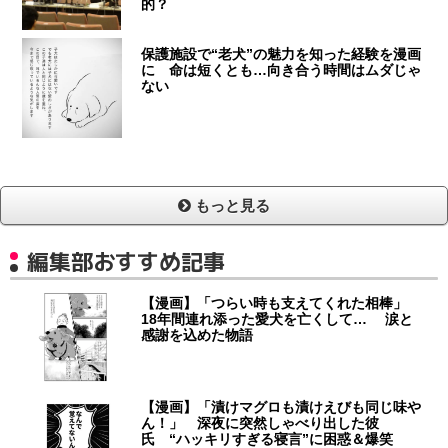
的？
保護施設で“老犬”の魅力を知った経験を漫画
に 命は短くとも…向き合う時間はムダじゃ
ない
もっと見る
編集部おすすめ記事
【漫画】「つらい時も支えてくれた相棒」
18年間連れ添った愛犬を亡くして… 涙と
感謝を込めた物語
【漫画】「漬けマグロも漬けえびも同じ味や
ん！」 深夜に突然しゃべり出した彼
氏 “ハッキリすぎる寝言”に困惑＆爆笑