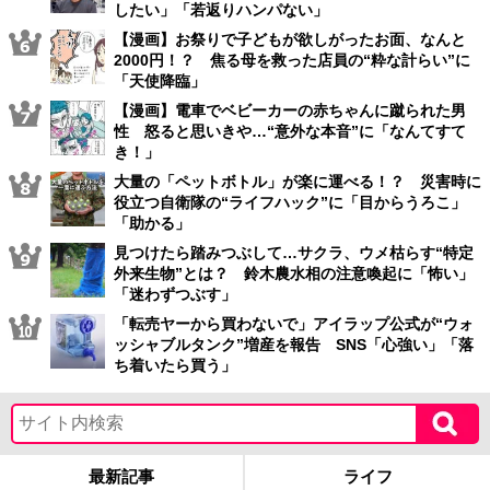
したい」「若返りハンパない」
【漫画】お祭りで子どもが欲しがったお面、なんと
2000円！？ 焦る母を救った店員の“粋な計らい”に
「天使降臨」
【漫画】電車でベビーカーの赤ちゃんに蹴られた男
性 怒ると思いきや…“意外な本音”に「なんてすて
き！」
大量の「ペットボトル」が楽に運べる！？ 災害時に
役立つ自衛隊の“ライフハック”に「目からうろこ」
「助かる」
見つけたら踏みつぶして…サクラ、ウメ枯らす“特定
外来生物”とは？ 鈴木農水相の注意喚起に「怖い」
「迷わずつぶす」
「転売ヤーから買わないで」アイラップ公式が“ウォ
ッシャブルタンク”増産を報告 SNS「心強い」「落
ち着いたら買う」
最新記事
ライフ