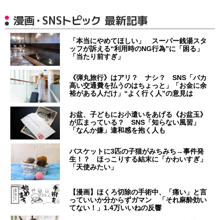
漫画・SNSトピック 最新記事
「本当にやめてほしい」 スーパー銭湯スタ
ッフが訴える“利用時のNG行為”に「困る」
「当たり前すぎ」
《弾丸旅行》はアリ？ ナシ？ SNS「バカ
高い交通費を払うのはちょっと」「お金に余
裕がある人だけ」“よく行く人”の意見は
お盆、子どもにお小遣いをあげる《お盆玉》
が広まっている？ SNS「知らない風習」
「なんか嫌」違和感を抱く人も
バスケットに3匹の子猫がみちみち→事件発
生！？ ほっこりする結末に「かわいすぎ」
「天使みたい」
【漫画】ほくろ切除の手術中、「痛い」と言
っていいか分からずガマン 「それ麻酔効い
てない！」1.4万いいねの反響