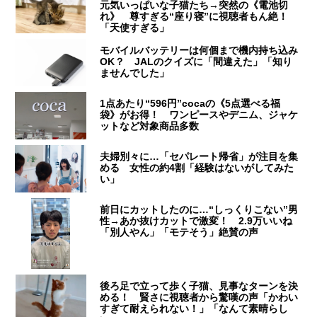
元気いっぱいな子猫たち→突然の《電池切
れ》 尊すぎる“座り寝”に視聴者もん絶！
「天使すぎる」
モバイルバッテリーは何個まで機内持ち込み
OK？ JALのクイズに「間違えた」「知り
ませんでした」
1点あたり“596円”cocaの《5点選べる福
袋》がお得！ ワンピースやデニム、ジャケ
ットなど対象商品多数
夫婦別々に…「セパレート帰省」が注目を集
める 女性の約4割「経験はないがしてみた
い」
前日にカットしたのに…“しっくりこない”男
性→あか抜けカットで激変！ 2.9万いいね
「別人やん」「モテそう」絶賛の声
後ろ足で立って歩く子猫、見事なターンを決
める！ 賢さに視聴者から驚嘆の声「かわい
すぎて耐えられない！」「なんて素晴らし