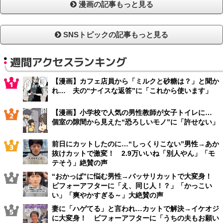
漫画の記事もっと見る
SNSトピックの記事もっと見る
週間アクセスランキング
【漫画】カフェ店員から「ミルクと砂糖は？」と聞か
れ… 夫の“ナイスな返答”に「これから使います」
【漫画】小学校で人気の男性教師が女子トイレに…
個室の隙間から見えた“恐ろしいモノ”に「許せない」
前日にカットしたのに…“しっくりこない”男性→あか
抜けカットで激変！ 2.9万いいね「別人やん」「モ
テそう」絶賛の声
“おかっぱ”に悩む男性→バッサリカットで大変身！
ビフォーアフターに「え、同じ人！？」「かっこい
い」「爽やかすぎる～」大絶賛の声
妻に「ハゲてる」と言われ…カットで解決→イケオジ
に大変身！ ビフォーアフターに「うちの夫もお願い