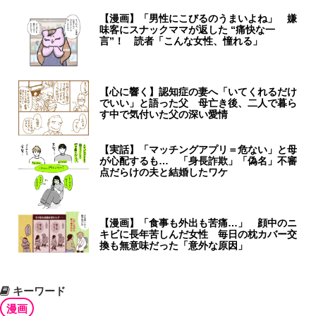
【漫画】「男性にこびるのうまいよね」 嫌
味客にスナックママが返した “痛快な一
言”！ 読者「こんな女性、憧れる」
【心に響く】認知症の妻へ「いてくれるだけ
でいい」と語った父 母亡き後、二人で暮ら
す中で気付いた父の深い愛情
【実話】「マッチングアプリ＝危ない」と母
が心配するも… 「身長詐欺」「偽名」不審
点だらけの夫と結婚したワケ
【漫画】「食事も外出も苦痛…」 顔中のニ
キビに長年苦しんだ女性 毎日の枕カバー交
換も無意味だった「意外な原因」
キーワード
漫画