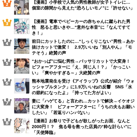
【漫画】小学校で人気の男性教師が女子トイレに…
個室の隙間から見えた“恐ろしいモノ”に「許せない」
【漫画】電車でベビーカーの赤ちゃんに蹴られた男
性 怒ると思いきや…“意外な本音”に「なんてすて
き！」
前日にカットしたのに…“しっくりこない”男性→あか
抜けカットで激変！ 2.9万いいね「別人やん」「モ
テそう」絶賛の声
“おかっぱ”に悩む男性→バッサリカットで大変身！
ビフォーアフターに「え、同じ人！？」「かっこい
い」「爽やかすぎる～」大絶賛の声
熊本地震発生を受け《アイラップ》公式が紹介「ウォ
ッシャブルタンク」に1.9万いいねの反響 SNS「水
の節約になったよ」「持ってた方がよい」
妻に「ハゲてる」と言われ…カットで解決→イケオジ
に大変身！ ビフォーアフターに「うちの夫もお願い
したい」「若返りハンパない」
【漫画】お祭りで子どもが欲しがったお面、なんと
2000円！？ 焦る母を救った店員の“粋な計らい”に
「天使降臨」