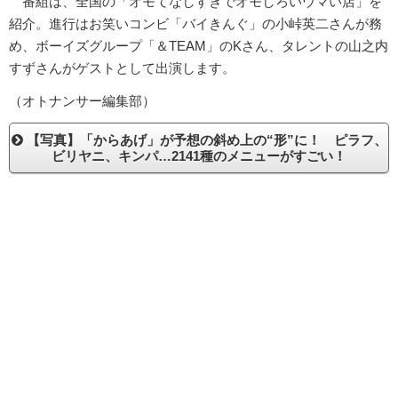
番組は、全国の「オモてなしすぎでオモしろいウマい店」を
紹介。進行はお笑いコンビ「バイきんぐ」の小峠英二さんが務
め、ボーイズグループ「＆TEAM」のKさん、タレントの山之内
すずさんがゲストとして出演します。
（オトナンサー編集部）
【写真】「からあげ」が予想の斜め上の“形”に！ ピラフ、
ビリヤニ、キンパ…2141種のメニューがすごい！