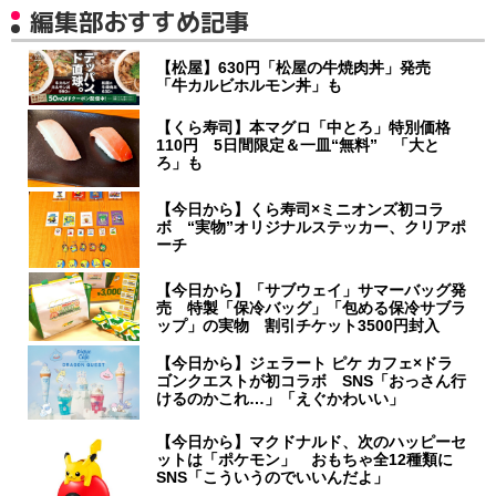
編集部おすすめ記事
【松屋】630円「松屋の牛焼肉丼」発売
「牛カルビホルモン丼」も
【くら寿司】本マグロ「中とろ」特別価格
110円 5日間限定＆一皿“無料” 「大と
ろ」も
【今日から】くら寿司×ミニオンズ初コラ
ボ “実物”オリジナルステッカー、クリアポ
ーチ
【今日から】「サブウェイ」サマーバッグ発
売 特製「保冷バッグ」「包める保冷サブラ
ップ」の実物 割引チケット3500円封入
【今日から】ジェラート ピケ カフェ×ドラ
ゴンクエストが初コラボ SNS「おっさん行
けるのかこれ…」「えぐかわいい」
【今日から】マクドナルド、次のハッピーセ
ットは「ポケモン」 おもちゃ全12種類に
SNS「こういうのでいいんだよ」