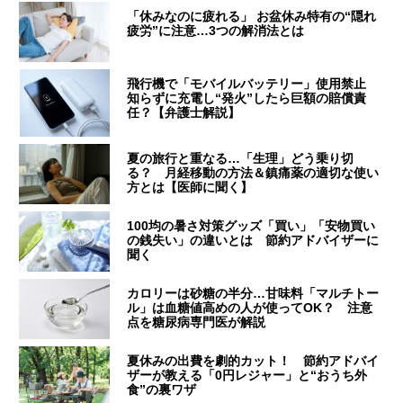
「休みなのに疲れる」 お盆休み特有の“隠れ
疲労”に注意…3つの解消法とは
飛行機で「モバイルバッテリー」使用禁止
知らずに充電し“発火”したら巨額の賠償責
任？【弁護士解説】
夏の旅行と重なる…「生理」どう乗り切
る？ 月経移動の方法＆鎮痛薬の適切な使い
方とは【医師に聞く】
100均の暑さ対策グッズ「買い」「安物買い
の銭失い」の違いとは 節約アドバイザーに
聞く
カロリーは砂糖の半分…甘味料「マルチトー
ル」は血糖値高めの人が使ってOK？ 注意
点を糖尿病専門医が解説
夏休みの出費を劇的カット！ 節約アドバイ
ザーが教える「0円レジャー」と“おうち外
食”の裏ワザ