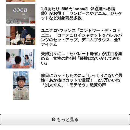
1点あたり“596円”cocaの《5点選べる福
袋》がお得！ ワンピースやデニム、ジャケ
ットなど対象商品多数
ユニクロ×フランス「コントワー・デ・コト
ニエ」 コーデュロイジャケット＆バレルパ
ンツのセットアップ、デニムブラウス…全7
アイテム
夫婦別々に…「セパレート帰省」が注目を集
める 女性の約4割「経験はないがしてみた
い」
前日にカットしたのに…“しっくりこない”男
性→あか抜けカットで激変！ 2.9万いいね
「別人やん」「モテそう」絶賛の声
もっと見る