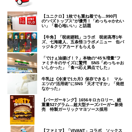
【ユニクロ】1枚でも重ね着でも…990円
の“バズトップス”が優秀！「めっちゃかわい
い」「着心地いい」と話題
【牛角】「呪術廻戦」コラボ 呪術高専1年
ズ、七海建人、五条悟コラボメニュー 缶バ
ッジ＆クリアカードもらえる
「でけぇ油揚げ！？」本物の“45％増量”フ
ァミチキのサイズに驚愕 SNS「めっちゃお
いしかった」「食べ応え満点でした」
牛乳は《冷凍で1カ月》保存できる！ マル
エツの“活用術”にSNS「天才ですか」「発想
なかった」
【バーガーキング】1656キロカロリー、総
重量527グラム…超大型チーズバーガー新発
売 特製ガーリックマヨソース採用
【ファミマ】「VIVANT」コラボ ソックス