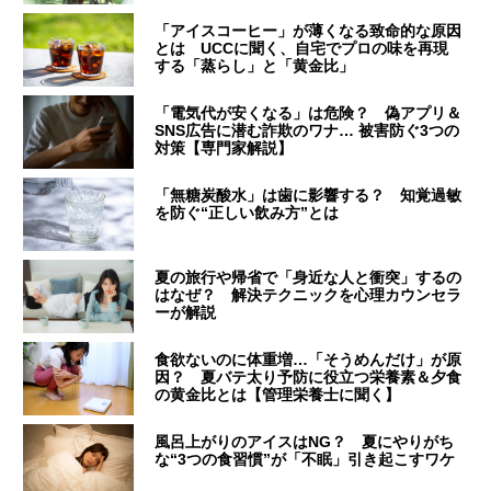
「アイスコーヒー」が薄くなる致命的な原因
とは UCCに聞く、自宅でプロの味を再現
する「蒸らし」と「黄金比」
「電気代が安くなる」は危険？ 偽アプリ＆
SNS広告に潜む詐欺のワナ… 被害防ぐ3つの
対策【専門家解説】
「無糖炭酸水」は歯に影響する？ 知覚過敏
を防ぐ“正しい飲み方”とは
夏の旅行や帰省で「身近な人と衝突」するの
はなぜ？ 解決テクニックを心理カウンセラ
ーが解説
食欲ないのに体重増…「そうめんだけ」が原
因？ 夏バテ太り予防に役立つ栄養素＆夕食
の黄金比とは【管理栄養士に聞く】
風呂上がりのアイスはNG？ 夏にやりがち
な“3つの食習慣”が「不眠」引き起こすワケ