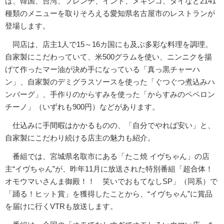
は、韓国、台湾、フレンチ、インド、メキシコ、タイなど2141
種類のメニューを取りそろえる愛知県名古屋市のレストランが
登場します。
同店は、店主1人で15～16カ国にも及ぶ多彩な料理を調理。
自家製にこだわっていて、米500グラムを使い、ニンニクを揚
げて作ったマー油が決め手になっている「真っ黒チャーハ
ン」、自家製のデミグラスソースを使った「ぐつぐつ煮込みハ
ンバーグ」、手作りのからすみを使った「からすみのペペロン
チーノ」（いずれも900円）などがあります。
仕込みに手間暇はかかるものの、「自分でやれば安い」と、
自家製にこだわり続ける店主の魅力も紹介。
番組では、宮城県名取市にある「たこ焼 イヴちゃん」の店
主“イヴちゃん”が、昨年11月に放送された特別番組「超合体！
オモウマいさんま御殿！！ 笑いでおもてなしSP」（同系）で
「踊る！ヒット賞」を獲得したことから、“イヴちゃん”に賞品
を届けに行くVTRも放送します。