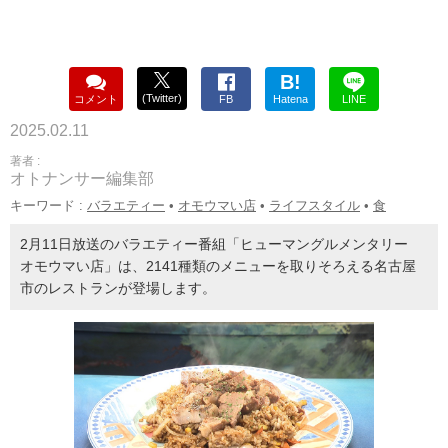
B!
(Twitter)
コメント
FB
Hatena
LINE
2025.02.11
著者 :
オトナンサー編集部
キーワード :
バラエティー
•
オモウマい店
•
ライフスタイル
•
食
2月11日放送のバラエティー番組「ヒューマングルメンタリー
オモウマい店」は、2141種類のメニューを取りそろえる名古屋
市のレストランが登場します。