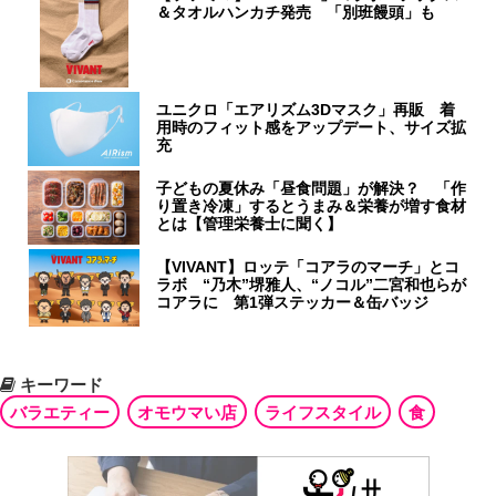
＆タオルハンカチ発売 「別班饅頭」も
ユニクロ「エアリズム3Dマスク」再販 着
用時のフィット感をアップデート、サイズ拡
充
子どもの夏休み「昼食問題」が解決？ 「作
り置き冷凍」するとうまみ＆栄養が増す食材
とは【管理栄養士に聞く】
【VIVANT】ロッテ「コアラのマーチ」とコ
ラボ “乃木”堺雅人、“ノコル”二宮和也らが
コアラに 第1弾ステッカー＆缶バッジ
キーワード
バラエティー
オモウマい店
ライフスタイル
食