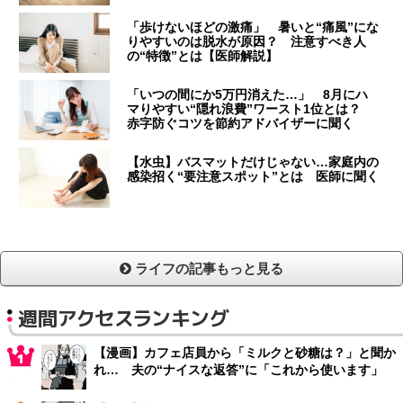
「歩けないほどの激痛」 暑いと“痛風”にな
りやすいのは脱水が原因？ 注意すべき人
の“特徴”とは【医師解説】
「いつの間にか5万円消えた…」 8月にハ
マりやすい“隠れ浪費”ワースト1位とは？
赤字防ぐコツを節約アドバイザーに聞く
【水虫】バスマットだけじゃない…家庭内の
感染招く“要注意スポット”とは 医師に聞く
ライフの記事もっと見る
週間アクセスランキング
【漫画】カフェ店員から「ミルクと砂糖は？」と聞か
れ… 夫の“ナイスな返答”に「これから使います」