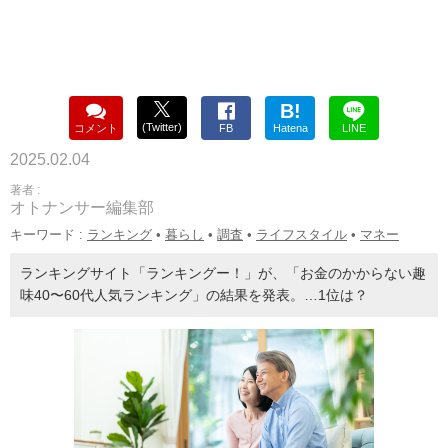
B!
(Twitter)
コメント
FB
Hatena
LINE
2025.02.04
著者 :
オトナンサー編集部
キーワード :
ランキング
•
暮らし
•
調査
•
ライフスタイル
•
マネー
ランキングサイト「ランキングー！」が、「お金のかからない趣
味40〜60代人気ランキング」の結果を発表。…1位は？