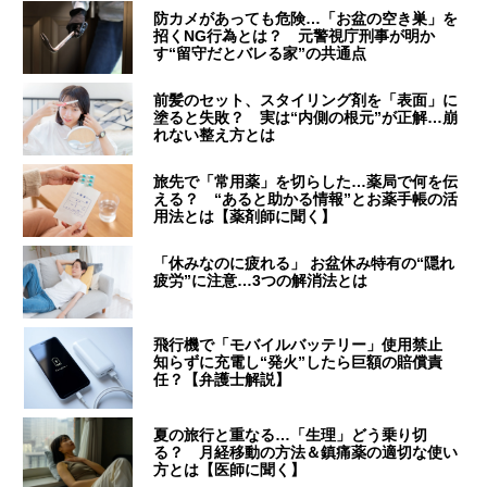
防カメがあっても危険…「お盆の空き巣」を
招くNG行為とは？ 元警視庁刑事が明か
す“留守だとバレる家”の共通点
前髪のセット、スタイリング剤を「表面」に
塗ると失敗？ 実は“内側の根元”が正解…崩
れない整え方とは
旅先で「常用薬」を切らした…薬局で何を伝
える？ “あると助かる情報”とお薬手帳の活
用法とは【薬剤師に聞く】
「休みなのに疲れる」 お盆休み特有の“隠れ
疲労”に注意…3つの解消法とは
飛行機で「モバイルバッテリー」使用禁止
知らずに充電し“発火”したら巨額の賠償責
任？【弁護士解説】
夏の旅行と重なる…「生理」どう乗り切
る？ 月経移動の方法＆鎮痛薬の適切な使い
方とは【医師に聞く】