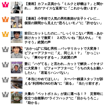
【漫画】カフェ店員から「ミルクと砂糖は？」と聞か
れ… 夫の“ナイスな返答”に「これから使います」
【漫画】小学校で人気の男性教師が女子トイレに…
個室の隙間から見えた“恐ろしいモノ”に「許せない」
前日にカットしたのに…“しっくりこない”男性→あか
抜けカットで激変！ 2.9万いいね「別人やん」「モ
テそう」絶賛の声
“おかっぱ”に悩む男性→バッサリカットで大変身！
ビフォーアフターに「え、同じ人！？」「かっこい
い」「爽やかすぎる～」大絶賛の声
妻に「ハゲてる」と言われ…カットで解決→イケオジ
に大変身！ ビフォーアフターに「うちの夫もお願い
したい」「若返りハンパない」
「本当にやめてほしい」 スーパー銭湯スタッフが訴
える“利用時のNG行為”に「困る」「当たり前すぎ」
大量の「ペットボトル」が楽に運べる！？ 災害時に
役立つ自衛隊の“ライフハック”に「目からうろこ」
「助かる」