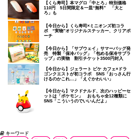
【くら寿司】本マグロ「中とろ」特別価格
110円 5日間限定＆一皿“無料” 「大と
ろ」も
【今日から】くら寿司×ミニオンズ初コラ
ボ “実物”オリジナルステッカー、クリアポ
ーチ
【今日から】「サブウェイ」サマーバッグ発
売 特製「保冷バッグ」「包める保冷サブラ
ップ」の実物 割引チケット3500円封入
【今日から】ジェラート ピケ カフェ×ドラ
ゴンクエストが初コラボ SNS「おっさん行
けるのかこれ…」「えぐかわいい」
【今日から】マクドナルド、次のハッピーセ
ットは「ポケモン」 おもちゃ全12種類に
SNS「こういうのでいいんだよ」
キーワード