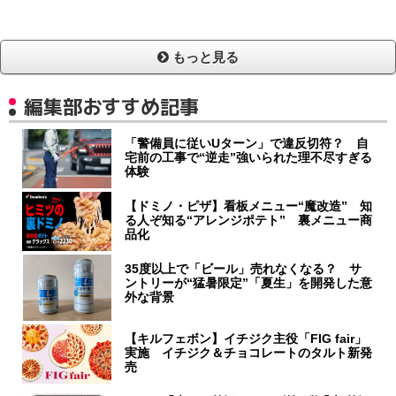
もっと見る
編集部おすすめ記事
「警備員に従いUターン」で違反切符？ 自
宅前の工事で“逆走”強いられた理不尽すぎる
体験
【ドミノ・ピザ】看板メニュー“魔改造” 知
る人ぞ知る“アレンジポテト” 裏メニュー商
品化
35度以上で「ビール」売れなくなる？ サ
ントリーが“猛暑限定”「夏生」を開発した意
外な背景
【キルフェボン】イチジク主役「FIG fair」
実施 イチジク＆チョコレートのタルト新発
売