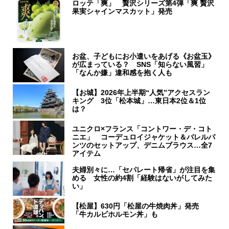
ロッテ「爽」 贅沢シリーズ第4弾「爽 贅沢
果実シャインマスカット」発売
お盆、子どもにお小遣いをあげる《お盆玉》
が広まっている？ SNS「知らない風習」
「なんか嫌」違和感を抱く人も
【お城】2026年上半期“人気”アクセスラン
キング 3位「松本城」…東日本2位＆1位
は？
ユニクロ×フランス「コントワー・デ・コト
ニエ」 コーデュロイジャケット＆バレルパ
ンツのセットアップ、デニムブラウス…全7
アイテム
夫婦別々に…「セパレート帰省」が注目を集
める 女性の約4割「経験はないがしてみた
い」
【松屋】630円「松屋の牛焼肉丼」発売
「牛カルビホルモン丼」も