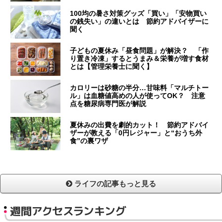
100均の暑さ対策グッズ「買い」「安物買い
の銭失い」の違いとは 節約アドバイザーに
聞く
子どもの夏休み「昼食問題」が解決？ 「作
り置き冷凍」するとうまみ＆栄養が増す食材
とは【管理栄養士に聞く】
カロリーは砂糖の半分…甘味料「マルチトー
ル」は血糖値高めの人が使ってOK？ 注意
点を糖尿病専門医が解説
夏休みの出費を劇的カット！ 節約アドバイ
ザーが教える「0円レジャー」と“おうち外
食”の裏ワザ
ライフの記事もっと見る
週間アクセスランキング