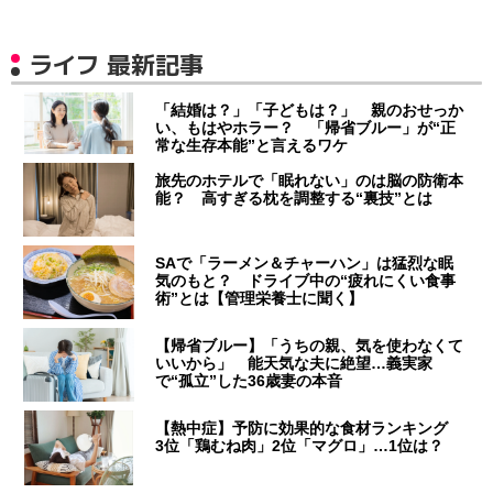
ライフ 最新記事
「結婚は？」「子どもは？」 親のおせっか
い、もはやホラー？ 「帰省ブルー」が“正
常な生存本能”と言えるワケ
旅先のホテルで「眠れない」のは脳の防衛本
能？ 高すぎる枕を調整する“裏技”とは
SAで「ラーメン＆チャーハン」は猛烈な眠
気のもと？ ドライブ中の“疲れにくい食事
術”とは【管理栄養士に聞く】
【帰省ブルー】「うちの親、気を使わなくて
いいから」 能天気な夫に絶望…義実家
で“孤立”した36歳妻の本音
【熱中症】予防に効果的な食材ランキング
3位「鶏むね肉」2位「マグロ」…1位は？