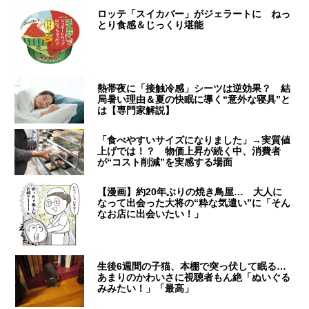
ロッテ「スイカバー」がジェラートに ねっ
とり食感＆じっくり堪能
熱帯夜に「接触冷感」シーツは逆効果？ 結
局暑い理由＆夏の快眠に導く“意外な寝具”と
は【専門家解説】
「食べやすいサイズになりました」→実質値
上げでは！？ 物価上昇が続く中、消費者
が“コスト削減”を実感する場面
【漫画】約20年ぶりの焼き鳥屋… 大人に
なって出会った大将の“粋な気遣い”に「そん
なお店に出会いたい！」
生後6週間の子猫、本棚で突っ伏して眠る…
あまりのかわいさに視聴者もん絶「ぬいぐる
みみたい！」「最高」