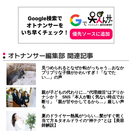
オトナンサー編集部 関連記事
見つめられるとなぜか転がっちゃう…おなか
プリプリな子猫がかわいすぎ！「なでた
い…」の声
親が子どもの代わりに…“代理婚活”はアリか
ナシか？ SNS「本人が動く気ない時点でお
断り」「親が甘やかしてるから…」厳しい声
も
夏のドライヤー熱風がつらい…髪がすぐ乾く
当て方＆タオルドライの“神テク”とは【美容
師解説】