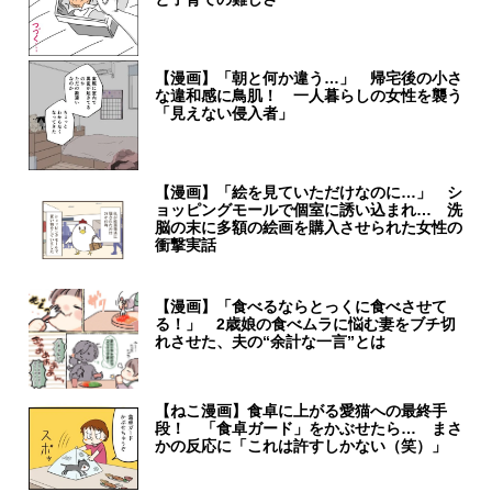
【漫画】「朝と何か違う…」 帰宅後の小さ
な違和感に鳥肌！ 一人暮らしの女性を襲う
「見えない侵入者」
【漫画】「絵を見ていただけなのに…」 シ
ョッピングモールで個室に誘い込まれ… 洗
脳の末に多額の絵画を購入させられた女性の
衝撃実話
【漫画】「食べるならとっくに食べさせて
る！」 2歳娘の食べムラに悩む妻をブチ切
れさせた、夫の“余計な一言”とは
【ねこ漫画】食卓に上がる愛猫への最終手
段！ 「食卓ガード」をかぶせたら… まさ
かの反応に「これは許すしかない（笑）」