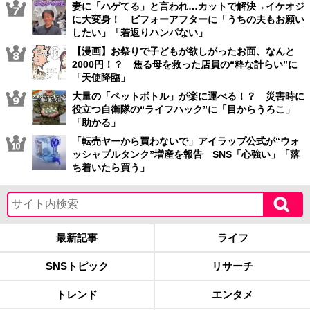
妻に「ハゲてる」と言われ…カットで解決→イケオジ
に大変身！ ビフォーアフターに「うちの夫もお願い
したい」「若返りハンパない」
【漫画】お祭りで子どもが欲しがったお面、なんと
2000円！？ 焦る母を救った店員の“粋な計らい”に
「天使降臨」
大量の「ペットボトル」が楽に運べる！？ 災害時に
役立つ自衛隊の“ライフハック”に「目からうろこ」
「助かる」
「転売ヤーから買わないで」アイラップ公式が“ウォ
ッシャブルタンク”増産を報告 SNS「心強い」「落
ち着いたら買う」
最新記事
ライフ
SNSトピック
リサーチ
トレンド
エンタメ