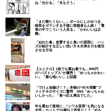
ね「分かる」「夫もそう」
「まだ寝たくない…」ポールにしがみつき、
眠気をガマンする子猫に視聴者もん絶！「電
車の中でこういう人見る」「かわいいは正
義」
「ぬれた傘」放置すると臭いの原因に ハン
ズが紹介する正しい洗い方＆水弾き力を復活
させる方法
【ユニクロ】1枚でも重ね着でも…990円
の“バズトップス”が優秀！「めっちゃかわい
い」「着心地いい」と話題
「でけぇ油揚げ！？」本物の“45％増量”フ
ァミチキのサイズに驚愕 SNS「めっちゃお
いしかった」「食べ応え満点でした」
年を重ねて貧相に…“シワ＆面長”も気になる
女性→カットで10歳以上若返り！？「めち