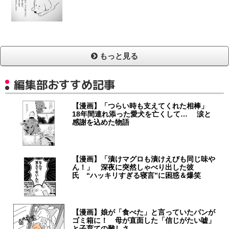
もっと見る
編集部おすすめ記事
【漫画】「つらい時も支えてくれた相棒」
18年間連れ添った愛犬を亡くして… 涙と
感謝を込めた物語
【漫画】「漬けマグロも漬けえびも同じ味や
ん！」 深夜に突然しゃべり出した彼
氏 “ハッキリすぎる寝言”に困惑＆爆笑
【漫画】娘が「食べた」と言っていたパンが
ゴミ箱に！ 母が直面した「信じがたい嘘」
と子育ての難しさ