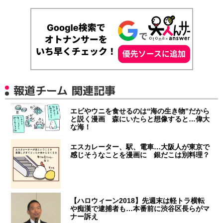
報道チーム 関連記事
エビやウニを食せるのは“海の生き物”だから
と説く漫画 森にいたらと想像すると…偉大
な海！
エスカレーター、駅、電車…大阪人が東京で
感じそうなことを漫画に 銀だこは別料理？
【ハロウィーン2018】先週末は軽トラ横転
や痴漢で逮捕者も…本番前に渋谷区長らがマ
ナー訴え