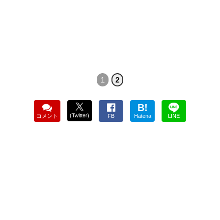
1
2
B!
(Twitter)
コメント
FB
Hatena
LINE