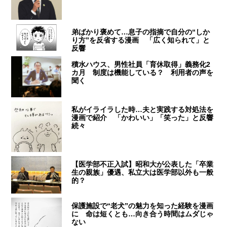
弟ばかり褒めて…息子の指摘で自分の“しか
り方”を反省する漫画 「広く知られて」と
反響
積水ハウス、男性社員「育休取得」義務化2
カ月 制度は機能している？ 利用者の声を
聞く
私がイライラした時…夫と実践する対処法を
漫画で紹介 「かわいい」「笑った」と反響
続々
【医学部不正入試】昭和大が公表した「卒業
生の親族」優遇、私立大は医学部以外も一般
的？
保護施設で“老犬”の魅力を知った経験を漫画
に 命は短くとも…向き合う時間はムダじゃ
ない