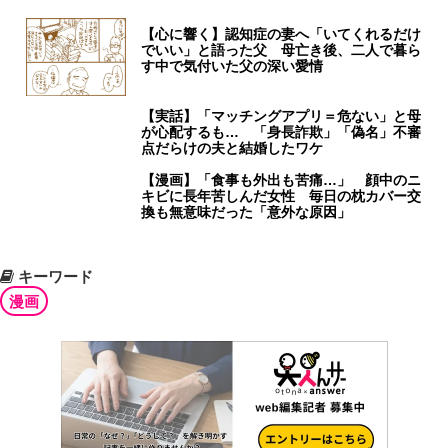
【心に響く】認知症の妻へ「いてくれるだけ
でいい」と語った父 母亡き後、二人で暮ら
す中で気付いた父の深い愛情
【実話】「マッチングアプリ＝危ない」と母
が心配するも… 「身長詐欺」「偽名」不審
点だらけの夫と結婚したワケ
【漫画】「食事も外出も苦痛…」 顔中のニ
キビに長年苦しんだ女性 毎日の枕カバー交
換も無意味だった「意外な原因」
キーワード
漫画