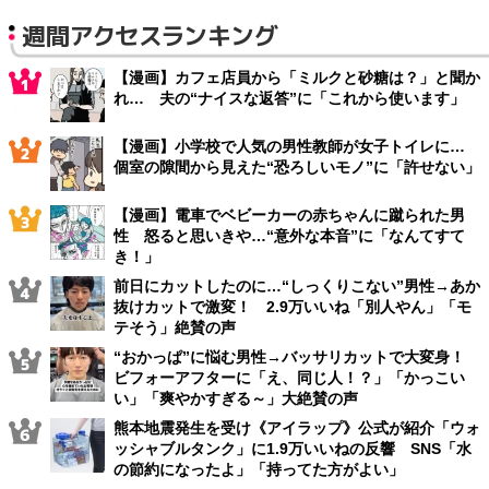
週間アクセスランキング
【漫画】カフェ店員から「ミルクと砂糖は？」と聞か
れ… 夫の“ナイスな返答”に「これから使います」
【漫画】小学校で人気の男性教師が女子トイレに…
個室の隙間から見えた“恐ろしいモノ”に「許せない」
【漫画】電車でベビーカーの赤ちゃんに蹴られた男
性 怒ると思いきや…“意外な本音”に「なんてすて
き！」
前日にカットしたのに…“しっくりこない”男性→あか
抜けカットで激変！ 2.9万いいね「別人やん」「モ
テそう」絶賛の声
“おかっぱ”に悩む男性→バッサリカットで大変身！
ビフォーアフターに「え、同じ人！？」「かっこい
い」「爽やかすぎる～」大絶賛の声
熊本地震発生を受け《アイラップ》公式が紹介「ウォ
ッシャブルタンク」に1.9万いいねの反響 SNS「水
の節約になったよ」「持ってた方がよい」