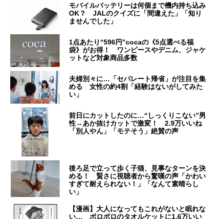
モバイルバッテリーは何個まで機内持ち込み
OK？ JALのクイズに「間違えた」「知り
ませんでした」
1点あたり“596円”cocaの《5点選べる福
袋》がお得！ ワンピースやデニム、ジャケ
ットなど対象商品多数
夫婦別々に…「セパレート帰省」が注目を集
める 女性の約4割「経験はないがしてみた
い」
前日にカットしたのに…“しっくりこない”男
性→あか抜けカットで激変！ 2.9万いいね
「別人やん」「モテそう」絶賛の声
後ろ足で立って歩く子猫、見事なターンを決
める！ 賢さに視聴者から驚嘆の声「かわい
すぎて耐えられない！」「なんて素晴らし
い」
【漫画】大人になってもこれがないと眠れな
い… ボロボロのタオルケットに1.6万いい