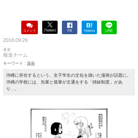
B!
(Twitter)
コメント
FB
Hatena
LINE
2018.09.26
著者 :
報道チーム
キーワード :
漫画
沖縄に存在するという、女子学生の文化を描いた漫画が話題に。
沖縄の学校には、先輩と後輩が文通をする「姉妹制度」があ
り…。