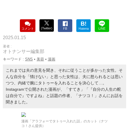
B!
(Twitter)
コメント
FB
Hatena
LINE
2025.01.15
著者 :
オトナンサー編集部
キーワード :
SNS
•
美容
•
漫画
これまでは夫の意見を聞き、それに従うことが多かった女性。そ
んな自分を「情けない」と思った女性は、夫に怒られるとは思い
つつ、内緒で腕にタトゥーを入れることを決心して…。
Instagramで公開された漫画が、「すてき」「『自分の人生の舵
は自分で』ですよね」と話題の作者、「ナツコ！」さんにお話を
聞きました。
漫画「アラフォーでタトゥー入れた話」のカット（ナツ
コ！さん提供）