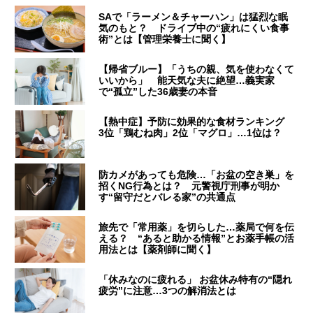
SAで「ラーメン＆チャーハン」は猛烈な眠
気のもと？ ドライブ中の“疲れにくい食事
術”とは【管理栄養士に聞く】
【帰省ブルー】「うちの親、気を使わなくて
いいから」 能天気な夫に絶望…義実家
で“孤立”した36歳妻の本音
【熱中症】予防に効果的な食材ランキング
3位「鶏むね肉」2位「マグロ」…1位は？
防カメがあっても危険…「お盆の空き巣」を
招くNG行為とは？ 元警視庁刑事が明か
す“留守だとバレる家”の共通点
旅先で「常用薬」を切らした…薬局で何を伝
える？ “あると助かる情報”とお薬手帳の活
用法とは【薬剤師に聞く】
「休みなのに疲れる」 お盆休み特有の“隠れ
疲労”に注意…3つの解消法とは