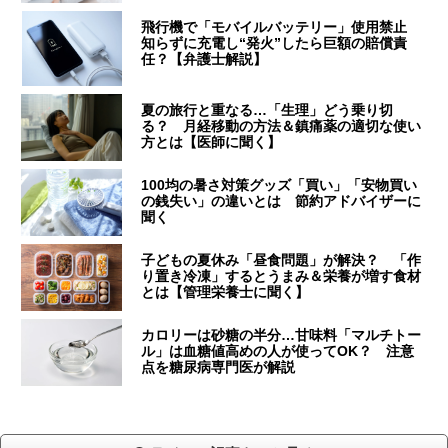
飛行機で「モバイルバッテリー」使用禁止
知らずに充電し“発火”したら巨額の賠償責
任？【弁護士解説】
夏の旅行と重なる…「生理」どう乗り切
る？ 月経移動の方法＆鎮痛薬の適切な使い
方とは【医師に聞く】
100均の暑さ対策グッズ「買い」「安物買い
の銭失い」の違いとは 節約アドバイザーに
聞く
子どもの夏休み「昼食問題」が解決？ 「作
り置き冷凍」するとうまみ＆栄養が増す食材
とは【管理栄養士に聞く】
カロリーは砂糖の半分…甘味料「マルチトー
ル」は血糖値高めの人が使ってOK？ 注意
点を糖尿病専門医が解説