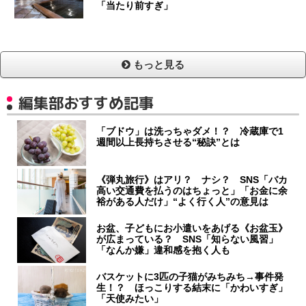
「当たり前すぎ」
もっと見る
編集部おすすめ記事
「ブドウ」は洗っちゃダメ！？ 冷蔵庫で1
週間以上長持ちさせる“秘訣”とは
《弾丸旅行》はアリ？ ナシ？ SNS「バカ
高い交通費を払うのはちょっと」「お金に余
裕がある人だけ」“よく行く人”の意見は
お盆、子どもにお小遣いをあげる《お盆玉》
が広まっている？ SNS「知らない風習」
「なんか嫌」違和感を抱く人も
バスケットに3匹の子猫がみちみち→事件発
生！？ ほっこりする結末に「かわいすぎ」
「天使みたい」