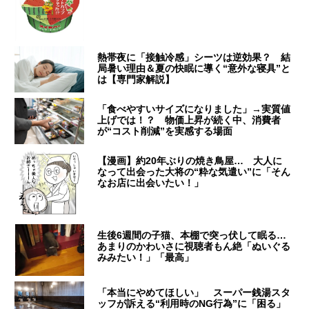
熱帯夜に「接触冷感」シーツは逆効果？ 結
局暑い理由＆夏の快眠に導く“意外な寝具”と
は【専門家解説】
「食べやすいサイズになりました」→実質値
上げでは！？ 物価上昇が続く中、消費者
が“コスト削減”を実感する場面
【漫画】約20年ぶりの焼き鳥屋… 大人に
なって出会った大将の“粋な気遣い”に「そん
なお店に出会いたい！」
生後6週間の子猫、本棚で突っ伏して眠る…
あまりのかわいさに視聴者もん絶「ぬいぐる
みみたい！」「最高」
「本当にやめてほしい」 スーパー銭湯スタ
ッフが訴える“利用時のNG行為”に「困る」