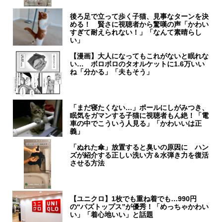
後ろ足で立って歩く子猫、見事なターンを決
める！ 賢さに視聴者から驚嘆の声「かわい
すぎて耐えられない！」「なんて素晴らし
い」
【漫画】大人になってもこれがないと眠れな
い… ボロボロのタオルケットに1.6万いい
ね「分かる」「夫もそう」
「まだ寝たくない…」ポールにしがみつき、
眠気をガマンする子猫に視聴者もん絶！「電
車の中でこういう人見る」「かわいいは正
義」
「ぬれた傘」放置すると臭いの原因に ハン
ズが紹介する正しい洗い方＆水弾き力を復活
させる方法
【ユニクロ】1枚でも重ね着でも…990円
の“バズトップス”が優秀！「めっちゃかわい
い」「着心地いい」と話題