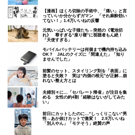
【漫画】ほくろ切除の手術中、「痛い」と言
っていいか分からずガマン 「それ麻酔効い
てない！」1.4万いいねの反響
元気いっぱいな子猫たち→突然の《電池切
れ》 尊すぎる“座り寝”に視聴者もん絶！
「天使すぎる」
モバイルバッテリーは何個まで機内持ち込み
OK？ JALのクイズに「間違えた」「知り
ませんでした」
前髪のセット、スタイリング剤を「表面」に
塗ると失敗？ 実は“内側の根元”が正解…崩
れない整え方とは
夫婦別々に…「セパレート帰省」が注目を集
める 女性の約4割「経験はないがしてみた
い」
前日にカットしたのに…“しっくりこない”男
性→あか抜けカットで激変！ 2.9万いいね
「別人やん」「モテそう」絶賛の声