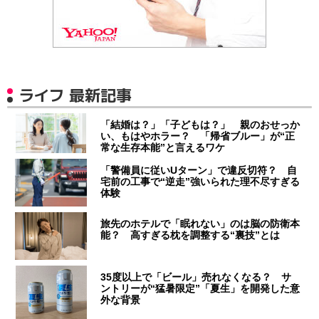
ライフ 最新記事
「結婚は？」「子どもは？」 親のおせっか
い、もはやホラー？ 「帰省ブルー」が“正
常な生存本能”と言えるワケ
「警備員に従いUターン」で違反切符？ 自
宅前の工事で“逆走”強いられた理不尽すぎる
体験
旅先のホテルで「眠れない」のは脳の防衛本
能？ 高すぎる枕を調整する“裏技”とは
35度以上で「ビール」売れなくなる？ サ
ントリーが“猛暑限定”「夏生」を開発した意
外な背景