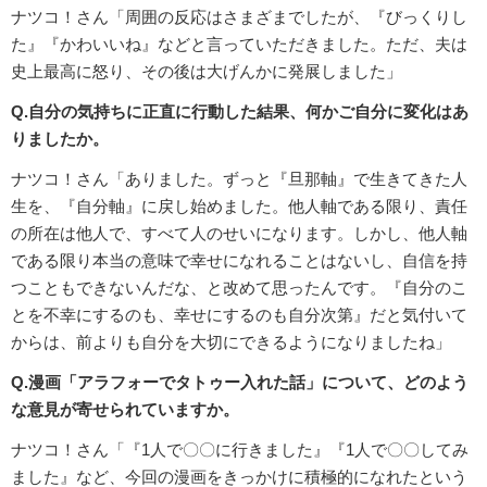
ナツコ！さん「周囲の反応はさまざまでしたが、『びっくりし
た』『かわいいね』などと言っていただきました。ただ、夫は
史上最高に怒り、その後は大げんかに発展しました」
Q.自分の気持ちに正直に行動した結果、何かご自分に変化はあ
りましたか。
ナツコ！さん「ありました。ずっと『旦那軸』で生きてきた人
生を、『自分軸』に戻し始めました。他人軸である限り、責任
の所在は他人で、すべて人のせいになります。しかし、他人軸
である限り本当の意味で幸せになれることはないし、自信を持
つこともできないんだな、と改めて思ったんです。『自分のこ
とを不幸にするのも、幸せにするのも自分次第』だと気付いて
からは、前よりも自分を大切にできるようになりましたね」
Q.漫画「アラフォーでタトゥー入れた話」について、どのよう
な意見が寄せられていますか。
ナツコ！さん「『1人で〇〇に行きました』『1人で〇〇してみ
ました』など、今回の漫画をきっかけに積極的になれたという