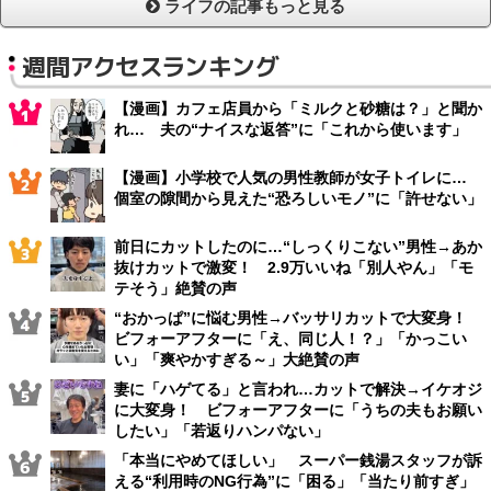
ライフの記事もっと見る
週間アクセスランキング
【漫画】カフェ店員から「ミルクと砂糖は？」と聞か
れ… 夫の“ナイスな返答”に「これから使います」
【漫画】小学校で人気の男性教師が女子トイレに…
個室の隙間から見えた“恐ろしいモノ”に「許せない」
前日にカットしたのに…“しっくりこない”男性→あか
抜けカットで激変！ 2.9万いいね「別人やん」「モ
テそう」絶賛の声
“おかっぱ”に悩む男性→バッサリカットで大変身！
ビフォーアフターに「え、同じ人！？」「かっこい
い」「爽やかすぎる～」大絶賛の声
妻に「ハゲてる」と言われ…カットで解決→イケオジ
に大変身！ ビフォーアフターに「うちの夫もお願い
したい」「若返りハンパない」
「本当にやめてほしい」 スーパー銭湯スタッフが訴
える“利用時のNG行為”に「困る」「当たり前すぎ」