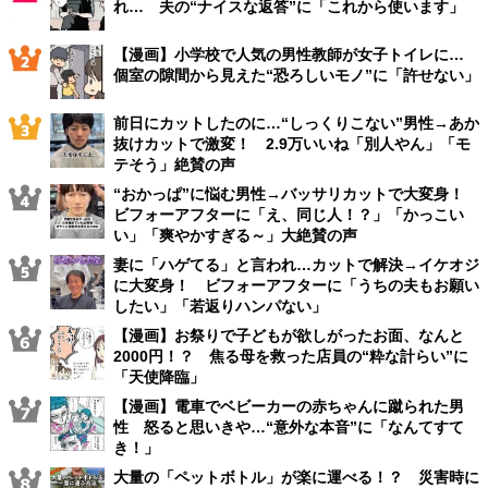
れ… 夫の“ナイスな返答”に「これから使います」
【漫画】小学校で人気の男性教師が女子トイレに…
個室の隙間から見えた“恐ろしいモノ”に「許せない」
前日にカットしたのに…“しっくりこない”男性→あか
抜けカットで激変！ 2.9万いいね「別人やん」「モ
テそう」絶賛の声
“おかっぱ”に悩む男性→バッサリカットで大変身！
ビフォーアフターに「え、同じ人！？」「かっこい
い」「爽やかすぎる～」大絶賛の声
妻に「ハゲてる」と言われ…カットで解決→イケオジ
に大変身！ ビフォーアフターに「うちの夫もお願い
したい」「若返りハンパない」
【漫画】お祭りで子どもが欲しがったお面、なんと
2000円！？ 焦る母を救った店員の“粋な計らい”に
「天使降臨」
【漫画】電車でベビーカーの赤ちゃんに蹴られた男
性 怒ると思いきや…“意外な本音”に「なんてすて
き！」
大量の「ペットボトル」が楽に運べる！？ 災害時に