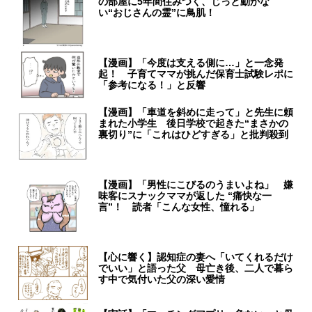
の部屋に5年間住みつく、じっと動かな
い“おじさんの霊”に鳥肌！
【漫画】「今度は支える側に…」と一念発
起！ 子育てママが挑んだ保育士試験レポに
「参考になる！」と反響
【漫画】「車道を斜めに走って」と先生に頼
まれた小学生 後日学校で起きた“まさかの
裏切り”に「これはひどすぎる」と批判殺到
【漫画】「男性にこびるのうまいよね」 嫌
味客にスナックママが返した “痛快な一
言”！ 読者「こんな女性、憧れる」
【心に響く】認知症の妻へ「いてくれるだけ
でいい」と語った父 母亡き後、二人で暮ら
す中で気付いた父の深い愛情