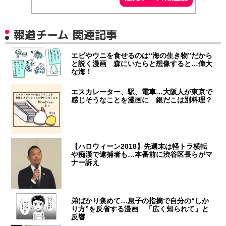
報道チーム 関連記事
エビやウニを食せるのは“海の生き物”だから
と説く漫画 森にいたらと想像すると…偉大
な海！
エスカレーター、駅、電車…大阪人が東京で
感じそうなことを漫画に 銀だこは別料理？
【ハロウィーン2018】先週末は軽トラ横転
や痴漢で逮捕者も…本番前に渋谷区長らがマ
ナー訴え
弟ばかり褒めて…息子の指摘で自分の“しか
り方”を反省する漫画 「広く知られて」と
反響