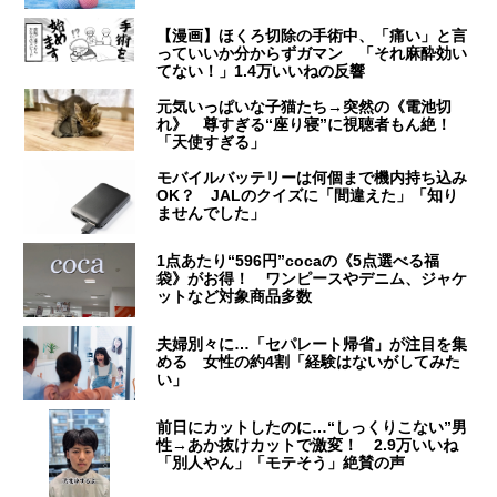
【漫画】ほくろ切除の手術中、「痛い」と言
っていいか分からずガマン 「それ麻酔効い
てない！」1.4万いいねの反響
元気いっぱいな子猫たち→突然の《電池切
れ》 尊すぎる“座り寝”に視聴者もん絶！
「天使すぎる」
モバイルバッテリーは何個まで機内持ち込み
OK？ JALのクイズに「間違えた」「知り
ませんでした」
1点あたり“596円”cocaの《5点選べる福
袋》がお得！ ワンピースやデニム、ジャケ
ットなど対象商品多数
夫婦別々に…「セパレート帰省」が注目を集
める 女性の約4割「経験はないがしてみた
い」
前日にカットしたのに…“しっくりこない”男
性→あか抜けカットで激変！ 2.9万いいね
「別人やん」「モテそう」絶賛の声