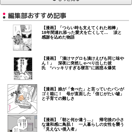
編集部おすすめ記事
【漫画】「つらい時も支えてくれた相棒」
18年間連れ添った愛犬を亡くして… 涙と
感謝を込めた物語
【漫画】「漬けマグロも漬けえびも同じ味や
ん！」 深夜に突然しゃべり出した彼
氏 “ハッキリすぎる寝言”に困惑＆爆笑
【漫画】娘が「食べた」と言っていたパンが
ゴミ箱に！ 母が直面した「信じがたい嘘」
と子育ての難しさ
【漫画】「朝と何か違う…」 帰宅後の小さ
な違和感に鳥肌！ 一人暮らしの女性を襲う
「見えない侵入者」