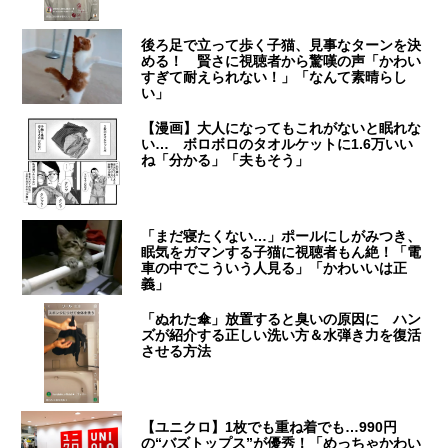
後ろ足で立って歩く子猫、見事なターンを決
める！ 賢さに視聴者から驚嘆の声「かわい
すぎて耐えられない！」「なんて素晴らし
い」
【漫画】大人になってもこれがないと眠れな
い… ボロボロのタオルケットに1.6万いい
ね「分かる」「夫もそう」
「まだ寝たくない…」ポールにしがみつき、
眠気をガマンする子猫に視聴者もん絶！「電
車の中でこういう人見る」「かわいいは正
義」
「ぬれた傘」放置すると臭いの原因に ハン
ズが紹介する正しい洗い方＆水弾き力を復活
させる方法
【ユニクロ】1枚でも重ね着でも…990円
の“バズトップス”が優秀！「めっちゃかわい