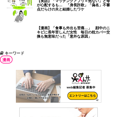
【実話】「マッチングアプリ＝危ない」と母
が心配するも… 「身長詐欺」「偽名」不審
点だらけの夫と結婚したワケ
【漫画】「食事も外出も苦痛…」 顔中のニ
キビに長年苦しんだ女性 毎日の枕カバー交
換も無意味だった「意外な原因」
キーワード
漫画