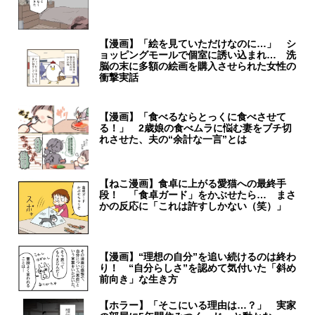
【漫画】「絵を見ていただけなのに…」 シ
ョッピングモールで個室に誘い込まれ… 洗
脳の末に多額の絵画を購入させられた女性の
衝撃実話
【漫画】「食べるならとっくに食べさせて
る！」 2歳娘の食べムラに悩む妻をブチ切
れさせた、夫の“余計な一言”とは
【ねこ漫画】食卓に上がる愛猫への最終手
段！ 「食卓ガード」をかぶせたら… まさ
かの反応に「これは許すしかない（笑）」
【漫画】“理想の自分”を追い続けるのは終わ
り！ “自分らしさ”を認めて気付いた「斜め
前向き」な生き方
【ホラー】「そこにいる理由は…？」 実家