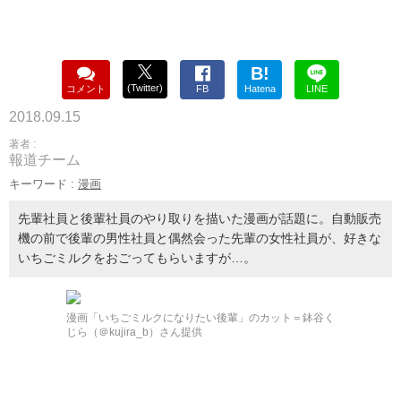
B!
(Twitter)
コメント
FB
Hatena
LINE
2018.09.15
著者 :
報道チーム
キーワード :
漫画
先輩社員と後輩社員のやり取りを描いた漫画が話題に。自動販売
機の前で後輩の男性社員と偶然会った先輩の女性社員が、好きな
いちごミルクをおごってもらいますが…。
漫画「いちごミルクになりたい後輩」のカット＝鉢谷く
じら（＠kujira_b）さん提供