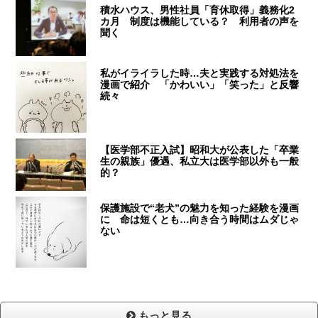
積水ハウス、男性社員「育休取得」義務化2
カ月 制度は機能している？ 利用者の声を
聞く
私がイライラした時…夫と実践する対処法を
漫画で紹介 「かわいい」「笑った」と反響
続々
【医学部不正入試】昭和大が公表した「卒業
生の親族」優遇、私立大は医学部以外も一般
的？
保護施設で“老犬”の魅力を知った経験を漫画
に 命は短くとも…向き合う時間はムダじゃ
ない
もっと見る