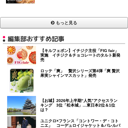
もっと見る
編集部おすすめ記事
【キルフェボン】イチジク主役「FIG fair」
実施 イチジク＆チョコレートのタルト新発
売
ロッテ「爽」 贅沢シリーズ第4弾「爽 贅沢
果実シャインマスカット」発売
【お城】2026年上半期“人気”アクセスラン
キング 3位「松本城」…東日本2位＆1位
は？
ユニクロ×フランス「コントワー・デ・コト
ニエ」 コーデュロイジャケット＆バレルパ