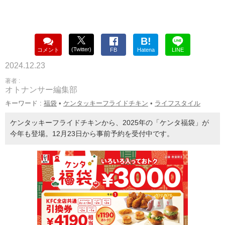
B!
(Twitter)
コメント
FB
Hatena
LINE
2024.12.23
著者 :
オトナンサー編集部
キーワード :
福袋
•
ケンタッキーフライドチキン
•
ライフスタイル
ケンタッキーフライドチキンから、2025年の「ケンタ福袋」が
今年も登場。12月23日から事前予約を受付中です。