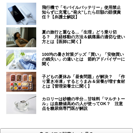
飛行機で「モバイルバッテリー」使用禁止
知らずに充電し“発火”したら巨額の賠償責
任？【弁護士解説】
夏の旅行と重なる…「生理」どう乗り切
る？ 月経移動の方法＆鎮痛薬の適切な使い
方とは【医師に聞く】
100均の暑さ対策グッズ「買い」「安物買い
の銭失い」の違いとは 節約アドバイザーに
聞く
子どもの夏休み「昼食問題」が解決？ 「作
り置き冷凍」するとうまみ＆栄養が増す食材
とは【管理栄養士に聞く】
カロリーは砂糖の半分…甘味料「マルチトー
ル」は血糖値高めの人が使ってOK？ 注意
点を糖尿病専門医が解説