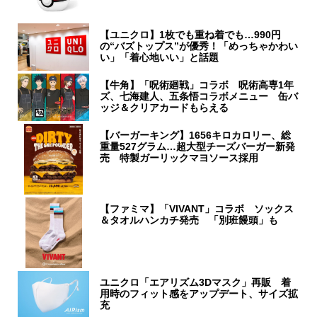
【ユニクロ】1枚でも重ね着でも…990円
の“バズトップス”が優秀！「めっちゃかわい
い」「着心地いい」と話題
【牛角】「呪術廻戦」コラボ 呪術高専1年
ズ、七海建人、五条悟コラボメニュー 缶バ
ッジ＆クリアカードもらえる
【バーガーキング】1656キロカロリー、総
重量527グラム…超大型チーズバーガー新発
売 特製ガーリックマヨソース採用
【ファミマ】「VIVANT」コラボ ソックス
＆タオルハンカチ発売 「別班饅頭」も
ユニクロ「エアリズム3Dマスク」再販 着
用時のフィット感をアップデート、サイズ拡
充