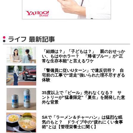
ライフ 最新記事
「結婚は？」「子どもは？」 親のおせっか
い、もはやホラー？ 「帰省ブルー」が“正
常な生存本能”と言えるワケ
「警備員に従いUターン」で違反切符？ 自
宅前の工事で“逆走”強いられた理不尽すぎる
体験
35度以上で「ビール」売れなくなる？ サ
ントリーが“猛暑限定”「夏生」を開発した意
外な背景
SAで「ラーメン＆チャーハン」は猛烈な眠
気のもと？ ドライブ中の“疲れにくい食事
術”とは【管理栄養士に聞く】