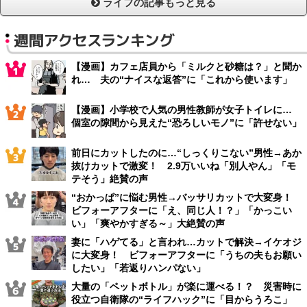
ライフの記事もっと見る
週間アクセスランキング
【漫画】カフェ店員から「ミルクと砂糖は？」と聞か
れ… 夫の“ナイスな返答”に「これから使います」
【漫画】小学校で人気の男性教師が女子トイレに…
個室の隙間から見えた“恐ろしいモノ”に「許せない」
前日にカットしたのに…“しっくりこない”男性→あか
抜けカットで激変！ 2.9万いいね「別人やん」「モ
テそう」絶賛の声
“おかっぱ”に悩む男性→バッサリカットで大変身！
ビフォーアフターに「え、同じ人！？」「かっこい
い」「爽やかすぎる～」大絶賛の声
妻に「ハゲてる」と言われ…カットで解決→イケオジ
に大変身！ ビフォーアフターに「うちの夫もお願い
したい」「若返りハンパない」
大量の「ペットボトル」が楽に運べる！？ 災害時に
役立つ自衛隊の“ライフハック”に「目からうろこ」