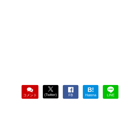
B!
(Twitter)
コメント
FB
Hatena
LINE