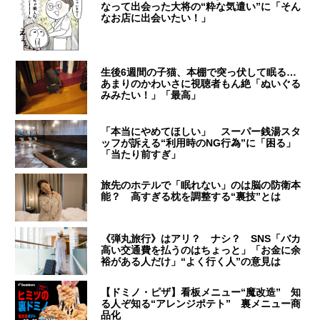
なって出会った大将の“粋な気遣い”に「そん
なお店に出会いたい！」
生後6週間の子猫、本棚で突っ伏して眠る…
あまりのかわいさに視聴者もん絶「ぬいぐる
みみたい！」「最高」
「本当にやめてほしい」 スーパー銭湯スタ
ッフが訴える“利用時のNG行為”に「困る」
「当たり前すぎ」
旅先のホテルで「眠れない」のは脳の防衛本
能？ 高すぎる枕を調整する“裏技”とは
《弾丸旅行》はアリ？ ナシ？ SNS「バカ
高い交通費を払うのはちょっと」「お金に余
裕がある人だけ」“よく行く人”の意見は
【ドミノ・ピザ】看板メニュー“魔改造” 知
る人ぞ知る“アレンジポテト” 裏メニュー商
品化