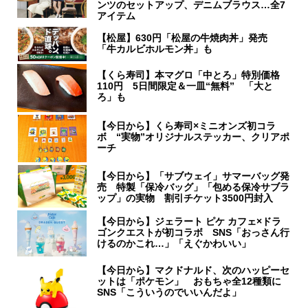
ンツのセットアップ、デニムブラウス…全7
アイテム
【松屋】630円「松屋の牛焼肉丼」発売
「牛カルビホルモン丼」も
【くら寿司】本マグロ「中とろ」特別価格
110円 5日間限定＆一皿“無料” 「大と
ろ」も
【今日から】くら寿司×ミニオンズ初コラ
ボ “実物”オリジナルステッカー、クリアポ
ーチ
【今日から】「サブウェイ」サマーバッグ発
売 特製「保冷バッグ」「包める保冷サブラ
ップ」の実物 割引チケット3500円封入
【今日から】ジェラート ピケ カフェ×ドラ
ゴンクエストが初コラボ SNS「おっさん行
けるのかこれ…」「えぐかわいい」
【今日から】マクドナルド、次のハッピーセ
ットは「ポケモン」 おもちゃ全12種類に
SNS「こういうのでいいんだよ」