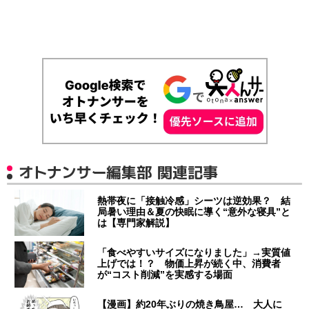
オトナンサー編集部 関連記事
熱帯夜に「接触冷感」シーツは逆効果？ 結
局暑い理由＆夏の快眠に導く“意外な寝具”と
は【専門家解説】
「食べやすいサイズになりました」→実質値
上げでは！？ 物価上昇が続く中、消費者
が“コスト削減”を実感する場面
【漫画】約20年ぶりの焼き鳥屋… 大人に