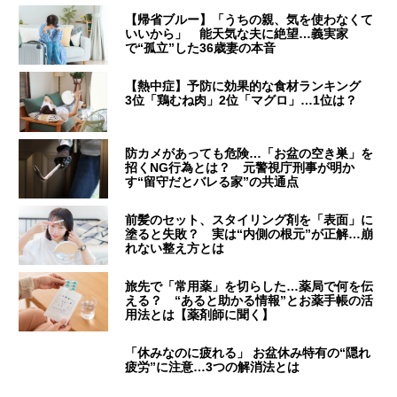
【帰省ブルー】「うちの親、気を使わなくて
いいから」 能天気な夫に絶望…義実家
で“孤立”した36歳妻の本音
【熱中症】予防に効果的な食材ランキング
3位「鶏むね肉」2位「マグロ」…1位は？
防カメがあっても危険…「お盆の空き巣」を
招くNG行為とは？ 元警視庁刑事が明か
す“留守だとバレる家”の共通点
前髪のセット、スタイリング剤を「表面」に
塗ると失敗？ 実は“内側の根元”が正解…崩
れない整え方とは
旅先で「常用薬」を切らした…薬局で何を伝
える？ “あると助かる情報”とお薬手帳の活
用法とは【薬剤師に聞く】
「休みなのに疲れる」 お盆休み特有の“隠れ
疲労”に注意…3つの解消法とは