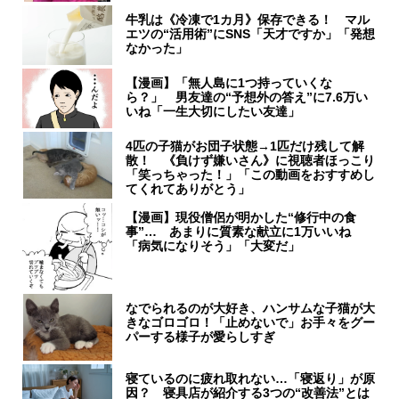
牛乳は《冷凍で1カ月》保存できる！ マル
エツの“活用術”にSNS「天才ですか」「発想
なかった」
【漫画】「無人島に1つ持っていくな
ら？」 男友達の“予想外の答え”に7.6万い
いね「一生大切にしたい友達」
4匹の子猫がお団子状態→1匹だけ残して解
散！ 《負けず嫌いさん》に視聴者ほっこり
「笑っちゃった！」「この動画をおすすめし
てくれてありがとう」
【漫画】現役僧侶が明かした“修行中の食
事”… あまりに質素な献立に1万いいね
「病気になりそう」「大変だ」
なでられるのが大好き、ハンサムな子猫が大
きなゴロゴロ！「止めないで」お手々をグー
パーする様子が愛らしすぎ
寝ているのに疲れ取れない…「寝返り」が原
因？ 寝具店が紹介する3つの“改善法”とは