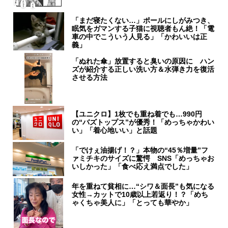
「まだ寝たくない…」ポールにしがみつき、
眠気をガマンする子猫に視聴者もん絶！「電
車の中でこういう人見る」「かわいいは正
義」
「ぬれた傘」放置すると臭いの原因に ハン
ズが紹介する正しい洗い方＆水弾き力を復活
させる方法
【ユニクロ】1枚でも重ね着でも…990円
の“バズトップス”が優秀！「めっちゃかわい
い」「着心地いい」と話題
「でけぇ油揚げ！？」本物の“45％増量”フ
ァミチキのサイズに驚愕 SNS「めっちゃお
いしかった」「食べ応え満点でした」
年を重ねて貧相に…“シワ＆面長”も気になる
女性→カットで10歳以上若返り！？「めち
ゃくちゃ美人に」「とっても華やか」