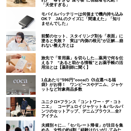
れ》 尊すぎる“座り寝”に視聴者もん絶！
「天使すぎる」
モバイルバッテリーは何個まで機内持ち込み
OK？ JALのクイズに「間違えた」「知り
ませんでした」
前髪のセット、スタイリング剤を「表面」に
塗ると失敗？ 実は“内側の根元”が正解…崩
れない整え方とは
旅先で「常用薬」を切らした…薬局で何を伝
える？ “あると助かる情報”とお薬手帳の活
用法とは【薬剤師に聞く】
1点あたり“596円”cocaの《5点選べる福
袋》がお得！ ワンピースやデニム、ジャケ
ットなど対象商品多数
ユニクロ×フランス「コントワー・デ・コト
ニエ」 コーデュロイジャケット＆バレルパ
ンツのセットアップ、デニムブラウス…全7
アイテム
夫婦別々に…「セパレート帰省」が注目を集
める 女性の約4割「経験はないがしてみた