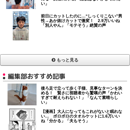
い」
前日にカットしたのに…“しっくりこない”男
性→あか抜けカットで激変！ 2.9万いいね
「別人やん」「モテそう」絶賛の声
もっと見る
編集部おすすめ記事
後ろ足で立って歩く子猫、見事なターンを決
める！ 賢さに視聴者から驚嘆の声「かわい
すぎて耐えられない！」「なんて素晴らし
い」
【漫画】大人になってもこれがないと眠れな
い… ボロボロのタオルケットに1.6万いい
ね「分かる」「夫もそう」