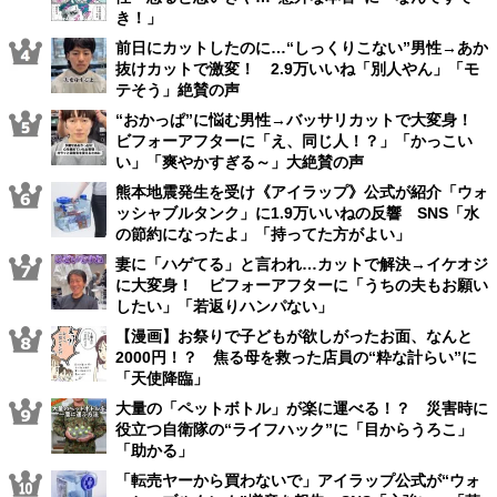
き！」
前日にカットしたのに…“しっくりこない”男性→あか
抜けカットで激変！ 2.9万いいね「別人やん」「モ
テそう」絶賛の声
“おかっぱ”に悩む男性→バッサリカットで大変身！
ビフォーアフターに「え、同じ人！？」「かっこい
い」「爽やかすぎる～」大絶賛の声
熊本地震発生を受け《アイラップ》公式が紹介「ウォ
ッシャブルタンク」に1.9万いいねの反響 SNS「水
の節約になったよ」「持ってた方がよい」
妻に「ハゲてる」と言われ…カットで解決→イケオジ
に大変身！ ビフォーアフターに「うちの夫もお願い
したい」「若返りハンパない」
【漫画】お祭りで子どもが欲しがったお面、なんと
2000円！？ 焦る母を救った店員の“粋な計らい”に
「天使降臨」
大量の「ペットボトル」が楽に運べる！？ 災害時に
役立つ自衛隊の“ライフハック”に「目からうろこ」
「助かる」
「転売ヤーから買わないで」アイラップ公式が“ウォ