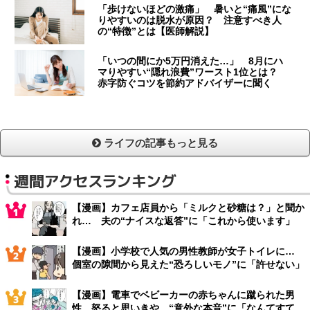
「歩けないほどの激痛」 暑いと“痛風”にな
りやすいのは脱水が原因？ 注意すべき人
の“特徴”とは【医師解説】
「いつの間にか5万円消えた…」 8月にハ
マりやすい“隠れ浪費”ワースト1位とは？
赤字防ぐコツを節約アドバイザーに聞く
ライフの記事もっと見る
週間アクセスランキング
【漫画】カフェ店員から「ミルクと砂糖は？」と聞か
れ… 夫の“ナイスな返答”に「これから使います」
【漫画】小学校で人気の男性教師が女子トイレに…
個室の隙間から見えた“恐ろしいモノ”に「許せない」
【漫画】電車でベビーカーの赤ちゃんに蹴られた男
性 怒ると思いきや…“意外な本音”に「なんてすて