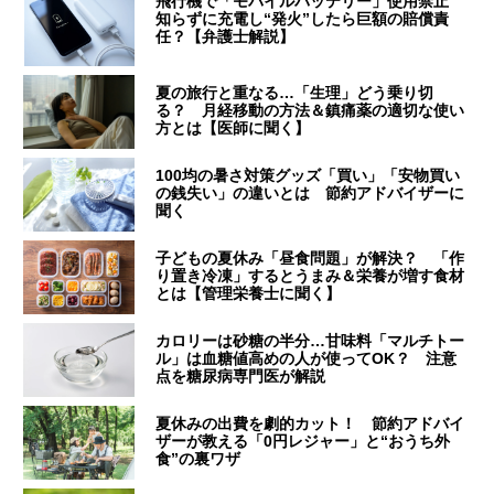
飛行機で「モバイルバッテリー」使用禁止
知らずに充電し“発火”したら巨額の賠償責
任？【弁護士解説】
夏の旅行と重なる…「生理」どう乗り切
る？ 月経移動の方法＆鎮痛薬の適切な使い
方とは【医師に聞く】
100均の暑さ対策グッズ「買い」「安物買い
の銭失い」の違いとは 節約アドバイザーに
聞く
子どもの夏休み「昼食問題」が解決？ 「作
り置き冷凍」するとうまみ＆栄養が増す食材
とは【管理栄養士に聞く】
カロリーは砂糖の半分…甘味料「マルチトー
ル」は血糖値高めの人が使ってOK？ 注意
点を糖尿病専門医が解説
夏休みの出費を劇的カット！ 節約アドバイ
ザーが教える「0円レジャー」と“おうち外
食”の裏ワザ