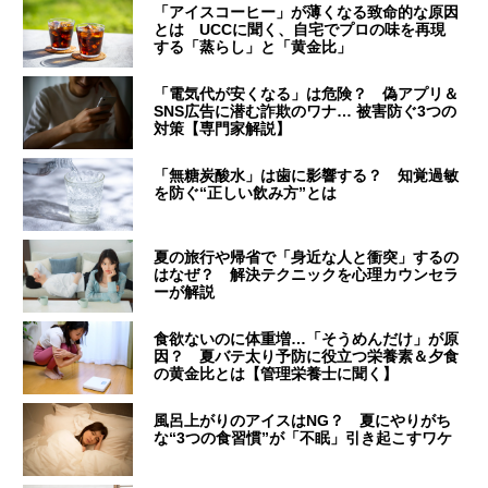
「アイスコーヒー」が薄くなる致命的な原因
とは UCCに聞く、自宅でプロの味を再現
する「蒸らし」と「黄金比」
「電気代が安くなる」は危険？ 偽アプリ＆
SNS広告に潜む詐欺のワナ… 被害防ぐ3つの
対策【専門家解説】
「無糖炭酸水」は歯に影響する？ 知覚過敏
を防ぐ“正しい飲み方”とは
夏の旅行や帰省で「身近な人と衝突」するの
はなぜ？ 解決テクニックを心理カウンセラ
ーが解説
食欲ないのに体重増…「そうめんだけ」が原
因？ 夏バテ太り予防に役立つ栄養素＆夕食
の黄金比とは【管理栄養士に聞く】
風呂上がりのアイスはNG？ 夏にやりがち
な“3つの食習慣”が「不眠」引き起こすワケ