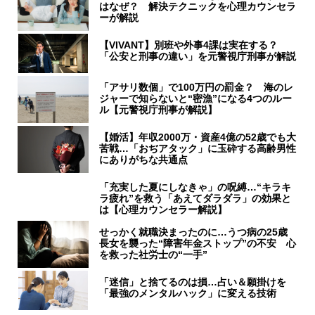
はなぜ？ 解決テクニックを心理カウンセラ
ーが解説
【VIVANT】別班や外事4課は実在する？
「公安と刑事の違い」を元警視庁刑事が解説
「アサリ数個」で100万円の罰金？ 海のレ
ジャーで知らないと“密漁”になる4つのルー
ル【元警視庁刑事が解説】
【婚活】年収2000万・資産4億の52歳でも大
苦戦…「おぢアタック」に玉砕する高齢男性
にありがちな共通点
「充実した夏にしなきゃ」の呪縛…“キラキ
ラ疲れ”を救う「あえてダラダラ」の効果と
は【心理カウンセラー解説】
せっかく就職決まったのに…うつ病の25歳
長女を襲った“障害年金ストップ”の不安 心
を救った社労士の“一手”
「迷信」と捨てるのは損…占い＆願掛けを
「最強のメンタルハック」に変える技術