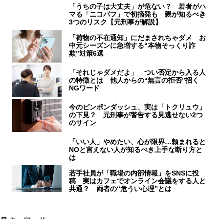
「うちの子は大丈夫」が危ない？ 若者がハ
マる「ニコパフ」で初摘発も 親が知るべき
3つのリスク【元刑事が解説】
「荷物の不在通知」にだまされちゃダメ お
中元シーズンに急増する“本物そっくり詐
欺”対策6選
「それじゃダメだよ」 つい否定から入る人
の特徴とは 他人からの“無言の拒否”招く
NGワード
今のピンポンダッシュ、実は「トクリュウ」
の下見？ 元刑事が警告する見逃せない2つ
のサイン
「いい人」やめたい、心が限界…頼まれると
NOと言えない人が知るべき上手な断り方と
は
若手社員が「職場の内部情報」をSNSに投
稿 実はカフェでオンライン会議をする人と
共通？ 両者の“危うい心理”とは