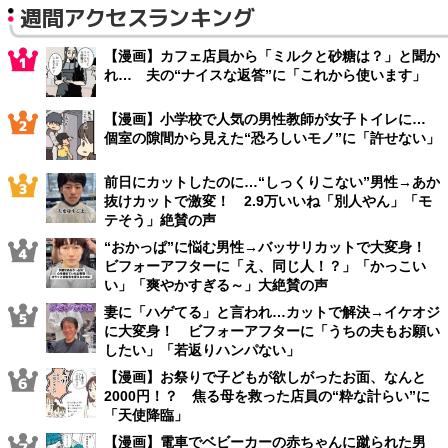
週間アクセスランキング
【漫画】カフェ店員から「ミルクと砂糖は？」と聞か
れ… 夫の“ナイスな返答”に「これから使います」
【漫画】小学校で人気の男性教師が女子トイレに…
個室の隙間から見えた“恐ろしいモノ”に「許せない」
前日にカットしたのに…“しっくりこない”男性→あか
抜けカットで激変！ 2.9万いいね「別人やん」「モ
テそう」絶賛の声
“おかっぱ”に悩む男性→バッサリカットで大変身！
ビフォーアフターに「え、同じ人！？」「かっこい
い」「爽やかすぎる～」大絶賛の声
妻に「ハゲてる」と言われ…カットで解決→イケオジ
に大変身！ ビフォーアフターに「うちの夫もお願い
したい」「若返りハンパない」
【漫画】お祭りで子どもが欲しがったお面、なんと
2000円！？ 焦る母を救った店員の“粋な計らい”に
「天使降臨」
【漫画】電車でベビーカーの赤ちゃんに蹴られた男