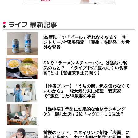
ライフ 最新記事
35度以上で「ビール」売れなくなる？ サ
ントリーが“猛暑限定”「夏生」を開発した意
外な背景
SAで「ラーメン＆チャーハン」は猛烈な眠
気のもと？ ドライブ中の“疲れにくい食事
術”とは【管理栄養士に聞く】
【帰省ブルー】「うちの親、気を使わなくて
いいから」 能天気な夫に絶望…義実家
で“孤立”した36歳妻の本音
【熱中症】予防に効果的な食材ランキング
3位「鶏むね肉」2位「マグロ」…1位は？
前髪のセット、スタイリング剤を「表面」に
塗ると失敗？ 実は“内側の根元”が正解…崩