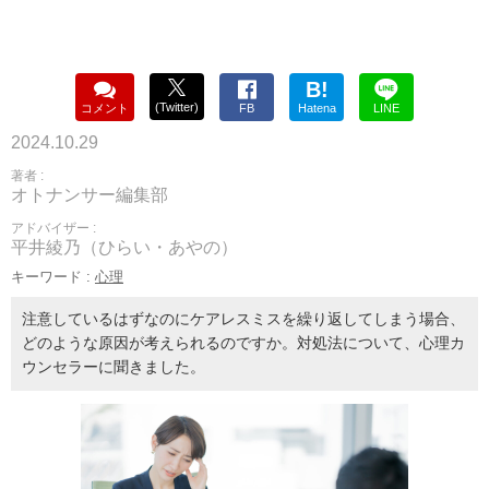
B!
(Twitter)
コメント
FB
Hatena
LINE
2024.10.29
著者 :
オトナンサー編集部
アドバイザー :
平井綾乃（ひらい・あやの）
キーワード :
心理
注意しているはずなのにケアレスミスを繰り返してしまう場合、
どのような原因が考えられるのですか。対処法について、心理カ
ウンセラーに聞きました。