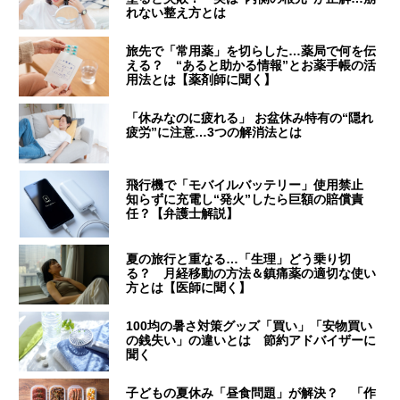
れない整え方とは
旅先で「常用薬」を切らした…薬局で何を伝
える？ “あると助かる情報”とお薬手帳の活
用法とは【薬剤師に聞く】
「休みなのに疲れる」 お盆休み特有の“隠れ
疲労”に注意…3つの解消法とは
飛行機で「モバイルバッテリー」使用禁止
知らずに充電し“発火”したら巨額の賠償責
任？【弁護士解説】
夏の旅行と重なる…「生理」どう乗り切
る？ 月経移動の方法＆鎮痛薬の適切な使い
方とは【医師に聞く】
100均の暑さ対策グッズ「買い」「安物買い
の銭失い」の違いとは 節約アドバイザーに
聞く
子どもの夏休み「昼食問題」が解決？ 「作