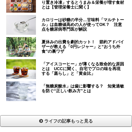
り置き冷凍」するとうまみ＆栄養が増す食材
とは【管理栄養士に聞く】
カロリーは砂糖の半分…甘味料「マルチトー
ル」は血糖値高めの人が使ってOK？ 注意
点を糖尿病専門医が解説
夏休みの出費を劇的カット！ 節約アドバイ
ザーが教える「0円レジャー」と“おうち外
食”の裏ワザ
「アイスコーヒー」が薄くなる致命的な原因
とは UCCに聞く、自宅でプロの味を再現
する「蒸らし」と「黄金比」
「無糖炭酸水」は歯に影響する？ 知覚過敏
を防ぐ“正しい飲み方”とは
ライフの記事もっと見る