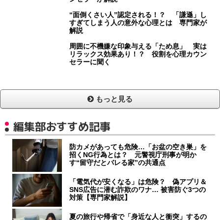
“面倒くさい人”認定される！？ 「謙遜」し
すぎてしまう人の意外な心理とは 専門家が
解説
周囲に不機嫌な印象与える「ため息」 実は
リラックス効果あり！？ 役割を心理カウン
セラーに聞く
もっと見る
編集部おすすめ記事
防カメがあっても危険…「お盆の空き巣」を
招くNG行為とは？ 元警視庁刑事が明か
す“留守だとバレる家”の共通点
「電気代が安くなる」は危険？ 偽アプリ＆
SNS広告に潜む詐欺のワナ… 被害防ぐ3つの
対策【専門家解説】
夏の旅行や帰省で「身近な人と衝突」するの