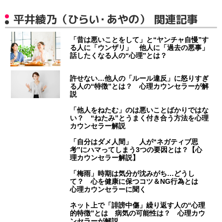
平井綾乃（ひらい・あやの） 関連記事
「昔は悪いことをして」と“ヤンチャ自慢”す
る人に「ウンザリ」 他人に「過去の悪事」
話したくなる人の“心理”とは？
許せない…他人の「ルール違反」に怒りすぎ
る人の“特徴”とは？ 心理カウンセラーが解
説
「他人をねたむ」のは悪いことばかりではな
い？ “ねたみ”とうまく付き合う方法を心理
カウンセラー解説
「自分はダメ人間」 人が“ネガティブ思
考”にハマってしまう3つの要因とは？【心
理カウンセラー解説】
「梅雨」時期は気分が沈みがち…どうし
て？ 心を健康に保つコツ＆NG行為とは
心理カウンセラーに聞く
ネット上で「誹謗中傷」繰り返す人の“心理
的特徴”とは 病気の可能性は？ 心理カウ
ンセラーが解説