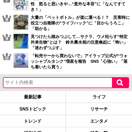
性 怒ると思いきや…“意外な本音”に「なんてすて
き！」
大量の「ペットボトル」が楽に運べる！？ 災害時に
役立つ自衛隊の“ライフハック”に「目からうろこ」
「助かる」
見つけたら踏みつぶして…サクラ、ウメ枯らす“特定
外来生物”とは？ 鈴木農水相の注意喚起に「怖い」
「迷わずつぶす」
「転売ヤーから買わないで」アイラップ公式が“ウォ
ッシャブルタンク”増産を報告 SNS「心強い」「落
ち着いたら買う」
最新記事
ライフ
SNSトピック
リサーチ
トレンド
エンタメ