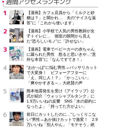
週間アクセスランキング
【漫画】カフェ店員から「ミルクと砂
糖は？」と聞かれ… 夫の“ナイスな返
答”に「これから使います」
【漫画】小学校で人気の男性教師が女
子トイレに… 個室の隙間から見え
た“恐ろしいモノ”に「許せない」
【漫画】電車でベビーカーの赤ちゃん
に蹴られた男性 怒ると思いきや…“意
外な本音”に「なんてすてき！」
“おかっぱ”に悩む男性→バッサリカット
で大変身！ ビフォーアフターに
「え、同じ人！？」「かっこいい」
「爽やかすぎる～」大絶賛の声
熊本地震発生を受け《アイラップ》公
式が紹介「ウォッシャブルタンク」に
1.9万いいねの反響 SNS「水の節約に
なったよ」「持ってた方がよい」
前日にカットしたのに…“しっくりこな
い”男性→あか抜けカットで激変！ 2.9
万いいね「別人やん」「モテそう」絶