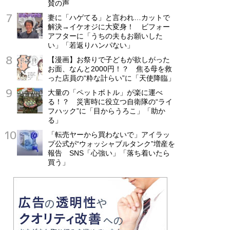
賛の声
妻に「ハゲてる」と言われ…カットで
解決→イケオジに大変身！ ビフォー
アフターに「うちの夫もお願いした
い」「若返りハンパない」
【漫画】お祭りで子どもが欲しがった
お面、なんと2000円！？ 焦る母を救
った店員の“粋な計らい”に「天使降臨」
大量の「ペットボトル」が楽に運べ
る！？ 災害時に役立つ自衛隊の“ライ
フハック”に「目からうろこ」「助か
る」
「転売ヤーから買わないで」アイラッ
プ公式が“ウォッシャブルタンク”増産を
報告 SNS「心強い」「落ち着いたら
買う」