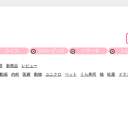
ライフ
SNSトピック
リサーチ
ト
題
新商品
レビュー
動画
内科
医療
動物
ユニクロ
ペット
くら寿司
猫
松屋
ドラ