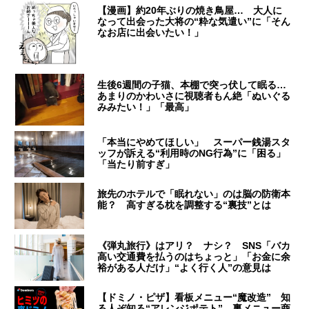
【漫画】約20年ぶりの焼き鳥屋… 大人に
なって出会った大将の“粋な気遣い”に「そん
なお店に出会いたい！」
生後6週間の子猫、本棚で突っ伏して眠る…
あまりのかわいさに視聴者もん絶「ぬいぐる
みみたい！」「最高」
「本当にやめてほしい」 スーパー銭湯スタ
ッフが訴える“利用時のNG行為”に「困る」
「当たり前すぎ」
旅先のホテルで「眠れない」のは脳の防衛本
能？ 高すぎる枕を調整する“裏技”とは
《弾丸旅行》はアリ？ ナシ？ SNS「バカ
高い交通費を払うのはちょっと」「お金に余
裕がある人だけ」“よく行く人”の意見は
【ドミノ・ピザ】看板メニュー“魔改造” 知
る人ぞ知る“アレンジポテト” 裏メニュー商