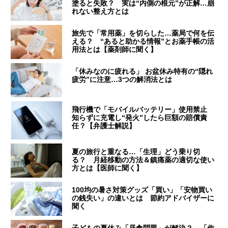
塗ると失敗？ 実は“内側の根元”が正解…崩
れない整え方とは
旅先で「常用薬」を切らした…薬局で何を伝
える？ “あると助かる情報”とお薬手帳の活
用法とは【薬剤師に聞く】
「休みなのに疲れる」 お盆休み特有の“隠れ
疲労”に注意…3つの解消法とは
飛行機で「モバイルバッテリー」使用禁止
知らずに充電し“発火”したら巨額の賠償責
任？【弁護士解説】
夏の旅行と重なる…「生理」どう乗り切
る？ 月経移動の方法＆鎮痛薬の適切な使い
方とは【医師に聞く】
100均の暑さ対策グッズ「買い」「安物買い
の銭失い」の違いとは 節約アドバイザーに
聞く
子どもの夏休み「昼食問題」が解決？ 「作