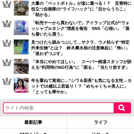
大量の「ペットボトル」が楽に運べる！？ 災害時に
役立つ自衛隊の“ライフハック”に「目からうろこ」
「助かる」
「転売ヤーから買わないで」アイラップ公式が“ウォ
ッシャブルタンク”増産を報告 SNS「心強い」「落
ち着いたら買う」
見つけたら踏みつぶして…サクラ、ウメ枯らす“特定
外来生物”とは？ 鈴木農水相の注意喚起に「怖い」
「迷わずつぶす」
「本当にやめてほしい」 スーパー銭湯スタッフが訴
える“利用時のNG行為”に「困る」「当たり前すぎ」
年を重ねて貧相に…“シワ＆面長”も気になる女性→カ
ットで10歳以上若返り！？「めちゃくちゃ美人に」
「とっても華やか」
最新記事
ライフ