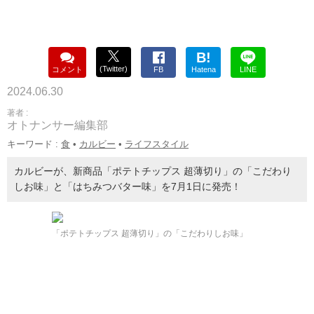
B!
(Twitter)
コメント
FB
Hatena
LINE
2024.06.30
著者 :
オトナンサー編集部
キーワード :
食
•
カルビー
•
ライフスタイル
カルビーが、新商品「ポテトチップス 超薄切り」の「こだわり
しお味」と「はちみつバター味」を7月1日に発売！
「ポテトチップス 超薄切り」の「こだわりしお味」