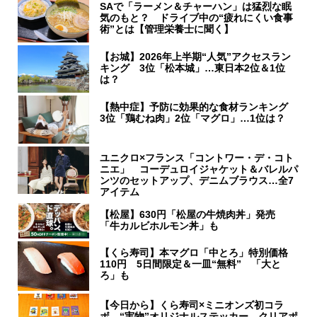
SAで「ラーメン＆チャーハン」は猛烈な眠
気のもと？ ドライブ中の“疲れにくい食事
術”とは【管理栄養士に聞く】
【お城】2026年上半期“人気”アクセスラン
キング 3位「松本城」…東日本2位＆1位
は？
【熱中症】予防に効果的な食材ランキング
3位「鶏むね肉」2位「マグロ」…1位は？
ユニクロ×フランス「コントワー・デ・コト
ニエ」 コーデュロイジャケット＆バレルパ
ンツのセットアップ、デニムブラウス…全7
アイテム
【松屋】630円「松屋の牛焼肉丼」発売
「牛カルビホルモン丼」も
【くら寿司】本マグロ「中とろ」特別価格
110円 5日間限定＆一皿“無料” 「大と
ろ」も
【今日から】くら寿司×ミニオンズ初コラ
ボ “実物”オリジナルステッカー、クリアポ