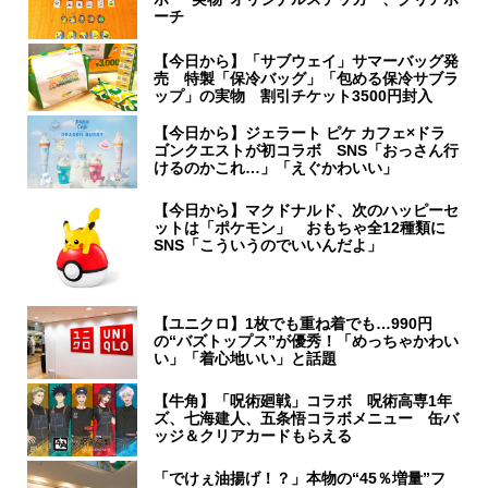
ーチ
【今日から】「サブウェイ」サマーバッグ発
売 特製「保冷バッグ」「包める保冷サブラ
ップ」の実物 割引チケット3500円封入
【今日から】ジェラート ピケ カフェ×ドラ
ゴンクエストが初コラボ SNS「おっさん行
けるのかこれ…」「えぐかわいい」
【今日から】マクドナルド、次のハッピーセ
ットは「ポケモン」 おもちゃ全12種類に
SNS「こういうのでいいんだよ」
【ユニクロ】1枚でも重ね着でも…990円
の“バズトップス”が優秀！「めっちゃかわい
い」「着心地いい」と話題
【牛角】「呪術廻戦」コラボ 呪術高専1年
ズ、七海建人、五条悟コラボメニュー 缶バ
ッジ＆クリアカードもらえる
「でけぇ油揚げ！？」本物の“45％増量”フ