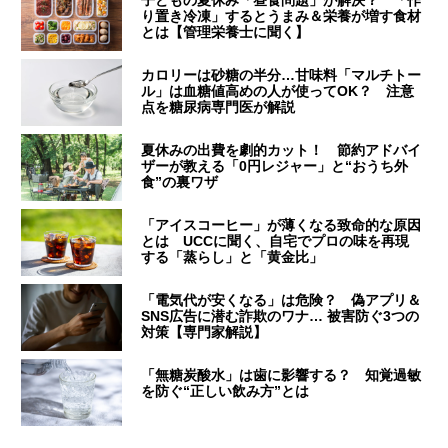
り置き冷凍」するとうまみ＆栄養が増す食材
とは【管理栄養士に聞く】
カロリーは砂糖の半分…甘味料「マルチトー
ル」は血糖値高めの人が使ってOK？ 注意
点を糖尿病専門医が解説
夏休みの出費を劇的カット！ 節約アドバイ
ザーが教える「0円レジャー」と“おうち外
食”の裏ワザ
「アイスコーヒー」が薄くなる致命的な原因
とは UCCに聞く、自宅でプロの味を再現
する「蒸らし」と「黄金比」
「電気代が安くなる」は危険？ 偽アプリ＆
SNS広告に潜む詐欺のワナ… 被害防ぐ3つの
対策【専門家解説】
「無糖炭酸水」は歯に影響する？ 知覚過敏
を防ぐ“正しい飲み方”とは