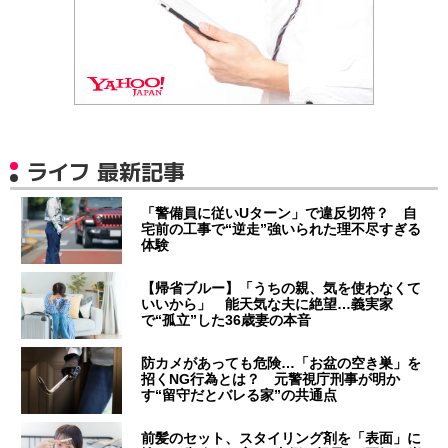
ライフ 最新記事
「警備員に従いUターン」で違反切符？ 自
宅前の工事で“逆走”強いられた理不尽すぎる
体験
【帰省ブルー】「うちの親、気を使わなくて
いいから」 能天気な夫に絶望…義実家
で“孤立”した36歳妻の本音
防カメがあっても危険…「お盆の空き巣」を
招くNG行為とは？ 元警視庁刑事が明か
す“留守だとバレる家”の共通点
前髪のセット、スタイリング剤を「表面」に