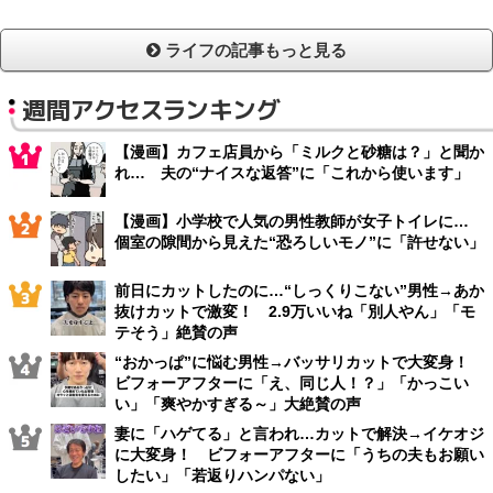
ライフの記事もっと見る
週間アクセスランキング
【漫画】カフェ店員から「ミルクと砂糖は？」と聞か
れ… 夫の“ナイスな返答”に「これから使います」
【漫画】小学校で人気の男性教師が女子トイレに…
個室の隙間から見えた“恐ろしいモノ”に「許せない」
前日にカットしたのに…“しっくりこない”男性→あか
抜けカットで激変！ 2.9万いいね「別人やん」「モ
テそう」絶賛の声
“おかっぱ”に悩む男性→バッサリカットで大変身！
ビフォーアフターに「え、同じ人！？」「かっこい
い」「爽やかすぎる～」大絶賛の声
妻に「ハゲてる」と言われ…カットで解決→イケオジ
に大変身！ ビフォーアフターに「うちの夫もお願い
したい」「若返りハンパない」