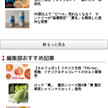
品化
35度以上で「ビール」売れなくなる？ サ
ントリーが“猛暑限定”「夏生」を開発した意
外な背景
もっと見る
編集部おすすめ記事
【キルフェボン】イチジク主役「FIG fair」
実施 イチジク＆チョコレートのタルト新発
売
ロッテ「爽」 贅沢シリーズ第4弾「爽 贅沢
果実シャインマスカット」発売