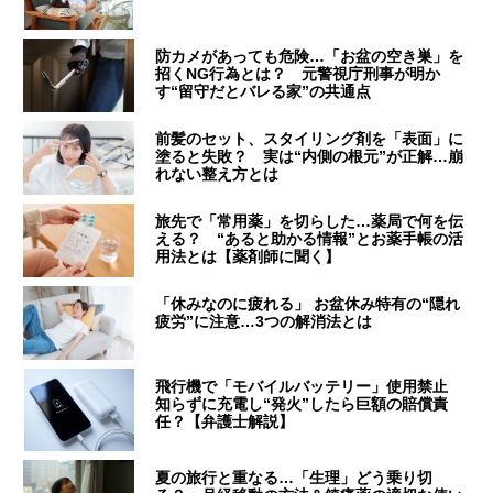
防カメがあっても危険…「お盆の空き巣」を
招くNG行為とは？ 元警視庁刑事が明か
す“留守だとバレる家”の共通点
前髪のセット、スタイリング剤を「表面」に
塗ると失敗？ 実は“内側の根元”が正解…崩
れない整え方とは
旅先で「常用薬」を切らした…薬局で何を伝
える？ “あると助かる情報”とお薬手帳の活
用法とは【薬剤師に聞く】
「休みなのに疲れる」 お盆休み特有の“隠れ
疲労”に注意…3つの解消法とは
飛行機で「モバイルバッテリー」使用禁止
知らずに充電し“発火”したら巨額の賠償責
任？【弁護士解説】
夏の旅行と重なる…「生理」どう乗り切