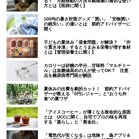
る？ 月経移動の方法＆鎮痛薬の適切な使い
方とは【医師に聞く】
100均の暑さ対策グッズ「買い」「安物買い
の銭失い」の違いとは 節約アドバイザーに
聞く
子どもの夏休み「昼食問題」が解決？ 「作
り置き冷凍」するとうまみ＆栄養が増す食材
とは【管理栄養士に聞く】
カロリーは砂糖の半分…甘味料「マルチトー
ル」は血糖値高めの人が使ってOK？ 注意
点を糖尿病専門医が解説
夏休みの出費を劇的カット！ 節約アドバイ
ザーが教える「0円レジャー」と“おうち外
食”の裏ワザ
「アイスコーヒー」が薄くなる致命的な原因
とは UCCに聞く、自宅でプロの味を再現
する「蒸らし」と「黄金比」
「電気代が安くなる」は危険？ 偽アプリ＆