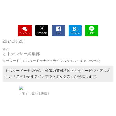
B!
(Twitter)
コメント
FB
Hatena
LINE
2024.06.28
著者 :
オトナンサー編集部
キーワード :
ミスタードーナツ
•
ライフスタイル
•
キャンペーン
ミスタードーナツから、俳優の菅田将暉さんをキービジュアルと
した「スペシャルテイクアウトボックス」が登場します。
片面ずつ異なる表情！