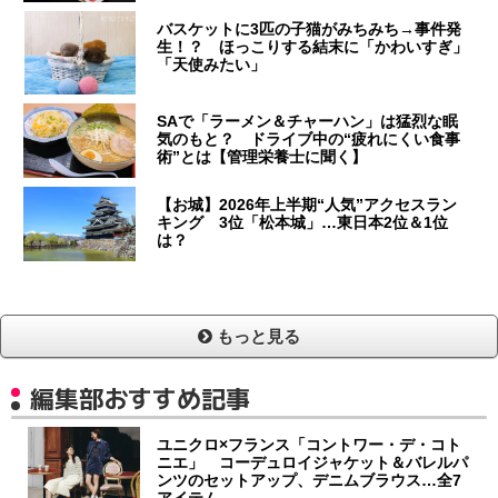
バスケットに3匹の子猫がみちみち→事件発
生！？ ほっこりする結末に「かわいすぎ」
「天使みたい」
SAで「ラーメン＆チャーハン」は猛烈な眠
気のもと？ ドライブ中の“疲れにくい食事
術”とは【管理栄養士に聞く】
【お城】2026年上半期“人気”アクセスラン
キング 3位「松本城」…東日本2位＆1位
は？
もっと見る
編集部おすすめ記事
ユニクロ×フランス「コントワー・デ・コト
ニエ」 コーデュロイジャケット＆バレルパ
ンツのセットアップ、デニムブラウス…全7