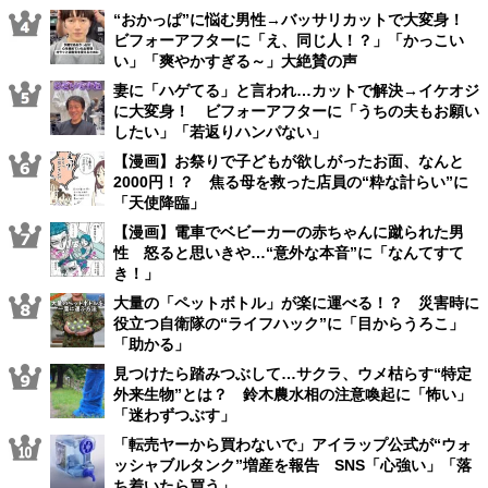
“おかっぱ”に悩む男性→バッサリカットで大変身！
ビフォーアフターに「え、同じ人！？」「かっこい
い」「爽やかすぎる～」大絶賛の声
妻に「ハゲてる」と言われ…カットで解決→イケオジ
に大変身！ ビフォーアフターに「うちの夫もお願い
したい」「若返りハンパない」
【漫画】お祭りで子どもが欲しがったお面、なんと
2000円！？ 焦る母を救った店員の“粋な計らい”に
「天使降臨」
【漫画】電車でベビーカーの赤ちゃんに蹴られた男
性 怒ると思いきや…“意外な本音”に「なんてすて
き！」
大量の「ペットボトル」が楽に運べる！？ 災害時に
役立つ自衛隊の“ライフハック”に「目からうろこ」
「助かる」
見つけたら踏みつぶして…サクラ、ウメ枯らす“特定
外来生物”とは？ 鈴木農水相の注意喚起に「怖い」
「迷わずつぶす」
「転売ヤーから買わないで」アイラップ公式が“ウォ
ッシャブルタンク”増産を報告 SNS「心強い」「落
ち着いたら買う」