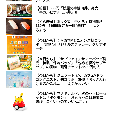
アイテム
【松屋】630円「松屋の牛焼肉丼」発売
「牛カルビホルモン丼」も
【くら寿司】本マグロ「中とろ」特別価格
110円 5日間限定＆一皿“無料” 「大と
ろ」も
【今日から】くら寿司×ミニオンズ初コラ
ボ “実物”オリジナルステッカー、クリアポ
ーチ
【今日から】「サブウェイ」サマーバッグ発
売 特製「保冷バッグ」「包める保冷サブラ
ップ」の実物 割引チケット3500円封入
【今日から】ジェラート ピケ カフェ×ドラ
ゴンクエストが初コラボ SNS「おっさん行
けるのかこれ…」「えぐかわいい」
【今日から】マクドナルド、次のハッピーセ
ットは「ポケモン」 おもちゃ全12種類に
SNS「こういうのでいいんだよ」