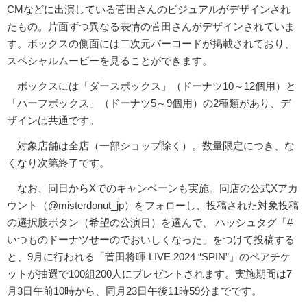
CMなどに出演している菅田さんのビジュアルがデザインされ
たもの。片面ずつ異なる表情の菅田さんがデザインされていま
す。ボックスの側面には二次元バーコードが掲載されており、
スペシャルムービーを見ることができます。
ボックスには「ダースボックス」（ドーナツ10～12個用）と
「ハーフボックス」（ドーナツ5～9個用）の2種類があり、デ
ザインは共通です。
対象店舗は全店（一部ショップ除く）。数量限定につき、な
くなり次第終了です。
なお、同日からXでのキャンペーンも実施。同店の公式Xアカ
ウント（@misterdonut_jp）をフォローし、投稿された対象投稿
の選択肢ボタン（希望の公演日）を選んで、 ハッシュタグ「#
いつものドーナツせーのでおいしくなった」をつけて投稿する
と、9月に行われる「菅田将暉 LIVE 2024 “SPIN”」のペアチケ
ットが抽選で100組200人にプレゼントされます。実施期間は7
月3日午前10時から、同月23日午後11時59分までです。