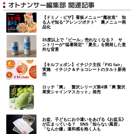
オトナンサー編集部 関連記事
【ドミノ・ピザ】看板メニュー“魔改造” 知
る人ぞ知る“アレンジポテト” 裏メニュー商
品化
35度以上で「ビール」売れなくなる？ サ
ントリーが“猛暑限定”「夏生」を開発した意
外な背景
【キルフェボン】イチジク主役「FIG fair」
実施 イチジク＆チョコレートのタルト新発
売
ロッテ「爽」 贅沢シリーズ第4弾「爽 贅沢
果実シャインマスカット」発売
お盆、子どもにお小遣いをあげる《お盆玉》
が広まっている？ SNS「知らない風習」
「なんか嫌」違和感を抱く人も