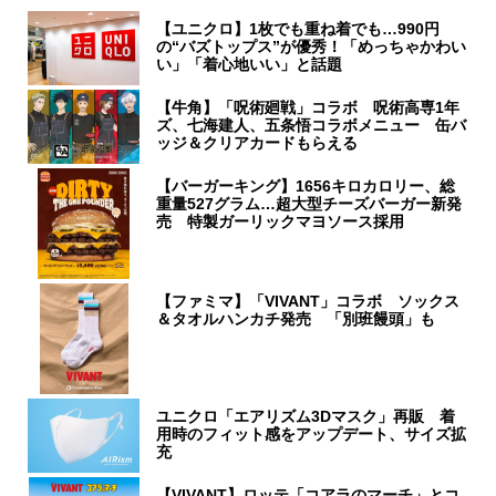
【ユニクロ】1枚でも重ね着でも…990円
の“バズトップス”が優秀！「めっちゃかわい
い」「着心地いい」と話題
【牛角】「呪術廻戦」コラボ 呪術高専1年
ズ、七海建人、五条悟コラボメニュー 缶バ
ッジ＆クリアカードもらえる
【バーガーキング】1656キロカロリー、総
重量527グラム…超大型チーズバーガー新発
売 特製ガーリックマヨソース採用
【ファミマ】「VIVANT」コラボ ソックス
＆タオルハンカチ発売 「別班饅頭」も
ユニクロ「エアリズム3Dマスク」再販 着
用時のフィット感をアップデート、サイズ拡
充
【VIVANT】ロッテ「コアラのマーチ」とコ