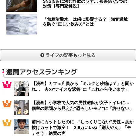
SNS広告に潜む詐欺のワナ… 被害防ぐ3つの
対策【専門家解説】
「無糖炭酸水」は歯に影響する？ 知覚過敏
を防ぐ“正しい飲み方”とは
ライフの記事もっと見る
週間アクセスランキング
【漫画】カフェ店員から「ミルクと砂糖は？」と聞か
れ… 夫の“ナイスな返答”に「これから使います」
【漫画】小学校で人気の男性教師が女子トイレに…
個室の隙間から見えた“恐ろしいモノ”に「許せない」
前日にカットしたのに…“しっくりこない”男性→あか
抜けカットで激変！ 2.9万いいね「別人やん」「モ
テそう」絶賛の声