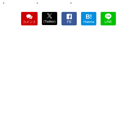
B!
(Twitter)
コメント
FB
Hatena
LINE