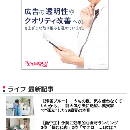
ライフ 最新記事
【帰省ブルー】「うちの親、気を使わなくて
いいから」 能天気な夫に絶望…義実家
で“孤立”した36歳妻の本音
【熱中症】予防に効果的な食材ランキング
3位「鶏むね肉」2位「マグロ」…1位は？