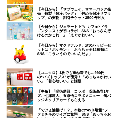
【今日から】「サブウェイ」サマーバッグ発
売 特製「保冷バッグ」「包める保冷サブラ
ップ」の実物 割引チケット3500円封入
【今日から】ジェラート ピケ カフェ×ドラ
ゴンクエストが初コラボ SNS「おっさん行
けるのかこれ…」「えぐかわいい」
【今日から】マクドナルド、次のハッピーセ
ットは「ポケモン」 おもちゃ全12種類に
SNS「こういうのでいいんだよ」
【ユニクロ】1枚でも重ね着でも…990円
の“バズトップス”が優秀！「めっちゃかわい
い」「着心地いい」と話題
【牛角】「呪術廻戦」コラボ 呪術高専1年
ズ、七海建人、五条悟コラボメニュー 缶バ
ッジ＆クリアカードもらえる
「でけぇ油揚げ！？」本物の“45％増量”フ
ァミチキのサイズに驚愕 SNS「めっちゃお