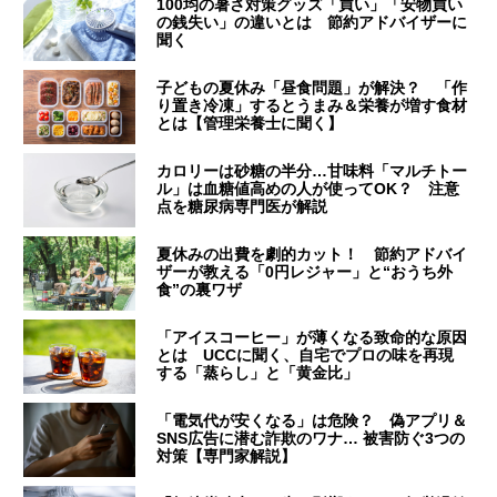
100均の暑さ対策グッズ「買い」「安物買い
の銭失い」の違いとは 節約アドバイザーに
聞く
子どもの夏休み「昼食問題」が解決？ 「作
り置き冷凍」するとうまみ＆栄養が増す食材
とは【管理栄養士に聞く】
カロリーは砂糖の半分…甘味料「マルチトー
ル」は血糖値高めの人が使ってOK？ 注意
点を糖尿病専門医が解説
夏休みの出費を劇的カット！ 節約アドバイ
ザーが教える「0円レジャー」と“おうち外
食”の裏ワザ
「アイスコーヒー」が薄くなる致命的な原因
とは UCCに聞く、自宅でプロの味を再現
する「蒸らし」と「黄金比」
「電気代が安くなる」は危険？ 偽アプリ＆
SNS広告に潜む詐欺のワナ… 被害防ぐ3つの
対策【専門家解説】