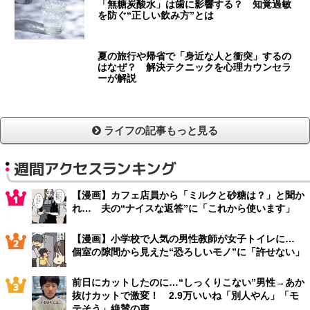
「無糖炭酸水」は歯に影響する？ 知覚過敏
を防ぐ“正しい飲み方”とは
夏の旅行や帰省で「身近な人と衝突」するの
はなぜ？ 解決テクニックを心理カウンセラ
ーが解説
ライフの記事もっと見る
週間アクセスランキング
【漫画】カフェ店員から「ミルクと砂糖は？」と聞か
れ… 夫の“ナイスな返答”に「これから使います」
【漫画】小学校で人気の男性教師が女子トイレに…
個室の隙間から見えた“恐ろしいモノ”に「許せない」
前日にカットしたのに…“しっくりこない”男性→あか
抜けカットで激変！ 2.9万いいね「別人やん」「モ
テそう」絶賛の声