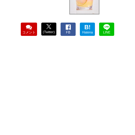
B!
(Twitter)
コメント
FB
Hatena
LINE