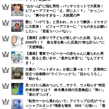
“おかっぱ”に悩む男性→バッサリカットで大変身！
ビフォーアフターに「え、同じ人！？」「かっこい
い」「爽やかすぎる～」大絶賛の声
妻に「ハゲてる」と言われ…カットで解決→イケオジ
に大変身！ ビフォーアフターに「うちの夫もお願い
したい」「若返りハンパない」
【漫画】お祭りで子どもが欲しがったお面、なんと
2000円！？ 焦る母を救った店員の“粋な計らい”に
「天使降臨」
【漫画】電車でベビーカーの赤ちゃんに蹴られた男
性 怒ると思いきや…“意外な本音”に「なんてすて
き！」
大量の「ペットボトル」が楽に運べる！？ 災害時に
役立つ自衛隊の“ライフハック”に「目からうろこ」
「助かる」
見つけたら踏みつぶして…サクラ、ウメ枯らす“特定
外来生物”とは？ 鈴木農水相の注意喚起に「怖い」
「迷わずつぶす」
「転売ヤーから買わないで」アイラップ公式が“ウォ
ッシャブルタンク”増産を報告 SNS「心強い」「落