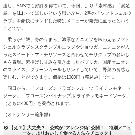
達し、SNSでも好評を得ていて、今回、より「素材感」「満足
感」を味わってほしいという思いから、2匹の「ソフトシェルク
ラブ」を豪快にサンドした特別メニューが発売に至ったという
ことです。
柔らかい殻、身のうまみ、濃厚なカニミソを味わえるソフト
シェルクラブをスクランブルエッグやショウガ、ニンニクが入
ったスイートトマトチリソースと合わせてチリクラブのおいし
さを表現。素揚げし甘みを引き出したパプリカ、国産オニオン
のスライス、グリーンカールもサンドしていて、野菜の食感も
楽しむことができます。価格は1080円（税込み）です。
同日から、「フローズンドラゴンフルーツ ライチレモネード
ソーダ」「フローズンパイナップル ライチレモネードソーダ」
（ともに490円）も発売されます。
（オトナンサー編集部）
【え？】大丈夫？ 公式が“アレンジ術”公開！ 特別メニュ
ーを、よりおいしく食べる方法をチェック！