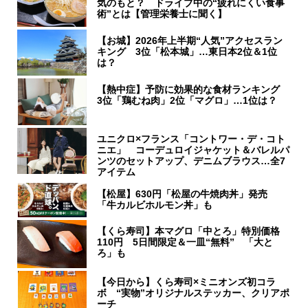
気のもと？ ドライブ中の“疲れにくい食事
術”とは【管理栄養士に聞く】
【お城】2026年上半期“人気”アクセスラン
キング 3位「松本城」…東日本2位＆1位
は？
【熱中症】予防に効果的な食材ランキング
3位「鶏むね肉」2位「マグロ」…1位は？
ユニクロ×フランス「コントワー・デ・コト
ニエ」 コーデュロイジャケット＆バレルパ
ンツのセットアップ、デニムブラウス…全7
アイテム
【松屋】630円「松屋の牛焼肉丼」発売
「牛カルビホルモン丼」も
【くら寿司】本マグロ「中とろ」特別価格
110円 5日間限定＆一皿“無料” 「大と
ろ」も
【今日から】くら寿司×ミニオンズ初コラ
ボ “実物”オリジナルステッカー、クリアポ
ーチ