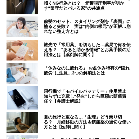
招くNG行為とは？ 元警視庁刑事が明か
す“留守だとバレる家”の共通点
前髪のセット、スタイリング剤を「表面」に
塗ると失敗？ 実は“内側の根元”が正解…崩
れない整え方とは
旅先で「常用薬」を切らした…薬局で何を伝
える？ “あると助かる情報”とお薬手帳の活
用法とは【薬剤師に聞く】
「休みなのに疲れる」 お盆休み特有の“隠れ
疲労”に注意…3つの解消法とは
飛行機で「モバイルバッテリー」使用禁止
知らずに充電し“発火”したら巨額の賠償責
任？【弁護士解説】
夏の旅行と重なる…「生理」どう乗り切
る？ 月経移動の方法＆鎮痛薬の適切な使い
方とは【医師に聞く】