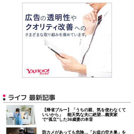
ライフ 最新記事
【帰省ブルー】「うちの親、気を使わなくて
いいから」 能天気な夫に絶望…義実家
で“孤立”した36歳妻の本音
防カメがあっても危険…「お盆の空き巣」を