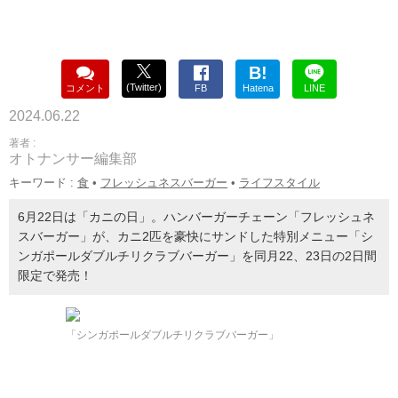
B!
(Twitter)
コメント
FB
Hatena
LINE
2024.06.22
著者 :
オトナンサー編集部
キーワード :
食
•
フレッシュネスバーガー
•
ライフスタイル
6月22日は「カニの日」。ハンバーガーチェーン「フレッシュネ
スバーガー」が、カニ2匹を豪快にサンドした特別メニュー「シ
ンガポールダブルチリクラブバーガー」を同月22、23日の2日間
限定で発売！
「シンガポールダブルチリクラブバーガー」