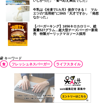
いしかった」「食べ応え満点でした」
牛乳は《冷凍で1カ月》保存できる！ マル
エツの“活用術”にSNS「天才ですか」「発想
なかった」
【バーガーキング】1656キロカロリー、総
重量527グラム…超大型チーズバーガー新発
売 特製ガーリックマヨソース採用
キーワード
食
フレッシュネスバーガー
ライフスタイル