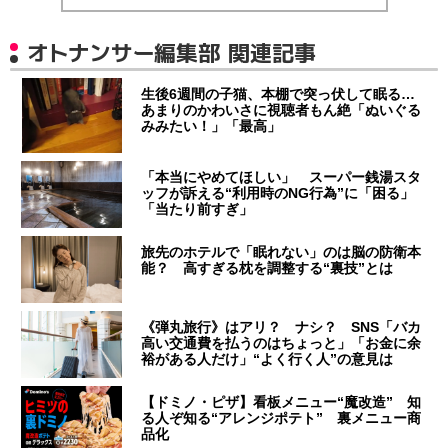
オトナンサー編集部 関連記事
生後6週間の子猫、本棚で突っ伏して眠る…
あまりのかわいさに視聴者もん絶「ぬいぐる
みみたい！」「最高」
「本当にやめてほしい」 スーパー銭湯スタ
ッフが訴える“利用時のNG行為”に「困る」
「当たり前すぎ」
旅先のホテルで「眠れない」のは脳の防衛本
能？ 高すぎる枕を調整する“裏技”とは
《弾丸旅行》はアリ？ ナシ？ SNS「バカ
高い交通費を払うのはちょっと」「お金に余
裕がある人だけ」“よく行く人”の意見は
【ドミノ・ピザ】看板メニュー“魔改造” 知
る人ぞ知る“アレンジポテト” 裏メニュー商
品化