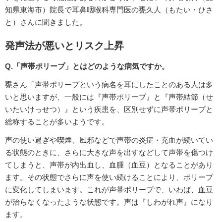
知県東海市）院長で耳鼻咽喉科専門医の甕久人（もたい・ひさ
と）さんに聞きました。
発声法が悪いとリスク上昇
Q.「声帯ポリープ」とはどのような病気ですか。
甕さん「声帯ポリープという病名を耳にしたことのある人は多
いと思いますが、一般には『声帯ポリープ』と『声帯結節（せ
いたいけっせつ）』という疾患を、区別せずに声帯ポリープと
総称することが多いようです。
声の使い過ぎや喫煙、風邪などで声帯の炎症・充血が続いてい
る状態のときに、さらに大きな声を出すなどして声帯を傷つけ
てしまうと、声帯が内出血し、血腫（血豆）となることがあり
ます。その状態でさらに声を使い続けることにより、ポリープ
に変化してしまいます。これが声帯ポリープで、いわば、血豆
が治らなくなったような状態です。声は『しわがれ声』になり
ます。