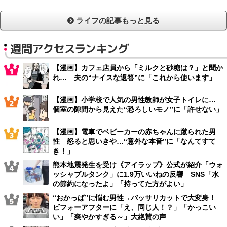
ライフの記事もっと見る
週間アクセスランキング
【漫画】カフェ店員から「ミルクと砂糖は？」と聞か
れ… 夫の“ナイスな返答”に「これから使います」
【漫画】小学校で人気の男性教師が女子トイレに…
個室の隙間から見えた“恐ろしいモノ”に「許せない」
【漫画】電車でベビーカーの赤ちゃんに蹴られた男
性 怒ると思いきや…“意外な本音”に「なんてすて
き！」
熊本地震発生を受け《アイラップ》公式が紹介「ウォ
ッシャブルタンク」に1.9万いいねの反響 SNS「水
の節約になったよ」「持ってた方がよい」
“おかっぱ”に悩む男性→バッサリカットで大変身！
ビフォーアフターに「え、同じ人！？」「かっこい
い」「爽やかすぎる～」大絶賛の声