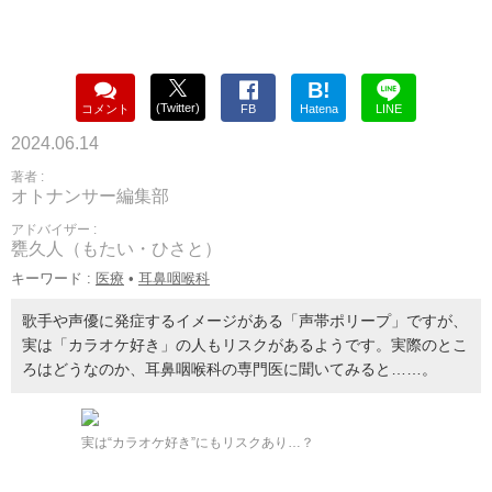
B!
(Twitter)
コメント
FB
Hatena
LINE
2024.06.14
著者 :
オトナンサー編集部
アドバイザー :
甕久人（もたい・ひさと）
キーワード :
医療
•
耳鼻咽喉科
歌手や声優に発症するイメージがある「声帯ポリープ」ですが、
実は「カラオケ好き」の人もリスクがあるようです。実際のとこ
ろはどうなのか、耳鼻咽喉科の専門医に聞いてみると……。
実は“カラオケ好き”にもリスクあり…？