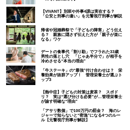
【VIVANT】別班や外事4課は実在する？
「公安と刑事の違い」を元警視庁刑事が解説
帰省や冠婚葬祭で「子どもの障害」どう伝え
る？ 親族に隠さず伝えた方が「親子が楽に
なる」ワケ
デートの食事代「割り勘」でフラれた33歳
男性の落とし穴 「じゃあ半分で」が相手を
冷めさせる“本当の理由”
「牛ステーキ」の“最強”付け合わせは？ 栄
養効果が抜群アップ！ 管理栄養士が選ぶト
ップ3
【熱中症】子どもの対策は麦茶？ スポド
リ？ 実は“選び分ける必要”が…管理栄養士
が諭す明確な“理由”
「アサリ数個」で100万円の罰金？ 海のレ
ジャーで知らないと“密漁”になる4つのルー
ル【元警視庁刑事が解説】