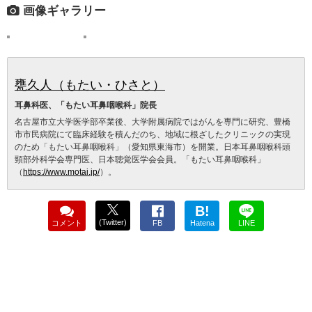
画像ギャラリー
甕久人（もたい・ひさと）
耳鼻科医、「もたい耳鼻咽喉科」院長
名古屋市立大学医学部卒業後、大学附属病院ではがんを専門に研究、豊橋
市市民病院にて臨床経験を積んだのち、地域に根ざしたクリニックの実現
のため「もたい耳鼻咽喉科」（愛知県東海市）を開業。日本耳鼻咽喉科頭
頸部外科学会専門医、日本聴覚医学会会員。「もたい耳鼻咽喉科」
（
https://www.motai.jp/
）。
B!
(Twitter)
コメント
FB
Hatena
LINE