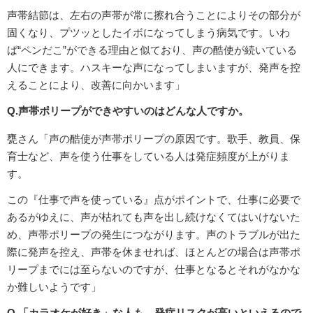
声帯結節は、左右の声帯が常に擦れ合うことによりその部分が
固くなり、プツッとしたイボになってしまう病気です。いわ
ば“ペンだこ”ができる理由と似ており、声の酷使が続いている
人にできます。ハスキーな声になってしまいますが、発声を控
えることにより、改善に向かいます」
Q.声帯ポリープができやすいのはどんな人ですか。
甕さん「声の酷使が声帯ポリープの原因です。歌手、教員、保
育士など、声を使う仕事をしている人は発症頻度が上がりま
す。
この『仕事で声を使っている』点がポイントで、仕事に必要で
あるがゆえに、声が枯れても声を出し続けなくてはいけないた
め、声帯ポリープの発生につながります。声のトラブルが出た
際に発声を控え、声帯を休ませれば、ほとんどの場合は声帯ポ
リープまでには至らないのですが、仕事となるとそれがなかな
か難しいようです」
Q.「カラオケが好き」な人も、発症リスクが高いといえるので