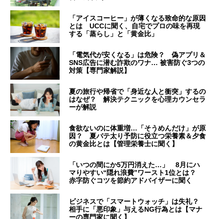
「アイスコーヒー」が薄くなる致命的な原因
とは UCCに聞く、自宅でプロの味を再現
する「蒸らし」と「黄金比」
「電気代が安くなる」は危険？ 偽アプリ＆
SNS広告に潜む詐欺のワナ… 被害防ぐ3つの
対策【専門家解説】
夏の旅行や帰省で「身近な人と衝突」するの
はなぜ？ 解決テクニックを心理カウンセラ
ーが解説
食欲ないのに体重増…「そうめんだけ」が原
因？ 夏バテ太り予防に役立つ栄養素＆夕食
の黄金比とは【管理栄養士に聞く】
「いつの間にか5万円消えた…」 8月にハ
マりやすい“隠れ浪費”ワースト1位とは？
赤字防ぐコツを節約アドバイザーに聞く
ビジネスで「スマートウォッチ」は失礼？
相手に「悪印象」与えるNG行為とは【マナ
ーの専門家に聞く】