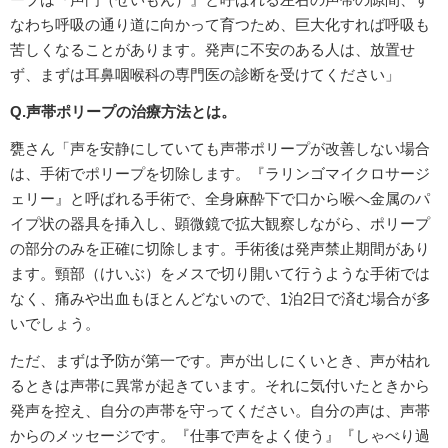
なわち呼吸の通り道に向かって育つため、巨大化すれば呼吸も
苦しくなることがあります。発声に不安のある人は、放置せ
ず、まずは耳鼻咽喉科の専門医の診断を受けてください」
Q.声帯ポリープの治療方法とは。
甕さん「声を安静にしていても声帯ポリープが改善しない場合
は、手術でポリープを切除します。『ラリンゴマイクロサージ
ェリー』と呼ばれる手術で、全身麻酔下で口から喉へ金属のパ
イプ状の器具を挿入し、顕微鏡で拡大観察しながら、ポリープ
の部分のみを正確に切除します。手術後は発声禁止期間があり
ます。頸部（けいぶ）をメスで切り開いて行うような手術では
なく、痛みや出血もほとんどないので、1泊2日で済む場合が多
いでしょう。
ただ、まずは予防が第一です。声が出しにくいとき、声が枯れ
るときは声帯に異常が起きています。それに気付いたときから
発声を控え、自分の声帯を守ってください。自分の声は、声帯
からのメッセージです。『仕事で声をよく使う』『しゃべり過