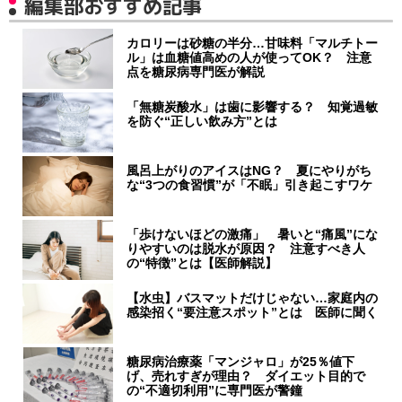
編集部おすすめ記事
カロリーは砂糖の半分…甘味料「マルチトー
ル」は血糖値高めの人が使ってOK？ 注意
点を糖尿病専門医が解説
「無糖炭酸水」は歯に影響する？ 知覚過敏
を防ぐ“正しい飲み方”とは
風呂上がりのアイスはNG？ 夏にやりがち
な“3つの食習慣”が「不眠」引き起こすワケ
「歩けないほどの激痛」 暑いと“痛風”にな
りやすいのは脱水が原因？ 注意すべき人
の“特徴”とは【医師解説】
【水虫】バスマットだけじゃない…家庭内の
感染招く“要注意スポット”とは 医師に聞く
糖尿病治療薬「マンジャロ」が25％値下
げ、売れすぎが理由？ ダイエット目的で
の“不適切利用”に専門医が警鐘