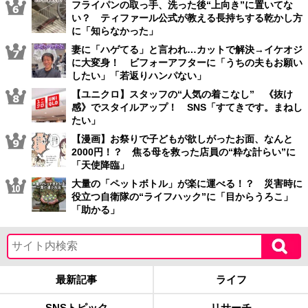
フライパンの取っ手、洗った後“上向き”に置いてな
い？ ティファール公式が教える長持ちする乾かし方
に「知らなかった」
妻に「ハゲてる」と言われ…カットで解決→イケオジ
に大変身！ ビフォーアフターに「うちの夫もお願い
したい」「若返りハンパない」
【ユニクロ】スタッフの“人気の着こなし” 《抜け
感》でスタイルアップ！ SNS「すてきです。まねし
たい」
【漫画】お祭りで子どもが欲しがったお面、なんと
2000円！？ 焦る母を救った店員の“粋な計らい”に
「天使降臨」
大量の「ペットボトル」が楽に運べる！？ 災害時に
役立つ自衛隊の“ライフハック”に「目からうろこ」
「助かる」
最新記事
ライフ
SNSトピック
リサーチ