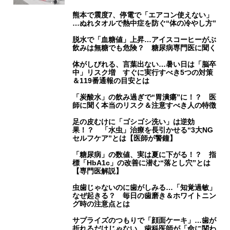
熊本で震度7、停電で「エアコン使えない」
…ぬれタオルで熱中症を防ぐ“体の冷やし方”
脱水で「血糖値」上昇…アイスコーヒーがぶ
飲みは無糖でも危険？ 糖尿病専門医に聞く
体がしびれる、言葉出ない…暑い日は「脳卒
中」リスク増 すぐに実行すべき5つの対策
＆119番通報の目安とは
「炭酸水」の飲み過ぎで“胃潰瘍”に！？ 医
師に聞く本当のリスク＆注意すべき人の特徴
足の皮むけに「ゴシゴシ洗い」は逆効
果！？ 「水虫」治療を長引かせる“3大NG
セルフケア”とは【医師が警鐘】
「糖尿病」の数値、実は夏に下がる！？ 指
標「HbA1c」の改善に潜む“落とし穴”とは
【専門医解説】
虫歯じゃないのに歯がしみる…「知覚過敏」
なぜ起きる？ 毎日の歯磨き＆ホワイトニン
グ時の注意点とは
サプライズのつもりで「顔面ケーキ」…歯が
折れるだけじゃない 歯科医師が「命に関わ