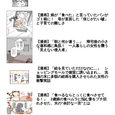
【漫画】娘が「食べた」と言っていたパンが
ゴミ箱に！ 母が直面した「信じがたい嘘」
と子育ての難しさ
【漫画】「朝と何か違う…」 帰宅後の小さ
な違和感に鳥肌！ 一人暮らしの女性を襲う
「見えない侵入者」
【漫画】「絵を見ていただけなのに…」 シ
ョッピングモールで個室に誘い込まれ… 洗
脳の末に多額の絵画を購入させられた女性の
衝撃実話
【漫画】「食べるならとっくに食べさせて
る！」 2歳娘の食べムラに悩む妻をブチ切
れさせた、夫の“余計な一言”とは