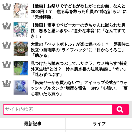
【漫画】お祭りで子どもが欲しがったお面、なんと
2000円！？ 焦る母を救った店員の“粋な計らい”に
「天使降臨」
【漫画】電車でベビーカーの赤ちゃんに蹴られた男
性 怒ると思いきや…“意外な本音”に「なんてすて
き！」
大量の「ペットボトル」が楽に運べる！？ 災害時に
役立つ自衛隊の“ライフハック”に「目からうろこ」
「助かる」
見つけたら踏みつぶして…サクラ、ウメ枯らす“特定
外来生物”とは？ 鈴木農水相の注意喚起に「怖い」
「迷わずつぶす」
「転売ヤーから買わないで」アイラップ公式が“ウォ
ッシャブルタンク”増産を報告 SNS「心強い」「落
ち着いたら買う」
最新記事
ライフ