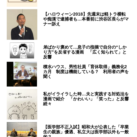
【ハロウィーン2018】先週末は軽トラ横転
や痴漢で逮捕者も…本番前に渋谷区長らがマ
ナー訴え
弟ばかり褒めて…息子の指摘で自分の“しか
り方”を反省する漫画 「広く知られて」と
反響
積水ハウス、男性社員「育休取得」義務化2
カ月 制度は機能している？ 利用者の声を
聞く
私がイライラした時…夫と実践する対処法を
漫画で紹介 「かわいい」「笑った」と反響
続々
【医学部不正入試】昭和大が公表した「卒業
生の親族」優遇、私立大は医学部以外も一般
的？