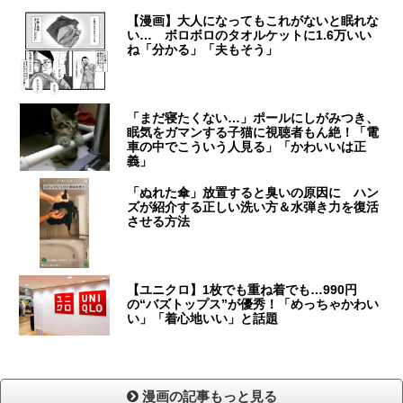
【漫画】大人になってもこれがないと眠れな
い… ボロボロのタオルケットに1.6万いい
ね「分かる」「夫もそう」
「まだ寝たくない…」ポールにしがみつき、
眠気をガマンする子猫に視聴者もん絶！「電
車の中でこういう人見る」「かわいいは正
義」
「ぬれた傘」放置すると臭いの原因に ハン
ズが紹介する正しい洗い方＆水弾き力を復活
させる方法
【ユニクロ】1枚でも重ね着でも…990円
の“バズトップス”が優秀！「めっちゃかわい
い」「着心地いい」と話題
漫画の記事もっと見る