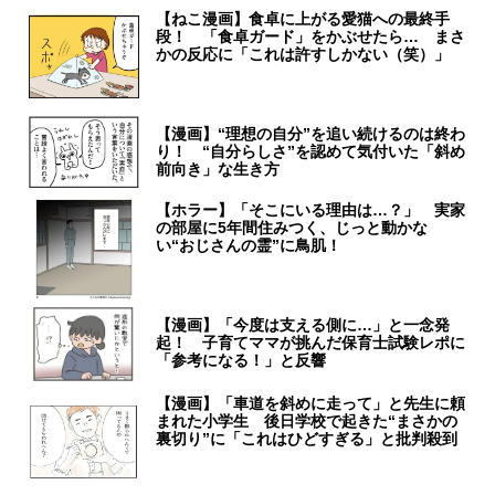
【ねこ漫画】食卓に上がる愛猫への最終手
段！ 「食卓ガード」をかぶせたら… まさ
かの反応に「これは許すしかない（笑）」
【漫画】“理想の自分”を追い続けるのは終わ
り！ “自分らしさ”を認めて気付いた「斜め
前向き」な生き方
【ホラー】「そこにいる理由は…？」 実家
の部屋に5年間住みつく、じっと動かな
い“おじさんの霊”に鳥肌！
【漫画】「今度は支える側に…」と一念発
起！ 子育てママが挑んだ保育士試験レポに
「参考になる！」と反響
【漫画】「車道を斜めに走って」と先生に頼
まれた小学生 後日学校で起きた“まさかの
裏切り”に「これはひどすぎる」と批判殺到