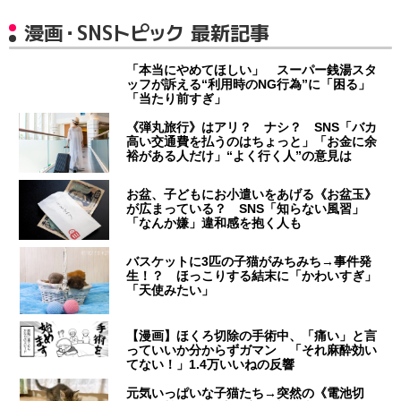
漫画・SNSトピック 最新記事
「本当にやめてほしい」 スーパー銭湯スタ
ッフが訴える“利用時のNG行為”に「困る」
「当たり前すぎ」
《弾丸旅行》はアリ？ ナシ？ SNS「バカ
高い交通費を払うのはちょっと」「お金に余
裕がある人だけ」“よく行く人”の意見は
お盆、子どもにお小遣いをあげる《お盆玉》
が広まっている？ SNS「知らない風習」
「なんか嫌」違和感を抱く人も
バスケットに3匹の子猫がみちみち→事件発
生！？ ほっこりする結末に「かわいすぎ」
「天使みたい」
【漫画】ほくろ切除の手術中、「痛い」と言
っていいか分からずガマン 「それ麻酔効い
てない！」1.4万いいねの反響
元気いっぱいな子猫たち→突然の《電池切