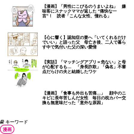
【漫画】「男性にこびるのうまいよね」 嫌
味客にスナックママが返した “痛快な一
言”！ 読者「こんな女性、憧れる」
【心に響く】認知症の妻へ「いてくれるだけ
でいい」と語った父 母亡き後、二人で暮ら
す中で気付いた父の深い愛情
【実話】「マッチングアプリ＝危ない」と母
が心配するも… 「身長詐欺」「偽名」不審
点だらけの夫と結婚したワケ
【漫画】「食事も外出も苦痛…」 顔中のニ
キビに長年苦しんだ女性 毎日の枕カバー交
換も無意味だった「意外な原因」
キーワード
漫画