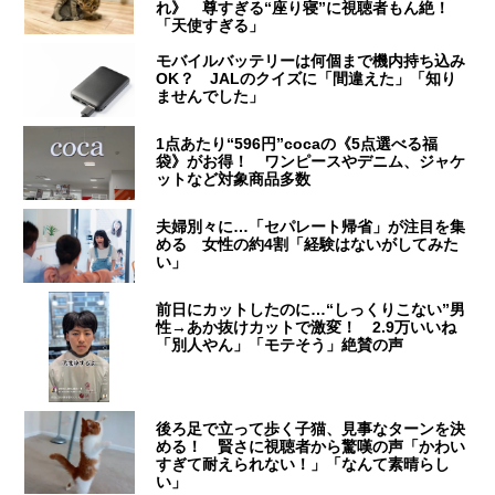
れ》 尊すぎる“座り寝”に視聴者もん絶！
「天使すぎる」
モバイルバッテリーは何個まで機内持ち込み
OK？ JALのクイズに「間違えた」「知り
ませんでした」
1点あたり“596円”cocaの《5点選べる福
袋》がお得！ ワンピースやデニム、ジャケ
ットなど対象商品多数
夫婦別々に…「セパレート帰省」が注目を集
める 女性の約4割「経験はないがしてみた
い」
前日にカットしたのに…“しっくりこない”男
性→あか抜けカットで激変！ 2.9万いいね
「別人やん」「モテそう」絶賛の声
後ろ足で立って歩く子猫、見事なターンを決
める！ 賢さに視聴者から驚嘆の声「かわい
すぎて耐えられない！」「なんて素晴らし
い」