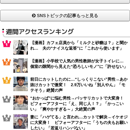
SNSトピックの記事もっと見る
週間アクセスランキング
【漫画】カフェ店員から「ミルクと砂糖は？」と聞か
れ… 夫の“ナイスな返答”に「これから使います」
【漫画】小学校で人気の男性教師が女子トイレに…
個室の隙間から見えた“恐ろしいモノ”に「許せない」
前日にカットしたのに…“しっくりこない”男性→あか
抜けカットで激変！ 2.9万いいね「別人やん」「モ
テそう」絶賛の声
“おかっぱ”に悩む男性→バッサリカットで大変身！
ビフォーアフターに「え、同じ人！？」「かっこい
い」「爽やかすぎる～」大絶賛の声
妻に「ハゲてる」と言われ…カットで解決→イケオジ
に大変身！ ビフォーアフターに「うちの夫もお願い
したい」「若返りハンパない」