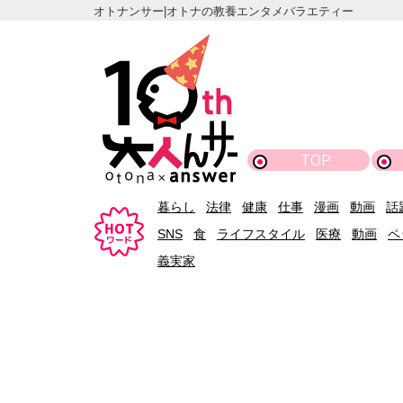
オトナンサー|オトナの教養エンタメバラエティー
TOP
暮らし
法律
健康
仕事
漫画
動画
話
SNS
食
ライフスタイル
医療
動画
ペ
義実家