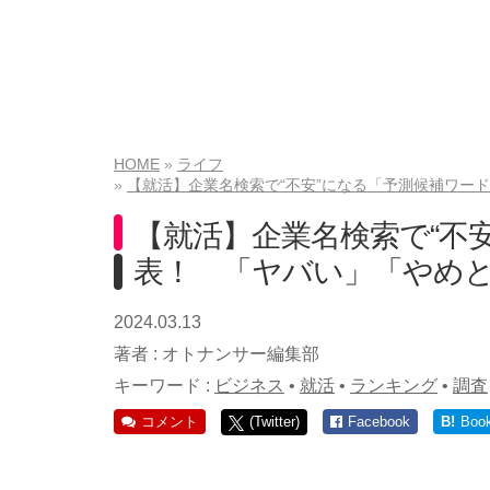
HOME
ライフ
【就活】企業名検索で“不安”になる「予測候補ワー
【就活】企業名検索で“不
表！ 「ヤバい」「やめ
2024.03.13
著者 :
オトナンサー編集部
キーワード :
ビジネス
•
就活
•
ランキング
•
調査
コメント
(Twitter)
Facebook
B!
Boo