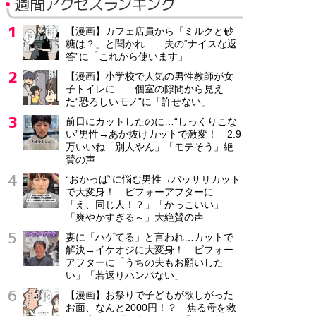
週間アクセスランキング
【漫画】カフェ店員から「ミルクと砂
糖は？」と聞かれ… 夫の“ナイスな返
答”に「これから使います」
【漫画】小学校で人気の男性教師が女
子トイレに… 個室の隙間から見え
た“恐ろしいモノ”に「許せない」
前日にカットしたのに…“しっくりこな
い”男性→あか抜けカットで激変！ 2.9
万いいね「別人やん」「モテそう」絶
賛の声
“おかっぱ”に悩む男性→バッサリカット
で大変身！ ビフォーアフターに
「え、同じ人！？」「かっこいい」
「爽やかすぎる～」大絶賛の声
妻に「ハゲてる」と言われ…カットで
解決→イケオジに大変身！ ビフォー
アフターに「うちの夫もお願いした
い」「若返りハンパない」
【漫画】お祭りで子どもが欲しがった
お面、なんと2000円！？ 焦る母を救