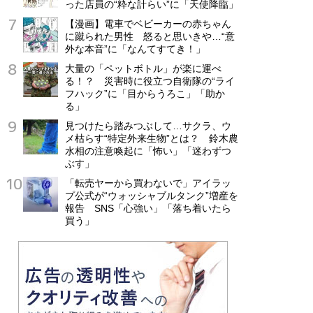
った店員の“粋な計らい”に「天使降臨」
【漫画】電車でベビーカーの赤ちゃん
に蹴られた男性 怒ると思いきや…“意
外な本音”に「なんてすてき！」
大量の「ペットボトル」が楽に運べ
る！？ 災害時に役立つ自衛隊の“ライ
フハック”に「目からうろこ」「助か
る」
見つけたら踏みつぶして…サクラ、ウ
メ枯らす“特定外来生物”とは？ 鈴木農
水相の注意喚起に「怖い」「迷わずつ
ぶす」
「転売ヤーから買わないで」アイラッ
プ公式が“ウォッシャブルタンク”増産を
報告 SNS「心強い」「落ち着いたら
買う」