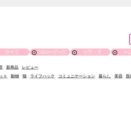
ライフ
SNSトピック
リサーチ
ト
題
新商品
レビュー
ット
動物
猫
ライフハック
コミュニケーション
暮らし
美容
医