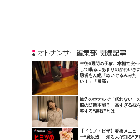
オトナンサー編集部 関連記事
生後6週間の子猫、本棚で突っ
して眠る…あまりのかわいさ
聴者もん絶「ぬいぐるみみた
い！」「最高」
旅先のホテルで「眠れない」
脳の防衛本能？ 高すぎる枕
整する“裏技”とは
【ドミノ・ピザ】看板メニュ
ー“魔改造” 知る人ぞ知る“ア