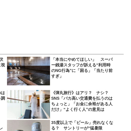
伏
「本当にやめてほしい」 スーパ
に視
ー銭湯スタッフが訴える“利用時
のNG行為”に「困る」「当たり前
すぎ」
のは
《弾丸旅行》はアリ？ ナシ？
を調
SNS「バカ高い交通費を払うのは
ちょっと」「お金に余裕がある人
だけ」“よく行く人”の意見は
35度以上で「ビール」売れなくな
レ
る？ サントリーが“猛暑限