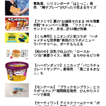
豊島屋、シリコンポーチ「はとっこ」発
売 “鳩サブレー”がぴったり収まるサイズ
【ファミマ】夏の“お値段そのまま 45％増量
作戦”キャンペーン実施 「ファミチキ」、
サンドイッチ、弁当…計13種が対象
【くら寿司】ミニオンズと初コラボ “ハチ
ャメチャな世界観”表現のコラボメニュー
ラバーチャーム、ポーチもらえる
【松のや】豆乳で仕上げた「ロースか
つ“白”麻婆ライス」発売 まろやか＆ピリ辛
【ハーゲンダッツ】ミニカップ「バニラチョ
コレートサンデー」新発売 「黒ごま＆きな
こ」も
【モンテール】「ブラックモンブラン」とコ
ラボ“エクレア”期間限定発売 ひんやりスイ
ーツで表現
【サーティワン】アイスクリームケーキ「ポ