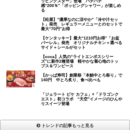
ッピングスター」登場 パチパチ
感“200％”「ポッピングシャワー」が楽しめ
る
【松屋】“濃厚なのに涼やか”「冷や汁セッ
ト」発売 レギュラーメニューとのセットで
最大“70円”お得
【ケンタッキー】最大“1210円お得”「お盆
バーレル」発売 オリジナルチキン＋選べる
サイド＋シールがセット
【coca】人気の“ライトエンボスシリー
ズ”に新作2種登場 軽やかな着心地のトッ
プス＆ワンピース
【かっぱ寿司】創業祭「本鮪中とろ祭り」で
140円 中とろ炙り、食べ比べも
「ジェラート ピケ カフェ」×「ドラゴンク
エスト」初コラボ “天空”イメージのひんや
りスイーツ登場
トレンドの記事もっと見る