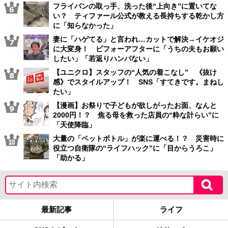
フライパンの取っ手、洗った後“上向き”に置いてな
い？ ティファール公式が教える長持ちする乾かし方
に「知らなかった」
妻に「ハゲてる」と言われ…カットで解決→イケオジ
に大変身！ ビフォーアフターに「うちの夫もお願い
したい」「若返りハンパない」
【ユニクロ】スタッフの“人気の着こなし” 《抜け
感》でスタイルアップ！ SNS「すてきです。まねし
たい」
【漫画】お祭りで子どもが欲しがったお面、なんと
2000円！？ 焦る母を救った店員の“粋な計らい”に
「天使降臨」
大量の「ペットボトル」が楽に運べる！？ 災害時に
役立つ自衛隊の“ライフハック”に「目からうろこ」
「助かる」
最新記事
ライフ