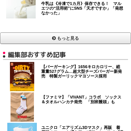
牛乳は《冷凍で1カ月》保存できる！ マル
エツの“活用術”にSNS「天才ですか」「発想
なかった」
もっと見る
編集部おすすめ記事
【バーガーキング】1656キロカロリー、総
重量527グラム…超大型チーズバーガー新発
売 特製ガーリックマヨソース採用
【ファミマ】「VIVANT」コラボ ソックス
＆タオルハンカチ発売 「別班饅頭」も
ユニクロ「エアリズム3Dマスク」再販 着