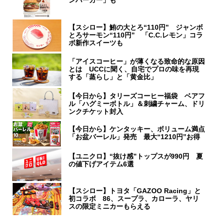
【スシロー】鮪の大とろ“110円” ジャンボ
とろサーモン“110円” 「C.C.レモン」コラ
ボ新作スイーツも
「アイスコーヒー」が薄くなる致命的な原因
とは UCCに聞く、自宅でプロの味を再現
する「蒸らし」と「黄金比」
【今日から】タリーズコーヒー福袋 ベアフ
ル「ハグミーボトル」＆刺繍チャーム、ドリ
ンクチケット封入
【今日から】ケンタッキー、ボリューム満点
「お盆バーレル」発売 最大“1210円”お得
【ユニクロ】“抜け感”トップスが990円 夏
の値下げアイテム6選
【スシロー】トヨタ「GAZOO Racing」と
初コラボ 86、スープラ、カローラ、ヤリ
スの限定ミニカーもらえる