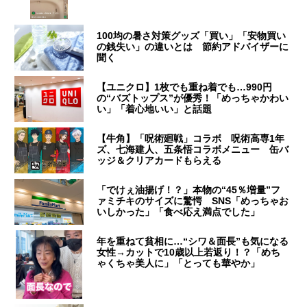
100均の暑さ対策グッズ「買い」「安物買い
の銭失い」の違いとは 節約アドバイザーに
聞く
【ユニクロ】1枚でも重ね着でも…990円
の“バズトップス”が優秀！「めっちゃかわい
い」「着心地いい」と話題
【牛角】「呪術廻戦」コラボ 呪術高専1年
ズ、七海建人、五条悟コラボメニュー 缶バ
ッジ＆クリアカードもらえる
「でけぇ油揚げ！？」本物の“45％増量”フ
ァミチキのサイズに驚愕 SNS「めっちゃお
いしかった」「食べ応え満点でした」
年を重ねて貧相に…“シワ＆面長”も気になる
女性→カットで10歳以上若返り！？「めち
ゃくちゃ美人に」「とっても華やか」