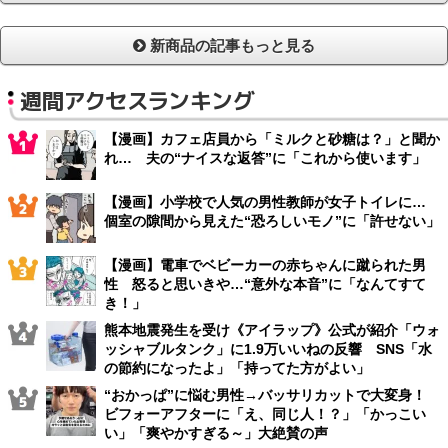
新商品の記事もっと見る
週間アクセスランキング
【漫画】カフェ店員から「ミルクと砂糖は？」と聞か
れ… 夫の“ナイスな返答”に「これから使います」
【漫画】小学校で人気の男性教師が女子トイレに…
個室の隙間から見えた“恐ろしいモノ”に「許せない」
【漫画】電車でベビーカーの赤ちゃんに蹴られた男
性 怒ると思いきや…“意外な本音”に「なんてすて
き！」
熊本地震発生を受け《アイラップ》公式が紹介「ウォ
ッシャブルタンク」に1.9万いいねの反響 SNS「水
の節約になったよ」「持ってた方がよい」
“おかっぱ”に悩む男性→バッサリカットで大変身！
ビフォーアフターに「え、同じ人！？」「かっこい
い」「爽やかすぎる～」大絶賛の声