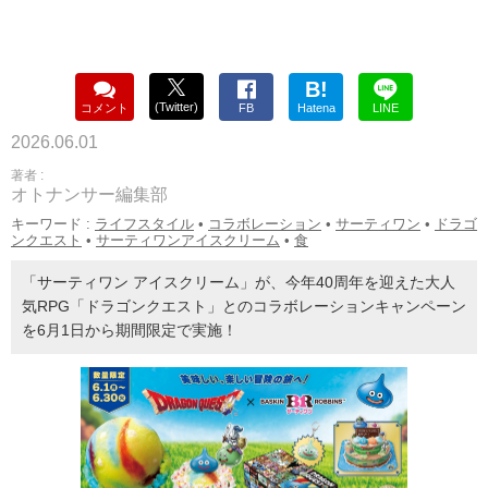
B!
(Twitter)
コメント
FB
Hatena
LINE
2026.06.01
著者 :
オトナンサー編集部
キーワード :
ライフスタイル
•
コラボレーション
•
サーティワン
•
ドラゴ
ンクエスト
•
サーティワンアイスクリーム
•
食
「サーティワン アイスクリーム」が、今年40周年を迎えた大人
気RPG「ドラゴンクエスト」とのコラボレーションキャンペーン
を6月1日から期間限定で実施！