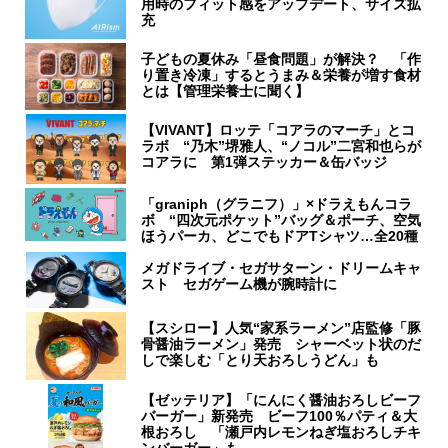
用時のフィット感をアップデート、サイズ拡
充
子どもの夏休み「昼食問題」が解決？ 「作
り置き冷凍」するとうまみ＆栄養が増す食材
とは【管理栄養士に聞く】
【VIVANT】ロッテ「コアラのマーチ」とコ
ラボ “乃木”堺雅人、“ノコル”二宮和也らが
コアラに 第1弾ステッカー＆缶バッジ
「graniph（グラニフ）」×ドラえもんコラ
ボ “四次元ポケット”バッグ＆ポーチ、空気
ほうパーカ、どこでもドアTシャツ…全20種
メガドライブ・セガサターン・ドリームキャ
スト セガゲーム機が腕時計に
【スシロー】人気“家系ラーメン”店監修「豚
骨醤油ラーメン」発売 シャーベット状のだ
しで楽しむ「とり天おろしうどん」も
【ゼッテリア】「にんにく醤油おろしビーフ
バーガー」新発売 ビーフ100％パティ＆大
根おろし 「瀬戸内レモンねぎ塩おろしチキ
ンバーガー」も