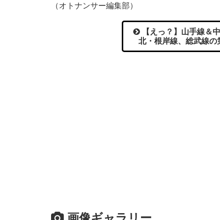
（オトナンサー編集部）
【えっ？】山手線＆中
北・根岸線、総武線の
画像ギャラリー