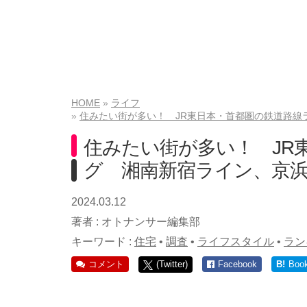
HOME
ライフ
住みたい街が多い！ JR東日本・首都圏の鉄道路線
住みたい街が多い！ JR
グ 湘南新宿ライン、京浜
2024.03.12
著者 :
オトナンサー編集部
キーワード :
住宅
•
調査
•
ライフスタイル
•
ラン
コメント
(Twitter)
Facebook
B!
Boo