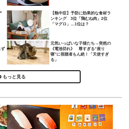
ア
【熱中症】予防に効果的な食材ラ
ンキング 3位「鶏むね肉」2位
「マグロ」…1位は？
、
元気いっぱいな子猫たち→突然の
らず
《電池切れ》 尊すぎる“座り
寝”に視聴者もん絶！「天使すぎ
る」
もっと見る