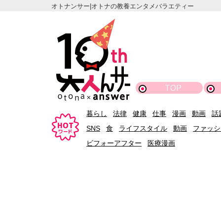
オトナンサー|オトナの教養エンタメバラエティー
TOP
暮らし
法律
健康
仕事
漫画
動画
話
SNS
食
ライフスタイル
動画
ファッシ
ビフォーアフター
医療漫画