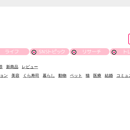
ライフ
SNSトピック
リサーチ
ト
題
新商品
レビュー
ョン
美容
くら寿司
暮らし
動物
ペット
猫
医療
結婚
コミュ