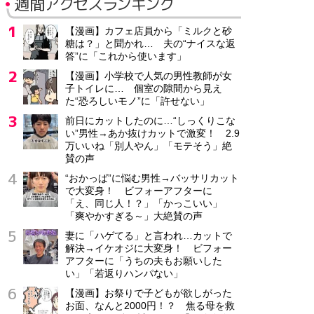
週間アクセスランキング
【漫画】カフェ店員から「ミルクと砂
糖は？」と聞かれ… 夫の“ナイスな返
答”に「これから使います」
【漫画】小学校で人気の男性教師が女
子トイレに… 個室の隙間から見え
た“恐ろしいモノ”に「許せない」
前日にカットしたのに…“しっくりこな
い”男性→あか抜けカットで激変！ 2.9
万いいね「別人やん」「モテそう」絶
賛の声
“おかっぱ”に悩む男性→バッサリカット
で大変身！ ビフォーアフターに
「え、同じ人！？」「かっこいい」
「爽やかすぎる～」大絶賛の声
妻に「ハゲてる」と言われ…カットで
解決→イケオジに大変身！ ビフォー
アフターに「うちの夫もお願いした
い」「若返りハンパない」
【漫画】お祭りで子どもが欲しがった
お面、なんと2000円！？ 焦る母を救