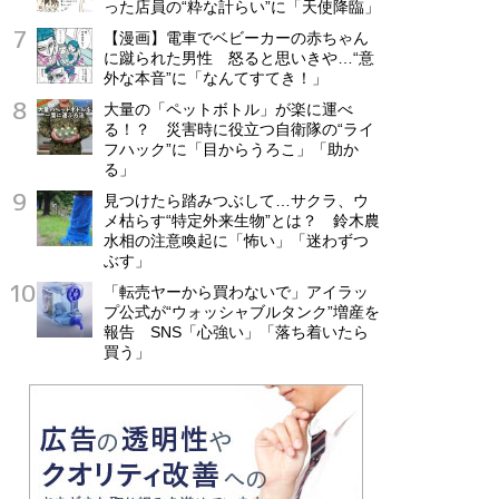
った店員の“粋な計らい”に「天使降臨」
【漫画】電車でベビーカーの赤ちゃん
に蹴られた男性 怒ると思いきや…“意
外な本音”に「なんてすてき！」
大量の「ペットボトル」が楽に運べ
る！？ 災害時に役立つ自衛隊の“ライ
フハック”に「目からうろこ」「助か
る」
見つけたら踏みつぶして…サクラ、ウ
メ枯らす“特定外来生物”とは？ 鈴木農
水相の注意喚起に「怖い」「迷わずつ
ぶす」
「転売ヤーから買わないで」アイラッ
プ公式が“ウォッシャブルタンク”増産を
報告 SNS「心強い」「落ち着いたら
買う」