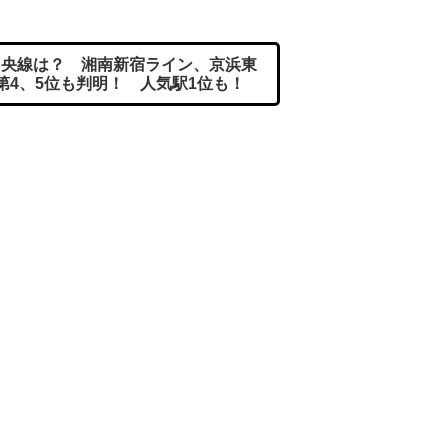
央線は？ 湘南新宿ライン、京浜東
第4、5位も判明！ 人気駅1位も！