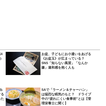
4
お盆、子どもにお小遣いをあげる
カ
《お盆玉》が広まっている？
SNS「知らない風習」「なんか
嫌」違和感を抱く人も
み
SAで「ラーメン＆チャーハン」
する
は猛烈な眠気のもと？ ドライブ
みた
中の“疲れにくい食事術”とは【管
理栄養士に聞く】