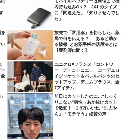
然の
モバイルバッテリーは何個まで機
内持ち込みOK？ JALのクイズ
ぎ
に「間違えた」「知りませんでし
た」
剤を
旅先で「常用薬」を切らした…薬
局で何を伝える？ “あると助か
ない
る情報”とお薬手帳の活用法とは
【薬剤師に聞く】
点
ユニクロ×フランス「コントワ
ピー
ー・デ・コトニエ」 コーデュロ
対象
イジャケット＆バレルパンツのセ
ットアップ、デニムブラウス…全
7アイテム
省」
前日にカットしたのに…“しっく
りこない”男性→あか抜けカット
で激変！ 2.9万いいね「別人や
ん」「モテそう」絶賛の声