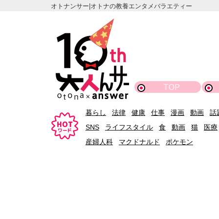
オトナンサー|オトナの教養エンタメバラエティー
TOP
暮らし
法律
健康
仕事
漫画
動画
話
SNS
ライフスタイル
食
動画
猫
医療
産婦人科
マクドナルド
ポケモン