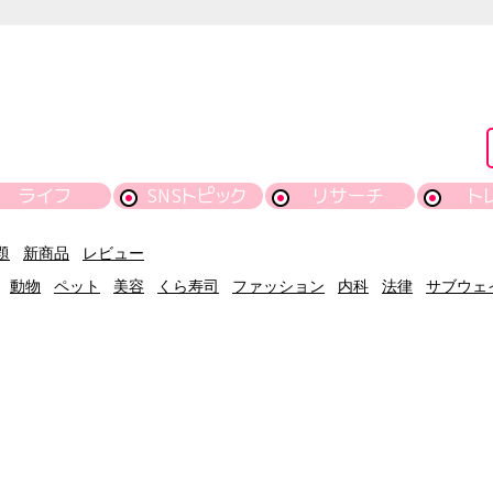
ライフ
SNSトピック
リサーチ
ト
題
新商品
レビュー
動物
ペット
美容
くら寿司
ファッション
内科
法律
サブウェ