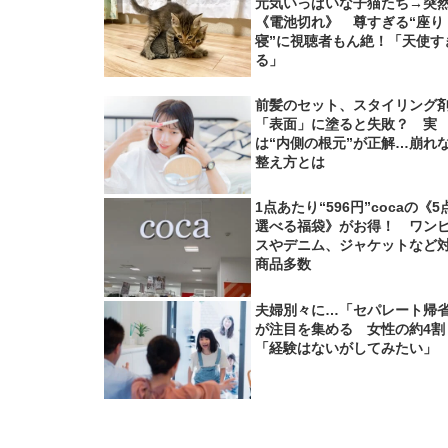
元気いっぱいな子猫たち→突
《電池切れ》 尊すぎる“座り
寝”に視聴者もん絶！「天使す
る」
前髪のセット、スタイリング
「表面」に塗ると失敗？ 実
は“内側の根元”が正解…崩れ
整え方とは
1点あたり“596円”cocaの《5
選べる福袋》がお得！ ワン
スやデニム、ジャケットなど
商品多数
夫婦別々に…「セパレート帰
が注目を集める 女性の約4割
「経験はないがしてみたい」