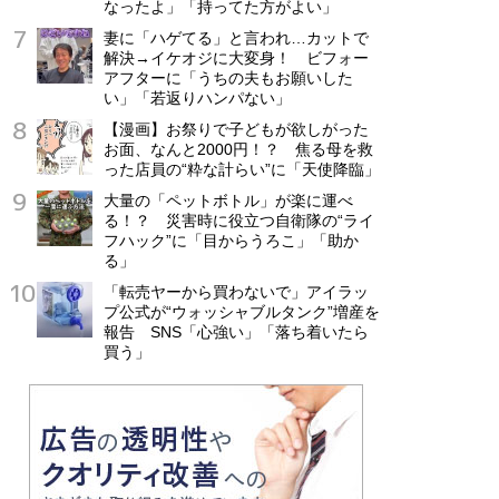
なったよ」「持ってた方がよい」
妻に「ハゲてる」と言われ…カットで
解決→イケオジに大変身！ ビフォー
アフターに「うちの夫もお願いした
い」「若返りハンパない」
【漫画】お祭りで子どもが欲しがった
お面、なんと2000円！？ 焦る母を救
った店員の“粋な計らい”に「天使降臨」
大量の「ペットボトル」が楽に運べ
る！？ 災害時に役立つ自衛隊の“ライ
フハック”に「目からうろこ」「助か
る」
「転売ヤーから買わないで」アイラッ
プ公式が“ウォッシャブルタンク”増産を
報告 SNS「心強い」「落ち着いたら
買う」