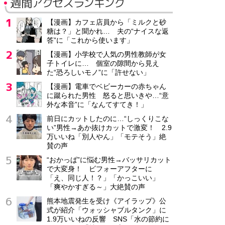
週間アクセスランキング
【漫画】カフェ店員から「ミルクと砂
糖は？」と聞かれ… 夫の“ナイスな返
答”に「これから使います」
【漫画】小学校で人気の男性教師が女
子トイレに… 個室の隙間から見え
た“恐ろしいモノ”に「許せない」
【漫画】電車でベビーカーの赤ちゃん
に蹴られた男性 怒ると思いきや…“意
外な本音”に「なんてすてき！」
前日にカットしたのに…“しっくりこな
い”男性→あか抜けカットで激変！ 2.9
万いいね「別人やん」「モテそう」絶
賛の声
“おかっぱ”に悩む男性→バッサリカット
で大変身！ ビフォーアフターに
「え、同じ人！？」「かっこいい」
「爽やかすぎる～」大絶賛の声
熊本地震発生を受け《アイラップ》公
式が紹介「ウォッシャブルタンク」に
1.9万いいねの反響 SNS「水の節約に