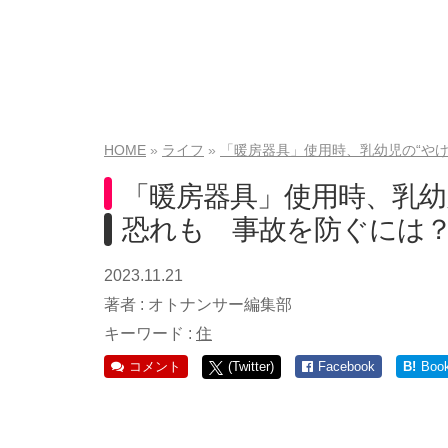
HOME
ライフ
「暖房器具」使用時、乳幼児の“や
「暖房器具」使用時、乳幼
恐れも 事故を防ぐには
2023.11.21
著者 :
オトナンサー編集部
キーワード :
住
コメント
(Twitter)
Facebook
B!
Boo