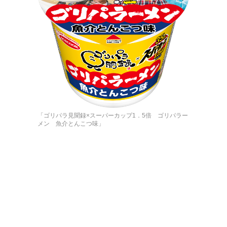
「ゴリパラ見聞録×スーパーカップ1．5倍 ゴリパラー
メン 魚介とんこつ味」