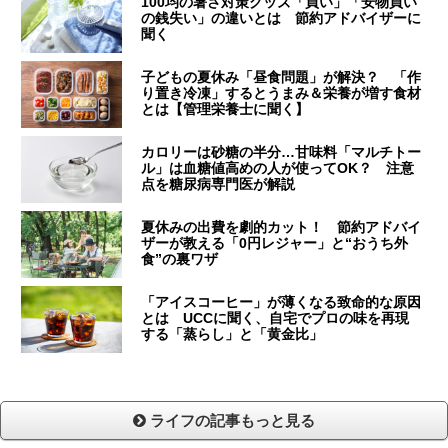
100均の暑さ対策グッズ「買い」「安物買い
の銭失い」の違いとは 節約アドバイザーに
聞く
子どもの夏休み「昼食問題」が解決？ 「作
り置き冷凍」するとうまみ＆栄養が増す食材
とは【管理栄養士に聞く】
カロリーは砂糖の半分…甘味料「マルチトー
ル」は血糖値高めの人が使ってOK？ 注意
点を糖尿病専門医が解説
夏休みの出費を劇的カット！ 節約アドバイ
ザーが教える「0円レジャー」と“おうち外
食”の裏ワザ
「アイスコーヒー」が薄くなる致命的な原因
とは UCCに聞く、自宅でプロの味を再現
する「蒸らし」と「黄金比」
ライフの記事もっと見る