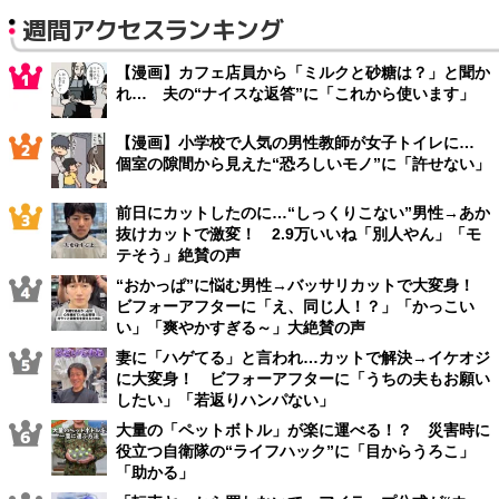
週間アクセスランキング
【漫画】カフェ店員から「ミルクと砂糖は？」と聞か
れ… 夫の“ナイスな返答”に「これから使います」
【漫画】小学校で人気の男性教師が女子トイレに…
個室の隙間から見えた“恐ろしいモノ”に「許せない」
前日にカットしたのに…“しっくりこない”男性→あか
抜けカットで激変！ 2.9万いいね「別人やん」「モ
テそう」絶賛の声
“おかっぱ”に悩む男性→バッサリカットで大変身！
ビフォーアフターに「え、同じ人！？」「かっこい
い」「爽やかすぎる～」大絶賛の声
妻に「ハゲてる」と言われ…カットで解決→イケオジ
に大変身！ ビフォーアフターに「うちの夫もお願い
したい」「若返りハンパない」
大量の「ペットボトル」が楽に運べる！？ 災害時に
役立つ自衛隊の“ライフハック”に「目からうろこ」
「助かる」