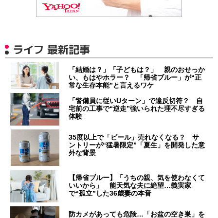
ライフ 最新記事
「結婚は？」「子どもは？」 親のおせっか
い、もはやホラー？ 「帰省ブルー」が“正
常な生存本能”と言えるワケ
「警備員に従いUターン」で違反切符？ 自
宅前の工事で“逆走”強いられた理不尽すぎる
体験
35度以上で「ビール」売れなくなる？ サ
ントリーが“猛暑限定”「夏生」を開発した意
外な背景
【帰省ブルー】「うちの親、気を使わなくて
いいから」 能天気な夫に絶望…義実家
で“孤立”した36歳妻の本音
防カメがあっても危険…「お盆の空き巣」を