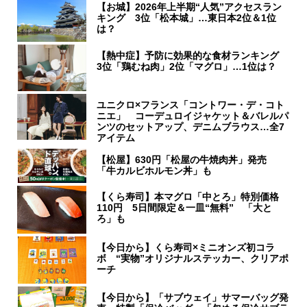
【お城】2026年上半期“人気”アクセスラン
キング 3位「松本城」…東日本2位＆1位
は？
【熱中症】予防に効果的な食材ランキング
3位「鶏むね肉」2位「マグロ」…1位は？
ユニクロ×フランス「コントワー・デ・コト
ニエ」 コーデュロイジャケット＆バレルパ
ンツのセットアップ、デニムブラウス…全7
アイテム
【松屋】630円「松屋の牛焼肉丼」発売
「牛カルビホルモン丼」も
【くら寿司】本マグロ「中とろ」特別価格
110円 5日間限定＆一皿“無料” 「大と
ろ」も
【今日から】くら寿司×ミニオンズ初コラ
ボ “実物”オリジナルステッカー、クリアポ
ーチ
【今日から】「サブウェイ」サマーバッグ発