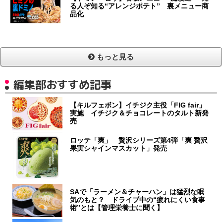
る人ぞ知る“アレンジポテト” 裏メニュー商
品化
もっと見る
編集部おすすめ記事
【キルフェボン】イチジク主役「FIG fair」
実施 イチジク＆チョコレートのタルト新発
売
ロッテ「爽」 贅沢シリーズ第4弾「爽 贅沢
果実シャインマスカット」発売
SAで「ラーメン＆チャーハン」は猛烈な眠
気のもと？ ドライブ中の“疲れにくい食事
術”とは【管理栄養士に聞く】