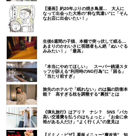
【漫画】約20年ぶりの焼き鳥屋… 大人に
なって出会った大将の“粋な気遣い”に「そん
なお店に出会いたい！」
生後6週間の子猫、本棚で突っ伏して眠る…
あまりのかわいさに視聴者もん絶「ぬいぐる
みみたい！」「最高」
「本当にやめてほしい」 スーパー銭湯スタ
ッフが訴える“利用時のNG行為”に「困る」
「当たり前すぎ」
旅先のホテルで「眠れない」のは脳の防衛本
能？ 高すぎる枕を調整する“裏技”とは
《弾丸旅行》はアリ？ ナシ？ SNS「バカ
高い交通費を払うのはちょっと」「お金に余
裕がある人だけ」“よく行く人”の意見は
【ドミノ・ピザ】看板メニュー“魔改造” 知