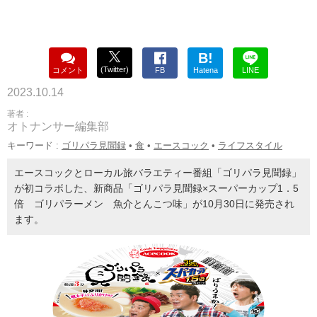
B!
(Twitter)
コメント
FB
Hatena
LINE
2023.10.14
著者 :
オトナンサー編集部
キーワード :
ゴリパラ見聞録
•
食
•
エースコック
•
ライフスタイル
エースコックとローカル旅バラエティー番組「ゴリパラ見聞録」
が初コラボした、新商品「ゴリパラ見聞録×スーパーカップ1．5
倍 ゴリパラーメン 魚介とんこつ味」が10月30日に発売され
ます。