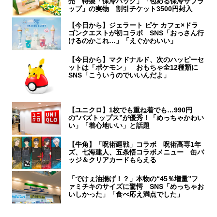
売 特製「保冷バッグ」「包める保冷サブラ
ップ」の実物 割引チケット3500円封入
【今日から】ジェラート ピケ カフェ×ドラ
ゴンクエストが初コラボ SNS「おっさん行
けるのかこれ…」「えぐかわいい」
【今日から】マクドナルド、次のハッピーセ
ットは「ポケモン」 おもちゃ全12種類に
SNS「こういうのでいいんだよ」
【ユニクロ】1枚でも重ね着でも…990円
の“バズトップス”が優秀！「めっちゃかわい
い」「着心地いい」と話題
【牛角】「呪術廻戦」コラボ 呪術高専1年
ズ、七海建人、五条悟コラボメニュー 缶バ
ッジ＆クリアカードもらえる
「でけぇ油揚げ！？」本物の“45％増量”フ
ァミチキのサイズに驚愕 SNS「めっちゃお
いしかった」「食べ応え満点でした」