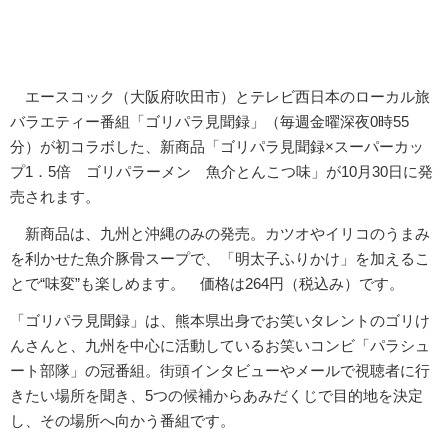
エースコック（大阪府吹田市）とテレビ西日本のローカル旅
バラエティー番組「ゴリパラ見聞録」（毎週金曜深夜0時55
分）が初コラボした、新商品「ゴリパラ見聞録×スーパーカッ
プ1．5倍 ゴリパラーメン 魚介とんこつ味」が10月30日に発
売されます。
新商品は、九州と沖縄のみの発売。カツオやイリコのうまみ
を利かせた魚介豚骨スープで、「明太子ふりかけ」を加えるこ
とで“味変”も楽しめます。 価格は264円（税込み）です。
「ゴリパラ見聞録」は、熊本県出身でお笑いタレントのゴリけ
んさんと、九州を中心に活動しているお笑いコンビ「パラシュ
ート部隊」の冠番組。街頭インタビューやメールで視聴者に行
きたい場所を聞き、5つの候補からあみだくじで目的地を決定
し、その場所へ向かう番組です。