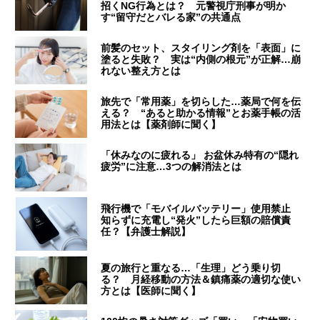
招くNG行為とは？ 元警視庁刑事が明か
す“留守だとバレる家”の共通点
前髪のセット、スタイリング剤を「表面」に
塗ると失敗？ 実は“内側の根元”が正解…崩
れない整え方とは
旅先で「常用薬」を切らした…薬局で何を伝
える？ “あると助かる情報”とお薬手帳の活
用法とは【薬剤師に聞く】
「休みなのに疲れる」 お盆休み特有の“隠れ
疲労”に注意…3つの解消法とは
飛行機で「モバイルバッテリー」使用禁止
知らずに充電し“発火”したら巨額の賠償責
任？【弁護士解説】
夏の旅行と重なる…「生理」どう乗り切
る？ 月経移動の方法＆鎮痛薬の適切な使い
方とは【医師に聞く】