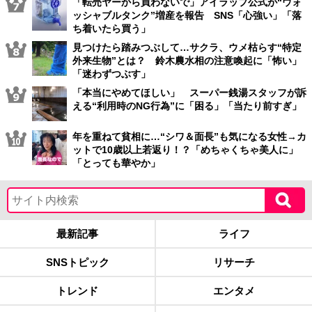
「転売ヤーから買わないで」アイラップ公式が“ウォ
ッシャブルタンク”増産を報告 SNS「心強い」「落
ち着いたら買う」
見つけたら踏みつぶして…サクラ、ウメ枯らす“特定
外来生物”とは？ 鈴木農水相の注意喚起に「怖い」
「迷わずつぶす」
「本当にやめてほしい」 スーパー銭湯スタッフが訴
える“利用時のNG行為”に「困る」「当たり前すぎ」
年を重ねて貧相に…“シワ＆面長”も気になる女性→カ
ットで10歳以上若返り！？「めちゃくちゃ美人に」
「とっても華やか」
最新記事
ライフ
SNSトピック
リサーチ
トレンド
エンタメ