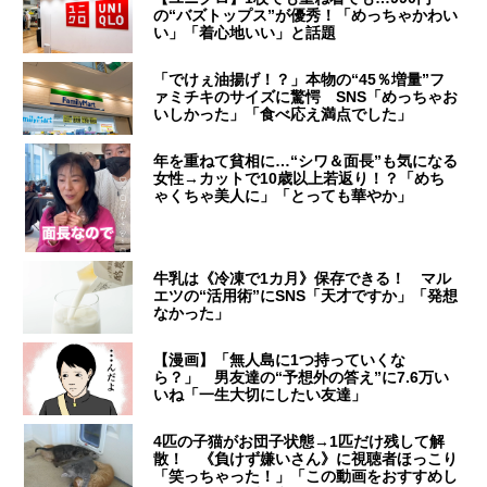
の“バズトップス”が優秀！「めっちゃかわい
い」「着心地いい」と話題
「でけぇ油揚げ！？」本物の“45％増量”フ
ァミチキのサイズに驚愕 SNS「めっちゃお
いしかった」「食べ応え満点でした」
年を重ねて貧相に…“シワ＆面長”も気になる
女性→カットで10歳以上若返り！？「めち
ゃくちゃ美人に」「とっても華やか」
牛乳は《冷凍で1カ月》保存できる！ マル
エツの“活用術”にSNS「天才ですか」「発想
なかった」
【漫画】「無人島に1つ持っていくな
ら？」 男友達の“予想外の答え”に7.6万い
いね「一生大切にしたい友達」
4匹の子猫がお団子状態→1匹だけ残して解
散！ 《負けず嫌いさん》に視聴者ほっこり
「笑っちゃった！」「この動画をおすすめし