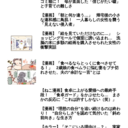
ゴミ箱に！ 母が直面した「信じがたい嘘」
と子育ての難しさ
【漫画】「朝と何か違う…」 帰宅後の小さ
な違和感に鳥肌！ 一人暮らしの女性を襲う
「見えない侵入者」
【漫画】「絵を見ていただけなのに…」 シ
ョッピングモールで個室に誘い込まれ… 洗
脳の末に多額の絵画を購入させられた女性の
衝撃実話
【漫画】「食べるならとっくに食べさせて
る！」 2歳娘の食べムラに悩む妻をブチ切
れさせた、夫の“余計な一言”とは
【ねこ漫画】食卓に上がる愛猫への最終手
段！ 「食卓ガード」をかぶせたら… まさ
かの反応に「これは許すしかない（笑）」
【漫画】“理想の自分”を追い続けるのは終わ
り！ “自分らしさ”を認めて気付いた「斜め
前向き」な生き方
【ホラー】「そこにいる理由は…？」 実家