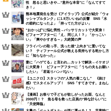
性 怒ると思いきや…“意外な本音”に「なんてすて
き！」
熊本地震発生を受け《アイラップ》公式が紹介「ウォ
ッシャブルタンク」に1.9万いいねの反響 SNS「水
の節約になったよ」「持ってた方がよい」
“おかっぱ”に悩む男性→バッサリカットで大変身！
ビフォーアフターに「え、同じ人！？」「かっこい
い」「爽やかすぎる～」大絶賛の声
フライパンの取っ手、洗った後“上向き”に置いてな
い？ ティファール公式が教える長持ちする乾かし方
に「知らなかった」
妻に「ハゲてる」と言われ…カットで解決→イケオジ
に大変身！ ビフォーアフターに「うちの夫もお願い
したい」「若返りハンパない」
【ユニクロ】スタッフの“人気の着こなし” 《抜け
感》でスタイルアップ！ SNS「すてきです。まねし
たい」
【漫画】お祭りで子どもが欲しがったお面、なんと
2000円！？ 焦る母を救った店員の“粋な計らい”に
「天使降臨」
大量の「ペットボトル」が楽に運べる！？ 災害時に