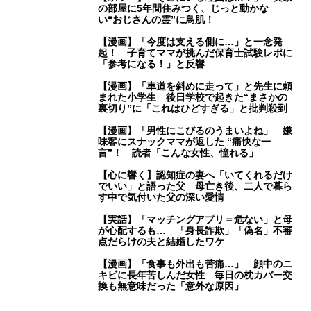
の部屋に5年間住みつく、じっと動かな
い“おじさんの霊”に鳥肌！
【漫画】「今度は支える側に…」と一念発
起！ 子育てママが挑んだ保育士試験レポに
「参考になる！」と反響
【漫画】「車道を斜めに走って」と先生に頼
まれた小学生 後日学校で起きた“まさかの
裏切り”に「これはひどすぎる」と批判殺到
【漫画】「男性にこびるのうまいよね」 嫌
味客にスナックママが返した “痛快な一
言”！ 読者「こんな女性、憧れる」
【心に響く】認知症の妻へ「いてくれるだけ
でいい」と語った父 母亡き後、二人で暮ら
す中で気付いた父の深い愛情
【実話】「マッチングアプリ＝危ない」と母
が心配するも… 「身長詐欺」「偽名」不審
点だらけの夫と結婚したワケ
【漫画】「食事も外出も苦痛…」 顔中のニ
キビに長年苦しんだ女性 毎日の枕カバー交
換も無意味だった「意外な原因」