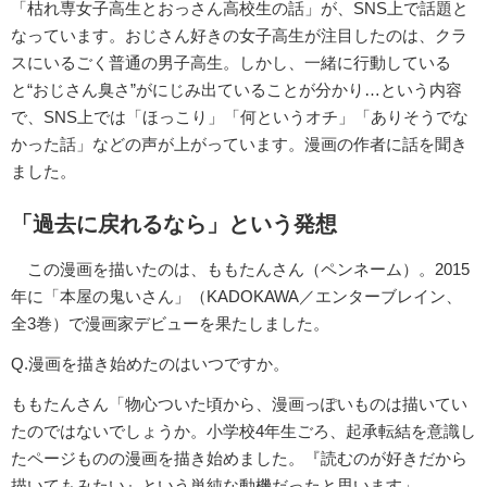
「枯れ専女子高生とおっさん高校生の話」が、SNS上で話題と
なっています。おじさん好きの女子高生が注目したのは、クラ
スにいるごく普通の男子高生。しかし、一緒に行動している
と“おじさん臭さ”がにじみ出ていることが分かり…という内容
で、SNS上では「ほっこり」「何というオチ」「ありそうでな
かった話」などの声が上がっています。漫画の作者に話を聞き
ました。
「過去に戻れるなら」という発想
この漫画を描いたのは、ももたんさん（ペンネーム）。2015
年に「本屋の鬼いさん」（KADOKAWA／エンターブレイン、
全3巻）で漫画家デビューを果たしました。
Q.漫画を描き始めたのはいつですか。
ももたんさん「物心ついた頃から、漫画っぽいものは描いてい
たのではないでしょうか。小学校4年生ごろ、起承転結を意識し
たページものの漫画を描き始めました。『読むのが好きだから
描いてもみたい』という単純な動機だったと思います」