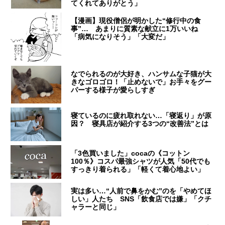
てくれてありがとう」
【漫画】現役僧侶が明かした“修行中の食
事”… あまりに質素な献立に1万いいね
「病気になりそう」「大変だ」
なでられるのが大好き、ハンサムな子猫が大
きなゴロゴロ！「止めないで」お手々をグー
パーする様子が愛らしすぎ
寝ているのに疲れ取れない…「寝返り」が原
因？ 寝具店が紹介する3つの“改善法”とは
「3色買いました」cocaの《コットン
100％》コスパ最強シャツが人気「50代でも
すっきり着られる」「軽くて着心地よい」
実は多い…“人前で鼻をかむ”のを「やめてほ
しい」人たち SNS「飲食店では嫌」「クチ
ャラーと同じ」