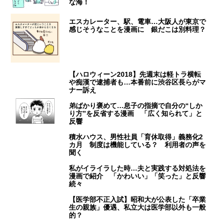
な海！
エスカレーター、駅、電車…大阪人が東京で
感じそうなことを漫画に 銀だこは別料理？
【ハロウィーン2018】先週末は軽トラ横転
や痴漢で逮捕者も…本番前に渋谷区長らがマ
ナー訴え
弟ばかり褒めて…息子の指摘で自分の“しか
り方”を反省する漫画 「広く知られて」と
反響
積水ハウス、男性社員「育休取得」義務化2
カ月 制度は機能している？ 利用者の声を
聞く
私がイライラした時…夫と実践する対処法を
漫画で紹介 「かわいい」「笑った」と反響
続々
【医学部不正入試】昭和大が公表した「卒業
生の親族」優遇、私立大は医学部以外も一般
的？