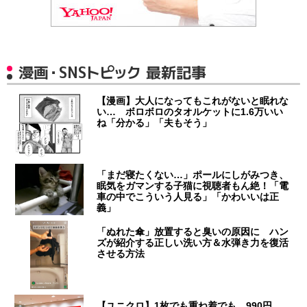
漫画・SNSトピック 最新記事
【漫画】大人になってもこれがないと眠れな
い… ボロボロのタオルケットに1.6万いい
ね「分かる」「夫もそう」
「まだ寝たくない…」ポールにしがみつき、
眠気をガマンする子猫に視聴者もん絶！「電
車の中でこういう人見る」「かわいいは正
義」
「ぬれた傘」放置すると臭いの原因に ハン
ズが紹介する正しい洗い方＆水弾き力を復活
させる方法
【ユニクロ】1枚でも重ね着でも…990円