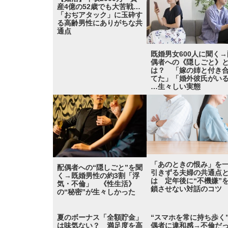
産4億の52歳でも大苦戦…
「おぢアタック」に玉砕す
る高齢男性にありがちな共
通点
既婚男女600人に聞く→
偶者への《隠しごと》
は？ 「嫁の姉と付き
てた」「婚外彼氏がい
…生々しい実態
「あのときの恨み」を
配偶者への“隠しごと”を聞
引きずる夫婦の共通点
く→既婚男性の約3割「浮
は 定年後に“不機嫌”
気・不倫」 《性生活》
鎖させない対話のコツ
の“秘密”が生々しかった
夏のボーナス「全額貯金」
“スマホを常に持ち歩く
は味気ない？ 満足度を高
偶者に違和感→不倫だ