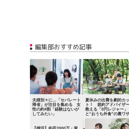
編集部おすすめ記事
夫婦別々に…「セパレート
夏休みの出費を劇的カ
帰省」が注目を集める 女
ト！ 節約アドバイザ
性の約4割「経験はないが
教える「0円レジャー」
してみたい」
と“おうち外食”の裏ワ
【婚活】年収2000万・資