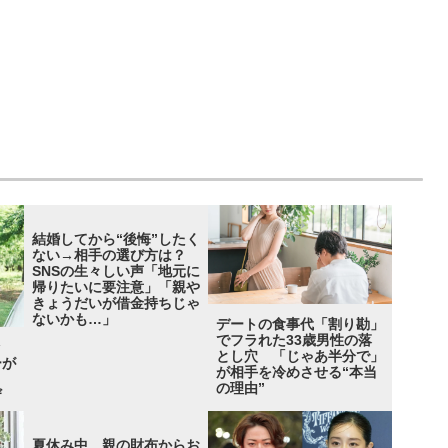
結婚してから“後悔”したく
ない→相手の選び方は？
SNSの生々しい声「地元に
帰りたいに要注意」「親や
きょうだいが借金持ちじゃ
ないかも…」
デートの食事代「割り勘」
でフラれた33歳男性の落
ッ
とし穴 「じゃあ半分で」
ーが
が相手を冷めさせる“本当
の理由”
ザ
夏休み中、親の財布からお