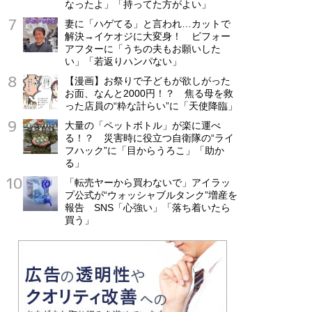
なったよ」「持ってた方がよい」
妻に「ハゲてる」と言われ…カットで
解決→イケオジに大変身！ ビフォー
アフターに「うちの夫もお願いした
い」「若返りハンパない」
【漫画】お祭りで子どもが欲しがった
お面、なんと2000円！？ 焦る母を救
った店員の“粋な計らい”に「天使降臨」
大量の「ペットボトル」が楽に運べ
る！？ 災害時に役立つ自衛隊の“ライ
フハック”に「目からうろこ」「助か
る」
「転売ヤーから買わないで」アイラッ
プ公式が“ウォッシャブルタンク”増産を
報告 SNS「心強い」「落ち着いたら
買う」