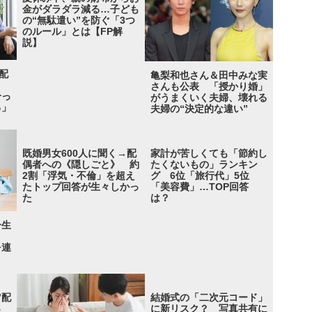
金がダラダラ減る…子ども
の“無駄遣い”を防ぐ「3つ
のルール」とは【FP解
説】
配
亀梨和也さん＆田中みな実
と
さんも公表 「授かり婚」
合っ
がうまくいく夫婦、壊れる
る」
夫婦の“決定的な違い”
既婚男女600人に聞く→配
家計が苦しくても「節約し
偶者への《隠しごと》 約
たくないもの」ランキン
2割「浮気・不倫」を超え
グ 6位「旅行代」5位
たトップ回答が生々しかっ
「美容費」…TOP回答
た
は？
一生
と
を連
”配
結婚式の「二次元コード」
っ
に新リスク？ 写真共有に