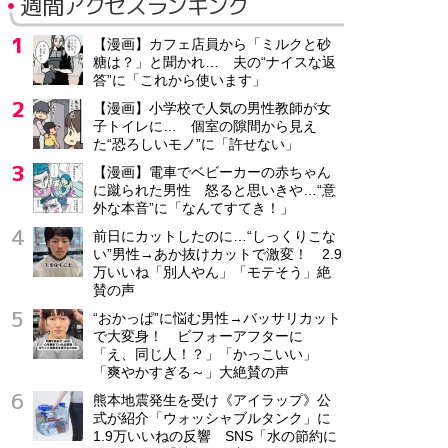
週間アクセスランキング
【漫画】カフェ店員から「ミルクと砂
糖は？」と聞かれ… 夫の“ナイスな返
答”に「これから使います」
【漫画】小学校で人気の男性教師が女
子トイレに… 個室の隙間から見え
た“恐ろしいモノ”に「許せない」
【漫画】電車でベビーカーの赤ちゃん
に蹴られた男性 怒ると思いきや…“意
外な本音”に「なんてすてき！」
前日にカットしたのに…“しっくりこな
い”男性→あか抜けカットで激変！ 2.9
万いいね「別人やん」「モテそう」絶
賛の声
“おかっぱ”に悩む男性→バッサリカット
で大変身！ ビフォーアフターに
「え、同じ人！？」「かっこいい」
「爽やかすぎる～」大絶賛の声
熊本地震発生を受け《アイラップ》公
式が紹介「ウォッシャブルタンク」に
1.9万いいねの反響 SNS「水の節約に