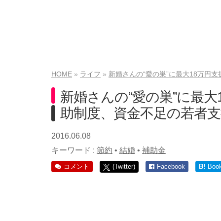
HOME
ライフ
新婚さんの“愛の巣”に最大18万円
新婚さんの“愛の巣”に最
助制度、資金不足の若者支
2016.06.08
キーワード :
節約
•
結婚
•
補助金
コメント
(Twitter)
Facebook
B!
Boo