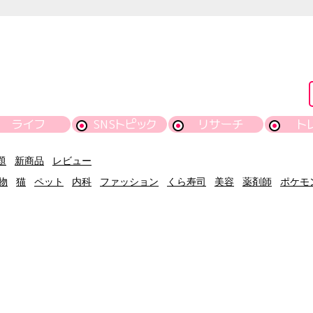
ライフ
SNSトピック
リサーチ
ト
題
新商品
レビュー
物
猫
ペット
内科
ファッション
くら寿司
美容
薬剤師
ポケモ