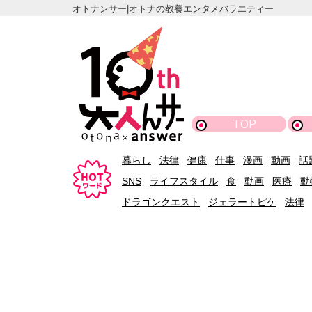
オトナンサー|オトナの教養エンタメバラエティー
TOP
暮らし
法律
健康
仕事
漫画
動画
話
SNS
ライフスタイル
食
動画
医療
動
ドラゴンクエスト
ジェラートピケ
法律