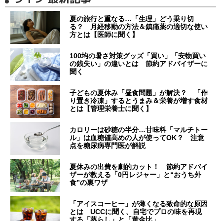
夏の旅行と重なる…「生理」どう乗り切
る？ 月経移動の方法＆鎮痛薬の適切な使い
方とは【医師に聞く】
100均の暑さ対策グッズ「買い」「安物買い
の銭失い」の違いとは 節約アドバイザーに
聞く
子どもの夏休み「昼食問題」が解決？ 「作
り置き冷凍」するとうまみ＆栄養が増す食材
とは【管理栄養士に聞く】
カロリーは砂糖の半分…甘味料「マルチトー
ル」は血糖値高めの人が使ってOK？ 注意
点を糖尿病専門医が解説
夏休みの出費を劇的カット！ 節約アドバイ
ザーが教える「0円レジャー」と“おうち外
食”の裏ワザ
「アイスコーヒー」が薄くなる致命的な原因
とは UCCに聞く、自宅でプロの味を再現
する「蒸らし」と「黄金比」