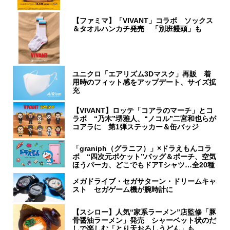
【ファミマ】「VIVANT」コラボ ソックス
＆タオルハンカチ発売 「別班饅頭」も
ユニクロ「エアリズム3Dマスク」再販 着
用時のフィット感をアップデート、サイズ拡
充
【VIVANT】ロッテ「コアラのマーチ」とコ
ラボ “乃木”堺雅人、“ノコル”二宮和也らが
コアラに 第1弾ステッカー＆缶バッジ
「graniph（グラニフ）」×ドラえもんコラ
ボ “四次元ポケット”バッグ＆ポーチ、空気
ほうパーカ、どこでもドアTシャツ…全20種
メガドライブ・セガサターン・ドリームキャ
スト セガゲーム機が腕時計に
【スシロー】人気“家系ラーメン”店監修「豚
骨醤油ラーメン」発売 シャーベット状のだ
しで楽しむ「とり天おろしうどん」も