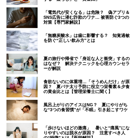
「電気代が安くなる」は危険？ 偽アプリ＆
SNS広告に潜む詐欺のワナ… 被害防ぐ3つの
対策【専門家解説】
「無糖炭酸水」は歯に影響する？ 知覚過敏
を防ぐ“正しい飲み方”とは
夏の旅行や帰省で「身近な人と衝突」するの
はなぜ？ 解決テクニックを心理カウンセラ
ーが解説
食欲ないのに体重増…「そうめんだけ」が原
因？ 夏バテ太り予防に役立つ栄養素＆夕食
の黄金比とは【管理栄養士に聞く】
風呂上がりのアイスはNG？ 夏にやりがち
な“3つの食習慣”が「不眠」引き起こすワケ
「歩けないほどの激痛」 暑いと“痛風”にな
りやすいのは脱水が原因？ 注意すべき人
の“特徴”とは【医師解説】