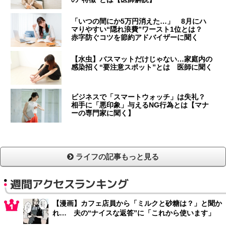
「いつの間にか5万円消えた…」 8月にハ
マりやすい“隠れ浪費”ワースト1位とは？
赤字防ぐコツを節約アドバイザーに聞く
【水虫】バスマットだけじゃない…家庭内の
感染招く“要注意スポット”とは 医師に聞く
ビジネスで「スマートウォッチ」は失礼？
相手に「悪印象」与えるNG行為とは【マナ
ーの専門家に聞く】
ライフの記事もっと見る
週間アクセスランキング
【漫画】カフェ店員から「ミルクと砂糖は？」と聞か
れ… 夫の“ナイスな返答”に「これから使います」