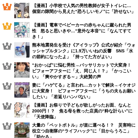
【漫画】小学校で人気の男性教師が女子トイレに…
個室の隙間から見えた“恐ろしいモノ”に「許せない」
【漫画】電車でベビーカーの赤ちゃんに蹴られた男
性 怒ると思いきや…“意外な本音”に「なんてすて
き！」
熊本地震発生を受け《アイラップ》公式が紹介「ウォ
ッシャブルタンク」に1.9万いいねの反響 SNS「水
の節約になったよ」「持ってた方がよい」
“おかっぱ”に悩む男性→バッサリカットで大変身！
ビフォーアフターに「え、同じ人！？」「かっこい
い」「爽やかすぎる～」大絶賛の声
妻に「ハゲてる」と言われ…カットで解決→イケオジ
に大変身！ ビフォーアフターに「うちの夫もお願い
したい」「若返りハンパない」
【漫画】お祭りで子どもが欲しがったお面、なんと
2000円！？ 焦る母を救った店員の“粋な計らい”に
「天使降臨」
大量の「ペットボトル」が楽に運べる！？ 災害時に
役立つ自衛隊の“ライフハック”に「目からうろこ」
「助かる」