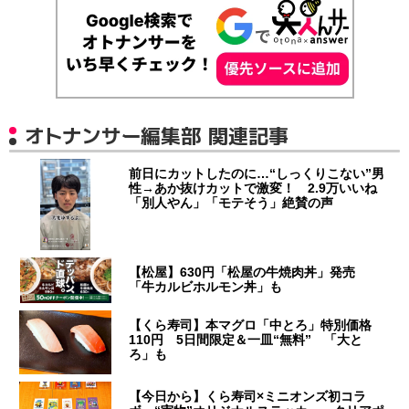
オトナンサー編集部 関連記事
前日にカットしたのに…“しっくりこない”男
性→あか抜けカットで激変！ 2.9万いいね
「別人やん」「モテそう」絶賛の声
【松屋】630円「松屋の牛焼肉丼」発売
「牛カルビホルモン丼」も
【くら寿司】本マグロ「中とろ」特別価格
110円 5日間限定＆一皿“無料” 「大と
ろ」も
【今日から】くら寿司×ミニオンズ初コラ