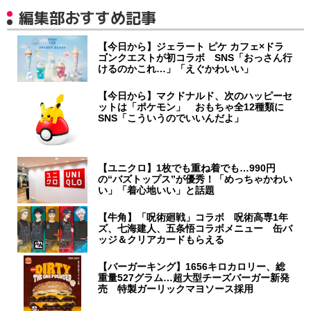
編集部おすすめ記事
【今日から】ジェラート ピケ カフェ×ドラ
ゴンクエストが初コラボ SNS「おっさん行
けるのかこれ…」「えぐかわいい」
【今日から】マクドナルド、次のハッピーセ
ットは「ポケモン」 おもちゃ全12種類に
SNS「こういうのでいいんだよ」
【ユニクロ】1枚でも重ね着でも…990円
の“バズトップス”が優秀！「めっちゃかわい
い」「着心地いい」と話題
【牛角】「呪術廻戦」コラボ 呪術高専1年
ズ、七海建人、五条悟コラボメニュー 缶バ
ッジ＆クリアカードもらえる
【バーガーキング】1656キロカロリー、総
重量527グラム…超大型チーズバーガー新発
売 特製ガーリックマヨソース採用