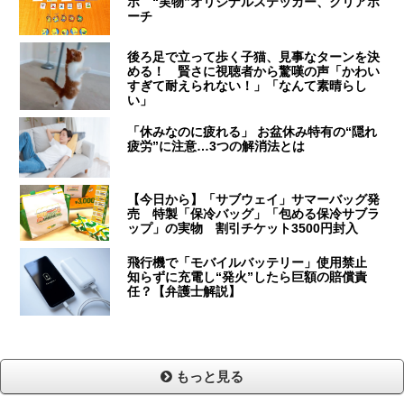
ボ “実物”オリジナルステッカー、クリアポ
ーチ
後ろ足で立って歩く子猫、見事なターンを決
める！ 賢さに視聴者から驚嘆の声「かわい
すぎて耐えられない！」「なんて素晴らし
い」
「休みなのに疲れる」 お盆休み特有の“隠れ
疲労”に注意…3つの解消法とは
【今日から】「サブウェイ」サマーバッグ発
売 特製「保冷バッグ」「包める保冷サブラ
ップ」の実物 割引チケット3500円封入
飛行機で「モバイルバッテリー」使用禁止
知らずに充電し“発火”したら巨額の賠償責
任？【弁護士解説】
もっと見る