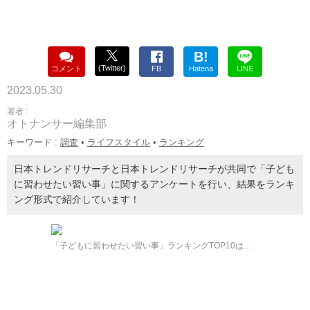
B!
(Twitter)
コメント
FB
Hatena
LINE
2023.05.30
著者 :
オトナンサー編集部
キーワード :
調査
•
ライフスタイル
•
ランキング
日本トレンドリサーチと日本トレンドリサーチが共同で「子ども
に習わせたい習い事」に関するアンケートを行い、結果をランキ
ング形式で紹介しています！
「子どもに習わせたい習い事」ランキングTOP10は…