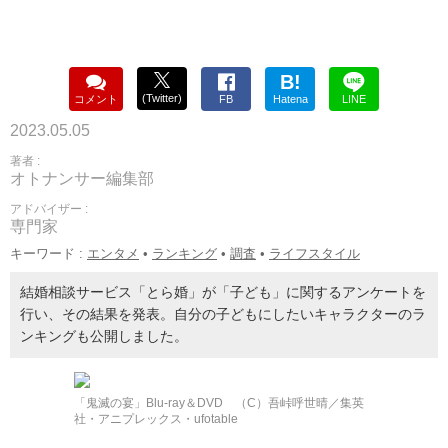
B!
(Twitter)
コメント
FB
Hatena
LINE
2023.05.05
著者 :
オトナンサー編集部
アドバイザー :
専門家
キーワード :
エンタメ
•
ランキング
•
調査
•
ライフスタイル
結婚相談サービス「とら婚」が「子ども」に関するアンケートを
行い、その結果を発表。自分の子どもにしたいキャラクターのラ
ンキングも公開しました。
「鬼滅の宴」Blu-ray＆DVD （C）吾峠呼世晴／集英
社・アニプレックス・ufotable