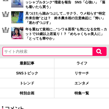
ッシャブルタンク”増産を報告 SNS「心強い」「落
ち着いたら買う」
見つけたら踏みつぶして…サクラ、ウメ枯らす“特定
外来生物”とは？ 鈴木農水相の注意喚起に「怖い」
「迷わずつぶす」
年を重ねて貧相に…“シワ＆面長”も気になる女性→カ
ットで10歳以上若返り！？「めちゃくちゃ美人に」
「とっても華やか」
最新記事
ライフ
SNSトピック
リサーチ
トレンド
エンタメ
特別企画
特集一覧
コメント