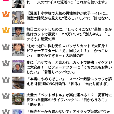
れ… 夫の“ナイスな返答”に「これから使います」
【漫画】小学校で人気の男性教師が女子トイレに…
個室の隙間から見えた“恐ろしいモノ”に「許せない」
前日にカットしたのに…“しっくりこない”男性→あか
抜けカットで激変！ 2.9万いいね「別人やん」「モ
テそう」絶賛の声
“おかっぱ”に悩む男性→バッサリカットで大変身！
ビフォーアフターに「え、同じ人！？」「かっこい
い」「爽やかすぎる～」大絶賛の声
妻に「ハゲてる」と言われ…カットで解決→イケオジ
に大変身！ ビフォーアフターに「うちの夫もお願い
したい」「若返りハンパない」
「本当にやめてほしい」 スーパー銭湯スタッフが訴
える“利用時のNG行為”に「困る」「当たり前すぎ」
大量の「ペットボトル」が楽に運べる！？ 災害時に
役立つ自衛隊の“ライフハック”に「目からうろこ」
「助かる」
「転売ヤーから買わないで」アイラップ公式が“ウォ