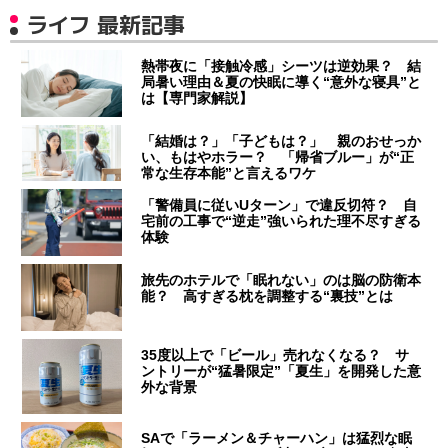
ライフ 最新記事
熱帯夜に「接触冷感」シーツは逆効果？ 結
局暑い理由＆夏の快眠に導く“意外な寝具”と
は【専門家解説】
「結婚は？」「子どもは？」 親のおせっか
い、もはやホラー？ 「帰省ブルー」が“正
常な生存本能”と言えるワケ
「警備員に従いUターン」で違反切符？ 自
宅前の工事で“逆走”強いられた理不尽すぎる
体験
旅先のホテルで「眠れない」のは脳の防衛本
能？ 高すぎる枕を調整する“裏技”とは
35度以上で「ビール」売れなくなる？ サ
ントリーが“猛暑限定”「夏生」を開発した意
外な背景
SAで「ラーメン＆チャーハン」は猛烈な眠