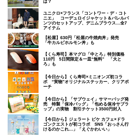
は？
ユニクロ×フランス「コントワー・デ・コト
ニエ」 コーデュロイジャケット＆バレルパ
ンツのセットアップ、デニムブラウス…全7
アイテム
【松屋】630円「松屋の牛焼肉丼」発売
「牛カルビホルモン丼」も
【くら寿司】本マグロ「中とろ」特別価格
110円 5日間限定＆一皿“無料” 「大と
ろ」も
【今日から】くら寿司×ミニオンズ初コラ
ボ “実物”オリジナルステッカー、クリアポ
ーチ
【今日から】「サブウェイ」サマーバッグ発
売 特製「保冷バッグ」「包める保冷サブラ
ップ」の実物 割引チケット3500円封入
【今日から】ジェラート ピケ カフェ×ドラ
ゴンクエストが初コラボ SNS「おっさん行
けるのかこれ…」「えぐかわいい」