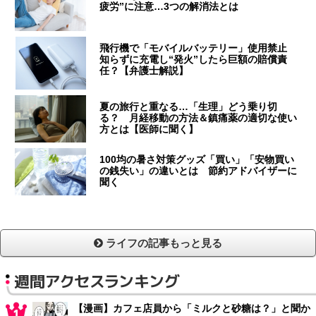
疲労”に注意…3つの解消法とは
飛行機で「モバイルバッテリー」使用禁止
知らずに充電し“発火”したら巨額の賠償責
任？【弁護士解説】
夏の旅行と重なる…「生理」どう乗り切
る？ 月経移動の方法＆鎮痛薬の適切な使い
方とは【医師に聞く】
100均の暑さ対策グッズ「買い」「安物買い
の銭失い」の違いとは 節約アドバイザーに
聞く
ライフの記事もっと見る
週間アクセスランキング
【漫画】カフェ店員から「ミルクと砂糖は？」と聞か