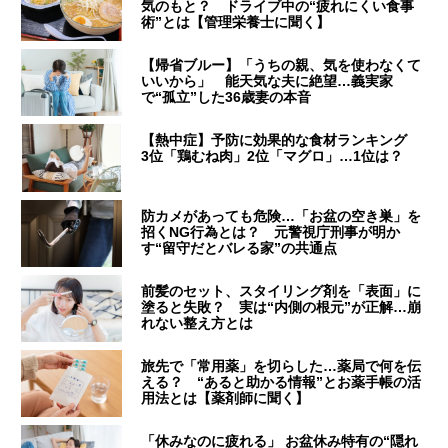
気のもと？ ドライブ中の“疲れにくい食事
術”とは【管理栄養士に聞く】
【帰省ブルー】「うちの親、気を使わなくて
いいから」 能天気な夫に絶望…義実家
で“孤立”した36歳妻の本音
【熱中症】予防に効果的な食材ランキング
3位「鶏むね肉」2位「マグロ」…1位は？
防カメがあっても危険…「お盆の空き巣」を
招くNG行為とは？ 元警視庁刑事が明か
す“留守だとバレる家”の共通点
前髪のセット、スタイリング剤を「表面」に
塗ると失敗？ 実は“内側の根元”が正解…崩
れない整え方とは
旅先で「常用薬」を切らした…薬局で何を伝
える？ “あると助かる情報”とお薬手帳の活
用法とは【薬剤師に聞く】
「休みなのに疲れる」 お盆休み特有の“隠れ