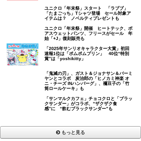
ユニクロ「年末祭」スタート 「ラブブ」
「たまごっち」Tシャツ登場 セール対象ア
イテムは？ ノベルティプレゼントも
ユニクロ「年末祭」開催 ヒートテック、ボ
アスウェットパンツ、フリースがセール 年
始「+J」復刻販売も
「2025年サンリオキャラクター大賞」初回
速報1位は「ポムポムプリン」 40位“特別
賞”は「yoshikitty」
「鬼滅の刃」、ガスト＆ジョナサン＆バーミ
ヤンとコラボ 炭治郎の「ヒノカミ神楽 オ
ニ・チーズ INハンバーグ」、禰豆子の「竹
筒ロールケーキ」も
「サンマルクカフェ」チョコクロと「ブラッ
クサンダー」がコラボ、“ザクザク食
感”に “飲むブラックサンダー”も
もっと見る