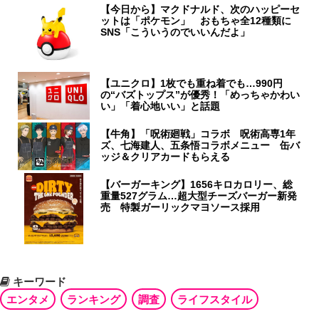
【今日から】マクドナルド、次のハッピーセ
ットは「ポケモン」 おもちゃ全12種類に
SNS「こういうのでいいんだよ」
【ユニクロ】1枚でも重ね着でも…990円
の“バズトップス”が優秀！「めっちゃかわい
い」「着心地いい」と話題
【牛角】「呪術廻戦」コラボ 呪術高専1年
ズ、七海建人、五条悟コラボメニュー 缶バ
ッジ＆クリアカードもらえる
【バーガーキング】1656キロカロリー、総
重量527グラム…超大型チーズバーガー新発
売 特製ガーリックマヨソース採用
キーワード
エンタメ
ランキング
調査
ライフスタイル