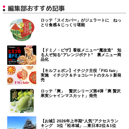
編集部おすすめ記事
ロッテ「スイカバー」がジェラートに ねっ
とり食感＆じっくり堪能
【ドミノ・ピザ】看板メニュー“魔改造” 知
る人ぞ知る“アレンジポテト” 裏メニュー商
品化
【キルフェボン】イチジク主役「FIG fair」
実施 イチジク＆チョコレートのタルト新発
売
ロッテ「爽」 贅沢シリーズ第4弾「爽 贅沢
果実シャインマスカット」発売
【お城】2026年上半期“人気”アクセスラン
キング 3位「松本城」…東日本2位＆1位