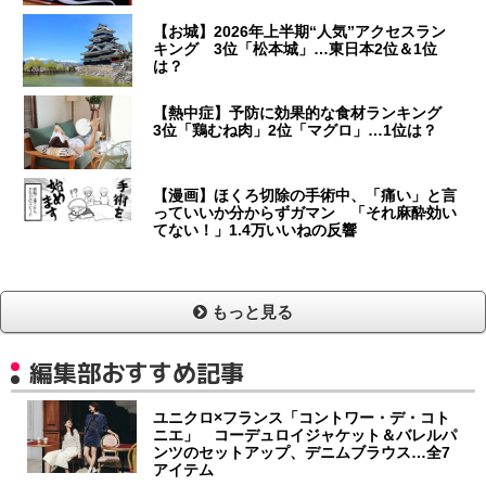
【お城】2026年上半期“人気”アクセスラン
キング 3位「松本城」…東日本2位＆1位
は？
【熱中症】予防に効果的な食材ランキング
3位「鶏むね肉」2位「マグロ」…1位は？
【漫画】ほくろ切除の手術中、「痛い」と言
っていいか分からずガマン 「それ麻酔効い
てない！」1.4万いいねの反響
もっと見る
編集部おすすめ記事
ユニクロ×フランス「コントワー・デ・コト
ニエ」 コーデュロイジャケット＆バレルパ
ンツのセットアップ、デニムブラウス…全7
アイテム