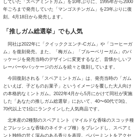
していた「スペアミントガム」を10年ぶりに、1995年から2000
年ごろまで発売していた「マンゴスチンガム」を23年ぶりに復
刻。4月18日から発売します。
「推しガム総選挙」でも人気
同社は2022年に「クイッククエンチ-Cガム」や「コーヒーガ
ム」を復刻発売。また、「梅ガム」「ブルーベリーガム」のパ
ッケージを発売当時のデザインに変更するなど、昔懐かしいフ
レーバーやパッケージのガムを続々と復刻しています。
今回復刻される「スペアミントガム」は、発売当時の「ガム
といえば、子どものお菓子」というイメージを覆した大人向け
の本格的なミントガム。2022年4月から5月にかけて同社が実施
した「あなたの推しガム総選挙」において、40〜60代で3位、
70代以上で1位にランクインした人気商品です。
北米産の2種類のスペアミント（マイルドな香味のスコッチ種
とフレッシュな香味のネイティブ種）をブレンドし、スペアミ
ント独特の甘く深みのある香りを表現。ペパーミントをアクセ