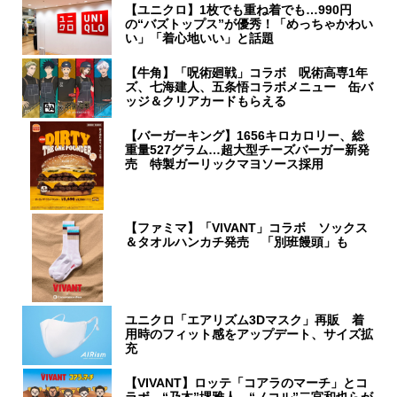
【ユニクロ】1枚でも重ね着でも…990円
の“バズトップス”が優秀！「めっちゃかわい
い」「着心地いい」と話題
【牛角】「呪術廻戦」コラボ 呪術高専1年
ズ、七海建人、五条悟コラボメニュー 缶バ
ッジ＆クリアカードもらえる
【バーガーキング】1656キロカロリー、総
重量527グラム…超大型チーズバーガー新発
売 特製ガーリックマヨソース採用
【ファミマ】「VIVANT」コラボ ソックス
＆タオルハンカチ発売 「別班饅頭」も
ユニクロ「エアリズム3Dマスク」再販 着
用時のフィット感をアップデート、サイズ拡
充
【VIVANT】ロッテ「コアラのマーチ」とコ