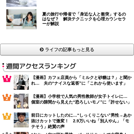
夏の旅行や帰省で「身近な人と衝突」するの
はなぜ？ 解決テクニックを心理カウンセラ
ーが解説
ライフの記事もっと見る
週間アクセスランキング
【漫画】カフェ店員から「ミルクと砂糖は？」と聞か
れ… 夫の“ナイスな返答”に「これから使います」
【漫画】小学校で人気の男性教師が女子トイレに…
個室の隙間から見えた“恐ろしいモノ”に「許せない」
前日にカットしたのに…“しっくりこない”男性→あか
抜けカットで激変！ 2.9万いいね「別人やん」「モ
テそう」絶賛の声