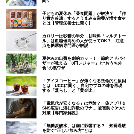
聞く
子どもの夏休み「昼食問題」が解決？ 「作
り置き冷凍」するとうまみ＆栄養が増す食材
とは【管理栄養士に聞く】
カロリーは砂糖の半分…甘味料「マルチトー
ル」は血糖値高めの人が使ってOK？ 注意
点を糖尿病専門医が解説
夏休みの出費を劇的カット！ 節約アドバイ
ザーが教える「0円レジャー」と“おうち外
食”の裏ワザ
「アイスコーヒー」が薄くなる致命的な原因
とは UCCに聞く、自宅でプロの味を再現
する「蒸らし」と「黄金比」
「電気代が安くなる」は危険？ 偽アプリ＆
SNS広告に潜む詐欺のワナ… 被害防ぐ3つの
対策【専門家解説】
「無糖炭酸水」は歯に影響する？ 知覚過敏
を防ぐ“正しい飲み方”とは