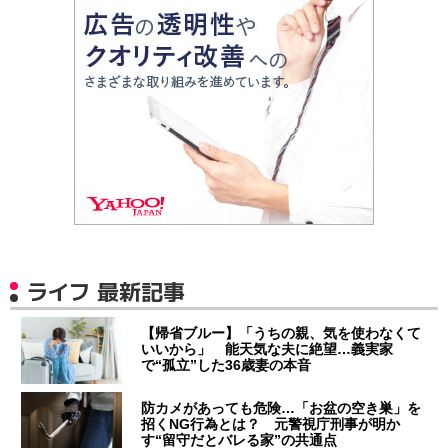
ライフ 最新記事
【帰省ブルー】「うちの親、気を使わなくて
いいから」 能天気な夫に絶望…義実家
で“孤立”した36歳妻の本音
防カメがあっても危険…「お盆の空き巣」を
招くNG行為とは？ 元警視庁刑事が明か
す“留守だとバレる家”の共通点