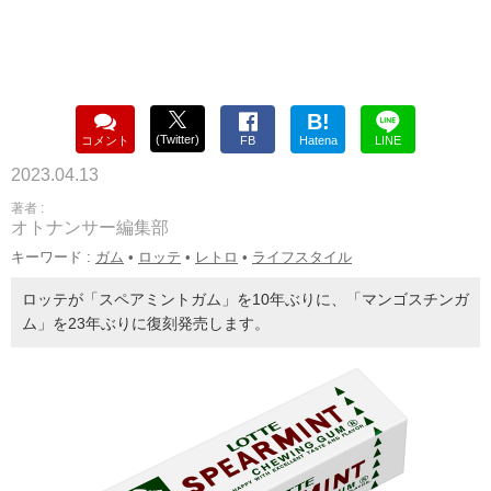
B!
(Twitter)
コメント
FB
Hatena
LINE
2023.04.13
著者 :
オトナンサー編集部
キーワード :
ガム
•
ロッテ
•
レトロ
•
ライフスタイル
ロッテが「スペアミントガム」を10年ぶりに、「マンゴスチンガ
ム」を23年ぶりに復刻発売します。