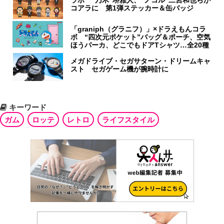
ラボ “乃木”堺雅人、“ノコル”二宮和也らが
コアラに 第1弾ステッカー＆缶バッジ
「graniph（グラニフ）」×ドラえもんコラ
ボ “四次元ポケット”バッグ＆ポーチ、空気
ほうパーカ、どこでもドアTシャツ…全20種
メガドライブ・セガサターン・ドリームキャ
スト セガゲーム機が腕時計に
キーワード
ガム
ロッテ
レトロ
ライフスタイル