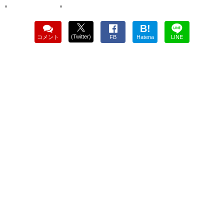
B!
(Twitter)
コメント
FB
Hatena
LINE