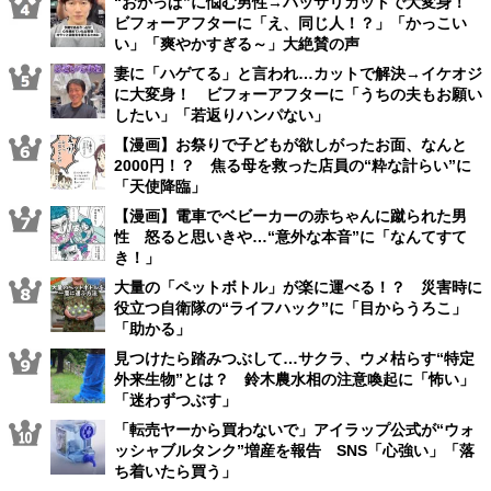
“おかっぱ”に悩む男性→バッサリカットで大変身！
ビフォーアフターに「え、同じ人！？」「かっこい
い」「爽やかすぎる～」大絶賛の声
妻に「ハゲてる」と言われ…カットで解決→イケオジ
に大変身！ ビフォーアフターに「うちの夫もお願い
したい」「若返りハンパない」
【漫画】お祭りで子どもが欲しがったお面、なんと
2000円！？ 焦る母を救った店員の“粋な計らい”に
「天使降臨」
【漫画】電車でベビーカーの赤ちゃんに蹴られた男
性 怒ると思いきや…“意外な本音”に「なんてすて
き！」
大量の「ペットボトル」が楽に運べる！？ 災害時に
役立つ自衛隊の“ライフハック”に「目からうろこ」
「助かる」
見つけたら踏みつぶして…サクラ、ウメ枯らす“特定
外来生物”とは？ 鈴木農水相の注意喚起に「怖い」
「迷わずつぶす」
「転売ヤーから買わないで」アイラップ公式が“ウォ
ッシャブルタンク”増産を報告 SNS「心強い」「落
ち着いたら買う」