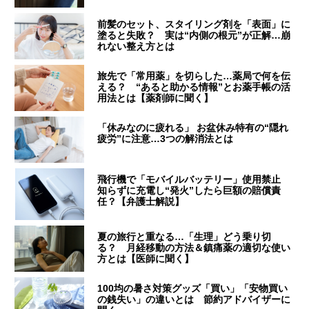
前髪のセット、スタイリング剤を「表面」に
塗ると失敗？ 実は“内側の根元”が正解…崩
れない整え方とは
旅先で「常用薬」を切らした…薬局で何を伝
える？ “あると助かる情報”とお薬手帳の活
用法とは【薬剤師に聞く】
「休みなのに疲れる」 お盆休み特有の“隠れ
疲労”に注意…3つの解消法とは
飛行機で「モバイルバッテリー」使用禁止
知らずに充電し“発火”したら巨額の賠償責
任？【弁護士解説】
夏の旅行と重なる…「生理」どう乗り切
る？ 月経移動の方法＆鎮痛薬の適切な使い
方とは【医師に聞く】
100均の暑さ対策グッズ「買い」「安物買い
の銭失い」の違いとは 節約アドバイザーに