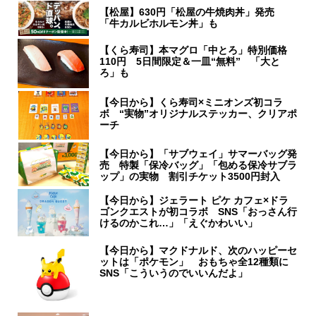
【松屋】630円「松屋の牛焼肉丼」発売
「牛カルビホルモン丼」も
【くら寿司】本マグロ「中とろ」特別価格
110円 5日間限定＆一皿“無料” 「大と
ろ」も
【今日から】くら寿司×ミニオンズ初コラ
ボ “実物”オリジナルステッカー、クリアポ
ーチ
【今日から】「サブウェイ」サマーバッグ発
売 特製「保冷バッグ」「包める保冷サブラ
ップ」の実物 割引チケット3500円封入
【今日から】ジェラート ピケ カフェ×ドラ
ゴンクエストが初コラボ SNS「おっさん行
けるのかこれ…」「えぐかわいい」
【今日から】マクドナルド、次のハッピーセ
ットは「ポケモン」 おもちゃ全12種類に
SNS「こういうのでいいんだよ」