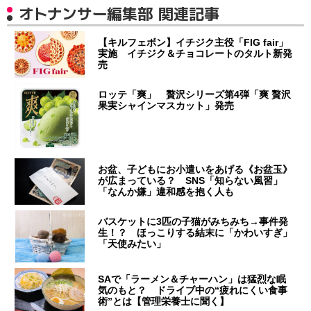
オトナンサー編集部 関連記事
【キルフェボン】イチジク主役「FIG fair」
実施 イチジク＆チョコレートのタルト新発
売
ロッテ「爽」 贅沢シリーズ第4弾「爽 贅沢
果実シャインマスカット」発売
お盆、子どもにお小遣いをあげる《お盆玉》
が広まっている？ SNS「知らない風習」
「なんか嫌」違和感を抱く人も
バスケットに3匹の子猫がみちみち→事件発
生！？ ほっこりする結末に「かわいすぎ」
「天使みたい」
SAで「ラーメン＆チャーハン」は猛烈な眠
気のもと？ ドライブ中の“疲れにくい食事
術”とは【管理栄養士に聞く】