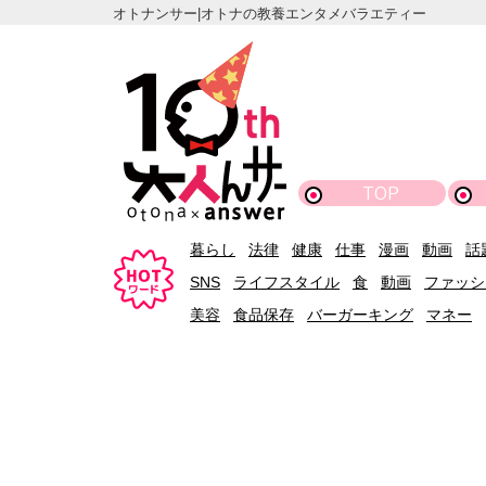
オトナンサー|オトナの教養エンタメバラエティー
TOP
暮らし
法律
健康
仕事
漫画
動画
話
SNS
ライフスタイル
食
動画
ファッシ
美容
食品保存
バーガーキング
マネー