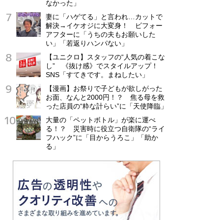
なかった」
妻に「ハゲてる」と言われ…カットで
解決→イケオジに大変身！ ビフォー
アフターに「うちの夫もお願いした
い」「若返りハンパない」
【ユニクロ】スタッフの“人気の着こな
し” 《抜け感》でスタイルアップ！
SNS「すてきです。まねしたい」
【漫画】お祭りで子どもが欲しがった
お面、なんと2000円！？ 焦る母を救
った店員の“粋な計らい”に「天使降臨」
大量の「ペットボトル」が楽に運べ
る！？ 災害時に役立つ自衛隊の“ライ
フハック”に「目からうろこ」「助か
る」