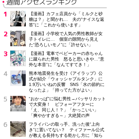
週間アクセスランキング
【漫画】カフェ店員から「ミルクと砂
糖は？」と聞かれ… 夫の“ナイスな返
答”に「これから使います」
【漫画】小学校で人気の男性教師が女
子トイレに… 個室の隙間から見え
た“恐ろしいモノ”に「許せない」
【漫画】電車でベビーカーの赤ちゃん
に蹴られた男性 怒ると思いきや…“意
外な本音”に「なんてすてき！」
熊本地震発生を受け《アイラップ》公
式が紹介「ウォッシャブルタンク」に
1.9万いいねの反響 SNS「水の節約に
なったよ」「持ってた方がよい」
“おかっぱ”に悩む男性→バッサリカット
で大変身！ ビフォーアフターに
「え、同じ人！？」「かっこいい」
「爽やかすぎる～」大絶賛の声
フライパンの取っ手、洗った後“上向
き”に置いてない？ ティファール公式
が教える長持ちする乾かし方に「知ら