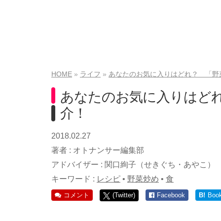
HOME
ライフ
あなたのお気に入りはどれ？ 「野
あなたのお気に入りはど
介！
2018.02.27
著者 :
オトナンサー編集部
アドバイザー :
関口絢子（せきぐち・あやこ）
キーワード :
レシピ
•
野菜炒め
•
食
コメント
(Twitter)
Facebook
B!
Boo