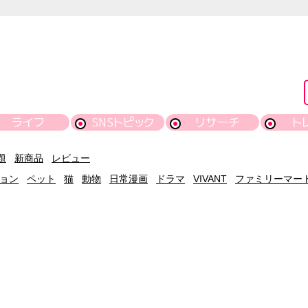
ライフ
SNSトピック
リサーチ
ト
題
新商品
レビュー
ョン
ペット
猫
動物
日常漫画
ドラマ
VIVANT
ファミリーマー