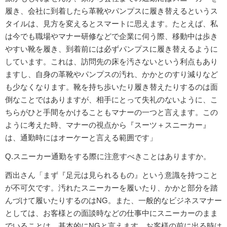
履き、会社に到着したら革靴やパンプスに履き替えるというス
タイルは、見方を変えるとスマートに思えます。たとえば、私
は今でも職場やマナー研修などで企業に伺う際、移動中は歩き
やすい靴を履き、到着前には必ずパンプスに履き替えるように
しています。これは、訪問先の床を汚さないという利点もあり
ますし、自身の革靴やパンプスの汚れ、かかとのすり減りなど
も少なくなります。靴を持ち歩いたり履き替えたりするのは面
倒なことではありますが、相手にとって失礼のないように、こ
ちらがひと手間をかけることもマナーの一つと言えます。この
ように考えた時、マナーの視点から『スーツ＋スニーカー』
は、通勤時にはオーケーと言える範囲です」
Q.スニーカー通勤をする際に注意すべきことはありますか。
西出さん「まず『足元は見られるもの』という意識を持つこと
が不可欠です。汚れたスニーカーを履いたり、かかと部分を踏
んづけて履いたりするのはNG。また、一般的なビジネスマナー
としては、お客様との面談時などの仕事中にスニーカーのまま
でいることは、基本的にNGと言えます。お客様の前に出る時は