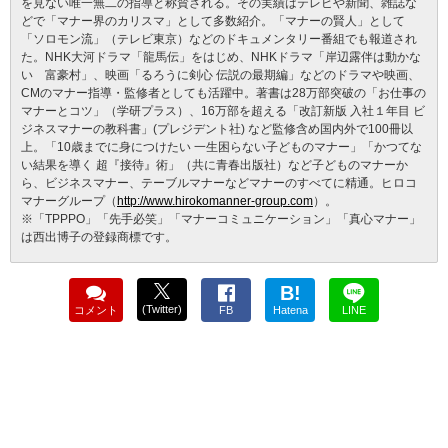
を見ない唯一無二の指導と称賛される。その実績はテレビや新聞、雑誌な
どで「マナー界のカリスマ」として多数紹介。「マナーの賢人」として
「ソロモン流」（テレビ東京）などのドキュメンタリー番組でも報道され
た。NHK大河ドラマ「龍馬伝」をはじめ、NHKドラマ「岸辺露伴は動かな
い 富豪村」、映画「るろうに剣心 伝説の最期編」などのドラマや映画、
CMのマナー指導・監修者としても活躍中。著書は28万部突破の「お仕事の
マナーとコツ」（学研プラス）、16万部を超える「改訂新版 入社１年目 ビ
ジネスマナーの教科書」(プレジデント社) など監修含め国内外で100冊以
上。「10歳までに身につけたい 一生困らない子どものマナー」「かつてな
い結果を導く 超『接待』術」（共に青春出版社）など子どものマナーか
ら、ビジネスマナー、テーブルマナーなどマナーのすべてに精通。ヒロコ
マナーグループ（
http://www.hirokomanner-group.com
）。
※「TPPPO」「先手必笑」「マナーコミュニケーション」「真心マナー」
は西出博子の登録商標です。
B!
(Twitter)
コメント
FB
Hatena
LINE