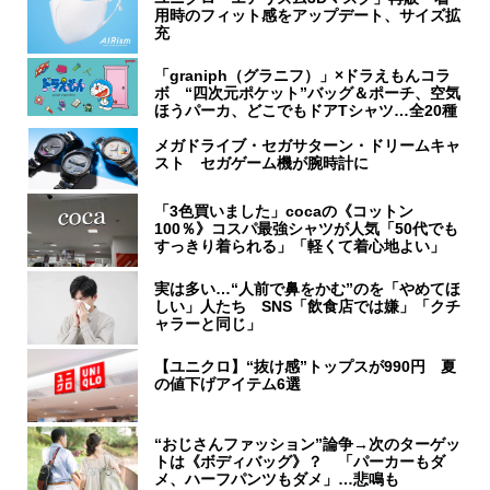
用時のフィット感をアップデート、サイズ拡
充
「graniph（グラニフ）」×ドラえもんコラ
ボ “四次元ポケット”バッグ＆ポーチ、空気
ほうパーカ、どこでもドアTシャツ…全20種
メガドライブ・セガサターン・ドリームキャ
スト セガゲーム機が腕時計に
「3色買いました」cocaの《コットン
100％》コスパ最強シャツが人気「50代でも
すっきり着られる」「軽くて着心地よい」
実は多い…“人前で鼻をかむ”のを「やめてほ
しい」人たち SNS「飲食店では嫌」「クチ
ャラーと同じ」
【ユニクロ】“抜け感”トップスが990円 夏
の値下げアイテム6選
“おじさんファッション”論争→次のターゲッ
トは《ボディバッグ》？ 「パーカーもダ
メ、ハーフパンツもダメ」…悲鳴も