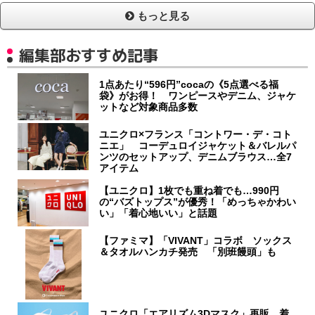
もっと見る
編集部おすすめ記事
1点あたり“596円”cocaの《5点選べる福
袋》がお得！ ワンピースやデニム、ジャケ
ットなど対象商品多数
ユニクロ×フランス「コントワー・デ・コト
ニエ」 コーデュロイジャケット＆バレルパ
ンツのセットアップ、デニムブラウス…全7
アイテム
【ユニクロ】1枚でも重ね着でも…990円
の“バズトップス”が優秀！「めっちゃかわい
い」「着心地いい」と話題
【ファミマ】「VIVANT」コラボ ソックス
＆タオルハンカチ発売 「別班饅頭」も
ユニクロ「エアリズム3Dマスク」再販 着