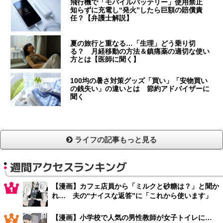
飛行機で「モバイルバッテリー」使用禁止
知らずに充電し“発火”したら巨額の賠償責
任？【弁護士解説】
夏の旅行と重なる…「生理」どう乗り切
る？ 月経移動の方法＆鎮痛薬の適切な使い
方とは【医師に聞く】
100均の暑さ対策グッズ「買い」「安物買い
の銭失い」の違いとは 節約アドバイザーに
聞く
ライフの記事もっと見る
週間アクセスランキング
【漫画】カフェ店員から「ミルクと砂糖は？」と聞か
れ… 夫の“ナイスな返答”に「これから使います」
【漫画】小学校で人気の男性教師が女子トイレに…