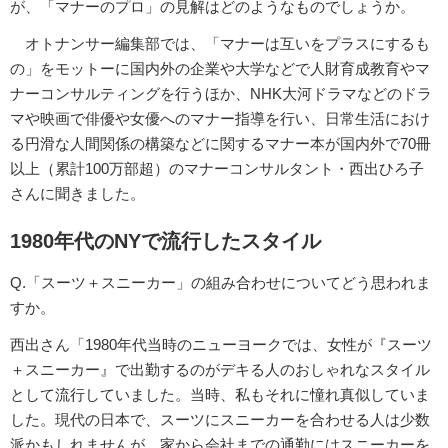
が、「マナーのプロ」の見解はどのようなものでしょうか。
オトナンサー編集部では、「マナーは互いをプラスにするも
の」をモットーに国内外の企業や大学などで人財育成教育やマ
ナーコンサルティングを行うほか、NHK大河ドラマなどのドラ
マや映画で俳優や女優へのマナー指導を行い、日常生活におけ
る円滑な人間関係の構築などに関するマナー本が国内外で70冊
以上（累計100万部超）のマナーコンサルタント・西出ひろ子
さんに聞きました。
1980年代のNYで流行したスタイル
Q.「スーツ＋スニーカー」の組み合わせについてどう思われま
すか。
西出さん「1980年代当時のニューヨークでは、女性が『スーツ
＋スニーカー』で出勤するのがデキる人のおしゃれなスタイル
として流行していました。当時、私もそれに憧れ真似していま
した。現代の日本で、スーツにスニーカーを合わせる人は少数
派かもしれませんが、家から会社までの通勤にはスニーカーを