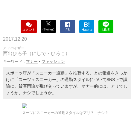
B!
(Twitter)
コメント
FB
Hatena
LINE
2017.12.20
アドバイザー :
西出ひろ子（にしで・ひろこ）
キーワード :
マナー
•
ファッション
スポーツ庁が「スニーカー通勤」を推奨する、との報道をきっか
けに「スーツ＋スニーカー」の通勤スタイルについてSNS上で議
論に。賛否両論が飛び交っていますが、マナー的には、アリでし
ょうか、ナシでしょうか。
スーツにスニーカーの通勤スタイルはアリ？ ナシ？