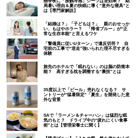
熱帯夜に「接触冷感」シーツは逆効果？ 結
局暑い理由＆夏の快眠に導く“意外な寝具”と
は【専門家解説】
「結婚は？」「子どもは？」 親のおせっか
い、もはやホラー？ 「帰省ブルー」が“正
常な生存本能”と言えるワケ
「警備員に従いUターン」で違反切符？ 自
宅前の工事で“逆走”強いられた理不尽すぎる
体験
旅先のホテルで「眠れない」のは脳の防衛本
能？ 高すぎる枕を調整する“裏技”とは
35度以上で「ビール」売れなくなる？ サ
ントリーが“猛暑限定”「夏生」を開発した意
外な背景
SAで「ラーメン＆チャーハン」は猛烈な眠
気のもと？ ドライブ中の“疲れにくい食事
術”とは【管理栄養士に聞く】