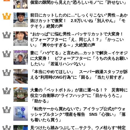
個室の隙間から見えた“恐ろしいモノ”に「許せない」
前日にカットしたのに…“しっくりこない”男性→あか
抜けカットで激変！ 2.9万いいね「別人やん」「モ
テそう」絶賛の声
“おかっぱ”に悩む男性→バッサリカットで大変身！
ビフォーアフターに「え、同じ人！？」「かっこい
い」「爽やかすぎる～」大絶賛の声
妻に「ハゲてる」と言われ…カットで解決→イケオジ
に大変身！ ビフォーアフターに「うちの夫もお願い
したい」「若返りハンパない」
「本当にやめてほしい」 スーパー銭湯スタッフが訴
える“利用時のNG行為”に「困る」「当たり前すぎ」
大量の「ペットボトル」が楽に運べる！？ 災害時に
役立つ自衛隊の“ライフハック”に「目からうろこ」
「助かる」
「転売ヤーから買わないで」アイラップ公式が“ウォ
ッシャブルタンク”増産を報告 SNS「心強い」「落
ち着いたら買う」
見つけたら踏みつぶして…サクラ、ウメ枯らす“特定