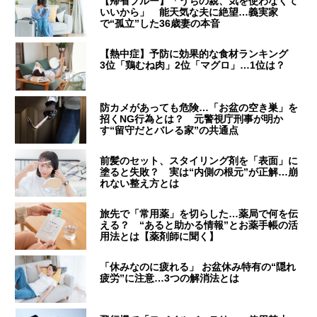
【帰省ブルー】「うちの親、気を使わなくて
いいから」 能天気な夫に絶望…義実家
で“孤立”した36歳妻の本音
【熱中症】予防に効果的な食材ランキング
3位「鶏むね肉」2位「マグロ」…1位は？
防カメがあっても危険…「お盆の空き巣」を
招くNG行為とは？ 元警視庁刑事が明か
す“留守だとバレる家”の共通点
前髪のセット、スタイリング剤を「表面」に
塗ると失敗？ 実は“内側の根元”が正解…崩
れない整え方とは
旅先で「常用薬」を切らした…薬局で何を伝
える？ “あると助かる情報”とお薬手帳の活
用法とは【薬剤師に聞く】
「休みなのに疲れる」 お盆休み特有の“隠れ
疲労”に注意…3つの解消法とは