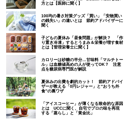
方とは【医師に聞く】
100均の暑さ対策グッズ「買い」「安物買い
の銭失い」の違いとは 節約アドバイザーに
聞く
子どもの夏休み「昼食問題」が解決？ 「作
り置き冷凍」するとうまみ＆栄養が増す食材
とは【管理栄養士に聞く】
カロリーは砂糖の半分…甘味料「マルチトー
ル」は血糖値高めの人が使ってOK？ 注意
点を糖尿病専門医が解説
夏休みの出費を劇的カット！ 節約アドバイ
ザーが教える「0円レジャー」と“おうち外
食”の裏ワザ
「アイスコーヒー」が薄くなる致命的な原因
とは UCCに聞く、自宅でプロの味を再現
する「蒸らし」と「黄金比」