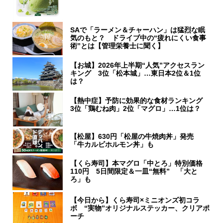
SAで「ラーメン＆チャーハン」は猛烈な眠
気のもと？ ドライブ中の“疲れにくい食事
術”とは【管理栄養士に聞く】
【お城】2026年上半期“人気”アクセスラン
キング 3位「松本城」…東日本2位＆1位
は？
【熱中症】予防に効果的な食材ランキング
3位「鶏むね肉」2位「マグロ」…1位は？
【松屋】630円「松屋の牛焼肉丼」発売
「牛カルビホルモン丼」も
【くら寿司】本マグロ「中とろ」特別価格
110円 5日間限定＆一皿“無料” 「大と
ろ」も
【今日から】くら寿司×ミニオンズ初コラ
ボ “実物”オリジナルステッカー、クリアポ
ーチ