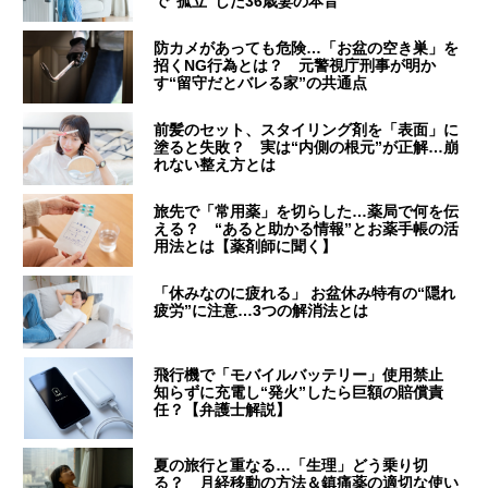
で“孤立”した36歳妻の本音
防カメがあっても危険…「お盆の空き巣」を
招くNG行為とは？ 元警視庁刑事が明か
す“留守だとバレる家”の共通点
前髪のセット、スタイリング剤を「表面」に
塗ると失敗？ 実は“内側の根元”が正解…崩
れない整え方とは
旅先で「常用薬」を切らした…薬局で何を伝
える？ “あると助かる情報”とお薬手帳の活
用法とは【薬剤師に聞く】
「休みなのに疲れる」 お盆休み特有の“隠れ
疲労”に注意…3つの解消法とは
飛行機で「モバイルバッテリー」使用禁止
知らずに充電し“発火”したら巨額の賠償責
任？【弁護士解説】
夏の旅行と重なる…「生理」どう乗り切
る？ 月経移動の方法＆鎮痛薬の適切な使い