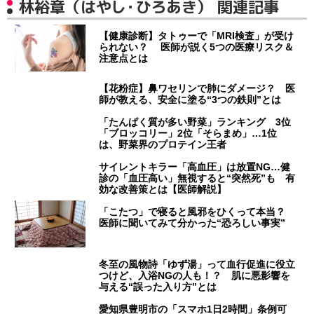
林裕章（はやし・ひろあき） 関連記事
【健康診断】タトゥーで「MRI検査」が受け
られない？ 医師が説く5つの医療リスク＆
注意点とは
【花粉症】鼻ワセリンで肺にダメージ？ 医
師が教える、安全に塗る“3つの鉄則”とは
「たんぱく質が多い野菜」ランキング 3位
「ブロッコリー」2位「そらまめ」…1位
は、野菜界のプロテイン王者
サイレントキラー「高血圧」は放置NG…健
診の「血圧高い」無視すると“突然死”も 有
効な改善策とは【医師解説】
「こたつ」で寝ると風邪をひくって本当？
医師に聞いてみて分かった“恐ろしい事実”
冬至の風物詩「ゆず湯」って血行促進に役立
つけど、入浴NGの人も！？ 肌に悪影響を
与える“誤った入り方”とは
愛知県豊明市の「スマホ1日2時間」条例可