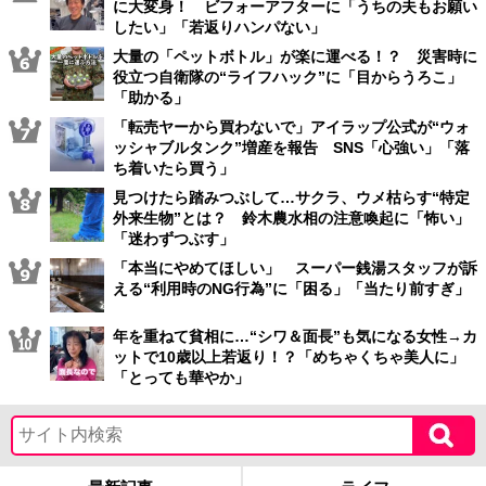
に大変身！ ビフォーアフターに「うちの夫もお願い
したい」「若返りハンパない」
大量の「ペットボトル」が楽に運べる！？ 災害時に
役立つ自衛隊の“ライフハック”に「目からうろこ」
「助かる」
「転売ヤーから買わないで」アイラップ公式が“ウォ
ッシャブルタンク”増産を報告 SNS「心強い」「落
ち着いたら買う」
見つけたら踏みつぶして…サクラ、ウメ枯らす“特定
外来生物”とは？ 鈴木農水相の注意喚起に「怖い」
「迷わずつぶす」
「本当にやめてほしい」 スーパー銭湯スタッフが訴
える“利用時のNG行為”に「困る」「当たり前すぎ」
年を重ねて貧相に…“シワ＆面長”も気になる女性→カ
ットで10歳以上若返り！？「めちゃくちゃ美人に」
「とっても華やか」