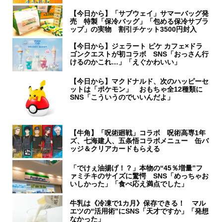
【今日から】「サブウェイ」サマーバッグ発
売 特製「保冷バッグ」「包める保冷サブラ
ップ」の実物 割引チケット3500円封入
【今日から】ジェラート ピケ カフェ×ドラ
ゴンクエストが初コラボ SNS「おっさん行
けるのかこれ…」「えぐかわいい」
【今日から】マクドナルド、次のハッピーセ
ットは「ポケモン」 おもちゃ全12種類に
SNS「こういうのでいいんだよ」
【牛角】「呪術廻戦」コラボ 呪術高専1年
ズ、七海建人、五条悟コラボメニュー 缶バ
ッジ＆クリアカードもらえる
「でけぇ油揚げ！？」本物の“45％増量”フ
ァミチキのサイズに驚愕 SNS「めっちゃお
いしかった」「食べ応え満点でした」
牛乳は《冷凍で1カ月》保存できる！ マル
エツの“活用術”にSNS「天才ですか」「発想
なかった」