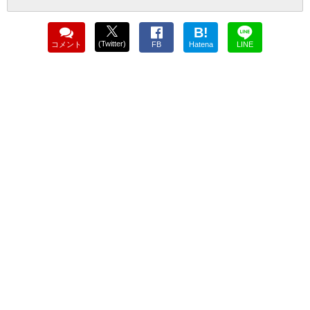
B!
(Twitter)
コメント
FB
Hatena
LINE