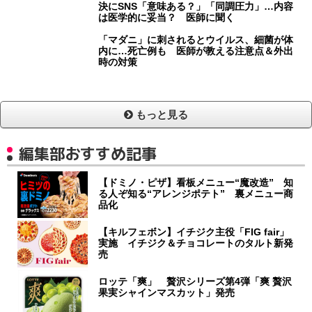
決にSNS「意味ある？」「同調圧力」…内容
は医学的に妥当？ 医師に聞く
「マダニ」に刺されるとウイルス、細菌が体
内に…死亡例も 医師が教える注意点＆外出
時の対策
もっと見る
編集部おすすめ記事
【ドミノ・ピザ】看板メニュー“魔改造” 知
る人ぞ知る“アレンジポテト” 裏メニュー商
品化
【キルフェボン】イチジク主役「FIG fair」
実施 イチジク＆チョコレートのタルト新発
売
ロッテ「爽」 贅沢シリーズ第4弾「爽 贅沢
果実シャインマスカット」発売