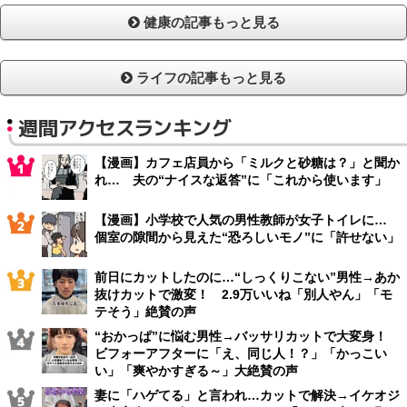
健康の記事もっと見る
ライフの記事もっと見る
週間アクセスランキング
【漫画】カフェ店員から「ミルクと砂糖は？」と聞か
れ… 夫の“ナイスな返答”に「これから使います」
【漫画】小学校で人気の男性教師が女子トイレに…
個室の隙間から見えた“恐ろしいモノ”に「許せない」
前日にカットしたのに…“しっくりこない”男性→あか
抜けカットで激変！ 2.9万いいね「別人やん」「モ
テそう」絶賛の声
“おかっぱ”に悩む男性→バッサリカットで大変身！
ビフォーアフターに「え、同じ人！？」「かっこい
い」「爽やかすぎる～」大絶賛の声
妻に「ハゲてる」と言われ…カットで解決→イケオジ