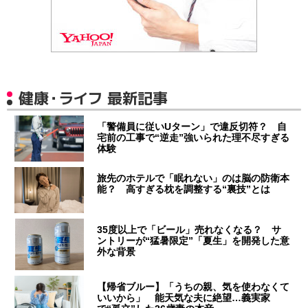
健康・ライフ 最新記事
「警備員に従いUターン」で違反切符？ 自
宅前の工事で“逆走”強いられた理不尽すぎる
体験
旅先のホテルで「眠れない」のは脳の防衛本
能？ 高すぎる枕を調整する“裏技”とは
35度以上で「ビール」売れなくなる？ サ
ントリーが“猛暑限定”「夏生」を開発した意
外な背景
【帰省ブルー】「うちの親、気を使わなくて
いいから」 能天気な夫に絶望…義実家