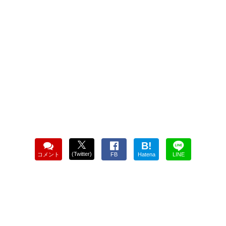
B!
(Twitter)
コメント
FB
Hatena
LINE