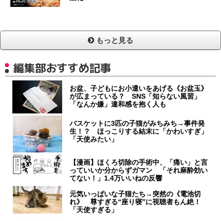
もっと見る
編集部おすすめ記事
お盆、子どもにお小遣いをあげる《お盆玉》
が広まっている？ SNS「知らない風習」
「なんか嫌」違和感を抱く人も
バスケットに3匹の子猫がみちみち→事件発
生！？ ほっこりする結末に「かわいすぎ」
「天使みたい」
【漫画】ほくろ切除の手術中、「痛い」と言
っていいか分からずガマン 「それ麻酔効い
てない！」1.4万いいねの反響
元気いっぱいな子猫たち→突然の《電池切
れ》 尊すぎる“座り寝”に視聴者もん絶！
「天使すぎる」