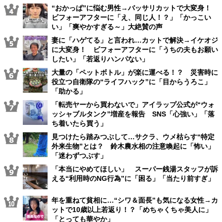
“おかっぱ”に悩む男性→バッサリカットで大変身！
ビフォーアフターに「え、同じ人！？」「かっこい
い」「爽やかすぎる～」大絶賛の声
妻に「ハゲてる」と言われ…カットで解決→イケオジ
に大変身！ ビフォーアフターに「うちの夫もお願い
したい」「若返りハンパない」
大量の「ペットボトル」が楽に運べる！？ 災害時に
役立つ自衛隊の“ライフハック”に「目からうろこ」
「助かる」
「転売ヤーから買わないで」アイラップ公式が“ウォ
ッシャブルタンク”増産を報告 SNS「心強い」「落
ち着いたら買う」
見つけたら踏みつぶして…サクラ、ウメ枯らす“特定
外来生物”とは？ 鈴木農水相の注意喚起に「怖い」
「迷わずつぶす」
「本当にやめてほしい」 スーパー銭湯スタッフが訴
える“利用時のNG行為”に「困る」「当たり前すぎ」
年を重ねて貧相に…“シワ＆面長”も気になる女性→カ
ットで10歳以上若返り！？「めちゃくちゃ美人に」
「とっても華やか」