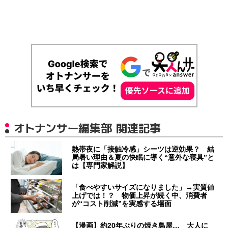
オトナンサー編集部 関連記事
熱帯夜に「接触冷感」シーツは逆効果？ 結
局暑い理由＆夏の快眠に導く“意外な寝具”と
は【専門家解説】
「食べやすいサイズになりました」→実質値
上げでは！？ 物価上昇が続く中、消費者
が“コスト削減”を実感する場面
【漫画】約20年ぶりの焼き鳥屋… 大人に