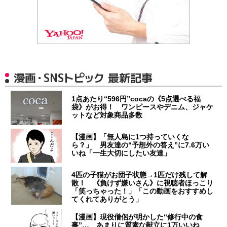
漫画・SNSトピック 最新記事
1点あたり“596円”cocaの《5点選べる福
袋》がお得！ ワンピースやデニム、ジャケ
ットなど対象商品多数
【漫画】「無人島に1つ持っていくな
ら？」 男友達の“予想外の答え”に7.6万い
いね「一生大切にしたい友達」
4匹の子猫がお団子状態→1匹だけ残して解
散！ 《負けず嫌いさん》に視聴者ほっこり
「笑っちゃった！」「この動画をおすすめし
てくれてありがとう」
【漫画】現役僧侶が明かした“修行中の食
事”… あまりに質素な献立に1万いいね