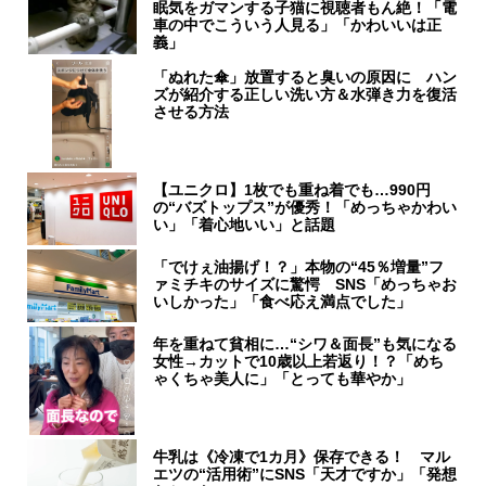
眠気をガマンする子猫に視聴者もん絶！「電
車の中でこういう人見る」「かわいいは正
義」
「ぬれた傘」放置すると臭いの原因に ハン
ズが紹介する正しい洗い方＆水弾き力を復活
させる方法
【ユニクロ】1枚でも重ね着でも…990円
の“バズトップス”が優秀！「めっちゃかわい
い」「着心地いい」と話題
「でけぇ油揚げ！？」本物の“45％増量”フ
ァミチキのサイズに驚愕 SNS「めっちゃお
いしかった」「食べ応え満点でした」
年を重ねて貧相に…“シワ＆面長”も気になる
女性→カットで10歳以上若返り！？「めち
ゃくちゃ美人に」「とっても華やか」
牛乳は《冷凍で1カ月》保存できる！ マル
エツの“活用術”にSNS「天才ですか」「発想