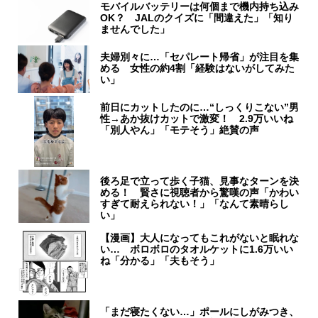
モバイルバッテリーは何個まで機内持ち込み
OK？ JALのクイズに「間違えた」「知り
ませんでした」
夫婦別々に…「セパレート帰省」が注目を集
める 女性の約4割「経験はないがしてみた
い」
前日にカットしたのに…“しっくりこない”男
性→あか抜けカットで激変！ 2.9万いいね
「別人やん」「モテそう」絶賛の声
後ろ足で立って歩く子猫、見事なターンを決
める！ 賢さに視聴者から驚嘆の声「かわい
すぎて耐えられない！」「なんて素晴らし
い」
【漫画】大人になってもこれがないと眠れな
い… ボロボロのタオルケットに1.6万いい
ね「分かる」「夫もそう」
「まだ寝たくない…」ポールにしがみつき、