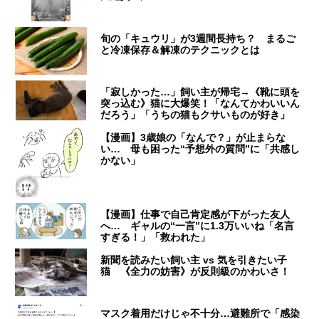
旬の「キュウリ」が3週間長持ち？ まるご
と冷凍保存＆解凍のテクニックとは
「寂しかった…」飼い主が帰宅→《靴に頭を
突っ込む》猫に大爆笑！「なんてかわいいん
だろう」「うちの猫もクサいものが好き」
【漫画】3歳娘の「なんで？」が止まらな
い… 母も困った“予想外の質問”に「共感し
かない」
【漫画】仕事で自己肯定感が下がった友人
へ… ギャルの“一言”に1.3万いいね「名言
すぎる！」「救われた」
新聞を読みたい飼い主 vs 気を引きたい子
猫 《全力の妨害》が反則級のかわいさ！
マスク着用だけじゃ不十分…避難所で「感染