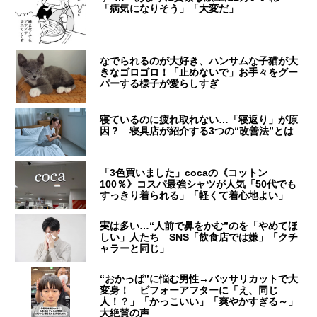
「病気になりそう」「大変だ」
なでられるのが大好き、ハンサムな子猫が大
きなゴロゴロ！「止めないで」お手々をグー
パーする様子が愛らしすぎ
寝ているのに疲れ取れない…「寝返り」が原
因？ 寝具店が紹介する3つの“改善法”とは
「3色買いました」cocaの《コットン
100％》コスパ最強シャツが人気「50代でも
すっきり着られる」「軽くて着心地よい」
実は多い…“人前で鼻をかむ”のを「やめてほ
しい」人たち SNS「飲食店では嫌」「クチ
ャラーと同じ」
“おかっぱ”に悩む男性→バッサリカットで大
変身！ ビフォーアフターに「え、同じ
人！？」「かっこいい」「爽やかすぎる～」
大絶賛の声