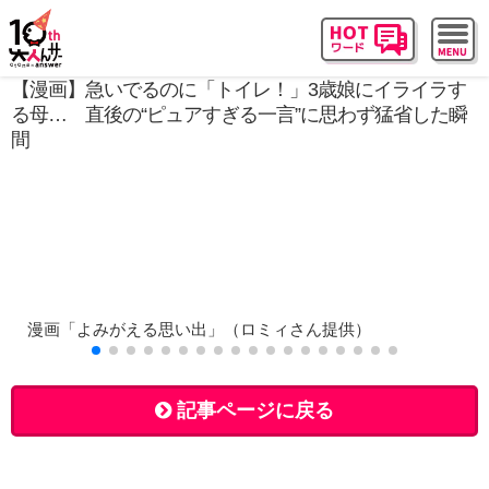
【漫画】急いでるのに「トイレ！」3歳娘にイライラす
る母… 直後の“ピュアすぎる一言”に思わず猛省した瞬
間
漫画「よみがえる思い出」（ロミィさん提供）
記事ページに戻る