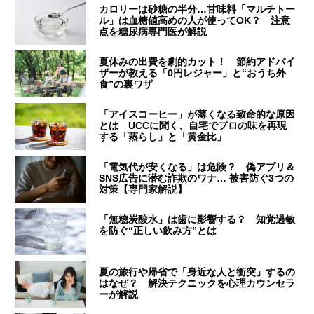
カロリーは砂糖の半分…甘味料「マルチトー
ル」は血糖値高めの人が使ってOK？ 注意
点を糖尿病専門医が解説
夏休みの出費を劇的カット！ 節約アドバイ
ザーが教える「0円レジャー」と“おうち外
食”の裏ワザ
「アイスコーヒー」が薄くなる致命的な原因
とは UCCに聞く、自宅でプロの味を再現
する「蒸らし」と「黄金比」
「電気代が安くなる」は危険？ 偽アプリ＆
SNS広告に潜む詐欺のワナ… 被害防ぐ3つの
対策【専門家解説】
「無糖炭酸水」は歯に影響する？ 知覚過敏
を防ぐ“正しい飲み方”とは
夏の旅行や帰省で「身近な人と衝突」するの
はなぜ？ 解決テクニックを心理カウンセラ
ーが解説