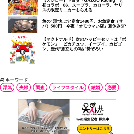
【スシロー】トヨタ「GAZOO Racing」と
初コラボ 86、スープラ、カローラ、ヤリ
スの限定ミニカーもらえる
魚の“頭”丸ごと定食1480円、お魚定食（サ
バ）500円 今夜「オモウマい店」夏休みSP
【マクドナルド】次のハッピーセットは「ポ
ケモン」 ピカチュウ、イーブイ、カビゴ
ン、歴代“旅立ちの3匹”勢ぞろい
キーワード
浮気
夫婦
調査
ライフスタイル
結婚
恋愛