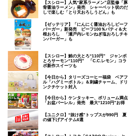
【スシロー】人気“家系ラーメン”店監修「豚
骨醤油ラーメン」発売 シャーベット状のだ
しで楽しむ「とり天おろしうどん」も
【ゼッテリア】「にんにく醤油おろしビーフ
バーガー」新発売 ビーフ100％パティ＆大
根おろし 「瀬戸内レモンねぎ塩おろしチキ
ンバーガー」も
【スシロー】鮪の大とろ“110円” ジャンボ
とろサーモン“110円” 「C.C.レモン」コラ
ボ新作スイーツも
【今日から】タリーズコーヒー福袋 ベアフ
ル「ハグミーボトル」＆刺繍チャーム、ドリ
ンクチケット封入
【今日から】ケンタッキー、ボリューム満点
「お盆バーレル」発売 最大“1210円”お得
【ユニクロ】“抜け感”トップスが990円 夏
の値下げアイテム6選