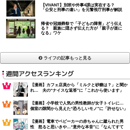
【VIVANT】別班や外事4課は実在する？
「公安と刑事の違い」を元警視庁刑事が解説
帰省や冠婚葬祭で「子どもの障害」どう伝え
る？ 親族に隠さず伝えた方が「親子が楽に
なる」ワケ
ライフの記事もっと見る
週間アクセスランキング
【漫画】カフェ店員から「ミルクと砂糖は？」と聞か
れ… 夫の“ナイスな返答”に「これから使います」
【漫画】小学校で人気の男性教師が女子トイレに…
個室の隙間から見えた“恐ろしいモノ”に「許せない」
【漫画】電車でベビーカーの赤ちゃんに蹴られた男
性 怒ると思いきや…“意外な本音”に「なんてすて