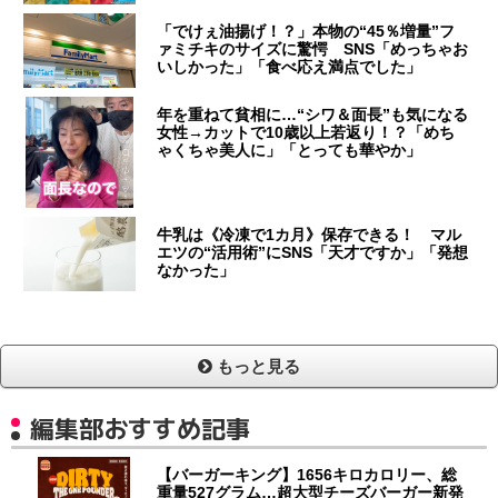
「でけぇ油揚げ！？」本物の“45％増量”フ
ァミチキのサイズに驚愕 SNS「めっちゃお
いしかった」「食べ応え満点でした」
年を重ねて貧相に…“シワ＆面長”も気になる
女性→カットで10歳以上若返り！？「めち
ゃくちゃ美人に」「とっても華やか」
牛乳は《冷凍で1カ月》保存できる！ マル
エツの“活用術”にSNS「天才ですか」「発想
なかった」
もっと見る
編集部おすすめ記事
【バーガーキング】1656キロカロリー、総
重量527グラム…超大型チーズバーガー新発