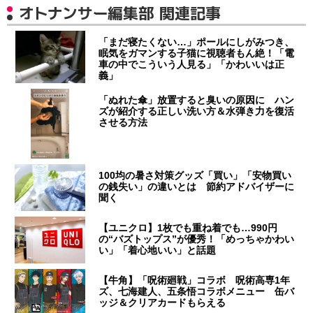
オトナンサー編集部 関連記事
「まだ寝たくない…」ポールにしがみつき、
眠気をガマンする子猫に視聴者もん絶！「電
車の中でこういう人見る」「かわいいは正
義」
「ぬれた傘」放置すると臭いの原因に ハン
ズが紹介する正しい洗い方＆水弾き力を復活
させる方法
100均の暑さ対策グッズ「買い」「安物買い
の銭失い」の違いとは 節約アドバイザーに
聞く
【ユニクロ】1枚でも重ね着でも…990円
の“バズトップス”が優秀！「めっちゃかわい
い」「着心地いい」と話題
【牛角】「呪術廻戦」コラボ 呪術高専1年
ズ、七海建人、五条悟コラボメニュー 缶バ
ッジ＆クリアカードもらえる