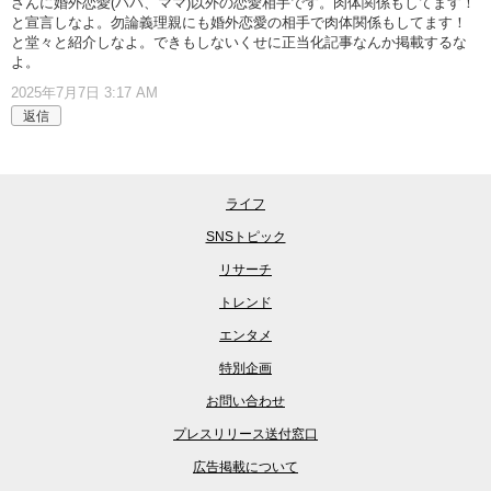
さんに婚外恋愛(パパ、ママ)以外の恋愛相手です。肉体関係もしてます！
と宣言しなよ。勿論義理親にも婚外恋愛の相手で肉体関係もしてます！
と堂々と紹介しなよ。できもしないくせに正当化記事なんか掲載するな
よ。
2025年7月7日 3:17 AM
返信
ライフ
SNSトピック
リサーチ
トレンド
エンタメ
特別企画
お問い合わせ
プレスリリース送付窓口
広告掲載について