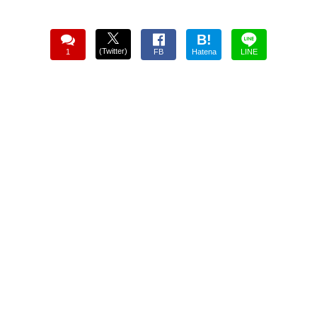
B!
(Twitter)
1
FB
Hatena
LINE