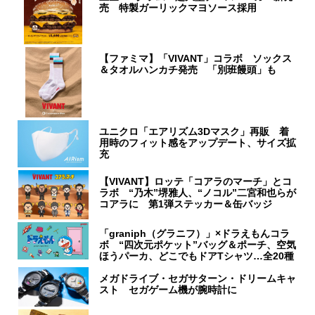
売 特製ガーリックマヨソース採用
【ファミマ】「VIVANT」コラボ ソックス
＆タオルハンカチ発売 「別班饅頭」も
ユニクロ「エアリズム3Dマスク」再販 着
用時のフィット感をアップデート、サイズ拡
充
【VIVANT】ロッテ「コアラのマーチ」とコ
ラボ “乃木”堺雅人、“ノコル”二宮和也らが
コアラに 第1弾ステッカー＆缶バッジ
「graniph（グラニフ）」×ドラえもんコラ
ボ “四次元ポケット”バッグ＆ポーチ、空気
ほうパーカ、どこでもドアTシャツ…全20種
メガドライブ・セガサターン・ドリームキャ
スト セガゲーム機が腕時計に