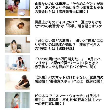
食欲ないのに体重増…「そうめんだけ」が原
因？ 夏バテ太り予防に役立つ栄養素＆夕食
の黄金比とは【管理栄養士に聞く】
風呂上がりのアイスはNG？ 夏にやりがち
な“3つの食習慣”が「不眠」引き起こすワケ
「歩けないほどの激痛」 暑いと“痛風”にな
りやすいのは脱水が原因？ 注意すべき人
の“特徴”とは【医師解説】
「いつの間にか5万円消えた…」 8月にハ
マりやすい“隠れ浪費”ワースト1位とは？
赤字防ぐコツを節約アドバイザーに聞く
【水虫】バスマットだけじゃない…家庭内の
感染招く“要注意スポット”とは 医師に聞く
ビジネスで「スマートウォッチ」は失礼？
相手に「悪印象」与えるNG行為とは【マナ
ーの専門家に聞く】