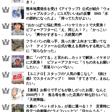
き！」
熊本地震発生を受け《アイラップ》公式が紹介「ウォ
ッシャブルタンク」に1.9万いいねの反響 SNS「水
の節約になったよ」「持ってた方がよい」
“おかっぱ”に悩む男性→バッサリカットで大変身！
ビフォーアフターに「え、同じ人！？」「かっこい
い」「爽やかすぎる～」大絶賛の声
フライパンの取っ手、洗った後“上向き”に置いてな
い？ ティファール公式が教える長持ちする乾かし方
に「知らなかった」
妻に「ハゲてる」と言われ…カットで解決→イケオジ
に大変身！ ビフォーアフターに「うちの夫もお願い
したい」「若返りハンパない」
【ユニクロ】スタッフの“人気の着こなし” 《抜け
感》でスタイルアップ！ SNS「すてきです。まねし
たい」
【漫画】お祭りで子どもが欲しがったお面、なんと
2000円！？ 焦る母を救った店員の“粋な計らい”に
「天使降臨」
大量の「ペットボトル」が楽に運べる！？ 災害時に
役立つ自衛隊の“ライフハック”に「目からうろこ」