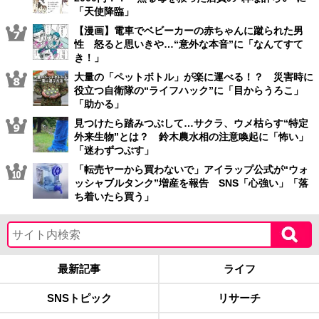
「天使降臨」
【漫画】電車でベビーカーの赤ちゃんに蹴られた男
性 怒ると思いきや…“意外な本音”に「なんてすて
き！」
大量の「ペットボトル」が楽に運べる！？ 災害時に
役立つ自衛隊の“ライフハック”に「目からうろこ」
「助かる」
見つけたら踏みつぶして…サクラ、ウメ枯らす“特定
外来生物”とは？ 鈴木農水相の注意喚起に「怖い」
「迷わずつぶす」
「転売ヤーから買わないで」アイラップ公式が“ウォ
ッシャブルタンク”増産を報告 SNS「心強い」「落
ち着いたら買う」
最新記事
ライフ
SNSトピック
リサーチ