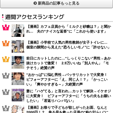
新商品の記事もっと見る
週間アクセスランキング
【漫画】カフェ店員から「ミルクと砂糖は？」と聞か
れ… 夫の“ナイスな返答”に「これから使います」
【漫画】小学校で人気の男性教師が女子トイレに…
個室の隙間から見えた“恐ろしいモノ”に「許せない」
前日にカットしたのに…“しっくりこない”男性→あか
抜けカットで激変！ 2.9万いいね「別人やん」「モ
テそう」絶賛の声
“おかっぱ”に悩む男性→バッサリカットで大変身！
ビフォーアフターに「え、同じ人！？」「かっこい
い」「爽やかすぎる～」大絶賛の声
妻に「ハゲてる」と言われ…カットで解決→イケオジ
に大変身！ ビフォーアフターに「うちの夫もお願い
したい」「若返りハンパない」
【漫画】お祭りで子どもが欲しがったお面、なんと
2000円！？ 焦る母を救った店員の“粋な計らい”に