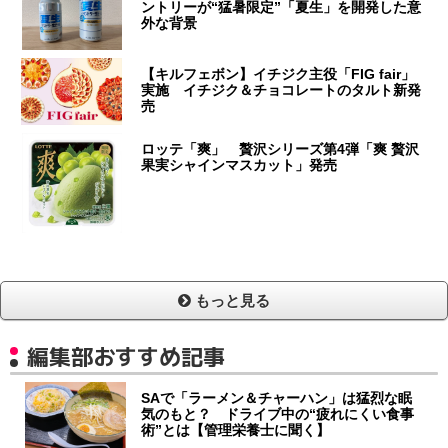
ントリーが“猛暑限定”「夏生」を開発した意
外な背景
【キルフェボン】イチジク主役「FIG fair」
実施 イチジク＆チョコレートのタルト新発
売
ロッテ「爽」 贅沢シリーズ第4弾「爽 贅沢
果実シャインマスカット」発売
もっと見る
編集部おすすめ記事
SAで「ラーメン＆チャーハン」は猛烈な眠
気のもと？ ドライブ中の“疲れにくい食事
術”とは【管理栄養士に聞く】