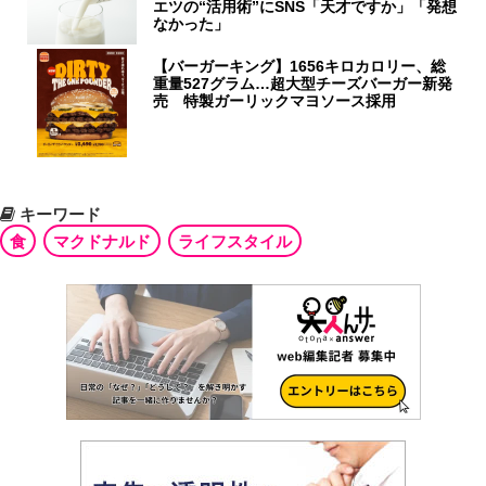
エツの“活用術”にSNS「天才ですか」「発想
なかった」
【バーガーキング】1656キロカロリー、総
重量527グラム…超大型チーズバーガー新発
売 特製ガーリックマヨソース採用
キーワード
食
マクドナルド
ライフスタイル