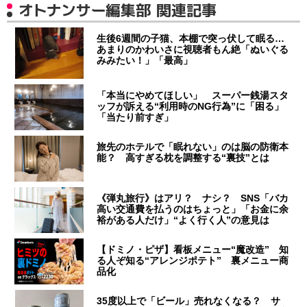
オトナンサー編集部 関連記事
生後6週間の子猫、本棚で突っ伏して眠る…
あまりのかわいさに視聴者もん絶「ぬいぐる
みみたい！」「最高」
「本当にやめてほしい」 スーパー銭湯スタ
ッフが訴える“利用時のNG行為”に「困る」
「当たり前すぎ」
旅先のホテルで「眠れない」のは脳の防衛本
能？ 高すぎる枕を調整する“裏技”とは
《弾丸旅行》はアリ？ ナシ？ SNS「バカ
高い交通費を払うのはちょっと」「お金に余
裕がある人だけ」“よく行く人”の意見は
【ドミノ・ピザ】看板メニュー“魔改造” 知
る人ぞ知る“アレンジポテト” 裏メニュー商
品化
35度以上で「ビール」売れなくなる？ サ