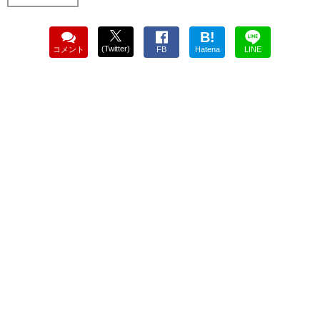
B!
(Twitter)
コメント
FB
Hatena
LINE