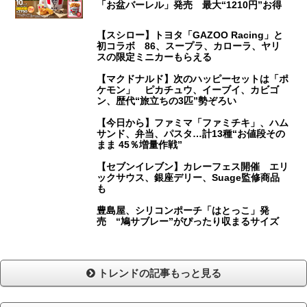
「お盆バーレル」発売 最大“1210円”お得
【スシロー】トヨタ「GAZOO Racing」と
初コラボ 86、スープラ、カローラ、ヤリ
スの限定ミニカーもらえる
【マクドナルド】次のハッピーセットは「ポ
ケモン」 ピカチュウ、イーブイ、カビゴ
ン、歴代“旅立ちの3匹”勢ぞろい
【今日から】ファミマ「ファミチキ」、ハム
サンド、弁当、パスタ…計13種“お値段その
まま 45％増量作戦”
【セブンイレブン】カレーフェス開催 エリ
ックサウス、銀座デリー、Suage監修商品
も
豊島屋、シリコンポーチ「はとっこ」発
売 “鳩サブレー”がぴったり収まるサイズ
トレンドの記事もっと見る