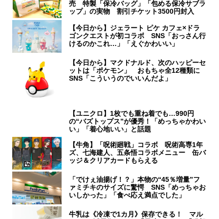
売 特製「保冷バッグ」「包める保冷サブラ
ップ」の実物 割引チケット3500円封入
【今日から】ジェラート ピケ カフェ×ドラ
ゴンクエストが初コラボ SNS「おっさん行
けるのかこれ…」「えぐかわいい」
【今日から】マクドナルド、次のハッピーセ
ットは「ポケモン」 おもちゃ全12種類に
SNS「こういうのでいいんだよ」
【ユニクロ】1枚でも重ね着でも…990円
の“バズトップス”が優秀！「めっちゃかわい
い」「着心地いい」と話題
【牛角】「呪術廻戦」コラボ 呪術高専1年
ズ、七海建人、五条悟コラボメニュー 缶バ
ッジ＆クリアカードもらえる
「でけぇ油揚げ！？」本物の“45％増量”フ
ァミチキのサイズに驚愕 SNS「めっちゃお
いしかった」「食べ応え満点でした」
牛乳は《冷凍で1カ月》保存できる！ マル