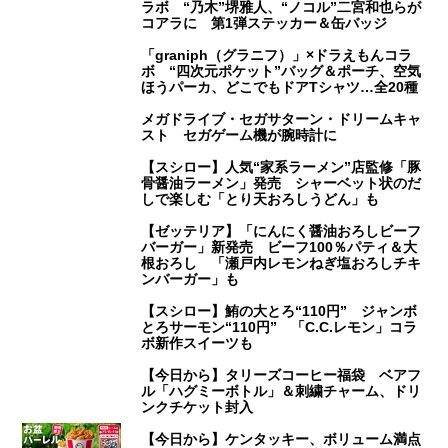
ラボ “乃木”堺雅人、“ノコル”二宮和也らが
コアラに 第1弾ステッカー＆缶バッジ
「graniph（グラニフ）」×ドラえもんコラ
ボ “四次元ポケット”バッグ＆ポーチ、空気
ほうパーカ、どこでもドアTシャツ…全20種
メガドライブ・セガサターン・ドリームキャ
スト セガゲーム機が腕時計に
【スシロー】人気“家系ラーメン”店監修「豚
骨醤油ラーメン」発売 シャーベット状のだ
しで楽しむ「とり天おろしうどん」も
【ゼッテリア】「にんにく醤油おろしビーフ
バーガー」新発売 ビーフ100％パティ＆大
根おろし 「瀬戸内レモンねぎ塩おろしチキ
ンバーガー」も
【スシロー】鮪の大とろ“110円” ジャンボ
とろサーモン“110円” 「C.C.レモン」コラ
ボ新作スイーツも
【今日から】タリーズコーヒー福袋 ベアフ
ル「ハグミーボトル」＆刺繍チャーム、ドリ
ンクチケット封入
【今日から】ケンタッキー、ボリューム満点