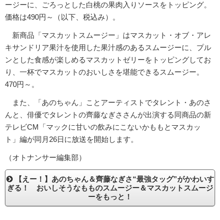
ージーに、ごろっとした白桃の果肉入りソースをトッピング。
価格は490円～（以下、税込み）。
新商品「マスカットスムージー」はマスカット・オブ・アレ
キサンドリア果汁を使用した果汁感のあるスムージーに、プル
ンとした食感が楽しめるマスカットゼリーをトッピングしてお
り、一杯でマスカットのおいしさを堪能できるスムージー。
470円～。
また、「あのちゃん」ことアーティストでタレント・あのさ
んと、俳優でタレントの齊藤なぎささんが出演する同商品の新
テレビCM「マックに甘いの飲みにこないかももとマスカッ
ト」編が同月26日に放送を開始します。
（オトナンサー編集部）
【えー！】あのちゃん＆齊藤なぎさ“最強タッグ”がかわいす
ぎる！ おいしそうなもものスムージー＆マスカットスムージ
ーをもっと！