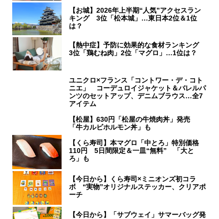
【お城】2026年上半期“人気”アクセスラン
キング 3位「松本城」…東日本2位＆1位
は？
【熱中症】予防に効果的な食材ランキング
3位「鶏むね肉」2位「マグロ」…1位は？
ユニクロ×フランス「コントワー・デ・コト
ニエ」 コーデュロイジャケット＆バレルパ
ンツのセットアップ、デニムブラウス…全7
アイテム
【松屋】630円「松屋の牛焼肉丼」発売
「牛カルビホルモン丼」も
【くら寿司】本マグロ「中とろ」特別価格
110円 5日間限定＆一皿“無料” 「大と
ろ」も
【今日から】くら寿司×ミニオンズ初コラ
ボ “実物”オリジナルステッカー、クリアポ
ーチ
【今日から】「サブウェイ」サマーバッグ発