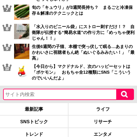
旬の「キュウリ」が3週間長持ち？ まるごと冷凍保
存＆解凍のテクニックとは
「水入りのビニール袋」にストロー刺すだけ！？ 自
衛隊が伝授する“簡易水道”の作り方に「めっちゃ便利
じゃん！！」
生後6週間の子猫、本棚で突っ伏して眠る…あまりの
かわいさに視聴者もん絶「ぬいぐるみみたい！」「最
高」
【今日から】マクドナルド、次のハッピーセットは
「ポケモン」 おもちゃ全12種類にSNS「こういう
のでいいんだよ」
最新記事
ライフ
SNSトピック
リサーチ
トレンド
エンタメ