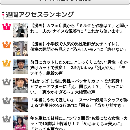
週間アクセスランキング
【漫画】カフェ店員から「ミルクと砂糖は？」と聞か
れ… 夫の“ナイスな返答”に「これから使います」
【漫画】小学校で人気の男性教師が女子トイレに…
個室の隙間から見えた“恐ろしいモノ”に「許せない」
前日にカットしたのに…“しっくりこない”男性→あか
抜けカットで激変！ 2.9万いいね「別人やん」「モ
テそう」絶賛の声
“おかっぱ”に悩む男性→バッサリカットで大変身！
ビフォーアフターに「え、同じ人！？」「かっこい
い」「爽やかすぎる～」大絶賛の声
「本当にやめてほしい」 スーパー銭湯スタッフが訴
える“利用時のNG行為”に「困る」「当たり前すぎ」
年を重ねて貧相に…“シワ＆面長”も気になる女性→カ
ットで10歳以上若返り！？「めちゃくちゃ美人に」
「とっても華やか」