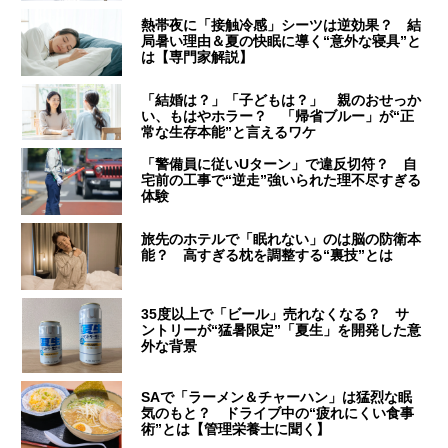
熱帯夜に「接触冷感」シーツは逆効果？ 結
局暑い理由＆夏の快眠に導く“意外な寝具”と
は【専門家解説】
「結婚は？」「子どもは？」 親のおせっか
い、もはやホラー？ 「帰省ブルー」が“正
常な生存本能”と言えるワケ
「警備員に従いUターン」で違反切符？ 自
宅前の工事で“逆走”強いられた理不尽すぎる
体験
旅先のホテルで「眠れない」のは脳の防衛本
能？ 高すぎる枕を調整する“裏技”とは
35度以上で「ビール」売れなくなる？ サ
ントリーが“猛暑限定”「夏生」を開発した意
外な背景
SAで「ラーメン＆チャーハン」は猛烈な眠
気のもと？ ドライブ中の“疲れにくい食事
術”とは【管理栄養士に聞く】