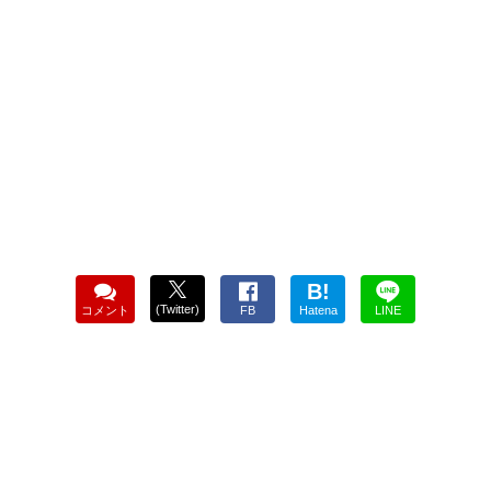
B!
(Twitter)
コメント
FB
Hatena
LINE