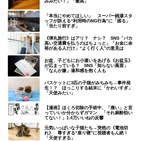
みみたい！」「最高」
「本当にやめてほしい」 スーパー銭湯スタ
ッフが訴える“利用時のNG行為”に「困る」
「当たり前すぎ」
《弾丸旅行》はアリ？ ナシ？ SNS「バカ
高い交通費を払うのはちょっと」「お金に余
裕がある人だけ」“よく行く人”の意見は
お盆、子どもにお小遣いをあげる《お盆玉》
が広まっている？ SNS「知らない風習」
「なんか嫌」違和感を抱く人も
バスケットに3匹の子猫がみちみち→事件発
生！？ ほっこりする結末に「かわいすぎ」
「天使みたい」
【漫画】ほくろ切除の手術中、「痛い」と言
っていいか分からずガマン 「それ麻酔効い
てない！」1.4万いいねの反響
元気いっぱいな子猫たち→突然の《電池切
れ》 尊すぎる“座り寝”に視聴者もん絶！
「天使すぎる」