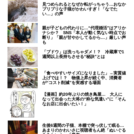
見つめられるとなぜか転がっちゃう…おなか
プリプリな子猫がかわいすぎ！「なでた
い…」の声
親が子どもの代わりに…“代理婚活”はアリか
ナシか？ SNS「本人が動く気ない時点でお
断り」「親が甘やかしてるから…」厳しい声
も
「ブドウ」は洗っちゃダメ！？ 冷蔵庫で1
週間以上長持ちさせる“秘訣”とは
「食べやすいサイズになりました」→実質値
上げでは！？ 物価上昇が続く中、消費者
が“コスト削減”を実感する場面
【漫画】約20年ぶりの焼き鳥屋… 大人に
なって出会った大将の“粋な気遣い”に「そん
なお店に出会いたい！」
生後6週間の子猫、本棚で突っ伏して眠る…
あまりのかわいさに視聴者もん絶「ぬいぐる