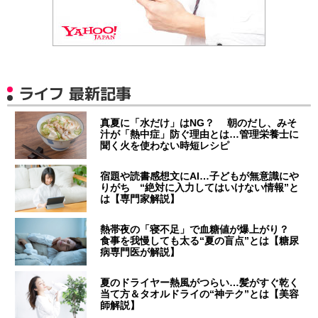
ライフ 最新記事
真夏に「水だけ」はNG？ 朝のだし、みそ
汁が「熱中症」防ぐ理由とは…管理栄養士に
聞く火を使わない時短レシピ
宿題や読書感想文にAI…子どもが無意識にや
りがち “絶対に入力してはいけない情報”と
は【専門家解説】
熱帯夜の「寝不足」で血糖値が爆上がり？
食事を我慢しても太る“夏の盲点”とは【糖尿
病専門医が解説】
夏のドライヤー熱風がつらい…髪がすぐ乾く
当て方＆タオルドライの“神テク”とは【美容
師解説】