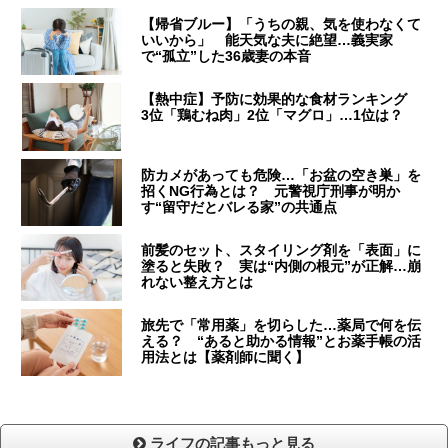
【帰省ブルー】「うちの親、気を使わなくて
いいから」 能天気な夫に絶望…義実家
で“孤立”した36歳妻の本音
【熱中症】予防に効果的な食材ランキング
3位「鶏むね肉」2位「マグロ」…1位は？
防カメがあっても危険…「お盆の空き巣」を
招くNG行為とは？ 元警視庁刑事が明か
す“留守だとバレる家”の共通点
前髪のセット、スタイリング剤を「表面」に
塗ると失敗？ 実は“内側の根元”が正解…崩
れない整え方とは
旅先で「常用薬」を切らした…薬局で何を伝
える？ “あると助かる情報”とお薬手帳の活
用法とは【薬剤師に聞く】
ライフの記事もっと見る