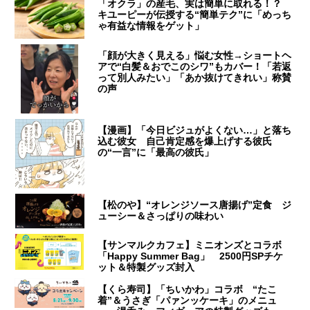
「オクラ」の産毛、実は簡単に取れる！？
キユーピーが伝授する“簡単テク”に「めっち
ゃ有益な情報をゲット」
「顔が大きく見える」悩む女性→ショートヘ
アで“白髪＆おでこのシワ”もカバー！「若返
って別人みたい」「あか抜けてきれい」称賛
の声
【漫画】「今日ビジュがよくない…」と落ち
込む彼女 自己肯定感を爆上げする彼氏
の“一言”に「最高の彼氏」
【松のや】“オレンジソース唐揚げ”定食 ジ
ューシー＆さっぱりの味わい
【サンマルクカフェ】ミニオンズとコラボ
「Happy Summer Bag」 2500円SPチケ
ット＆特製グッズ封入
【くら寿司】「ちいかわ」コラボ “たこ
着”＆うさぎ「パァンッケーキ」のメニュ