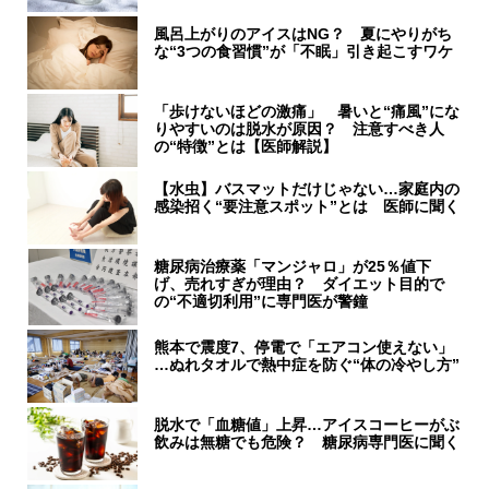
風呂上がりのアイスはNG？ 夏にやりがち
な“3つの食習慣”が「不眠」引き起こすワケ
「歩けないほどの激痛」 暑いと“痛風”にな
りやすいのは脱水が原因？ 注意すべき人
の“特徴”とは【医師解説】
【水虫】バスマットだけじゃない…家庭内の
感染招く“要注意スポット”とは 医師に聞く
糖尿病治療薬「マンジャロ」が25％値下
げ、売れすぎが理由？ ダイエット目的で
の“不適切利用”に専門医が警鐘
熊本で震度7、停電で「エアコン使えない」
…ぬれタオルで熱中症を防ぐ“体の冷やし方”
脱水で「血糖値」上昇…アイスコーヒーがぶ
飲みは無糖でも危険？ 糖尿病専門医に聞く