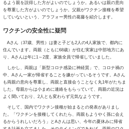
るよう親を説得した方がよいのでしょうか。あるいは親の意向
を尊重した方がよいのでしょうか。父親がワクチン接種を希望
していないという、アラフォー男性の葛藤を紹介します。
ワクチンの安全性に疑問
Aさん（37歳、男性）は妻と子ども2人の4人家族で、都内に
住んでいます。両親（ともに68歳）が住む実家は中部地方にあ
り、Aさんは年に1～2度、家族全員で帰省していました。
しかし、両親は「新型コロナ感染に神経質」で、コロナ禍の
中、Aさん一家が帰省することを嫌がっているそうです。Aさん
も両親の意向を尊重し、両親と直接会うことなく丸1年がたちま
した。母親からは小まめに連絡をもらっていて、両親の近況は
よく聞いており、2人とも変わらず元気なようです。
そして、国内でワクチン接種が始まるとの発表がありまし
た。「ワクチンを接種してくれたら、両親もようやく孫に会え
るからうれしいだろう」とAさんは思い、今年の夏休みに帰省
する計画を立てました。そのタイミングであれば、両親のワク