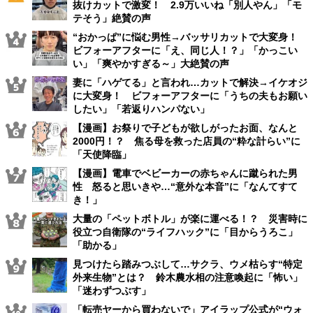
抜けカットで激変！ 2.9万いいね「別人やん」「モ
テそう」絶賛の声
“おかっぱ”に悩む男性→バッサリカットで大変身！
ビフォーアフターに「え、同じ人！？」「かっこい
い」「爽やかすぎる～」大絶賛の声
妻に「ハゲてる」と言われ…カットで解決→イケオジ
に大変身！ ビフォーアフターに「うちの夫もお願い
したい」「若返りハンパない」
【漫画】お祭りで子どもが欲しがったお面、なんと
2000円！？ 焦る母を救った店員の“粋な計らい”に
「天使降臨」
【漫画】電車でベビーカーの赤ちゃんに蹴られた男
性 怒ると思いきや…“意外な本音”に「なんてすて
き！」
大量の「ペットボトル」が楽に運べる！？ 災害時に
役立つ自衛隊の“ライフハック”に「目からうろこ」
「助かる」
見つけたら踏みつぶして…サクラ、ウメ枯らす“特定
外来生物”とは？ 鈴木農水相の注意喚起に「怖い」
「迷わずつぶす」
「転売ヤーから買わないで」アイラップ公式が“ウォ