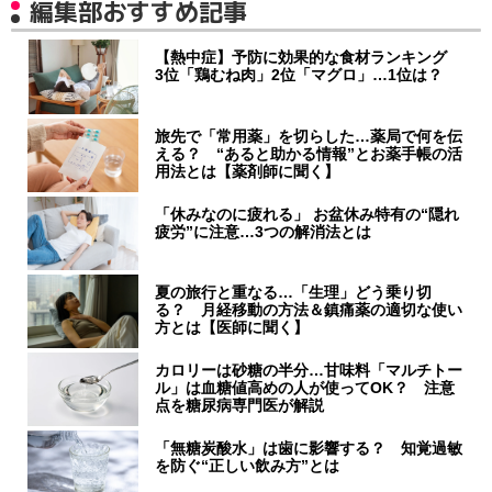
編集部おすすめ記事
【熱中症】予防に効果的な食材ランキング
3位「鶏むね肉」2位「マグロ」…1位は？
旅先で「常用薬」を切らした…薬局で何を伝
える？ “あると助かる情報”とお薬手帳の活
用法とは【薬剤師に聞く】
「休みなのに疲れる」 お盆休み特有の“隠れ
疲労”に注意…3つの解消法とは
夏の旅行と重なる…「生理」どう乗り切
る？ 月経移動の方法＆鎮痛薬の適切な使い
方とは【医師に聞く】
カロリーは砂糖の半分…甘味料「マルチトー
ル」は血糖値高めの人が使ってOK？ 注意
点を糖尿病専門医が解説
「無糖炭酸水」は歯に影響する？ 知覚過敏
を防ぐ“正しい飲み方”とは