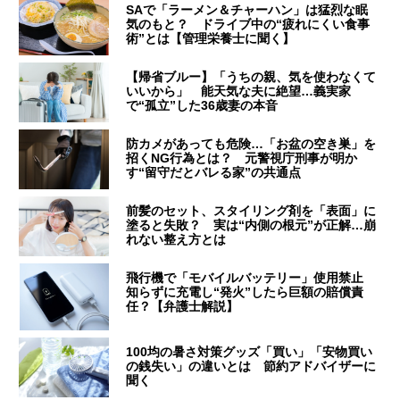
SAで「ラーメン＆チャーハン」は猛烈な眠
気のもと？ ドライブ中の“疲れにくい食事
術”とは【管理栄養士に聞く】
【帰省ブルー】「うちの親、気を使わなくて
いいから」 能天気な夫に絶望…義実家
で“孤立”した36歳妻の本音
防カメがあっても危険…「お盆の空き巣」を
招くNG行為とは？ 元警視庁刑事が明か
す“留守だとバレる家”の共通点
前髪のセット、スタイリング剤を「表面」に
塗ると失敗？ 実は“内側の根元”が正解…崩
れない整え方とは
飛行機で「モバイルバッテリー」使用禁止
知らずに充電し“発火”したら巨額の賠償責
任？【弁護士解説】
100均の暑さ対策グッズ「買い」「安物買い
の銭失い」の違いとは 節約アドバイザーに
聞く