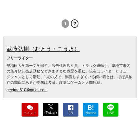
1
2
武藤弘樹（むとう・こうき）
フリーライター
早稲田大学第一文学部卒。広告代理店社員、トラック運転手、築地市場内
の魚介類卸売店勤務などさまざまな職歴を重ね、現在はライターとミュー
ジシャンとして活動。1児の父で、溺愛しすぎている飼い猫とは、ほぼ共依
存の関係にあるが本来は犬派。趣味はゲームと人間観察。
geetara610@gmail.com
B!
(Twitter)
コメント
FB
Hatena
LINE