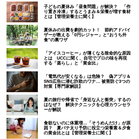
子どもの夏休み「昼食問題」が解決？ 「作
り置き冷凍」するとうまみ＆栄養が増す食材
とは【管理栄養士に聞く】
夏休みの出費を劇的カット！ 節約アドバイ
ザーが教える「0円レジャー」と“おうち外
食”の裏ワザ
「アイスコーヒー」が薄くなる致命的な原因
とは UCCに聞く、自宅でプロの味を再現
する「蒸らし」と「黄金比」
「電気代が安くなる」は危険？ 偽アプリ＆
SNS広告に潜む詐欺のワナ… 被害防ぐ3つの
対策【専門家解説】
夏の旅行や帰省で「身近な人と衝突」するの
はなぜ？ 解決テクニックを心理カウンセラ
ーが解説
食欲ないのに体重増…「そうめんだけ」が原
因？ 夏バテ太り予防に役立つ栄養素＆夕食
の黄金比とは【管理栄養士に聞く】