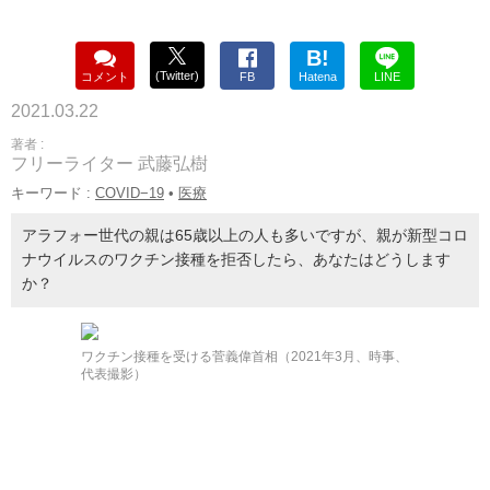
B!
(Twitter)
コメント
FB
Hatena
LINE
2021.03.22
著者 :
フリーライター 武藤弘樹
キーワード :
COVID−19
•
医療
アラフォー世代の親は65歳以上の人も多いですが、親が新型コロ
ナウイルスのワクチン接種を拒否したら、あなたはどうします
か？
ワクチン接種を受ける菅義偉首相（2021年3月、時事、
代表撮影）