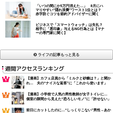
「いつの間にか5万円消えた…」 8月にハ
マりやすい“隠れ浪費”ワースト1位とは？
赤字防ぐコツを節約アドバイザーに聞く
ビジネスで「スマートウォッチ」は失礼？
相手に「悪印象」与えるNG行為とは【マナ
ーの専門家に聞く】
ライフの記事もっと見る
週間アクセスランキング
【漫画】カフェ店員から「ミルクと砂糖は？」と聞か
れ… 夫の“ナイスな返答”に「これから使います」
【漫画】小学校で人気の男性教師が女子トイレに…
個室の隙間から見えた“恐ろしいモノ”に「許せない」
前日にカットしたのに…“しっくりこない”男性→あか