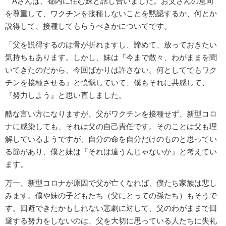
Aさんは、都内に住む妹と話し合いました。お父さんの意向
を尊重して、ワクチンを接種しないことを黙認するか、何とか
説得して、接種してもらうべきかについてです。
「父を説得するのは骨が折れますし、諦めて、放っておきたい
気持ちもあります。しかし、妹は『今まで散々、わがままを聞
いてきたのだから、今回ばかりは許さない。何としてでもワク
チンを接種させる』と憤慨していて、僕もそれに共感して、
『努力しよう』と思い直しました。
酷な言い方になりますが、父がワクチンを接種せず、新型コロ
ナに感染しても、それは父の自己責任です。そのことは父も理
解しているようですが、自分の命を自分だけのものと思ってい
る節があり、僕と妹は『それは違うんじゃないか』と考えてい
ます。
万一、新型コロナが原因で父が亡くなれば、僕たち家族は悲し
みます。僕や妹の子どもたち（父にとっての孫たち）もそうで
す。回避できたかもしれない悲劇に対して、父のわがままで回
避する努力をしないのは、父を大切に思っている人たちに失礼