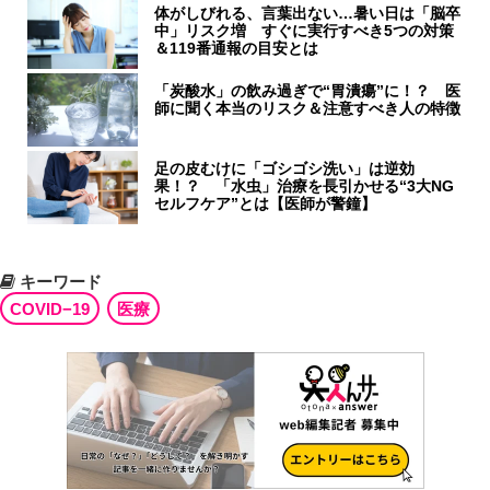
体がしびれる、言葉出ない…暑い日は「脳卒
中」リスク増 すぐに実行すべき5つの対策
＆119番通報の目安とは
「炭酸水」の飲み過ぎで“胃潰瘍”に！？ 医
師に聞く本当のリスク＆注意すべき人の特徴
足の皮むけに「ゴシゴシ洗い」は逆効
果！？ 「水虫」治療を長引かせる“3大NG
セルフケア”とは【医師が警鐘】
キーワード
COVID−19
医療