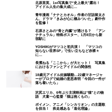
北原里英、1st写真集で“史上最大”露出！
アイドル人生の集大成に…
青年漫画「ナナとカオル」作者の甘詰留太さ
ん、ドラマ「きみが心に棲みついた」劇中作
を監修！
石原さとみの“骨と内臓”が透ける？ 「アン
ナチュラル」特殊ポスター、1月8日から新
宿駅に
YOSHIKIがマツコと初共演！ 「マツコの
知らない世界SP」で生い立ちなど赤裸々
に…
長濱ねる「ここから」が大ヒット！ 写真集
におけるファンとアイドルの関係性
18歳元アイドル妊娠騒動…22歳マネージャ
ーがブログで結婚の意思表明「今回の一件が
落ち着いたら」
沢尻エリカ、6年ぶり主演映画は“猫”との物
語 犬童一心監督「猫は抱くもの」
ボイメン、アニメ「シンカリオン」の主題歌
を担当！ 疾走感ある「進化理論」