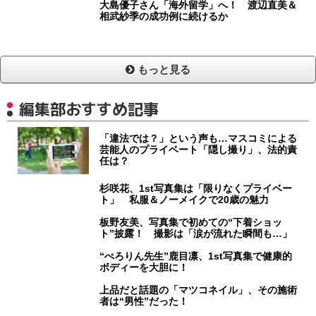
大島優子さん「海外留学」へ！ 渡辺直美＆
相武紗季の成功例に続けるか
もっと見る
編集部おすすめ記事
「違法では？」という声も…マスコミによる
芸能人のプライベート「隠し撮り」、法的責
任は？
杉咲花、1st写真集は「限りなくプライベー
ト」 私服＆ノーメイクで20歳の魅力
板野友美、写真集で初めての“下着ショッ
ト”披露！ 撮影は「涙が流れた瞬間も…」
“ぺろりん先生”鹿目凛、1st写真集で健康的
ボディーを大胆に！
上品だと話題の「マツコネイル」、その施術
者は“男性”だった！