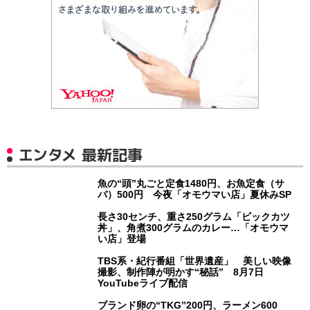
エンタメ 最新記事
魚の“頭”丸ごと定食1480円、お魚定食（サ
バ）500円 今夜「オモウマい店」夏休みSP
長さ30センチ、重さ250グラム「ビックカツ
丼」、角煮300グラムのカレー…「オモウマ
い店」登場
TBS系・紀行番組「世界遺産」 美しい映像
撮影、制作陣が明かす“秘話” 8月7日
YouTubeライブ配信
ブランド卵の“TKG”200円、ラーメン600