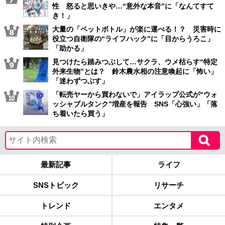
性 怒ると思いきや…“意外な本音”に「なんてすて
き！」
大量の「ペットボトル」が楽に運べる！？ 災害時に
役立つ自衛隊の“ライフハック”に「目からうろこ」
「助かる」
見つけたら踏みつぶして…サクラ、ウメ枯らす“特定
外来生物”とは？ 鈴木農水相の注意喚起に「怖い」
「迷わずつぶす」
「転売ヤーから買わないで」アイラップ公式が“ウォ
ッシャブルタンク”増産を報告 SNS「心強い」「落
ち着いたら買う」
最新記事
ライフ
SNSトピック
リサーチ
トレンド
エンタメ