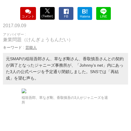
B!
(Twitter)
コメント
FB
Hatena
LINE
2017.09.09
アドバイザー :
兼業問題（けんぎょうもんだい）
キーワード :
芸能人
元SMAPの稲垣吾郎さん、草なぎ剛さん、香取慎吾さんとの契約
が満了となったジャニーズ事務所が、「Johnny’s net」内にあっ
た3人の公式ページを予定通り閉鎖しました。SNSでは「再結
成」を望む声も。
稲垣吾郎、草なぎ剛、香取慎吾の3人がジャニーズを退
所