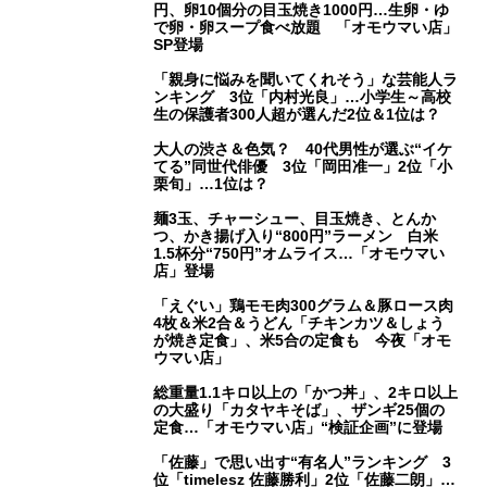
円、卵10個分の目玉焼き1000円…生卵・ゆ
で卵・卵スープ食べ放題 「オモウマい店」
SP登場
「親身に悩みを聞いてくれそう」な芸能人ラ
ンキング 3位「内村光良」…小学生～高校
生の保護者300人超が選んだ2位＆1位は？
大人の渋さ＆色気？ 40代男性が選ぶ“イケ
てる”同世代俳優 3位「岡田准一」2位「小
栗旬」…1位は？
麺3玉、チャーシュー、目玉焼き、とんか
つ、かき揚げ入り“800円”ラーメン 白米
1.5杯分“750円”オムライス…「オモウマい
店」登場
「えぐい」鶏モモ肉300グラム＆豚ロース肉
4枚＆米2合＆うどん「チキンカツ＆しょう
が焼き定食」、米5合の定食も 今夜「オモ
ウマい店」
総重量1.1キロ以上の「かつ丼」、2キロ以上
の大盛り「カタヤキそば」、ザンギ25個の
定食…「オモウマい店」“検証企画”に登場
「佐藤」で思い出す“有名人”ランキング 3
位「timelesz 佐藤勝利」2位「佐藤二朗」…