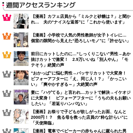
週間アクセスランキング
【漫画】カフェ店員から「ミルクと砂糖は？」と聞か
れ… 夫の“ナイスな返答”に「これから使います」
【漫画】小学校で人気の男性教師が女子トイレに…
個室の隙間から見えた“恐ろしいモノ”に「許せない」
前日にカットしたのに…“しっくりこない”男性→あか
抜けカットで激変！ 2.9万いいね「別人やん」「モ
テそう」絶賛の声
“おかっぱ”に悩む男性→バッサリカットで大変身！
ビフォーアフターに「え、同じ人！？」「かっこい
い」「爽やかすぎる～」大絶賛の声
妻に「ハゲてる」と言われ…カットで解決→イケオジ
に大変身！ ビフォーアフターに「うちの夫もお願い
したい」「若返りハンパない」
【漫画】お祭りで子どもが欲しがったお面、なんと
2000円！？ 焦る母を救った店員の“粋な計らい”に
「天使降臨」
【漫画】電車でベビーカーの赤ちゃんに蹴られた男