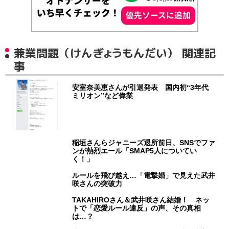
兼業問題（けんぎょうもんだい） 関連記
事
安室奈美恵さんが引退発表 国内初“3年代
ミリオン”など偉業
稲垣さんらジャニーズ退所前日、SNSでファ
ンが熱烈エール「SMAP5人についてい
く！」
ルールを飛び越え…「電撃婚」で見えた武井
咲さんの突破力
TAKAHIROさん＆武井咲さん結婚！ ネッ
トで「恋愛ルール違反」の声、その真相
は…？