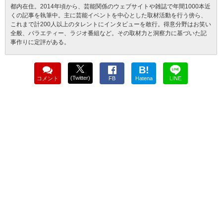
都内在住。2014年頃から、芸能関係のウェブサイトや雑誌で年間1000本近
くの記事を執筆中。主に芸能イベントを中心とした取材活動を行う傍ら、
これまで計200人以上のタレントにインタビューを敢行。得意分野はお笑い
全般、バラエティー、ラジオ番組など。その取材力と洞察力に基づいた記
事作りに定評がある。
B!
(Twitter)
コメント
FB
Hatena
LINE