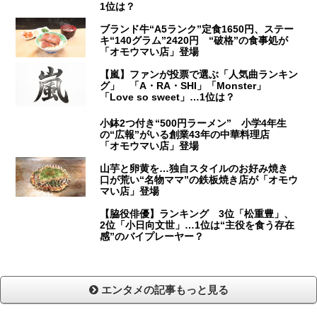
1位は？
ブランド牛“A5ランク”定食1650円、ステー
キ“140グラム”2420円 “破格”の食事処が
「オモウマい店」登場
【嵐】ファンが投票で選ぶ「人気曲ランキン
グ」 「A・RA・SHI」「Monster」
「Love so sweet」…1位は？
小鉢2つ付き“500円ラーメン” 小学4年生
の“広報”がいる創業43年の中華料理店
「オモウマい店」登場
山芋と卵黄を…独自スタイルのお好み焼き
口が荒い“名物ママ”の鉄板焼き店が「オモウ
マい店」登場
【脇役俳優】ランキング 3位「松重豊」、
2位「小日向文世」…1位は“主役を食う存在
感”のバイプレーヤー？
エンタメの記事もっと見る