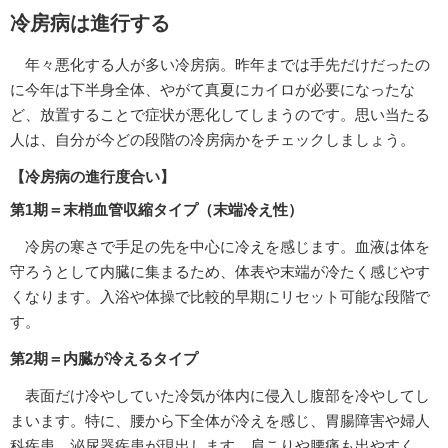
冷房病は進行する
年々悪化する人が多い冷房病。昨年までは手先だけだったの
に今年は下半身全体、やがて真夏にカイロが必要になったな
ど、放置することで症状が悪化してしまうのです。思い当たる
人は、自分が今どの段階の冷房病かをチェックしましょう。
【冷房病の進行度合い】
第1期＝末梢血管収縮タイプ（末端冷え性）
冷房の寒さで手足の先を中心に冷えを感じます。血液は体を
守ろうとして内臓に集まるため、体表や末端が冷たく感じやす
くなります。入浴や体操で比較的早期にリセット可能な段階で
す。
第2期＝内臓が冷えるタイプ
表面だけ冷やしていた冷気が体内に侵入し腹部を冷やしてし
まいます。特に、腰から下全体が冷えを感じ、胃腸障害や婦人
科疾患、泌尿器疾患が現出します。肩こりや腰痛も出やすく、