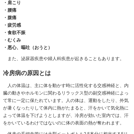
・肩こり
・腰痛
・腹痛
・疲労感
・食欲不振
・むくみ
・悪心、嘔吐（おうと）
また、泌尿器疾患や婦人科疾患が起きることもあります。
冷房病の原因とは
人の体温は、主に体を動かす時に活性化する交感神経と、内
臓の動きやホルモンに関わるリラックス型の副交感神経によっ
て常に一定に保たれています。人の体は、運動をしたり、外気
が暑くなったりして体内に熱がたまると、汗をかいて気化熱に
よって体温を下げようとしますが、冷房が効いた室内では、汗
をかいているわけではないのに体の表面の熱が奪われます。
体表の毛細血管には大型ペットボトル2.5本分に相当する5リ