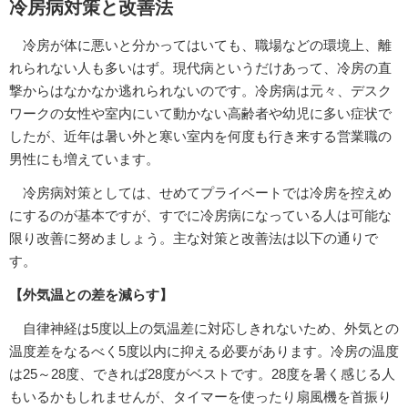
冷房病対策と改善法
冷房が体に悪いと分かってはいても、職場などの環境上、離
れられない人も多いはず。現代病というだけあって、冷房の直
撃からはなかなか逃れられないのです。冷房病は元々、デスク
ワークの女性や室内にいて動かない高齢者や幼児に多い症状で
したが、近年は暑い外と寒い室内を何度も行き来する営業職の
男性にも増えています。
冷房病対策としては、せめてプライベートでは冷房を控えめ
にするのが基本ですが、すでに冷房病になっている人は可能な
限り改善に努めましょう。主な対策と改善法は以下の通りで
す。
【外気温との差を減らす】
自律神経は5度以上の気温差に対応しきれないため、外気との
温度差をなるべく5度以内に抑える必要があります。冷房の温度
は25～28度、できれば28度がベストです。28度を暑く感じる人
もいるかもしれませんが、タイマーを使ったり扇風機を首振り