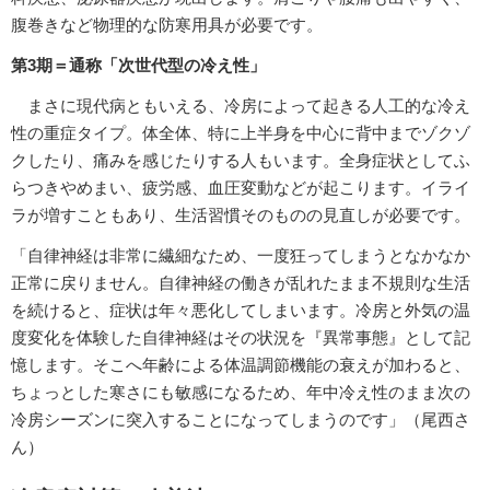
腹巻きなど物理的な防寒用具が必要です。
第3期＝通称「次世代型の冷え性」
まさに現代病ともいえる、冷房によって起きる人工的な冷え
性の重症タイプ。体全体、特に上半身を中心に背中までゾクゾ
クしたり、痛みを感じたりする人もいます。全身症状としてふ
らつきやめまい、疲労感、血圧変動などが起こります。イライ
ラが増すこともあり、生活習慣そのものの見直しが必要です。
「自律神経は非常に繊細なため、一度狂ってしまうとなかなか
正常に戻りません。自律神経の働きが乱れたまま不規則な生活
を続けると、症状は年々悪化してしまいます。冷房と外気の温
度変化を体験した自律神経はその状況を『異常事態』として記
憶します。そこへ年齢による体温調節機能の衰えが加わると、
ちょっとした寒さにも敏感になるため、年中冷え性のまま次の
冷房シーズンに突入することになってしまうのです」（尾西さ
ん）