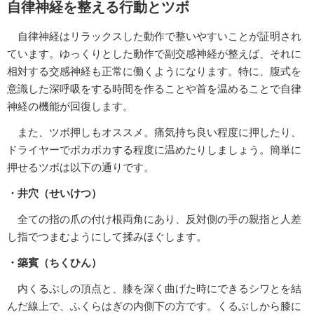
自律神経を整える行動とツボ
自律神経はリラックスした動作で整いやすいことが証明され
ています。ゆっくりとした動作で副交感神経が整えば、それに
相対する交感神経も正常に働くようになります。特に、腹式を
意識した深呼吸をする時間を作ることや首を温めることで自律
神経の機能が回復します。
また、ツボ押しもオススメ。痛気持ち良い程度に押したり、
ドライヤーでポカポカする程度に温めたりしましょう。簡単に
押せるツボは以下の通りです。
・井穴（せいけつ）
全ての指の爪の付け根両角にあり、反対側の手の親指と人差
し指でつまむようにして揉みほぐします。
・築賓（ちくひん）
内くるぶしの頂点と、膝を深く曲げた時にできるシワとを結
んだ線上で、ふくらはぎの内側下の方です。くるぶしから膝に