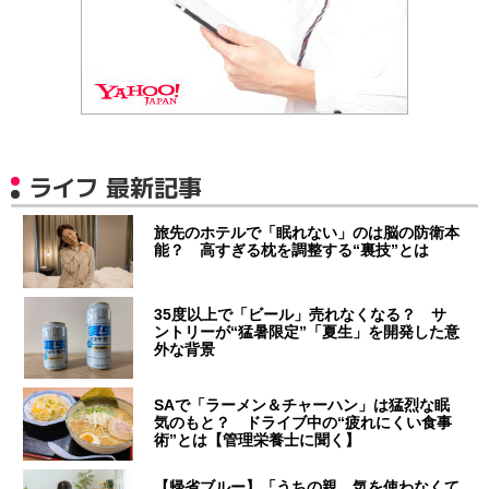
ライフ 最新記事
旅先のホテルで「眠れない」のは脳の防衛本
能？ 高すぎる枕を調整する“裏技”とは
35度以上で「ビール」売れなくなる？ サ
ントリーが“猛暑限定”「夏生」を開発した意
外な背景
SAで「ラーメン＆チャーハン」は猛烈な眠
気のもと？ ドライブ中の“疲れにくい食事
術”とは【管理栄養士に聞く】
【帰省ブルー】「うちの親、気を使わなくて