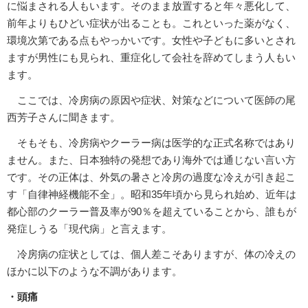
に悩まされる人もいます。そのまま放置すると年々悪化して、
前年よりもひどい症状が出ることも。これといった薬がなく、
環境次第である点もやっかいです。女性や子どもに多いとされ
ますが男性にも見られ、重症化して会社を辞めてしまう人もい
ます。
ここでは、冷房病の原因や症状、対策などについて医師の尾
西芳子さんに聞きます。
そもそも、冷房病やクーラー病は医学的な正式名称ではあり
ません。また、日本独特の発想であり海外では通じない言い方
です。その正体は、外気の暑さと冷房の過度な冷えが引き起こ
す「自律神経機能不全」。昭和35年頃から見られ始め、近年は
都心部のクーラー普及率が90％を超えていることから、誰もが
発症しうる「現代病」と言えます。
冷房病の症状としては、個人差こそありますが、体の冷えの
ほかに以下のような不調があります。
・頭痛