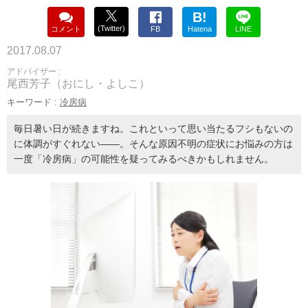
B!
(Twitter)
コメント
FB
Hatena
LINE
2017.08.07
アドバイザー :
尾西芳子（おにし・よしこ）
キーワード :
冷房病
毎日暑い日が続きますね。これといって思い当たるフシもないの
に体調がすぐれない――。そんな原因不明の症状にお悩みの方は
一度「冷房病」の可能性を疑ってみるべきかもしれません。