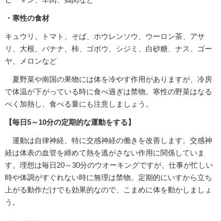
・寒性の食材
キュウリ、トマト、そば、ホウレンソウ、ウーロン茶、アサ
リ、大根、バナナ、柿、ゴボウ、シジミ、白砂糖、ナス、ゴー
ヤ、メロンなど
夏野菜や南国の果物には体を冷やす作用がありますが、冷房
で体温が下がっている時に食べ過ぎは禁物。寒性の野菜はなる
べく加熱し、食べる量にも注意しましょう。
【毎日5～10分の定期的な運動をする】
運動は自律神経、特に交感神経の働きを改善します。交感神
経は体表の血管を締めて熱を逃がさない作用に関係していま
す。理想は毎日20～30分のウオーキングですが、仕事が忙しい
時や体調がすぐれない時に無理は禁物。定期的にいすから立ち
上がる動作だけでも効果的なので、こまめに体を動かしましょ
う。