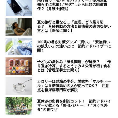
飛行機で「モバイルバッテリー」使用禁止
知らずに充電し“発火”したら巨額の賠償責
任？【弁護士解説】
夏の旅行と重なる…「生理」どう乗り切
る？ 月経移動の方法＆鎮痛薬の適切な使い
方とは【医師に聞く】
100均の暑さ対策グッズ「買い」「安物買い
の銭失い」の違いとは 節約アドバイザーに
聞く
子どもの夏休み「昼食問題」が解決？ 「作
り置き冷凍」するとうまみ＆栄養が増す食材
とは【管理栄養士に聞く】
カロリーは砂糖の半分…甘味料「マルチトー
ル」は血糖値高めの人が使ってOK？ 注意
点を糖尿病専門医が解説
夏休みの出費を劇的カット！ 節約アドバイ
ザーが教える「0円レジャー」と“おうち外
食”の裏ワザ