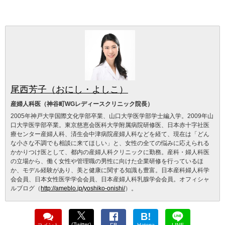
尾西芳子（おにし・よしこ）
産婦人科医（神谷町WGレディースクリニック院長）
2005年神戸大学国際文化学部卒業、山口大学医学部学士編入学。2009年山
口大学医学部卒業。東京慈恵会医科大学附属病院研修医、日本赤十字社医
療センター産婦人科、済生会中津病院産婦人科などを経て、現在は「どん
な小さな不調でも相談に来てほしい」と、女性の全ての悩みに応えられる
かかりつけ医として、都内の産婦人科クリニックに勤務。産科・婦人科医
の立場から、働く女性や管理職の男性に向けた企業研修を行っているほ
か、モデル経験があり、美と健康に関する知識も豊富。日本産科婦人科学
会会員、日本女性医学学会会員、日本産婦人科乳腺学会会員。オフィシャ
ルブログ（
http://ameblo.jp/yoshiko-onishi/
）。
B!
(Twitter)