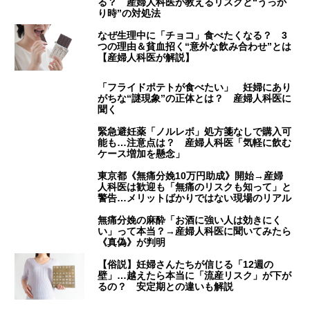
る？ 産婦人科医が教えるリスクと“うっか
り時”の対処法
なぜ生理中に「チョコ」食べたくなる？ 3
つの理由＆貧血招く“意外な飲み合わせ”とは
【産婦人科医が解説】
「フライドポテトが食べたい」 妊婦にあり
がちな“謎現象”の正体とは？ 産婦人科医に
聞く
緊急避妊薬「ノルレボ」処方箋なしで購入可
能も…注意点は？ 産婦人科医「気軽に飲む
ケース増加を懸念」
東京都《無痛分娩10万円助成》開始→産婦
人科医は歓迎も「無痛のリスクも知って」と
警告…メリットばかりではない現場のリアル
無痛分娩の麻酔「お酒に強い人は効きにく
い」って本当？→産婦人科医に聞いてみたら
《真偽》が判明
【俗説】妊婦さんたちが信じる「12週の
壁」…越えたら本当に「流産リスク」が下が
るの？ 安定期との違いも解説