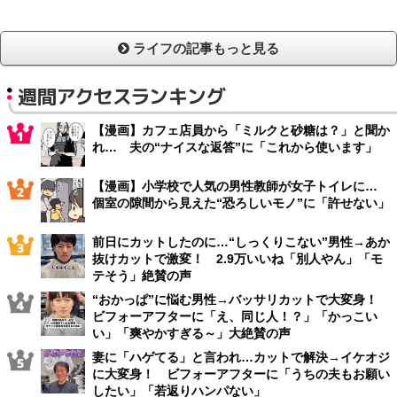
ライフの記事もっと見る
週間アクセスランキング
【漫画】カフェ店員から「ミルクと砂糖は？」と聞か
れ… 夫の“ナイスな返答”に「これから使います」
【漫画】小学校で人気の男性教師が女子トイレに…
個室の隙間から見えた“恐ろしいモノ”に「許せない」
前日にカットしたのに…“しっくりこない”男性→あか
抜けカットで激変！ 2.9万いいね「別人やん」「モ
テそう」絶賛の声
“おかっぱ”に悩む男性→バッサリカットで大変身！
ビフォーアフターに「え、同じ人！？」「かっこい
い」「爽やかすぎる～」大絶賛の声
妻に「ハゲてる」と言われ…カットで解決→イケオジ
に大変身！ ビフォーアフターに「うちの夫もお願い
したい」「若返りハンパない」