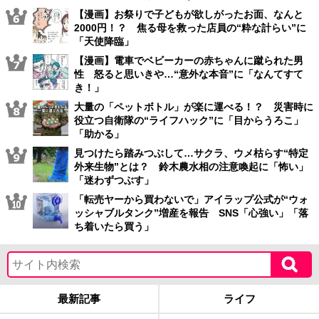
【漫画】お祭りで子どもが欲しがったお面、なんと
2000円！？ 焦る母を救った店員の“粋な計らい”に
「天使降臨」
【漫画】電車でベビーカーの赤ちゃんに蹴られた男
性 怒ると思いきや…“意外な本音”に「なんてすて
き！」
大量の「ペットボトル」が楽に運べる！？ 災害時に
役立つ自衛隊の“ライフハック”に「目からうろこ」
「助かる」
見つけたら踏みつぶして…サクラ、ウメ枯らす“特定
外来生物”とは？ 鈴木農水相の注意喚起に「怖い」
「迷わずつぶす」
「転売ヤーから買わないで」アイラップ公式が“ウォ
ッシャブルタンク”増産を報告 SNS「心強い」「落
ち着いたら買う」
最新記事
ライフ