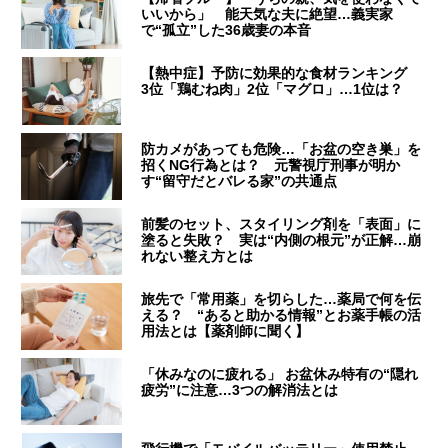
いいから」 能天気な夫に絶望…義実家
で“孤立”した36歳妻の本音
【熱中症】予防に効果的な食材ランキング
3位「鶏むね肉」2位「マグロ」…1位は？
防カメがあっても危険…「お盆の空き巣」を
招くNG行為とは？ 元警視庁刑事が明か
す“留守だとバレる家”の共通点
前髪のセット、スタイリング剤を「表面」に
塗ると失敗？ 実は“内側の根元”が正解…崩
れない整え方とは
旅先で「常用薬」を切らした…薬局で何を伝
える？ “あると助かる情報”とお薬手帳の活
用法とは【薬剤師に聞く】
「休みなのに疲れる」 お盆休み特有の“隠れ
疲労”に注意…3つの解消法とは