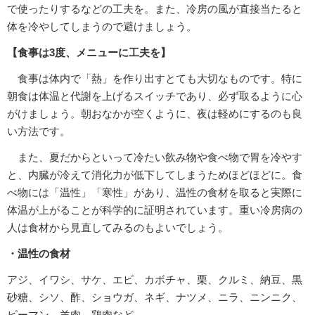
で使ったりするなどの工夫を。また、冷房の風が直接当たると
体を冷やしてしまうので避けましょう。
【食事は3度、メニューに工夫を】
食事は体内で「熱」を作り出すとても大切なものです。特に
朝食は体温と代謝を上げるスイッチであり、必ず取るように心
がけましょう。朝おなかが空くように、夜は軽めにするのも良
い方法です。
また、夏だからといって冷たい飲み物や食べ物で胃を冷やす
と、内臓が冷えて消化力が低下してしまうためほどほどに。食
べ物には「温性」「寒性」があり、温性の食材を取ると実際に
体温が上がることが科学的に証明されています。重い冷房病の
人は食材から見直してみるのもよいでしょう。
・温性の食材
アジ、イワシ、サケ、エビ、カボチャ、栗、クルミ、納豆、黒
砂糖、シソ、酢、ショウガ、ネギ、ナツメ、ニラ、ニンニク、
ピーマン、羊肉、鶏肉など