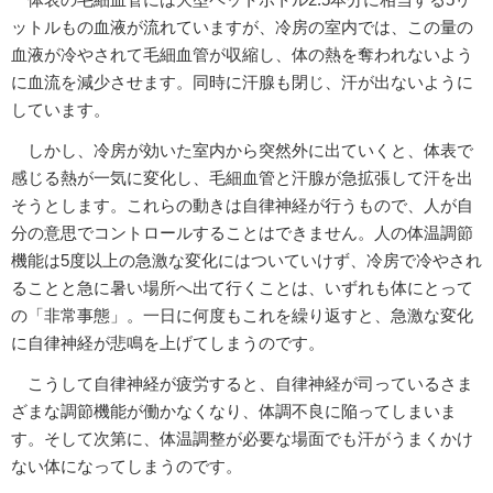
ットルもの血液が流れていますが、冷房の室内では、この量の
血液が冷やされて毛細血管が収縮し、体の熱を奪われないよう
に血流を減少させます。同時に汗腺も閉じ、汗が出ないように
しています。
しかし、冷房が効いた室内から突然外に出ていくと、体表で
感じる熱が一気に変化し、毛細血管と汗腺が急拡張して汗を出
そうとします。これらの動きは自律神経が行うもので、人が自
分の意思でコントロールすることはできません。人の体温調節
機能は5度以上の急激な変化にはついていけず、冷房で冷やされ
ることと急に暑い場所へ出て行くことは、いずれも体にとって
の「非常事態」。一日に何度もこれを繰り返すと、急激な変化
に自律神経が悲鳴を上げてしまうのです。
こうして自律神経が疲労すると、自律神経が司っているさま
ざまな調節機能が働かなくなり、体調不良に陥ってしまいま
す。そして次第に、体温調整が必要な場面でも汗がうまくかけ
ない体になってしまうのです。