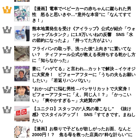
【漫画】電車でベビーカーの赤ちゃんに蹴られた男
性 怒ると思いきや…“意外な本音”に「なんてすて
き！」
熊本地震発生を受け《アイラップ》公式が紹介「ウォ
ッシャブルタンク」に1.9万いいねの反響 SNS「水
の節約になったよ」「持ってた方がよい」
フライパンの取っ手、洗った後“上向き”に置いてな
い？ ティファール公式が教える長持ちする乾かし方
に「知らなかった」
妻に「ハゲてる」と言われ…カットで解決→イケオジ
に大変身！ ビフォーアフターに「うちの夫もお願い
したい」「若返りハンパない」
“おかっぱ”に悩む男性→バッサリカットで大変身！
ビフォーアフターに「え、同じ人！？」「かっこい
い」「爽やかすぎる～」大絶賛の声
【ユニクロ】スタッフの“人気の着こなし” 《抜け
感》でスタイルアップ！ SNS「すてきです。まねし
たい」
【漫画】お祭りで子どもが欲しがったお面、なんと
2000円！？ 焦る母を救った店員の“粋な計らい”に