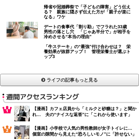
帰省や冠婚葬祭で「子どもの障害」どう伝え
る？ 親族に隠さず伝えた方が「親子が楽に
なる」ワケ
デートの食事代「割り勘」でフラれた33歳
男性の落とし穴 「じゃあ半分で」が相手を
冷めさせる“本当の理由”
「牛ステーキ」の“最強”付け合わせは？ 栄
養効果が抜群アップ！ 管理栄養士が選ぶト
ップ3
ライフの記事もっと見る
週間アクセスランキング
【漫画】カフェ店員から「ミルクと砂糖は？」と聞か
れ… 夫の“ナイスな返答”に「これから使います」
【漫画】小学校で人気の男性教師が女子トイレに…
個室の隙間から見えた“恐ろしいモノ”に「許せない」