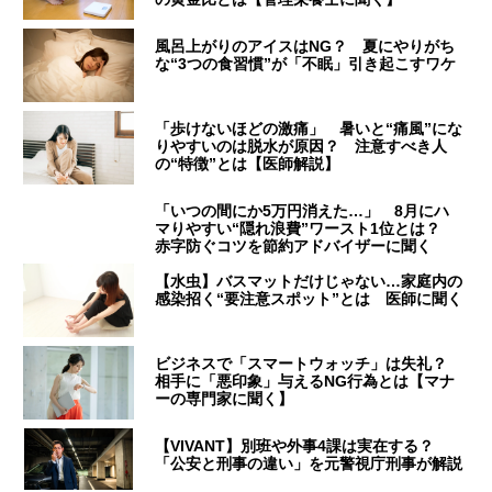
風呂上がりのアイスはNG？ 夏にやりがち
な“3つの食習慣”が「不眠」引き起こすワケ
「歩けないほどの激痛」 暑いと“痛風”にな
りやすいのは脱水が原因？ 注意すべき人
の“特徴”とは【医師解説】
「いつの間にか5万円消えた…」 8月にハ
マりやすい“隠れ浪費”ワースト1位とは？
赤字防ぐコツを節約アドバイザーに聞く
【水虫】バスマットだけじゃない…家庭内の
感染招く“要注意スポット”とは 医師に聞く
ビジネスで「スマートウォッチ」は失礼？
相手に「悪印象」与えるNG行為とは【マナ
ーの専門家に聞く】
【VIVANT】別班や外事4課は実在する？
「公安と刑事の違い」を元警視庁刑事が解説