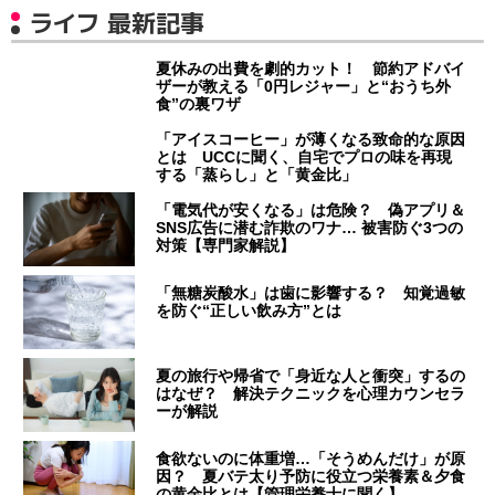
ライフ 最新記事
夏休みの出費を劇的カット！ 節約アドバイ
ザーが教える「0円レジャー」と“おうち外
食”の裏ワザ
「アイスコーヒー」が薄くなる致命的な原因
とは UCCに聞く、自宅でプロの味を再現
する「蒸らし」と「黄金比」
「電気代が安くなる」は危険？ 偽アプリ＆
SNS広告に潜む詐欺のワナ… 被害防ぐ3つの
対策【専門家解説】
「無糖炭酸水」は歯に影響する？ 知覚過敏
を防ぐ“正しい飲み方”とは
夏の旅行や帰省で「身近な人と衝突」するの
はなぜ？ 解決テクニックを心理カウンセラ
ーが解説
食欲ないのに体重増…「そうめんだけ」が原
因？ 夏バテ太り予防に役立つ栄養素＆夕食
の黄金比とは【管理栄養士に聞く】