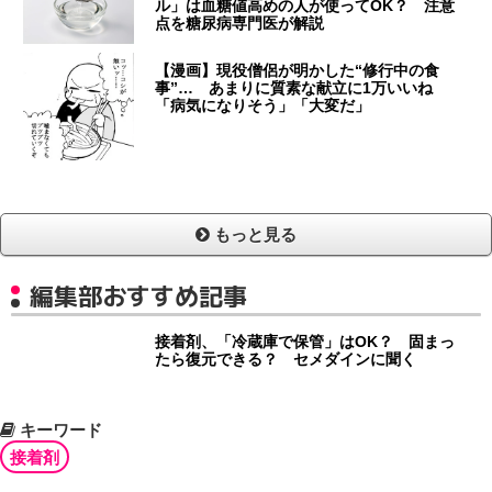
ル」は血糖値高めの人が使ってOK？ 注意
点を糖尿病専門医が解説
【漫画】現役僧侶が明かした“修行中の食
事”… あまりに質素な献立に1万いいね
「病気になりそう」「大変だ」
もっと見る
編集部おすすめ記事
接着剤、「冷蔵庫で保管」はOK？ 固まっ
たら復元できる？ セメダインに聞く
キーワード
接着剤