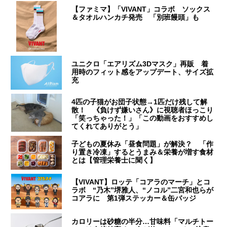
【ファミマ】「VIVANT」コラボ ソックス
＆タオルハンカチ発売 「別班饅頭」も
ユニクロ「エアリズム3Dマスク」再販 着
用時のフィット感をアップデート、サイズ拡
充
4匹の子猫がお団子状態→1匹だけ残して解
散！ 《負けず嫌いさん》に視聴者ほっこり
「笑っちゃった！」「この動画をおすすめし
てくれてありがとう」
子どもの夏休み「昼食問題」が解決？ 「作
り置き冷凍」するとうまみ＆栄養が増す食材
とは【管理栄養士に聞く】
【VIVANT】ロッテ「コアラのマーチ」とコ
ラボ “乃木”堺雅人、“ノコル”二宮和也らが
コアラに 第1弾ステッカー＆缶バッジ
カロリーは砂糖の半分…甘味料「マルチトー