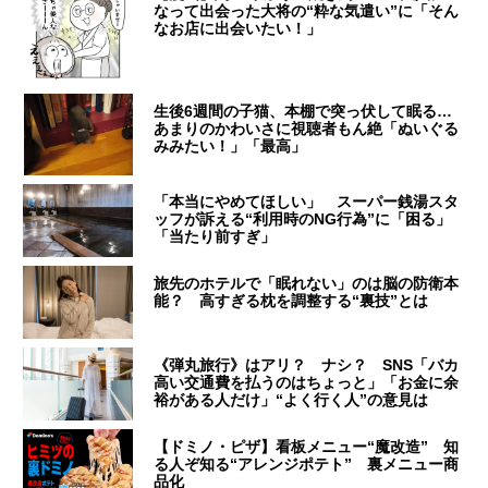
なって出会った大将の“粋な気遣い”に「そん
なお店に出会いたい！」
生後6週間の子猫、本棚で突っ伏して眠る…
あまりのかわいさに視聴者もん絶「ぬいぐる
みみたい！」「最高」
「本当にやめてほしい」 スーパー銭湯スタ
ッフが訴える“利用時のNG行為”に「困る」
「当たり前すぎ」
旅先のホテルで「眠れない」のは脳の防衛本
能？ 高すぎる枕を調整する“裏技”とは
《弾丸旅行》はアリ？ ナシ？ SNS「バカ
高い交通費を払うのはちょっと」「お金に余
裕がある人だけ」“よく行く人”の意見は
【ドミノ・ピザ】看板メニュー“魔改造” 知
る人ぞ知る“アレンジポテト” 裏メニュー商
品化