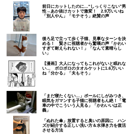
前日にカットしたのに…“しっくりこない”男
性→あか抜けカットで激変！ 2.9万いいね
「別人やん」「モテそう」絶賛の声
後ろ足で立って歩く子猫、見事なターンを決
める！ 賢さに視聴者から驚嘆の声「かわい
すぎて耐えられない！」「なんて素晴らし
い」
【漫画】大人になってもこれがないと眠れな
い… ボロボロのタオルケットに1.6万いい
ね「分かる」「夫もそう」
「まだ寝たくない…」ポールにしがみつき、
眠気をガマンする子猫に視聴者もん絶！「電
車の中でこういう人見る」「かわいいは正
義」
「ぬれた傘」放置すると臭いの原因に ハン
ズが紹介する正しい洗い方＆水弾き力を復活
させる方法