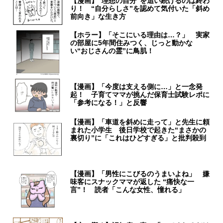
【漫画】“理想の自分”を追い続けるのは終わ
り！ “自分らしさ”を認めて気付いた「斜め
前向き」な生き方
【ホラー】「そこにいる理由は…？」 実家
の部屋に5年間住みつく、じっと動かな
い“おじさんの霊”に鳥肌！
【漫画】「今度は支える側に…」と一念発
起！ 子育てママが挑んだ保育士試験レポに
「参考になる！」と反響
【漫画】「車道を斜めに走って」と先生に頼
まれた小学生 後日学校で起きた“まさかの
裏切り”に「これはひどすぎる」と批判殺到
【漫画】「男性にこびるのうまいよね」 嫌
味客にスナックママが返した “痛快な一
言”！ 読者「こんな女性、憧れる」