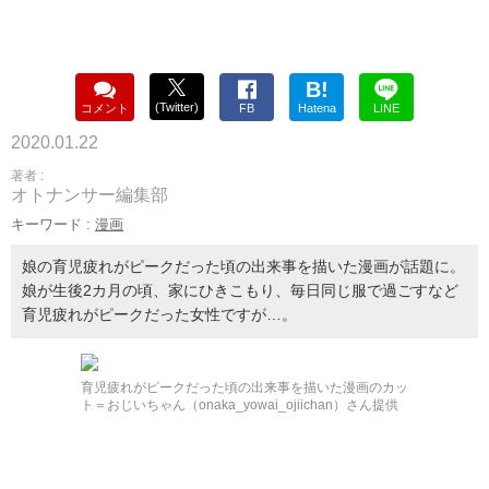
B!
(Twitter)
コメント
FB
Hatena
LINE
2020.01.22
著者 :
オトナンサー編集部
キーワード :
漫画
娘の育児疲れがピークだった頃の出来事を描いた漫画が話題に。
娘が生後2カ月の頃、家にひきこもり、毎日同じ服で過ごすなど
育児疲れがピークだった女性ですが…。
育児疲れがピークだった頃の出来事を描いた漫画のカッ
ト＝おじいちゃん（onaka_yowai_ojiichan）さん提供