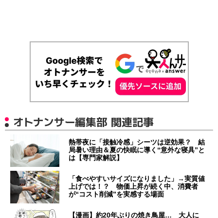
オトナンサー編集部 関連記事
熱帯夜に「接触冷感」シーツは逆効果？ 結
局暑い理由＆夏の快眠に導く“意外な寝具”と
は【専門家解説】
「食べやすいサイズになりました」→実質値
上げでは！？ 物価上昇が続く中、消費者
が“コスト削減”を実感する場面
【漫画】約20年ぶりの焼き鳥屋… 大人に