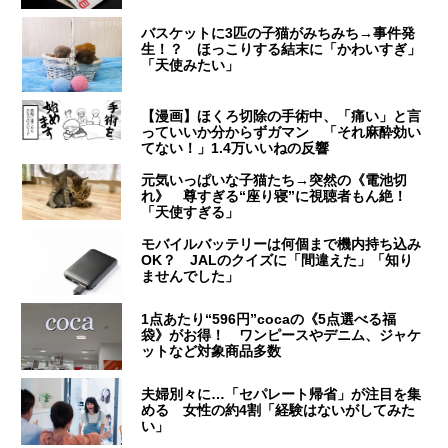
バスケットに3匹の子猫がみちみち→事件発
生！？ ほっこりする結末に「かわいすぎ」
「天使みたい」
【漫画】ほくろ切除の手術中、「痛い」と言
っていいか分からずガマン 「それ麻酔効い
てない！」1.4万いいねの反響
元気いっぱいな子猫たち→突然の《電池切
れ》 尊すぎる“座り寝”に視聴者もん絶！
「天使すぎる」
モバイルバッテリーは何個まで機内持ち込み
OK？ JALのクイズに「間違えた」「知り
ませんでした」
1点あたり“596円”cocaの《5点選べる福
袋》がお得！ ワンピースやデニム、ジャケ
ットなど対象商品多数
夫婦別々に…「セパレート帰省」が注目を集
める 女性の約4割「経験はないがしてみた
い」