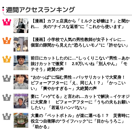
週間アクセスランキング
【漫画】カフェ店員から「ミルクと砂糖は？」と聞か
れ… 夫の“ナイスな返答”に「これから使います」
【漫画】小学校で人気の男性教師が女子トイレに…
個室の隙間から見えた“恐ろしいモノ”に「許せない」
前日にカットしたのに…“しっくりこない”男性→あか
抜けカットで激変！ 2.9万いいね「別人やん」「モ
テそう」絶賛の声
“おかっぱ”に悩む男性→バッサリカットで大変身！
ビフォーアフターに「え、同じ人！？」「かっこい
い」「爽やかすぎる～」大絶賛の声
妻に「ハゲてる」と言われ…カットで解決→イケオジ
に大変身！ ビフォーアフターに「うちの夫もお願い
したい」「若返りハンパない」
大量の「ペットボトル」が楽に運べる！？ 災害時に
役立つ自衛隊の“ライフハック”に「目からうろこ」
「助かる」