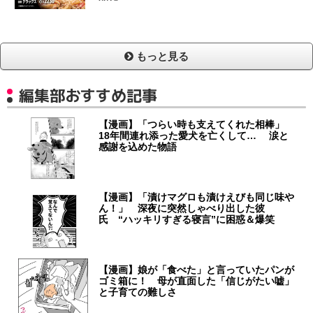
もっと見る
編集部おすすめ記事
【漫画】「つらい時も支えてくれた相棒」
18年間連れ添った愛犬を亡くして… 涙と
感謝を込めた物語
【漫画】「漬けマグロも漬けえびも同じ味や
ん！」 深夜に突然しゃべり出した彼
氏 “ハッキリすぎる寝言”に困惑＆爆笑
【漫画】娘が「食べた」と言っていたパンが
ゴミ箱に！ 母が直面した「信じがたい嘘」
と子育ての難しさ