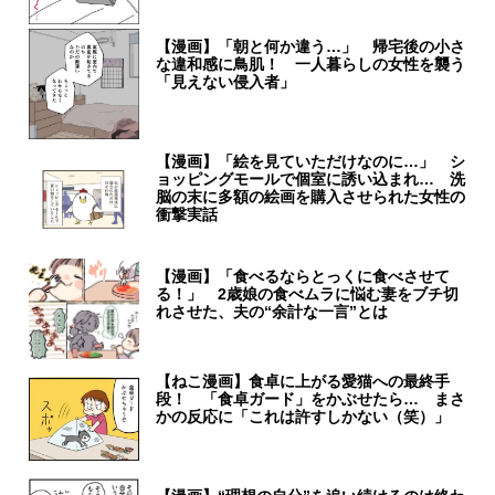
【漫画】「朝と何か違う…」 帰宅後の小さ
な違和感に鳥肌！ 一人暮らしの女性を襲う
「見えない侵入者」
【漫画】「絵を見ていただけなのに…」 シ
ョッピングモールで個室に誘い込まれ… 洗
脳の末に多額の絵画を購入させられた女性の
衝撃実話
【漫画】「食べるならとっくに食べさせて
る！」 2歳娘の食べムラに悩む妻をブチ切
れさせた、夫の“余計な一言”とは
【ねこ漫画】食卓に上がる愛猫への最終手
段！ 「食卓ガード」をかぶせたら… まさ
かの反応に「これは許すしかない（笑）」