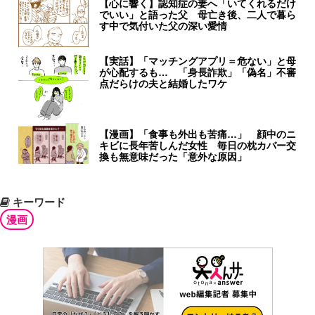
【心に響く】認知症の妻へ「いてくれるだけ
でいい」と語った父 母亡き後、二人で暮ら
す中で気付いた父の深い愛情
【実話】「マッチングアプリ＝危ない」と母
が心配するも… 「身長詐欺」「偽名」不審
点だらけの夫と結婚したワケ
【漫画】「食事も外出も苦痛…」 顔中のニ
キビに長年苦しんだ女性 毎日の枕カバー交
換も無意味だった「意外な原因」
キーワード
漫画