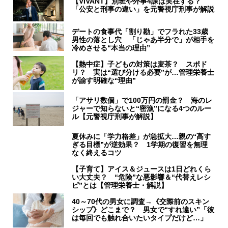
【VIVANT】別班や外事4課は実在する？
「公安と刑事の違い」を元警視庁刑事が解説
デートの食事代「割り勘」でフラれた33歳
男性の落とし穴 「じゃあ半分で」が相手を
冷めさせる“本当の理由”
【熱中症】子どもの対策は麦茶？ スポド
リ？ 実は“選び分ける必要”が…管理栄養士
が諭す明確な“理由”
「アサリ数個」で100万円の罰金？ 海のレ
ジャーで知らないと“密漁”になる4つのルー
ル【元警視庁刑事が解説】
夏休みに「学力格差」が急拡大…親の“高す
ぎる目標”が逆効果？ 1学期の復習を無理
なく終えるコツ
【子育て】アイス＆ジュースは1日どれくら
い大丈夫？ “危険”な悪影響＆“代替えレシ
ピ”とは【管理栄養士・解説】
40～70代の男女に調査→《交際前のスキン
シップ》どこまで？ 男女で“すれ違い”「彼
は毎回でも触れ合いたいタイプだけど…」