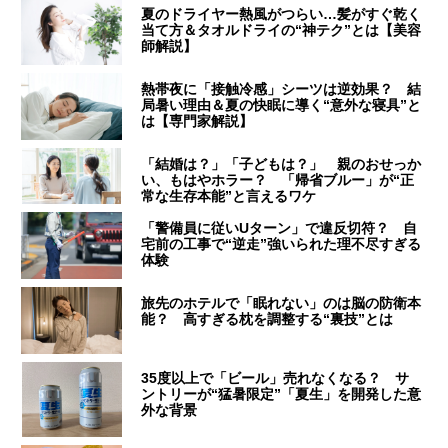
夏のドライヤー熱風がつらい…髪がすぐ乾く
当て方＆タオルドライの“神テク”とは【美容
師解説】
熱帯夜に「接触冷感」シーツは逆効果？ 結
局暑い理由＆夏の快眠に導く“意外な寝具”と
は【専門家解説】
「結婚は？」「子どもは？」 親のおせっか
い、もはやホラー？ 「帰省ブルー」が“正
常な生存本能”と言えるワケ
「警備員に従いUターン」で違反切符？ 自
宅前の工事で“逆走”強いられた理不尽すぎる
体験
旅先のホテルで「眠れない」のは脳の防衛本
能？ 高すぎる枕を調整する“裏技”とは
35度以上で「ビール」売れなくなる？ サ
ントリーが“猛暑限定”「夏生」を開発した意
外な背景