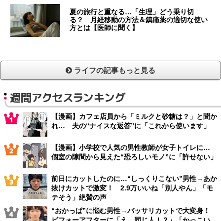
夏の旅行と重なる…「生理」どう乗り切
る？ 月経移動の方法＆鎮痛薬の適切な使い
方とは【医師に聞く】
ライフの記事もっと見る
週間アクセスランキング
【漫画】カフェ店員から「ミルクと砂糖は？」と聞か
れ… 夫の“ナイスな返答”に「これから使います」
【漫画】小学校で人気の男性教師が女子トイレに…
個室の隙間から見えた“恐ろしいモノ”に「許せない」
前日にカットしたのに…“しっくりこない”男性→あか
抜けカットで激変！ 2.9万いいね「別人やん」「モ
テそう」絶賛の声
“おかっぱ”に悩む男性→バッサリカットで大変身！
ビフォーアフターに「え、同じ人！？」「かっこい