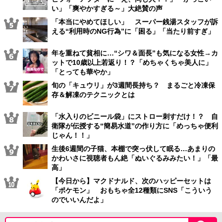
い」「爽やかすぎる～」大絶賛の声
「本当にやめてほしい」 スーパー銭湯スタッフが訴
える“利用時のNG行為”に「困る」「当たり前すぎ」
年を重ねて貧相に…“シワ＆面長”も気になる女性→カ
ットで10歳以上若返り！？「めちゃくちゃ美人に」
「とっても華やか」
旬の「キュウリ」が3週間長持ち？ まるごと冷凍保
存＆解凍のテクニックとは
「水入りのビニール袋」にストロー刺すだけ！？ 自
衛隊が伝授する“簡易水道”の作り方に「めっちゃ便利
じゃん！！」
生後6週間の子猫、本棚で突っ伏して眠る…あまりの
かわいさに視聴者もん絶「ぬいぐるみみたい！」「最
高」
【今日から】マクドナルド、次のハッピーセットは
「ポケモン」 おもちゃ全12種類にSNS「こういう
のでいいんだよ」