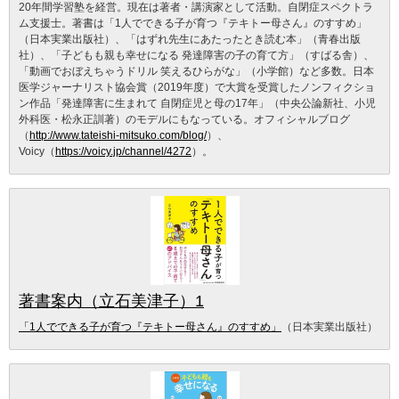
20年間学習塾を経営。現在は著者・講演家として活動。自閉症スペクトラ
ム支援士。著書は「1人でできる子が育つ『テキトー母さん』のすすめ」
（日本実業出版社）、「はずれ先生にあたったとき読む本」（青春出版
社）、「子どもも親も幸せになる 発達障害の子の育て方」（すばる舎）、
「動画でおぼえちゃうドリル 笑えるひらがな」（小学館）など多数。日本
医学ジャーナリスト協会賞（2019年度）で大賞を受賞したノンフィクショ
ン作品「発達障害に生まれて 自閉症児と母の17年」（中央公論新社、小児
外科医・松永正訓著）のモデルにもなっている。オフィシャルブログ
（
http://www.tateishi-mitsuko.com/blog/
）、
Voicy（
https://voicy.jp/channel/4272
）。
著書案内（立石美津子）1
「1人でできる子が育つ『テキトー母さん』のすすめ」
（日本実業出版社）