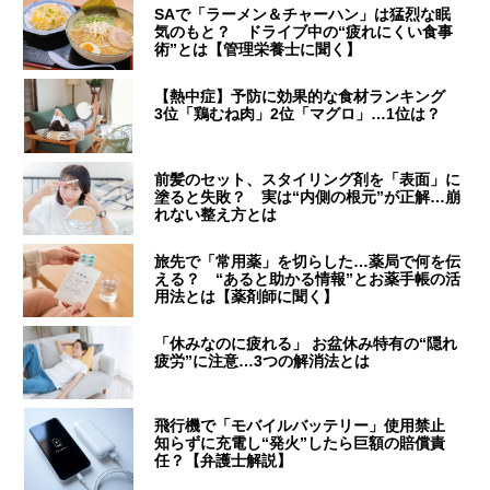
SAで「ラーメン＆チャーハン」は猛烈な眠
気のもと？ ドライブ中の“疲れにくい食事
術”とは【管理栄養士に聞く】
【熱中症】予防に効果的な食材ランキング
3位「鶏むね肉」2位「マグロ」…1位は？
前髪のセット、スタイリング剤を「表面」に
塗ると失敗？ 実は“内側の根元”が正解…崩
れない整え方とは
旅先で「常用薬」を切らした…薬局で何を伝
える？ “あると助かる情報”とお薬手帳の活
用法とは【薬剤師に聞く】
「休みなのに疲れる」 お盆休み特有の“隠れ
疲労”に注意…3つの解消法とは
飛行機で「モバイルバッテリー」使用禁止
知らずに充電し“発火”したら巨額の賠償責
任？【弁護士解説】