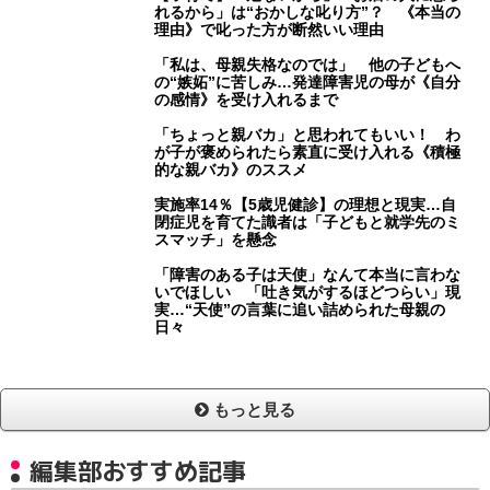
れるから」は“おかしな叱り方”？ 《本当の
理由》で叱った方が断然いい理由
「私は、母親失格なのでは」 他の子どもへ
の“嫉妬”に苦しみ…発達障害児の母が《自分
の感情》を受け入れるまで
「ちょっと親バカ」と思われてもいい！ わ
が子が褒められたら素直に受け入れる《積極
的な親バカ》のススメ
実施率14％【5歳児健診】の理想と現実…自
閉症児を育てた識者は「子どもと就学先のミ
スマッチ」を懸念
「障害のある子は天使」なんて本当に言わな
いでほしい 「吐き気がするほどつらい」現
実…“天使”の言葉に追い詰められた母親の
日々
もっと見る
編集部おすすめ記事