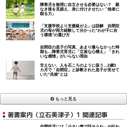
障害児を無理に自立させる必要はない？ 親
なき後を見据え、身に付けさせたい「他者に
頼る力」
「支援学校より支援級が上」は誤解 自閉症
児の母が両方経験して分かった“わが子に合
う環境”の選び方
自閉症の息子の写真、あまり撮らなかった時
期も…障害児育児に「立派な心構え」「きれ
いな感情」がいらない理由
甘えない、人を石ころのように扱う…2歳3
カ月で「自閉症」と診断された息子が見せて
いた“兆候”とは
もっと見る
著書案内（立石美津子）1 関連記事
自閉症児には「小さい声で話そうね」が伝わ