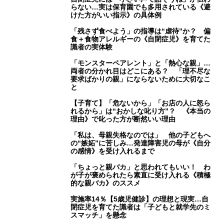
らない…実は保育園でも多用されている《避
けた方がいい指示》の具体例
「残さず食べよう」の指導は“虐待”か？ 偏
食＋食物アレルギーの《自閉症児》を育てた
識者の実体験
「モンスターペアレント」と「熱心な親」…
両者の分かれ目はどこにある？ 「理不尽な
要求ばかりの親」にならないために大切なこ
と
【子育て】「危ないから」「お店の人に怒ら
れるから」は“おかしな叱り方”？ 《本当の
理由》で叱った方が断然いい理由
「私は、母親失格なのでは」 他の子どもへ
の“嫉妬”に苦しみ…発達障害児の母が《自分
の感情》を受け入れるまで
「ちょっと親バカ」と思われてもいい！ わ
が子が褒められたら素直に受け入れる《積極
的な親バカ》のススメ
実施率14％【5歳児健診】の理想と現実…自
閉症児を育てた識者は「子どもと就学先のミ
スマッチ」を懸念