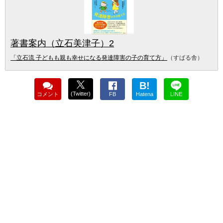
著書案内（立石美津子）2
「立石流 子どもも親も幸せになる発達障害の子の育て方」
（すばる舎）
B!
(Twitter)
コメント
FB
Hatena
LINE