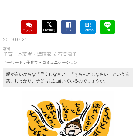
B!
(Twitter)
コメント
FB
Hatena
LINE
2019.07.21
著者 :
子育て本著者・講演家 立石美津子
キーワード :
子育て
•
コミュニケーション
親が言いがちな「早くしなさい」「きちんとしなさい」という言
葉。しっかり、子どもには届いているのでしょうか。