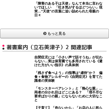
「障害のある子は天使」なんて本当に言わな
いでほしい 「吐き気がするほどつらい」現
実…“天使”の言葉に追い詰められた母親の
日々
もっと見る
著書案内（立石美津子）2 関連記事
自閉症児には「小さい声で話そうね」が伝わ
らない…実は保育園でも多用されている《避
けた方がいい指示》の具体例
「残さず食べよう」の指導は“虐待”か？ 偏
食＋食物アレルギーの《自閉症児》を育てた
識者の実体験
「モンスターペアレント」と「熱心な親」…
両者の分かれ目はどこにある？ 「理不尽な
要求ばかりの親」にならないために大切なこ
と
【子育て】「危ないから」「お店の人に怒ら