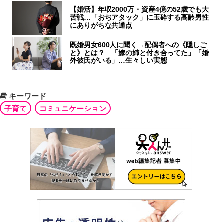
【婚活】年収2000万・資産4億の52歳でも大
苦戦…「おぢアタック」に玉砕する高齢男性
にありがちな共通点
既婚男女600人に聞く→配偶者への《隠しご
と》とは？ 「嫁の姉と付き合ってた」「婚
外彼氏がいる」…生々しい実態
キーワード
子育て
コミュニケーション