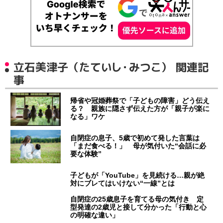
立石美津子（たていし・みつこ） 関連記
事
帰省や冠婚葬祭で「子どもの障害」どう伝え
る？ 親族に隠さず伝えた方が「親子が楽に
なる」ワケ
自閉症の息子、5歳で初めて発した言葉は
「まだ食べる！」 母が気付いた“会話に必
要な体験”
子どもが「YouTube」を見続ける…親が絶
対にブレてはいけない“一線”とは
自閉症の25歳息子を育てる母の気付き 定
型発達の2歳児と接して分かった「行動と心
の明確な違い」