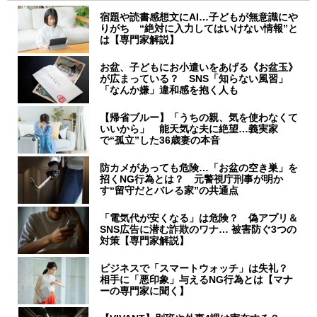
宿題や読書感想文にAI…子どもが無意識にや
りがち “絶対に入力してはいけない情報”と
は【専門家解説】
お盆、子どもにお小遣いをあげる《お盆玉》
が広まっている？ SNS「知らない風習」
「なんか嫌」違和感を抱く人も
【帰省ブルー】「うちの親、気を使わなくて
いいから」 能天気な夫に絶望…義実家
で“孤立”した36歳妻の本音
防カメがあっても危険…「お盆の空き巣」を
招くNG行為とは？ 元警視庁刑事が明か
す“留守だとバレる家”の共通点
「電気代が安くなる」は危険？ 偽アプリ＆
SNS広告に潜む詐欺のワナ… 被害防ぐ3つの
対策【専門家解説】
ビジネスで「スマートウォッチ」は失礼？
相手に「悪印象」与えるNG行為とは【マナ
ーの専門家に聞く】