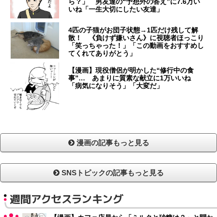
ら？」 男友達の“予想外の答え”に7.6万い
いね「一生大切にしたい友達」
4匹の子猫がお団子状態→1匹だけ残して解
散！ 《負けず嫌いさん》に視聴者ほっこり
「笑っちゃった！」「この動画をおすすめし
てくれてありがとう」
【漫画】現役僧侶が明かした“修行中の食
事”… あまりに質素な献立に1万いいね
「病気になりそう」「大変だ」
漫画の記事もっと見る
SNSトピックの記事もっと見る
週間アクセスランキング