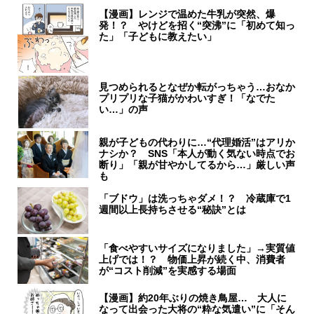
【漫画】レンジで温めた牛乳が突然、爆
発！？ やけどを招く“突沸”に「初めて知っ
た」「子どもに教えたい」
見つめられるとなぜか転がっちゃう…おなか
プリプリな子猫がかわいすぎ！「なでた
い…」の声
親が子どもの代わりに…“代理婚活”はアリか
ナシか？ SNS「本人が動く気ない時点でお
断り」「親が甘やかしてるから…」厳しい声
も
「ブドウ」は洗っちゃダメ！？ 冷蔵庫で1
週間以上長持ちさせる“秘訣”とは
「食べやすいサイズになりました」→実質値
上げでは！？ 物価上昇が続く中、消費者
が“コスト削減”を実感する場面
【漫画】約20年ぶりの焼き鳥屋… 大人に
なって出会った大将の“粋な気遣い”に「そん