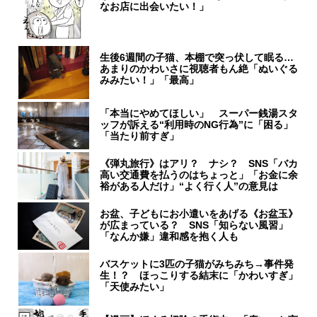
なお店に出会いたい！」
生後6週間の子猫、本棚で突っ伏して眠る…
あまりのかわいさに視聴者もん絶「ぬいぐる
みみたい！」「最高」
「本当にやめてほしい」 スーパー銭湯スタ
ッフが訴える“利用時のNG行為”に「困る」
「当たり前すぎ」
《弾丸旅行》はアリ？ ナシ？ SNS「バカ
高い交通費を払うのはちょっと」「お金に余
裕がある人だけ」“よく行く人”の意見は
お盆、子どもにお小遣いをあげる《お盆玉》
が広まっている？ SNS「知らない風習」
「なんか嫌」違和感を抱く人も
バスケットに3匹の子猫がみちみち→事件発
生！？ ほっこりする結末に「かわいすぎ」
「天使みたい」