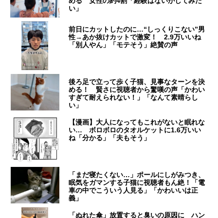
める 女性の約4割「経験はないがしてみた
い」
前日にカットしたのに…“しっくりこない”男
性→あか抜けカットで激変！ 2.9万いいね
「別人やん」「モテそう」絶賛の声
後ろ足で立って歩く子猫、見事なターンを決
める！ 賢さに視聴者から驚嘆の声「かわい
すぎて耐えられない！」「なんて素晴らし
い」
【漫画】大人になってもこれがないと眠れな
い… ボロボロのタオルケットに1.6万いい
ね「分かる」「夫もそう」
「まだ寝たくない…」ポールにしがみつき、
眠気をガマンする子猫に視聴者もん絶！「電
車の中でこういう人見る」「かわいいは正
義」
「ぬれた傘」放置すると臭いの原因に ハン