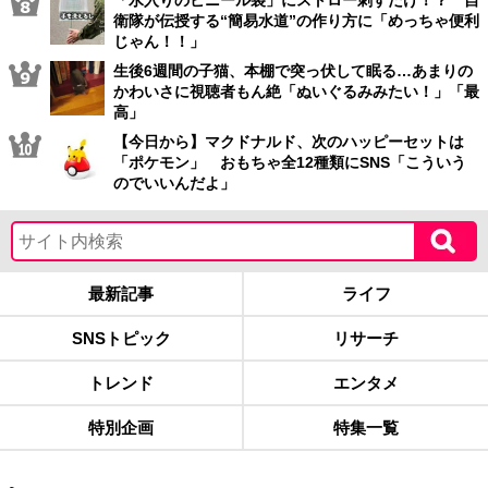
「水入りのビニール袋」にストロー刺すだけ！？ 自
衛隊が伝授する“簡易水道”の作り方に「めっちゃ便利
じゃん！！」
生後6週間の子猫、本棚で突っ伏して眠る…あまりの
かわいさに視聴者もん絶「ぬいぐるみみたい！」「最
高」
【今日から】マクドナルド、次のハッピーセットは
「ポケモン」 おもちゃ全12種類にSNS「こういう
のでいいんだよ」
最新記事
ライフ
SNSトピック
リサーチ
トレンド
エンタメ
特別企画
特集一覧