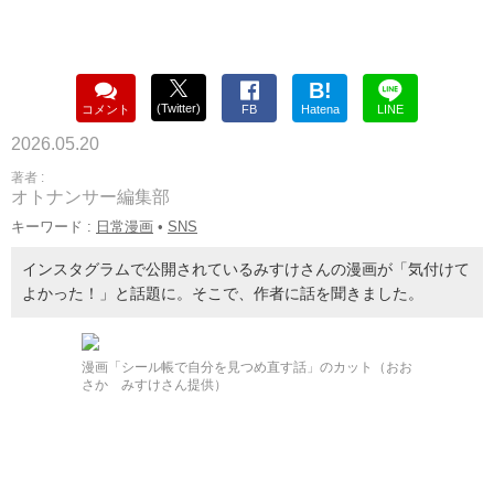
B!
(Twitter)
コメント
FB
Hatena
LINE
2026.05.20
著者 :
オトナンサー編集部
キーワード :
日常漫画
•
SNS
インスタグラムで公開されているみすけさんの漫画が「気付けて
よかった！」と話題に。そこで、作者に話を聞きました。
漫画「シール帳で自分を見つめ直す話」のカット（おお
さか みすけさん提供）