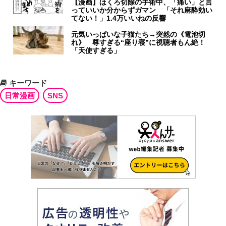
【漫画】ほくろ切除の手術中、「痛い」と言
っていいか分からずガマン 「それ麻酔効い
てない！」1.4万いいねの反響
元気いっぱいな子猫たち→突然の《電池切
れ》 尊すぎる“座り寝”に視聴者もん絶！
「天使すぎる」
キーワード
日常漫画
SNS