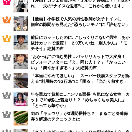
【漫画】カフェ店員から「ミルクと砂糖は？」と聞か
れ… 夫の“ナイスな返答”に「これから使います」
【漫画】小学校で人気の男性教師が女子トイレに…
個室の隙間から見えた“恐ろしいモノ”に「許せない」
前日にカットしたのに…“しっくりこない”男性→あか
抜けカットで激変！ 2.9万いいね「別人やん」「モ
テそう」絶賛の声
“おかっぱ”に悩む男性→バッサリカットで大変身！
ビフォーアフターに「え、同じ人！？」「かっこい
い」「爽やかすぎる～」大絶賛の声
「本当にやめてほしい」 スーパー銭湯スタッフが訴
える“利用時のNG行為”に「困る」「当たり前すぎ」
年を重ねて貧相に…“シワ＆面長”も気になる女性→カ
ットで10歳以上若返り！？「めちゃくちゃ美人に」
「とっても華やか」
旬の「キュウリ」が3週間長持ち？ まるごと冷凍保
存＆解凍のテクニックとは