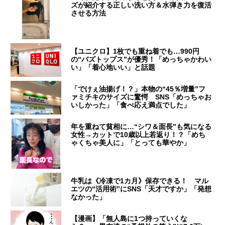
ズが紹介する正しい洗い方＆水弾き力を復活
させる方法
【ユニクロ】1枚でも重ね着でも…990円
の“バズトップス”が優秀！「めっちゃかわい
い」「着心地いい」と話題
「でけぇ油揚げ！？」本物の“45％増量”フ
ァミチキのサイズに驚愕 SNS「めっちゃお
いしかった」「食べ応え満点でした」
年を重ねて貧相に…“シワ＆面長”も気になる
女性→カットで10歳以上若返り！？「めち
ゃくちゃ美人に」「とっても華やか」
牛乳は《冷凍で1カ月》保存できる！ マル
エツの“活用術”にSNS「天才ですか」「発想
なかった」
【漫画】「無人島に1つ持っていくな