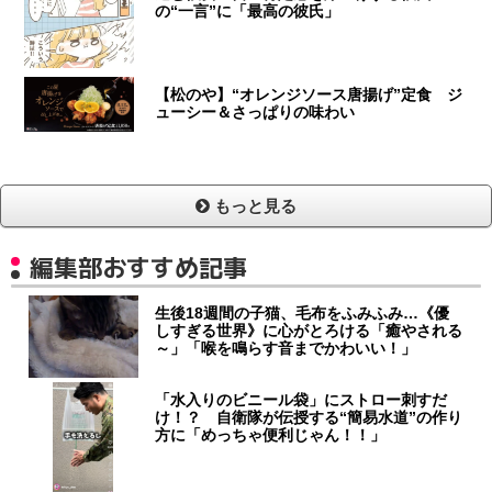
の“一言”に「最高の彼氏」
【松のや】“オレンジソース唐揚げ”定食 ジ
ューシー＆さっぱりの味わい
もっと見る
編集部おすすめ記事
生後18週間の子猫、毛布をふみふみ…《優
しすぎる世界》に心がとろける「癒やされる
～」「喉を鳴らす音までかわいい！」
「水入りのビニール袋」にストロー刺すだ
け！？ 自衛隊が伝授する“簡易水道”の作り
方に「めっちゃ便利じゃん！！」