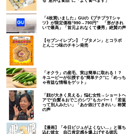
る“意外な食品”に「よく食べます」
「4枚買いました」GUの《プチプラTシャ
ツ》が限定価格“990→790円” 「形がきれ
いで最高」「首元よれなくて優秀」絶賛の声
【セブンイレブン】「ブタメン」とコラボ
とんこつ味のチキン発売
「オクラ」の産毛、実は簡単に取れる！？
キユーピーが伝授する“簡単テク”に「めっち
ゃ有益な情報をゲット」
「顔が大きく見える」悩む女性→ショートヘ
アで“白髪＆おでこのシワ”もカバー！「若返
って別人みたい」「あか抜けてきれい」称賛
の声
【漫画】「今日ビジュがよくない…」と落ち
込む彼女 自己肯定感を爆上げする彼氏