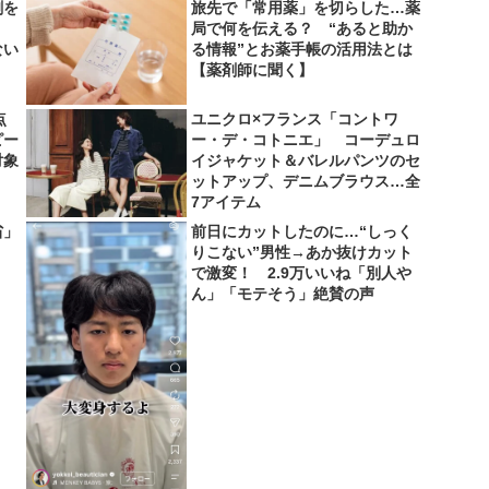
剤を
旅先で「常用薬」を切らした…薬
局で何を伝える？ “あると助か
ない
る情報”とお薬手帳の活用法とは
【薬剤師に聞く】
点
ユニクロ×フランス「コントワ
ピー
ー・デ・コトニエ」 コーデュロ
対象
イジャケット＆バレルパンツのセ
ットアップ、デニムブラウス…全
7アイテム
省」
前日にカットしたのに…“しっく
りこない”男性→あか抜けカット
で激変！ 2.9万いいね「別人や
ん」「モテそう」絶賛の声