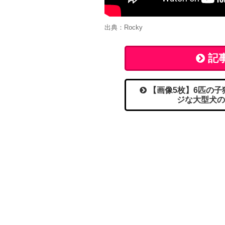
出典：Rocky
記
【画像5枚】6匹の子
ジな大型犬の