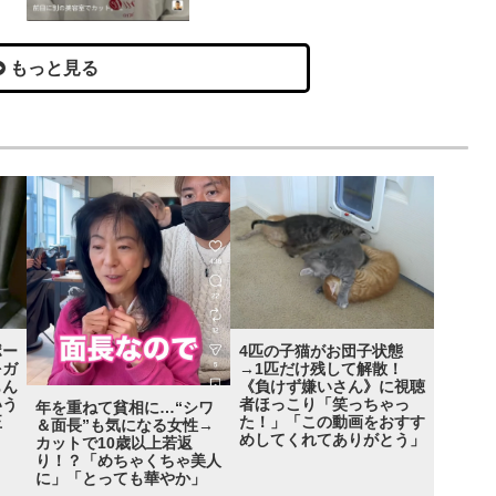
もっと見る
ポー
4匹の子猫がお団子状態
をガ
→1匹だけ残して解散！
もん
《負けず嫌いさん》に視聴
いう
者ほっこり「笑っちゃっ
年を重ねて貧相に…“シワ
正
た！」「この動画をおすす
＆面長”も気になる女性→
めしてくれてありがとう」
カットで10歳以上若返
り！？「めちゃくちゃ美人
に」「とっても華やか」