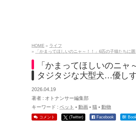
HOME
ライフ
「かまってほしいのニャ～！！」6匹の子猫たちに
「かまってほしいのニャ
タジタジな大型犬…優し
2026.04.19
著者 :
オトナンサー編集部
キーワード :
ペット
•
動画
•
猫
•
動物
コメント
(Twitter)
Facebook
B!
Boo