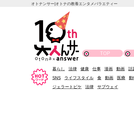
オトナンサー|オトナの教養エンタメバラエティー
TOP
暮らし
法律
健康
仕事
漫画
動画
話
SNS
ライフスタイル
食
動画
医療
動
ジェラートピケ
法律
サブウェイ