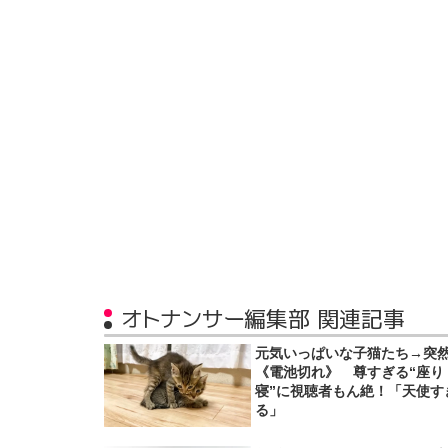
オトナンサー編集部 関連記事
元気いっぱいな子猫たち→突
《電池切れ》 尊すぎる“座り
寝”に視聴者もん絶！「天使す
る」