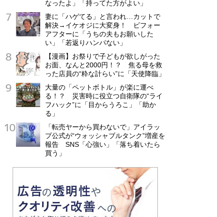
なったよ」「持ってた方がよい」
妻に「ハゲてる」と言われ…カットで
解決→イケオジに大変身！ ビフォー
アフターに「うちの夫もお願いした
い」「若返りハンパない」
【漫画】お祭りで子どもが欲しがった
お面、なんと2000円！？ 焦る母を救
った店員の“粋な計らい”に「天使降臨」
大量の「ペットボトル」が楽に運べ
る！？ 災害時に役立つ自衛隊の“ライ
フハック”に「目からうろこ」「助か
る」
「転売ヤーから買わないで」アイラッ
プ公式が“ウォッシャブルタンク”増産を
報告 SNS「心強い」「落ち着いたら
買う」