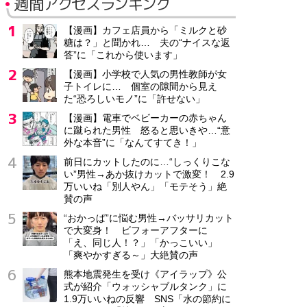
週間アクセスランキング
【漫画】カフェ店員から「ミルクと砂
糖は？」と聞かれ… 夫の“ナイスな返
答”に「これから使います」
【漫画】小学校で人気の男性教師が女
子トイレに… 個室の隙間から見え
た“恐ろしいモノ”に「許せない」
【漫画】電車でベビーカーの赤ちゃん
に蹴られた男性 怒ると思いきや…“意
外な本音”に「なんてすてき！」
前日にカットしたのに…“しっくりこな
い”男性→あか抜けカットで激変！ 2.9
万いいね「別人やん」「モテそう」絶
賛の声
“おかっぱ”に悩む男性→バッサリカット
で大変身！ ビフォーアフターに
「え、同じ人！？」「かっこいい」
「爽やかすぎる～」大絶賛の声
熊本地震発生を受け《アイラップ》公
式が紹介「ウォッシャブルタンク」に
1.9万いいねの反響 SNS「水の節約に