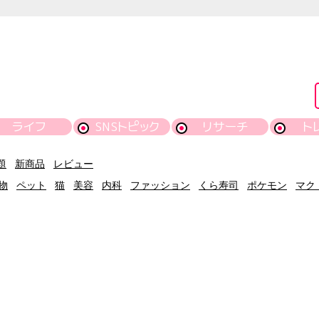
ライフ
SNSトピック
リサーチ
ト
題
新商品
レビュー
物
ペット
猫
美容
内科
ファッション
くら寿司
ポケモン
マク