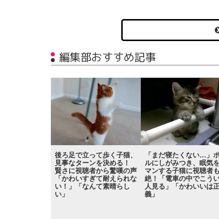
編集部おすすめ記事
後ろ足で立って歩く子猫、
「まだ寝たくない…」
見事なターンを決める！
ルにしがみつき、眠気
賢さに視聴者から驚嘆の声
マンする子猫に視聴者
「かわいすぎて耐えられな
絶！「電車の中でこう
い！」「なんて素晴らし
人見る」「かわいいは
い」
義」