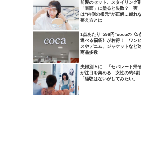
前髪のセット、スタイリング
「表面」に塗ると失敗？ 実
は“内側の根元”が正解…崩れ
整え方とは
1点あたり“596円”cocaの《5
選べる福袋》がお得！ ワン
スやデニム、ジャケットなど
商品多数
夫婦別々に…「セパレート帰
が注目を集める 女性の約4割
「経験はないがしてみたい」