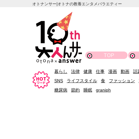
オトナンサー|オトナの教養エンタメバラエティー
TOP
暮らし
法律
健康
仕事
漫画
動画
話
SNS
ライフスタイル
食
ファッション
糖尿病
節約
睡眠
graniph