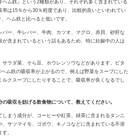
非ヘム鉄』という2種類があり、それぞれ多く含まれている
率は15％から30％程度であり、比較的良いといわれてい
り、ヘム鉄と比べると低いです。
レバー、牛レバー、牛肉、カツオ、マグロ、赤貝、砂肝な
銀が含まれているという話もあるため、特に妊娠中の人は
、サラダ菜、そら豆、ホウレンソウなどがあります。ビタ
非ヘム鉄の吸収率が上がるので、例えば野菜をスープにした
ミルクスープにしたりすることで、吸収率が良くなるでし
鉄分の吸収を妨げる飲食物について、教えてください。
てしまう成分が、コーヒーや紅茶、緑茶に含まれるタンニ
や、サツマイモ、ゴボウ、キノコなどに含まれている不溶
ます。