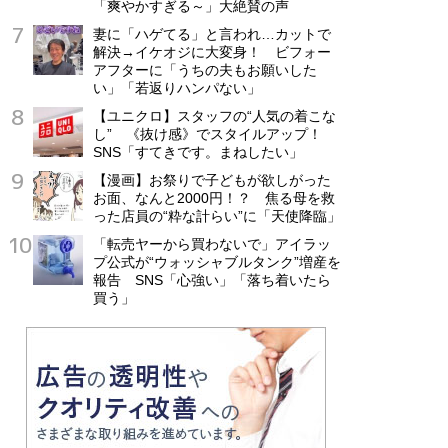
「爽やかすぎる～」大絶賛の声
妻に「ハゲてる」と言われ…カットで
解決→イケオジに大変身！ ビフォー
アフターに「うちの夫もお願いした
い」「若返りハンパない」
【ユニクロ】スタッフの“人気の着こな
し” 《抜け感》でスタイルアップ！
SNS「すてきです。まねしたい」
【漫画】お祭りで子どもが欲しがった
お面、なんと2000円！？ 焦る母を救
った店員の“粋な計らい”に「天使降臨」
「転売ヤーから買わないで」アイラッ
プ公式が“ウォッシャブルタンク”増産を
報告 SNS「心強い」「落ち着いたら
買う」