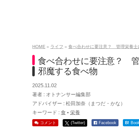
HOME
ライフ
食べ合わせに要注意？ 管理栄養士
食べ合わせに要注意？ 
邪魔する食べ物
2025.11.02
著者 :
オトナンサー編集部
アドバイザー :
松田加奈（まつだ・かな）
キーワード :
食
•
栄養
コメント
(Twitter)
Facebook
B!
Boo