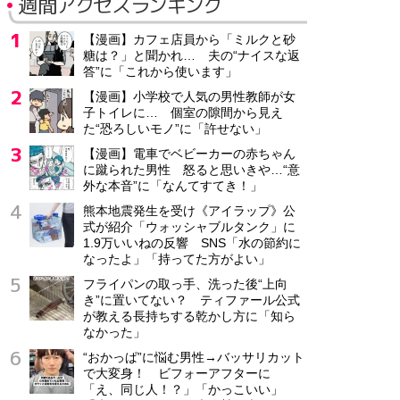
週間アクセスランキング
【漫画】カフェ店員から「ミルクと砂
糖は？」と聞かれ… 夫の“ナイスな返
答”に「これから使います」
【漫画】小学校で人気の男性教師が女
子トイレに… 個室の隙間から見え
た“恐ろしいモノ”に「許せない」
【漫画】電車でベビーカーの赤ちゃん
に蹴られた男性 怒ると思いきや…“意
外な本音”に「なんてすてき！」
熊本地震発生を受け《アイラップ》公
式が紹介「ウォッシャブルタンク」に
1.9万いいねの反響 SNS「水の節約に
なったよ」「持ってた方がよい」
フライパンの取っ手、洗った後“上向
き”に置いてない？ ティファール公式
が教える長持ちする乾かし方に「知ら
なかった」
“おかっぱ”に悩む男性→バッサリカット
で大変身！ ビフォーアフターに
「え、同じ人！？」「かっこいい」