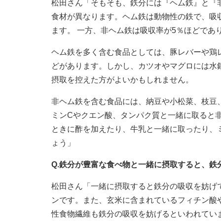
松田さん「そもそも、鉄分には『ヘム鉄』と『
食材が異なります。ヘム鉄は動物性の鉄で、吸収
ます。 一方、非ヘム鉄は吸収率が5％ほどであ
ヘム鉄を多く含む食品としては、豚レバーや鶏
どがあります。しかし、カツオやマグロには水
摂取を控えた方がよいかもしれません。
非ヘム鉄を含む食品には、納豆や小松菜、枝豆
ミンCやクエン酸、タンパク質と一緒に取ると
ときに酢を加えたり、牛乳と一緒に取ったり、
ょう」
Q.鉄分が豊富な食べ物と一緒に摂取すると、
松田さん「一緒に摂取すると鉄分の吸収を妨げ
ンです。また、玄米に含まれているフィチン酸
性食物繊維も鉄分の吸収を妨げるといわれてい