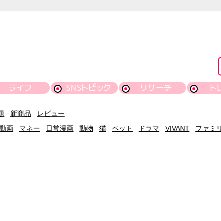
ライフ
SNSトピック
リサーチ
ト
題
新商品
レビュー
動画
マネー
日常漫画
動物
猫
ペット
ドラマ
VIVANT
ファミ